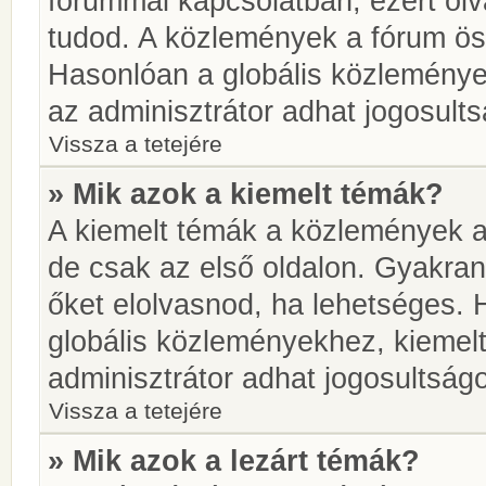
fórummal kapcsolatban, ezért olv
tudod. A közlemények a fórum öss
Hasonlóan a globális közlemény
az adminisztrátor adhat jogosults
Vissza a tetejére
» Mik azok a kiemelt témák?
A kiemelt témák a közlemények a
de csak az első oldalon. Gyakra
őket elolvasnod, ha lehetséges. 
globális közleményekhez, kiemel
adminisztrátor adhat jogosultságo
Vissza a tetejére
» Mik azok a lezárt témák?