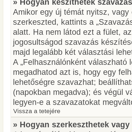
» Hogyan készíthetek szavazás
Amikor egy új témát nyitsz, vagy
szerkeszted, kattints a „Szavazá
alatt. Ha nem látod ezt a fület, az
jogosultságod szavazás készíté
majd legalább két választási lehe
A „Felhasználónként válaszható 
megadhatod azt is, hogy egy felh
lehetőségre szavazhat; beállítha
(napokban megadva); és végül vá
legyen-e a szavazatokat megválto
Vissza a tetejére
» Hogyan szerkeszthetek vagy 