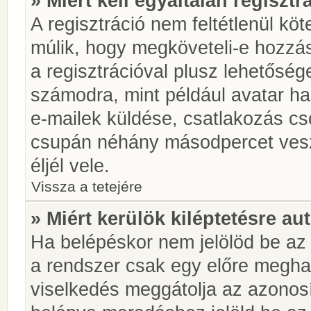
» Miért kell egyáltalán regiszt
A regisztráció nem feltétlenül kö
múlik, hogy megköveteli-e hozzá
a regisztrációval plusz lehetőség
számodra, mint például avatar has
e-mailek küldése, csatlakozás cs
csupán néhány másodpercet vesz 
éljél vele.
Vissza a tetejére
» Miért kerülök kiléptetésre a
Ha belépéskor nem jelölöd be a
a rendszer csak egy előre meghat
viselkedés meggátolja az azonosít