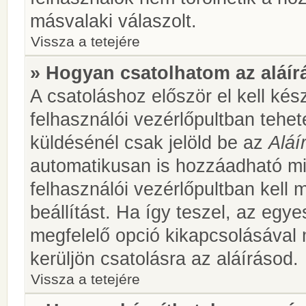
másvalaki válaszolt.
Vissza a tetejére
» Hogyan csatolhatom az aláí
A csatoláshoz először el kell kés
felhasználói vezérlőpultban teh
küldésénél csak jelöld be az
Aláí
automatikusan is hozzáadható m
felhasználói vezérlőpultban kell 
beállítást. Ha így teszel, az egy
megfelelő opció kikapcsolásával
kerüljön csatolásra az aláírásod.
Vissza a tetejére