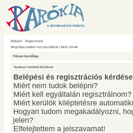
Belépés
Regisztráció
Megválaszolatlan hozzászólások
|
Aktív témák
Fórum kezdőlap
Gyakran ismételt kérdések
Belépési és regisztrációs kérdés
Miért nem tudok belépni?
Miért kell egyáltalán regisztrálnom?
Miért kerülök kiléptetésre automati
Hogyan tudom megakadályozni, hog
jelen?
Elfelejtettem a jelszavamat!