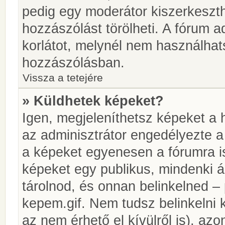
pedig egy moderátor kiszerkeszth
hozzászólást törölheti. A fórum ad
korlátot, melynél nem használhat
hozzászólásban.
Vissza a tetejére
» Küldhetek képeket?
Igen, megjeleníthetsz képeket a
az adminisztrátor engedélyezte 
a képeket egyenesen a fórumra is
képeket egy publikus, mindenki ál
tárolnod, és onnan belinkelned – 
kepem.gif. Nem tudsz belinkelni 
az nem érhető el kívülről is), azo