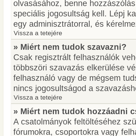
olvasásához, benne hozzászólás 
speciális jogosultság kell. Lépj 
egy adminisztrátorral, és kérelme
Vissza a tetejére
» Miért nem tudok szavazni?
Csak regisztrált felhasználók ve
többszöri szavazás elkerülése vé
felhasználó vagy de mégsem tuds
nincs jogosultságod a szavazásh
Vissza a tetejére
» Miért nem tudok hozzáadni 
A csatolmányok feltöltéséhez sz
fórumokra, csoportokra vagy felh