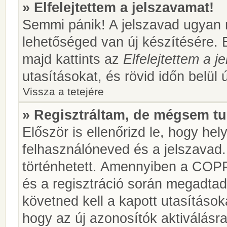
» Elfelejtettem a jelszavamat!
Semmi pánik! A jelszavad ugyan n
lehetőséged van új készítésére. 
majd kattints az
Elfelejtettem a 
utasításokat, és rövid időn belül 
Vissza a tetejére
» Regisztráltam, de mégsem tu
Először is ellenőrizd le, hogy he
felhasználóneved és a jelszavad.
történhetett. Amennyiben a COP
és a regisztráció során megadtad
követned kell a kapott utasításo
hogy az új azonosítók aktiválásra