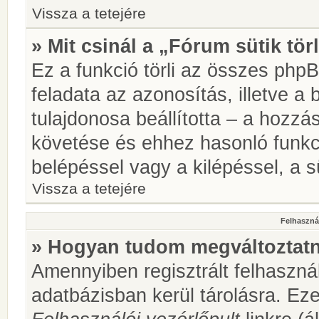
Vissza a tetejére
» Mit csinál a „Fórum sütik tör
Ez a funkció törli az összes phpBB
feladata az azonosítás, illetve a 
tulajdonosa beállította – a hozz
követése és ehhez hasonló funkc
belépéssel vagy a kilépéssel, a sü
Vissza a tetejére
Felhasznál
» Hogyan tudom megváltoztatni
Amennyiben regisztrált felhaszná
adatbázisban kerül tárolásra. Ez