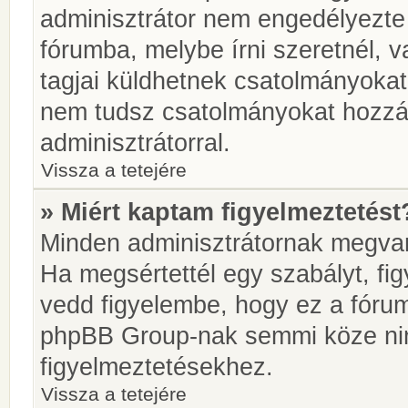
adminisztrátor nem engedélyezt
fórumba, melybe írni szeretnél, 
tagjai küldhetnek csatolmányokat
nem tudsz csatolmányokat hozzáa
adminisztrátorral.
Vissza a tetejére
» Miért kaptam figyelmeztetést
Minden adminisztrátornak megvan 
Ha megsértettél egy szabályt, fi
vedd figyelembe, hogy ez a fóru
phpBB Group-nak semmi köze nin
figyelmeztetésekhez.
Vissza a tetejére