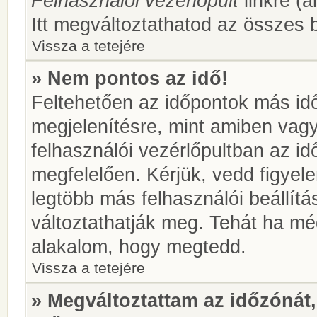
Felhasználói vezérlőpult
linkre (á
Itt megváltoztathatod az összes b
Vissza a tetejére
» Nem pontos az idő!
Feltehetően az időpontok más idő
megjelenítésre, mint amiben vag
felhasználói vezérlőpultban az i
megfelelően. Kérjük, vedd figyel
legtöbb más felhasználói beállítás
változtathatják meg. Tehát ha még
alakalom, hogy megtedd.
Vissza a tetejére
» Megváltoztattam az időzónát