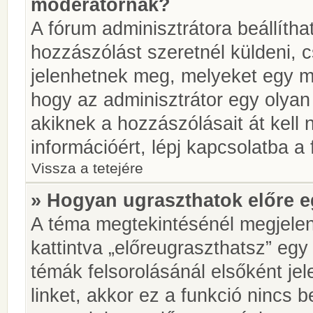
moderátornak?
A fórum adminisztrátora beállíth
hozzászólást szeretnél küldeni, 
jelenhetnek meg, melyeket egy mo
hogy az adminisztrátor egy olyan
akiknek a hozzászólásait át kell
információért, lépj kapcsolatba a
Vissza a tetejére
» Hogyan ugraszthatok előre e
A téma megtekintésénél megjelen
kattintva „előreugraszthatsz” egy
témák felsorolásánál elsőként je
linket, akkor ez a funkció nincs