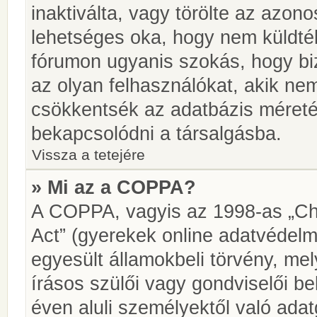
inaktiválta, vagy törölte az azon
lehetséges oka, hogy nem küldté
fórumon ugyanis szokás, hogy biz
az olyan felhasználókat, akik ne
csökkentsék az adatbázis méretét.
bekapcsolódni a társalgásba.
Vissza a tetejére
» Mi az a COPPA?
A COPPA, vagyis az 1998-as „Chi
Act” (gyerekek online adatvédelm
egyesült államokbeli törvény, me
írásos szülői vagy gondviselői 
éven aluli személyektől való ada