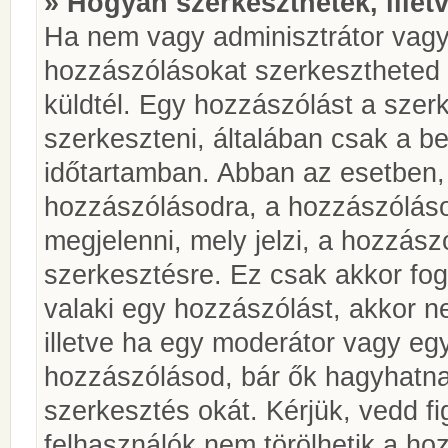
» Hogyan szerkeszthetek, illet
Ha nem vagy adminisztrátor vagy
hozzászólásokat szerkesztheted 
küldtél. Egy hozzászólást a szer
szerkeszteni, általában csak a be
időtartamban. Abban az esetben, 
hozzászólásodra, a hozzászóláso
megjelenni, mely jelzi, a hozzászó
szerkesztésre. Ez csak akkor fog
valaki egy hozzászólást, akkor n
illetve ha egy moderátor vagy egy
hozzászólásod, bár ők hagyhatna
szerkesztés okát. Kérjük, vedd f
felhasználók nem törölhetik a ho