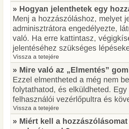
» Hogyan jelenthetek egy hoz
Menj a hozzászóláshoz, melyet je
adminisztrátora engedélyezte, lá
való. Ha erre kattintasz, végigkí
jelentéséhez szükséges lépések
Vissza a tetejére
» Mire való az „Elmentés” go
Ezzel elmentheted a még nem be
folytathatod, és elküldheted. Eg
felhasználói vezérlőpultra és kö
Vissza a tetejére
» Miért kell a hozzászólásoma