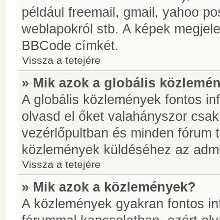
például freemail, gmail, yahoo pos
weblapokról stb. A képek megjel
BBCode címkét.
Vissza a tetejére
» Mik azok a globális közlemé
A globális közlemények fontos in
olvasd el őket valahányszor csak
vezérlőpultban és minden fórum t
közlemények küldéséhez az admin
Vissza a tetejére
» Mik azok a közlemények?
A közlemények gyakran fontos in