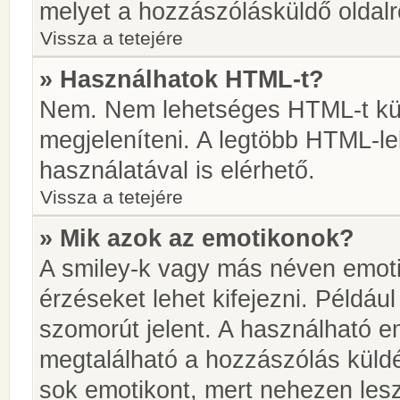
melyet a hozzászólásküldő oldalró
Vissza a tetejére
» Használhatok HTML-t?
Nem. Nem lehetséges HTML-t kül
megjeleníteni. A legtöbb HTML-l
használatával is elérhető.
Vissza a tetejére
» Mik azok az emotikonok?
A smiley-k vagy más néven emoti
érzéseket lehet kifejezni. Például
szomorút jelent. A használható em
megtalálható a hozzászólás küldé
sok emotikont, mert nehezen lesz