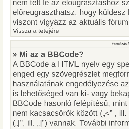
nem telt le az előugrasztáshoz s
előreugraszthatsz, hogy küldesz 
viszont vigyázz az aktuális fórum
Vissza a tetejére
Formázás é
» Mi az a BBCode?
A BBCode a HTML nyelv egy speci
enged egy szövegrészlet megfo
használatának engedélyezése az 
is lehetőséged van ki- vagy beka
BBCode hasonló felépítésű, min
nem kacsacsőrök között („<” , ill
(„[”, ill. „]”) vannak. További in