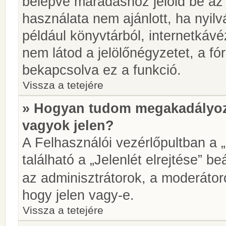
belépve maradáshoz jelöld be az 
használata nem ajánlott, ha nyilv
például könyvtárból, internetkáv
nem látod a jelölőnégyzetet, a f
bekapcsolva ez a funkció.
Vissza a tetejére
» Hogyan tudom megakadályoz
vagyok jelen?
A Felhasználói vezérlőpultban a 
található a „Jelenlét elrejtése” be
az adminisztrátorok, a moderátoro
hogy jelen vagy-e.
Vissza a tetejére