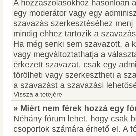
A hozzászólásokhoz hasonlóan a 
egy moderátor vagy egy adminiszt
szavazás szerkesztéséhez menj 
mindig ehhez tartozik a szavazás
Ha még senki sem szavazott, a ké
vagy megváltoztathatja a választ
érkezett szavazat, csak egy admi
törölheti vagy szerkesztheti a sz
a szavazást a szavazási lehetős
Vissza a tetejére
» Miért nem férek hozzá egy 
Néhány fórum lehet, hogy csak bi
csoportok számára érhető el. A 