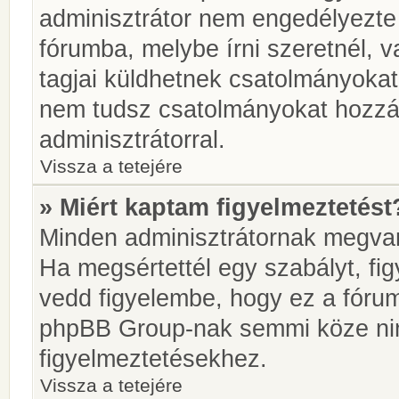
adminisztrátor nem engedélyezt
fórumba, melybe írni szeretnél, 
tagjai küldhetnek csatolmányokat
nem tudsz csatolmányokat hozzáa
adminisztrátorral.
Vissza a tetejére
» Miért kaptam figyelmeztetést
Minden adminisztrátornak megvan 
Ha megsértettél egy szabályt, fi
vedd figyelembe, hogy ez a fóru
phpBB Group-nak semmi köze nin
figyelmeztetésekhez.
Vissza a tetejére