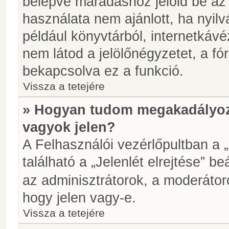
belépve maradáshoz jelöld be az 
használata nem ajánlott, ha nyilv
például könyvtárból, internetkáv
nem látod a jelölőnégyzetet, a f
bekapcsolva ez a funkció.
Vissza a tetejére
» Hogyan tudom megakadályoz
vagyok jelen?
A Felhasználói vezérlőpultban a 
található a „Jelenlét elrejtése” be
az adminisztrátorok, a moderátoro
hogy jelen vagy-e.
Vissza a tetejére