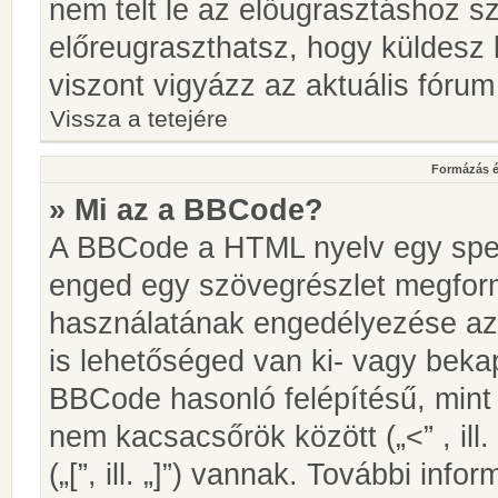
nem telt le az előugrasztáshoz s
előreugraszthatsz, hogy küldesz 
viszont vigyázz az aktuális fórum
Vissza a tetejére
Formázás é
» Mi az a BBCode?
A BBCode a HTML nyelv egy speci
enged egy szövegrészlet megfo
használatának engedélyezése az 
is lehetőséged van ki- vagy beka
BBCode hasonló felépítésű, min
nem kacsacsőrök között („<” , ill
(„[”, ill. „]”) vannak. További in