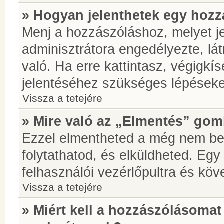
» Hogyan jelenthetek egy hoz
Menj a hozzászóláshoz, melyet je
adminisztrátora engedélyezte, lá
való. Ha erre kattintasz, végigkí
jelentéséhez szükséges lépések
Vissza a tetejére
» Mire való az „Elmentés” go
Ezzel elmentheted a még nem be
folytathatod, és elküldheted. Eg
felhasználói vezérlőpultra és kö
Vissza a tetejére
» Miért kell a hozzászólásoma