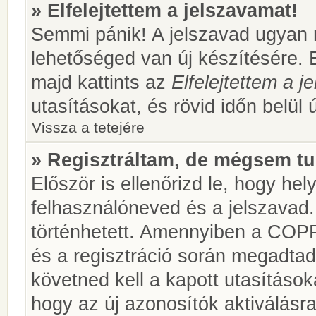
» Elfelejtettem a jelszavamat!
Semmi pánik! A jelszavad ugyan n
lehetőséged van új készítésére. 
majd kattints az
Elfelejtettem a 
utasításokat, és rövid időn belül 
Vissza a tetejére
» Regisztráltam, de mégsem tu
Először is ellenőrizd le, hogy he
felhasználóneved és a jelszavad.
történhetett. Amennyiben a COP
és a regisztráció során megadtad
követned kell a kapott utasításo
hogy az új azonosítók aktiválásra