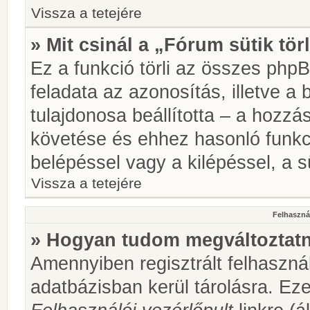
Vissza a tetejére
» Mit csinál a „Fórum sütik tör
Ez a funkció törli az összes phpBB
feladata az azonosítás, illetve a 
tulajdonosa beállította – a hozz
követése és ehhez hasonló funkc
belépéssel vagy a kilépéssel, a sü
Vissza a tetejére
Felhasznál
» Hogyan tudom megváltoztatni
Amennyiben regisztrált felhaszná
adatbázisban kerül tárolásra. Ez