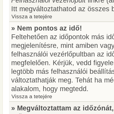
Felhasználói vezérlőpult
linkre (á
Itt megváltoztathatod az összes b
Vissza a tetejére
» Nem pontos az idő!
Feltehetően az időpontok más idő
megjelenítésre, mint amiben vag
felhasználói vezérlőpultban az i
megfelelően. Kérjük, vedd figyel
legtöbb más felhasználói beállítás
változtathatják meg. Tehát ha még
alakalom, hogy megtedd.
Vissza a tetejére
» Megváltoztattam az időzónát