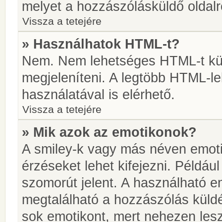
melyet a hozzászólásküldő oldalró
Vissza a tetejére
» Használhatok HTML-t?
Nem. Nem lehetséges HTML-t kül
megjeleníteni. A legtöbb HTML-l
használatával is elérhető.
Vissza a tetejére
» Mik azok az emotikonok?
A smiley-k vagy más néven emoti
érzéseket lehet kifejezni. Például
szomorút jelent. A használható em
megtalálható a hozzászólás küldé
sok emotikont, mert nehezen lesz