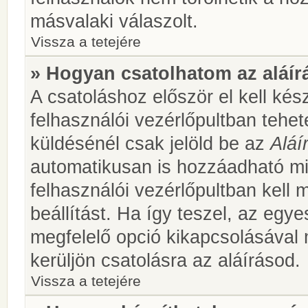
másvalaki válaszolt.
Vissza a tetejére
» Hogyan csatolhatom az aláí
A csatoláshoz először el kell kés
felhasználói vezérlőpultban teh
küldésénél csak jelöld be az
Aláí
automatikusan is hozzáadható m
felhasználói vezérlőpultban kell 
beállítást. Ha így teszel, az egy
megfelelő opció kikapcsolásával
kerüljön csatolásra az aláírásod.
Vissza a tetejére