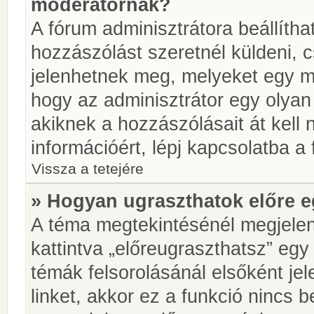
moderátornak?
A fórum adminisztrátora beállíth
hozzászólást szeretnél küldeni, 
jelenhetnek meg, melyeket egy mo
hogy az adminisztrátor egy olyan
akiknek a hozzászólásait át kell
információért, lépj kapcsolatba a
Vissza a tetejére
» Hogyan ugraszthatok előre e
A téma megtekintésénél megjelen
kattintva „előreugraszthatsz” egy
témák felsorolásánál elsőként je
linket, akkor ez a funkció nincs