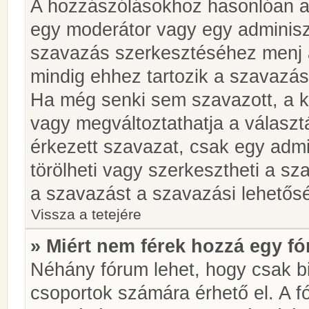
A hozzászólásokhoz hasonlóan a 
egy moderátor vagy egy adminiszt
szavazás szerkesztéséhez menj 
mindig ehhez tartozik a szavazás
Ha még senki sem szavazott, a ké
vagy megváltoztathatja a választ
érkezett szavazat, csak egy admi
törölheti vagy szerkesztheti a sz
a szavazást a szavazási lehetős
Vissza a tetejére
» Miért nem férek hozzá egy 
Néhány fórum lehet, hogy csak bi
csoportok számára érhető el. A 