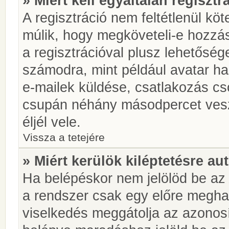
» Miért kell egyáltalán regiszt
A regisztráció nem feltétlenül kö
múlik, hogy megköveteli-e hozzá
a regisztrációval plusz lehetőség
számodra, mint például avatar has
e-mailek küldése, csatlakozás cs
csupán néhány másodpercet vesz 
éljél vele.
Vissza a tetejére
» Miért kerülök kiléptetésre a
Ha belépéskor nem jelölöd be a
a rendszer csak egy előre meghat
viselkedés meggátolja az azonosít