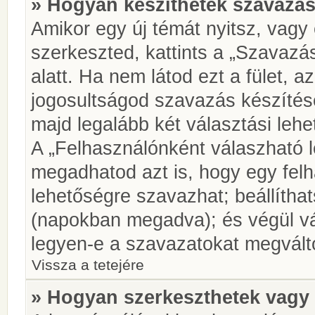
» Hogyan készíthetek szavazás
Amikor egy új témát nyitsz, vagy
szerkeszted, kattints a „Szavazá
alatt. Ha nem látod ezt a fület, az
jogosultságod szavazás készíté
majd legalább két választási lehe
A „Felhasználónként válaszható 
megadhatod azt is, hogy egy felh
lehetőségre szavazhat; beállítha
(napokban megadva); és végül vá
legyen-e a szavazatokat megválto
Vissza a tetejére
» Hogyan szerkeszthetek vagy 