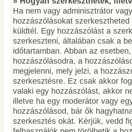
» Hogyan szerkeszthetek, illet
Ha nem vagy adminisztrátor vagy
hozzászólásokat szerkesztheted 
küldtél. Egy hozzászólást a szer
szerkeszteni, általában csak a be
időtartamban. Abban az esetben, 
hozzászólásodra, a hozzászóláso
megjelenni, mely jelzi, a hozzászó
szerkesztésre. Ez csak akkor fog
valaki egy hozzászólást, akkor n
illetve ha egy moderátor vagy egy
hozzászólásod, bár ők hagyhatna
szerkesztés okát. Kérjük, vedd f
felhasználók nem törölhetik a ho