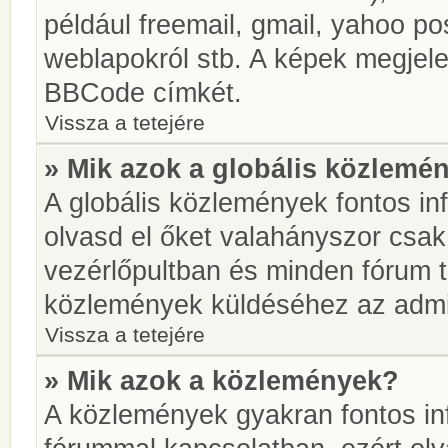
például freemail, gmail, yahoo pos
weblapokról stb. A képek megjel
BBCode címkét.
Vissza a tetejére
» Mik azok a globális közlemé
A globális közlemények fontos in
olvasd el őket valahányszor csak
vezérlőpultban és minden fórum t
közlemények küldéséhez az admin
Vissza a tetejére
» Mik azok a közlemények?
A közlemények gyakran fontos in