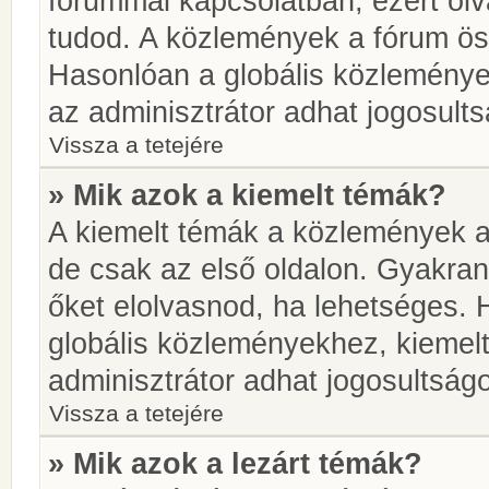
fórummal kapcsolatban, ezért olv
tudod. A közlemények a fórum öss
Hasonlóan a globális közlemény
az adminisztrátor adhat jogosults
Vissza a tetejére
» Mik azok a kiemelt témák?
A kiemelt témák a közlemények a
de csak az első oldalon. Gyakra
őket elolvasnod, ha lehetséges. 
globális közleményekhez, kiemel
adminisztrátor adhat jogosultságo
Vissza a tetejére
» Mik azok a lezárt témák?