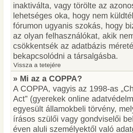
inaktiválta, vagy törölte az azon
lehetséges oka, hogy nem küldté
fórumon ugyanis szokás, hogy biz
az olyan felhasználókat, akik ne
csökkentsék az adatbázis méretét.
bekapcsolódni a társalgásba.
Vissza a tetejére
» Mi az a COPPA?
A COPPA, vagyis az 1998-as „Chi
Act” (gyerekek online adatvédelm
egyesült államokbeli törvény, me
írásos szülői vagy gondviselői 
éven aluli személyektől való ada