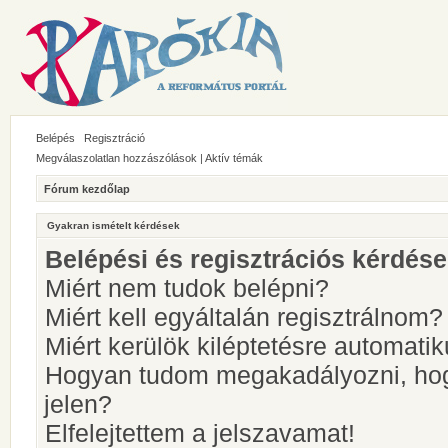
Belépés
Regisztráció
Megválaszolatlan hozzászólások
|
Aktív témák
Fórum kezdőlap
Gyakran ismételt kérdések
Belépési és regisztrációs kérdés
Miért nem tudok belépni?
Miért kell egyáltalán regisztrálnom?
Miért kerülök kiléptetésre automati
Hogyan tudom megakadályozni, hog
jelen?
Elfelejtettem a jelszavamat!