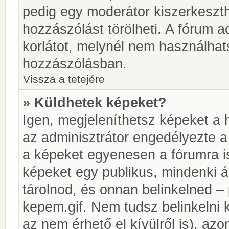
pedig egy moderátor kiszerkeszth
hozzászólást törölheti. A fórum ad
korlátot, melynél nem használhat
hozzászólásban.
Vissza a tetejére
» Küldhetek képeket?
Igen, megjeleníthetsz képeket a
az adminisztrátor engedélyezte 
a képeket egyenesen a fórumra is
képeket egy publikus, mindenki ál
tárolnod, és onnan belinkelned – 
kepem.gif. Nem tudsz belinkelni 
az nem érhető el kívülről is), azo