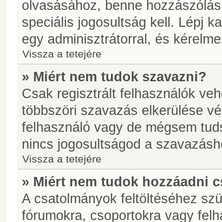
olvasásához, benne hozzászólás 
speciális jogosultság kell. Lépj 
egy adminisztrátorral, és kérelme
Vissza a tetejére
» Miért nem tudok szavazni?
Csak regisztrált felhasználók ve
többszöri szavazás elkerülése vé
felhasználó vagy de mégsem tuds
nincs jogosultságod a szavazásh
Vissza a tetejére
» Miért nem tudok hozzáadni 
A csatolmányok feltöltéséhez sz
fórumokra, csoportokra vagy felh