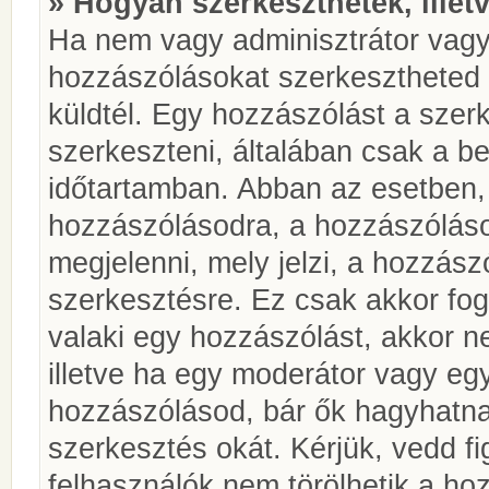
» Hogyan szerkeszthetek, illet
Ha nem vagy adminisztrátor vagy
hozzászólásokat szerkesztheted 
küldtél. Egy hozzászólást a szer
szerkeszteni, általában csak a be
időtartamban. Abban az esetben, 
hozzászólásodra, a hozzászóláso
megjelenni, mely jelzi, a hozzászó
szerkesztésre. Ez csak akkor fog
valaki egy hozzászólást, akkor n
illetve ha egy moderátor vagy egy
hozzászólásod, bár ők hagyhatna
szerkesztés okát. Kérjük, vedd f
felhasználók nem törölhetik a ho