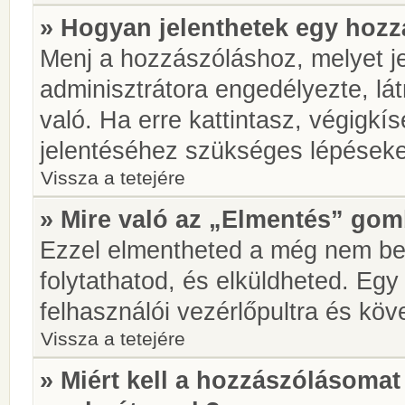
» Hogyan jelenthetek egy hoz
Menj a hozzászóláshoz, melyet je
adminisztrátora engedélyezte, lá
való. Ha erre kattintasz, végigkí
jelentéséhez szükséges lépések
Vissza a tetejére
» Mire való az „Elmentés” go
Ezzel elmentheted a még nem be
folytathatod, és elküldheted. Eg
felhasználói vezérlőpultra és kö
Vissza a tetejére
» Miért kell a hozzászólásoma