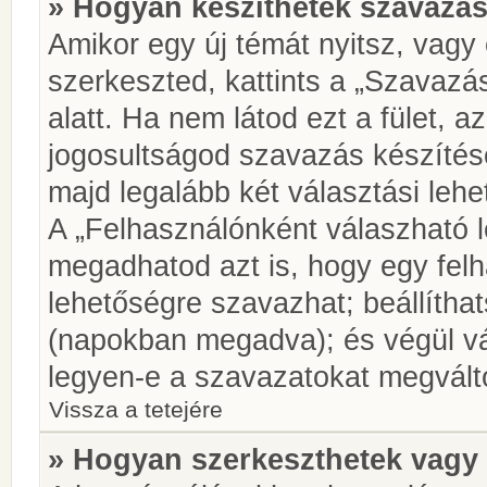
» Hogyan készíthetek szavazás
Amikor egy új témát nyitsz, vagy
szerkeszted, kattints a „Szavazá
alatt. Ha nem látod ezt a fület, az
jogosultságod szavazás készíté
majd legalább két választási lehe
A „Felhasználónként válaszható 
megadhatod azt is, hogy egy felh
lehetőségre szavazhat; beállítha
(napokban megadva); és végül vá
legyen-e a szavazatokat megválto
Vissza a tetejére
» Hogyan szerkeszthetek vagy 