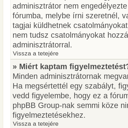
adminisztrátor nem engedélyezt
fórumba, melybe írni szeretnél, 
tagjai küldhetnek csatolmányokat
nem tudsz csatolmányokat hozzáa
adminisztrátorral.
Vissza a tetejére
» Miért kaptam figyelmeztetést
Minden adminisztrátornak megvan 
Ha megsértettél egy szabályt, fi
vedd figyelembe, hogy ez a fóru
phpBB Group-nak semmi köze nin
figyelmeztetésekhez.
Vissza a tetejére