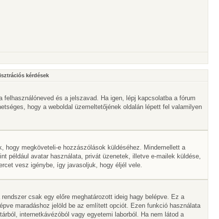
isztrációs kérdések
a felhasználóneved és a jelszavad. Ha igen, lépj kapcsolatba a fórum
ehetséges, hogy a weboldal üzemeltetőjének oldalán lépett fel valamilyen
lik, hogy megköveteli-e hozzászólások küldéséhez. Mindemellett a
nt például avatar használata, privát üzenetek, illetve e-mailek küldése,
et vesz igénybe, így javasoljuk, hogy éljél vele.
 rendszer csak egy előre meghatározott ideig hagy belépve. Ez a
lépve maradáshoz jelöld be az említett opciót. Ezen funkció használata
vtárból, internetkávézóból vagy egyetemi laborból. Ha nem látod a