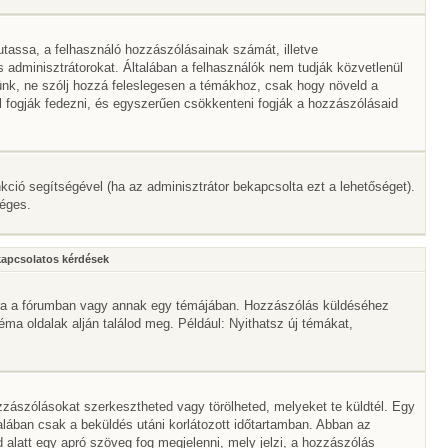
mutassa, a felhasználó hozzászólásainak számát, illetve
adminisztrátorokat. Általában a felhasználók nem tudják közvetlenül
érünk, ne szólj hozzá feleslegesen a témákhoz, csak hogy növeld a
l fogják fedezni, és egyszerűen csökkenteni fogják a hozzászólásaid
nkció segítségével (ha az adminisztrátor bekapcsolta ezt a lehetőséget).
séges.
kapcsolatos kérdések
mbra a fórumban vagy annak egy témájában. Hozzászólás küldéséhez
téma oldalak alján találod meg. Például: Nyithatsz új témákat,
zászólásokat szerkesztheted vagy törölheted, melyeket te küldtél. Egy
alában csak a beküldés utáni korlátozott időtartamban. Abban az
 alatt egy apró szöveg fog megjelenni, mely jelzi, a hozzászólás