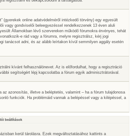
a regisztrálni és bekapcsolódni a társalgásba.
” (gyerekek online adatvédelméről intézkedő törvény) egy egyesült
lői vagy gondviselői beleegyezéssel rendelkezzenek 13 éven aluli
gyesült Államokban lévő szervereken működő fórumokra érvényes, tehát
atkozik-e rád vagy a fórumra, melyre regisztrálsz, kérj jogi
gi tanácsot adni, és az alább leírtakon kívül semmilyen aggály esetén
trálni kívánt felhasználónevet. Az is előfordulhat, hogy a regisztráció
ovábbi segítségért lépj kapcsolatba a fórum egyik adminisztrátorával.
ta az azonosítás, illetve a beléptetés, valamint – ha a fórum tulajdonosa
onló funkciók. Ha problémáid vannak a belépéssel vagy a kilépéssel, a
ói beállítások
ázisban kerül tárolásra. Ezek megváltoztatásához kattints a