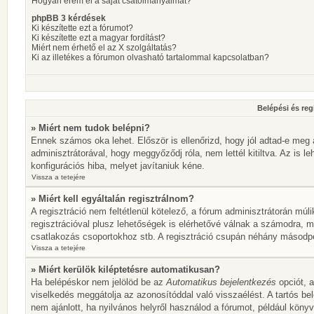
Hogyan érem el a saját csatolmányaimat?
phpBB 3 kérdések
Ki készítette ezt a fórumot?
Ki készítette ezt a magyar fordítást?
Miért nem érhető el az X szolgáltatás?
Ki az illetékes a fórumon olvasható tartalommal kapcsolatban?
Belépési és reg
» Miért nem tudok belépni?
Ennek számos oka lehet. Először is ellenőrizd, hogy jól adtad-e meg 
adminisztrátorával, hogy meggyőződj róla, nem lettél kitiltva. Az is l
konfigurációs hiba, melyet javítaniuk kéne.
Vissza a tetejére
» Miért kell egyáltalán regisztrálnom?
A regisztráció nem feltétlenül kötelező, a fórum adminisztrátorán mú
regisztrációval plusz lehetőségek is elérhetővé válnak a számodra, mi
csatlakozás csoportokhoz stb. A regisztráció csupán néhány másodperc
Vissza a tetejére
» Miért kerülök kiléptetésre automatikusan?
Ha belépéskor nem jelölöd be az
Automatikus bejelentkezés
opciót, a
viselkedés meggátolja az azonosítóddal való visszaélést. A tartós be
nem ajánlott, ha nyilvános helyről használod a fórumot, például köny