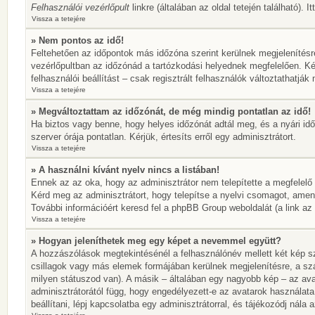
Felhasználói vezérlőpult
linkre (általában az oldal tetején található). 
Vissza a tetejére
» Nem pontos az idő!
Feltehetően az időpontok más időzóna szerint kerülnek megjelenítésr
vezérlőpultban az időzónád a tartózkodási helyednek megfelelően. Ké
felhasználói beállítást – csak regisztrált felhasználók változtathatj
Vissza a tetejére
» Megváltoztattam az időzónát, de még mindig pontatlan az idő!
Ha biztos vagy benne, hogy helyes időzónát adtál meg, és a nyári idős
szerver órája pontatlan. Kérjük, értesíts erről egy adminisztrátort.
Vissza a tetejére
» A használni kívánt nyelv nincs a listában!
Ennek az az oka, hogy az adminisztrátor nem telepítette a megfelelő
Kérd meg az adminisztrátort, hogy telepítse a nyelvi csomagot, amen
További információért keresd fel a phpBB Group weboldalát (a link az ol
Vissza a tetejére
» Hogyan jeleníthetek meg egy képet a nevemmel együtt?
A hozzászólások megtekintésénél a felhasználónév mellett két kép sz
csillagok vagy más elemek formájában kerülnek megjelenítésre, a sz
milyen státuszod van). A másik – általában egy nagyobb kép – az ava
adminisztrátorától függ, hogy engedélyezett-e az avatarok használata
beállítani, lépj kapcsolatba egy adminisztrátorral, és tájékozódj nála a