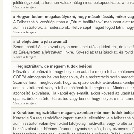
jelölőnégyzetet, a fórumon valószínűleg nincs bekapcsolva ez a funkc
Vissza a tetejére
» Hogyan tudom megakadályozni, hogy mások lássák, mikor vag
A Felhasználói vezérlőpultban a „Fórum beállítások” menüpont alatt tal
adminisztrátorok, a moderátorok, illetve saját magad fogod látni, hogy
Vissza a tetejére
» Elfelejtettem a jelszavamat!
Semmi pánik! A jelszavad ugyan nem lehet utólag kideríteni, de lehet
az
Elfelejtettem a jelszavam
linkre. Kövesd az utasításokat, és rövid 
Vissza a tetejére
» Regisztráltam, de mégsem tudok belépni
Először is ellenőrizd le, hogy helyesen adtad-e meg a felhasználónev
COPPA-támogatás be van kapcsolva, és a regisztráció során megadtad,
Számos fórum megköveteli, hogy az új azonosítók aktiválásra kerülje
adminisztrátornak vagy a felhasználónak kell megtennie. Mindenesetre
azonosító aktiválása. Ha kaptál egy e-mailt, akkor kövesd az utasítá
spamszűrőd kiszűrte. Ha biztos vagy benne, hogy helyes e-mail címet
Vissza a tetejére
» Korábban regisztráltam magam, azonban már nem tudok belép
Keresd elő a regisztrációkor kapott e-mailt, ellenőrizd le a felhaszn
adminisztrátor valamilyen okból kifolyólag inaktiválta, vagy törölte 
hozzászólást se. Néhány fórumon ugyanis szokás, hogy bizonyos idők