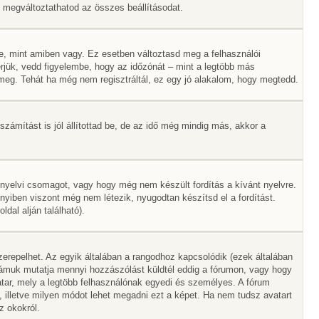
Itt megváltoztathatod az összes beállításodat.
e, mint amiben vagy. Ez esetben változtasd meg a felhasználói
rjük, vedd figyelembe, hogy az időzónát – mint a legtöbb más
ák meg. Tehát ha még nem regisztráltál, ez egy jó alakalom, hogy megtedd.
zámítást is jól állítottad be, de az idő még mindig más, akkor a
 nyelvi csomagot, vagy hogy még nem készült fordítás a kívánt nyelvre.
nyiben viszont még nem létezik, nyugodtan készítsd el a fordítást.
dal alján található).
erepelhet. Az egyik általában a rangodhoz kapcsolódik (ezek általában
ámuk mutatja mennyi hozzászólást küldtél eddig a fórumon, vagy hogy
tar, mely a legtöbb felhasználónak egyedi és személyes. A fórum
, illetve milyen módot lehet megadni ezt a képet. Ha nem tudsz avatart
z okokról.