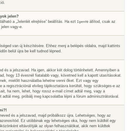
ió.
yok jelen?
álható a „Jelenlét elrejtése” beállítás. Ha ezt
re állítod, csak az
Igen
 jelen vagy-e.
őséged van új készítésére. Ehhez menj a belépés oldalra, majd kattints
időn belül újra be kell tudnod lépned.
ed és a jelszavad. Ha igen, akkor két dolog történhetett. Amennyiben a
 hogy 13 évesnél fiatalabb vagy, követned kell a kapott utasításokat.
nek, mielőtt használatba lehetne venni őket. Ezt vagy egy
 a regisztrációnál elvileg tájékoztatásra kerültél, hogy szükséges-e az
sait, ha nem, lehet, hogy rossz e-mail címet adtál meg, vagy a
 adtál meg, próbálj meg kapcsolatba lépni a fórum adminisztrátorával.
ni?!
álóneved és a jelszavad, majd próbálkozz újra. Lehetséges, hogy az
az azonosítód. Ez utóbbinak egy lehetséges oka, hogy nem küldtél egy
özönként eltávolítják az olyan felhasználókat, akik nem küldtek