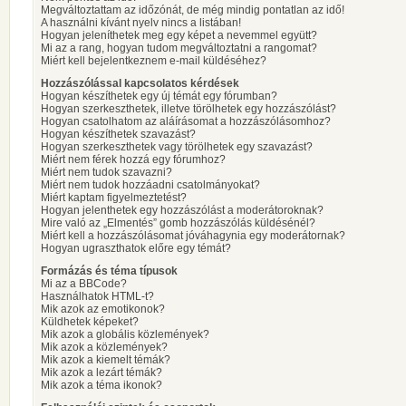
Megváltoztattam az időzónát, de még mindig pontatlan az idő!
A használni kívánt nyelv nincs a listában!
Hogyan jeleníthetek meg egy képet a nevemmel együtt?
Mi az a rang, hogyan tudom megváltoztatni a rangomat?
Miért kell bejelentkeznem e-mail küldéséhez?
Hozzászólással kapcsolatos kérdések
Hogyan készíthetek egy új témát egy fórumban?
Hogyan szerkeszthetek, illetve törölhetek egy hozzászólást?
Hogyan csatolhatom az aláírásomat a hozzászólásomhoz?
Hogyan készíthetek szavazást?
Hogyan szerkeszthetek vagy törölhetek egy szavazást?
Miért nem férek hozzá egy fórumhoz?
Miért nem tudok szavazni?
Miért nem tudok hozzáadni csatolmányokat?
Miért kaptam figyelmeztetést?
Hogyan jelenthetek egy hozzászólást a moderátoroknak?
Mire való az „Elmentés” gomb hozzászólás küldésénél?
Miért kell a hozzászólásomat jóváhagynia egy moderátornak?
Hogyan ugraszthatok előre egy témát?
Formázás és téma típusok
Mi az a BBCode?
Használhatok HTML-t?
Mik azok az emotikonok?
Küldhetek képeket?
Mik azok a globális közlemények?
Mik azok a közlemények?
Mik azok a kiemelt témák?
Mik azok a lezárt témák?
Mik azok a téma ikonok?