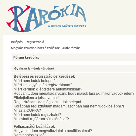
Belépés
Regisztráció
Megválaszolatlan hozzászólások
|
Aktív témák
Fórum kezdőlap
Gyakran ismételt kérdések
Belépési és regisztrációs kérdések
Miért nem tudok belépni?
Miért kell egyáltalán regisztrálnom?
Miért kerülök kiléptetésre automatikusan?
Hogyan tudom megakadályozni, hogy mások lássák, mikor vagyok jelen?
Elfelejtettem a jelszavamat!
Regisztráltam, de mégsem tudok belépni
Korábban regisztráltam magam, azonban már nem tudok belépni?!
Mi az a COPPA?
Miért nem tudok regisztrálni?
Mit csinál a „Fórum sütik törlése”?
Felhasználói beállítások
Hogyan tudom megváltoztatni a beállításaimat?
Nem pontos az idő!