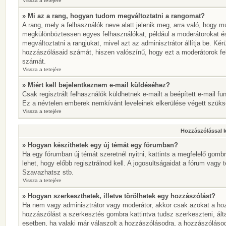
Vissza a tetejére
» Mi az a rang, hogyan tudom megváltoztatni a rangomat?
A rang, mely a felhasználók neve alatt jelenik meg, arra való, hogy 
megkülönböztessen egyes felhasználókat, például a moderátorokat és 
megváltoztatni a rangjukat, mivel azt az adminisztrátor állítja be. K
hozzászólásaid számát, hiszen valószínű, hogy ezt a moderátorok fe
számát.
Vissza a tetejére
» Miért kell bejelentkeznem e-mail küldéséhez?
Csak regisztrált felhasználók küldhetnek e-mailt a beépített e-mail fu
Ez a névtelen emberek nemkívánt leveleinek elkerülése végett szük
Vissza a tetejére
Hozzászólással 
» Hogyan készíthetek egy új témát egy fórumban?
Ha egy fórumban új témát szeretnél nyitni, kattints a megfelelő go
lehet, hogy előbb regisztrálnod kell. A jogosultságaidat a fórum vagy 
Szavazhatsz stb.
Vissza a tetejére
» Hogyan szerkeszthetek, illetve törölhetek egy hozzászólást?
Ha nem vagy adminisztrátor vagy moderátor, akkor csak azokat a hoz
hozzászólást a szerkesztés gombra kattintva tudsz szerkeszteni, ált
esetben, ha valaki már válaszolt a hozzászólásodra, a hozzászólásod