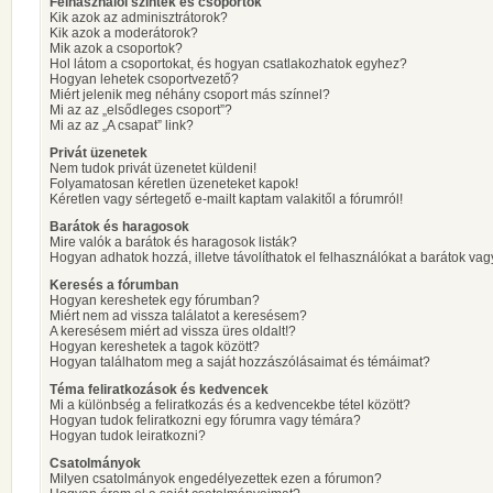
Felhasználói szintek és csoportok
Kik azok az adminisztrátorok?
Kik azok a moderátorok?
Mik azok a csoportok?
Hol látom a csoportokat, és hogyan csatlakozhatok egyhez?
Hogyan lehetek csoportvezető?
Miért jelenik meg néhány csoport más színnel?
Mi az az „elsődleges csoport”?
Mi az az „A csapat” link?
Privát üzenetek
Nem tudok privát üzenetet küldeni!
Folyamatosan kéretlen üzeneteket kapok!
Kéretlen vagy sértegető e-mailt kaptam valakitől a fórumról!
Barátok és haragosok
Mire valók a barátok és haragosok listák?
Hogyan adhatok hozzá, illetve távolíthatok el felhasználókat a barátok vag
Keresés a fórumban
Hogyan kereshetek egy fórumban?
Miért nem ad vissza találatot a keresésem?
A keresésem miért ad vissza üres oldalt!?
Hogyan kereshetek a tagok között?
Hogyan találhatom meg a saját hozzászólásaimat és témáimat?
Téma feliratkozások és kedvencek
Mi a különbség a feliratkozás és a kedvencekbe tétel között?
Hogyan tudok feliratkozni egy fórumra vagy témára?
Hogyan tudok leiratkozni?
Csatolmányok
Milyen csatolmányok engedélyezettek ezen a fórumon?