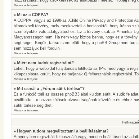
hozzászólást, hogy csökkentsék az adatbázis méretét. Próbálj meg újr
Vissza a tetejére
» Mi az a COPPA?
A COPPA, vagyis az 1998-as „Child Online Privacy and Protection Act
államokbeli törvény, mely megköveteli a honlapoktól, hogy írásos szü
személyektől való adatgyűjtéshez. Ez a törvény csak az Amerikai E
Magyarországon nem. Ha nem vagy biztos benne, hogy ez a törvény von
segítséget. Kérjük, tartsd szem előtt, hogy a phpBB Group nem tud jo
sem hozzájuk kell fordulni.
Vissza a tetejére
» Miért nem tudok regisztrálni?
Lehet, hogy a weboldal tulajdonosa letiltotta az IP-címed vagy a regisz
kikapcsolásra került, hogy ne tudjanak új felhasználók regisztrálni. T
Vissza a tetejére
» Mit csinál a „Fórum sütik törlése”?
Ez a funkció törli az összes phpBB3 által küldött sütit. A sütik felada
beállította – a hozzászólások olvasottságának követése és ehhez has
sütik törlése segíthet.
Vissza a tetejére
Felhasznál
» Hogyan tudom megváltoztatni a beállításaimat?
Amennyiben regisztrált felhasználó vagy, minden beállításod az adatb