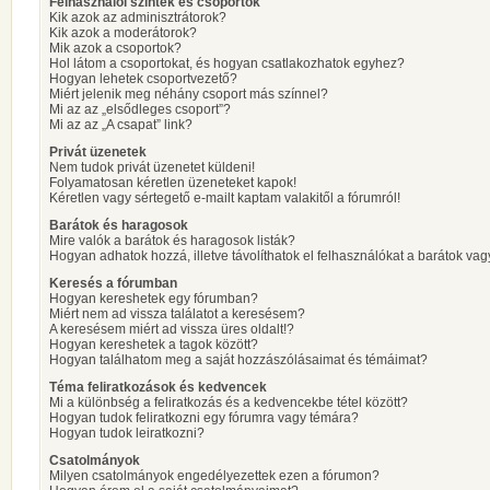
Felhasználói szintek és csoportok
Kik azok az adminisztrátorok?
Kik azok a moderátorok?
Mik azok a csoportok?
Hol látom a csoportokat, és hogyan csatlakozhatok egyhez?
Hogyan lehetek csoportvezető?
Miért jelenik meg néhány csoport más színnel?
Mi az az „elsődleges csoport”?
Mi az az „A csapat” link?
Privát üzenetek
Nem tudok privát üzenetet küldeni!
Folyamatosan kéretlen üzeneteket kapok!
Kéretlen vagy sértegető e-mailt kaptam valakitől a fórumról!
Barátok és haragosok
Mire valók a barátok és haragosok listák?
Hogyan adhatok hozzá, illetve távolíthatok el felhasználókat a barátok vag
Keresés a fórumban
Hogyan kereshetek egy fórumban?
Miért nem ad vissza találatot a keresésem?
A keresésem miért ad vissza üres oldalt!?
Hogyan kereshetek a tagok között?
Hogyan találhatom meg a saját hozzászólásaimat és témáimat?
Téma feliratkozások és kedvencek
Mi a különbség a feliratkozás és a kedvencekbe tétel között?
Hogyan tudok feliratkozni egy fórumra vagy témára?
Hogyan tudok leiratkozni?
Csatolmányok
Milyen csatolmányok engedélyezettek ezen a fórumon?