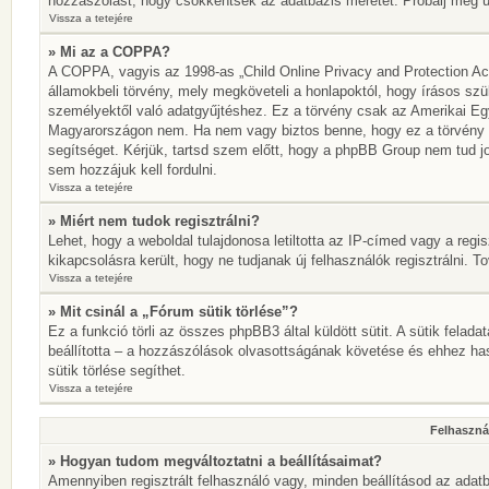
hozzászólást, hogy csökkentsék az adatbázis méretét. Próbálj meg újr
Vissza a tetejére
» Mi az a COPPA?
A COPPA, vagyis az 1998-as „Child Online Privacy and Protection Act
államokbeli törvény, mely megköveteli a honlapoktól, hogy írásos szü
személyektől való adatgyűjtéshez. Ez a törvény csak az Amerikai E
Magyarországon nem. Ha nem vagy biztos benne, hogy ez a törvény von
segítséget. Kérjük, tartsd szem előtt, hogy a phpBB Group nem tud jo
sem hozzájuk kell fordulni.
Vissza a tetejére
» Miért nem tudok regisztrálni?
Lehet, hogy a weboldal tulajdonosa letiltotta az IP-címed vagy a regisz
kikapcsolásra került, hogy ne tudjanak új felhasználók regisztrálni. T
Vissza a tetejére
» Mit csinál a „Fórum sütik törlése”?
Ez a funkció törli az összes phpBB3 által küldött sütit. A sütik felada
beállította – a hozzászólások olvasottságának követése és ehhez has
sütik törlése segíthet.
Vissza a tetejére
Felhasznál
» Hogyan tudom megváltoztatni a beállításaimat?
Amennyiben regisztrált felhasználó vagy, minden beállításod az adatb