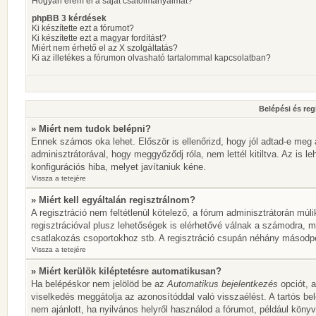
Hogyan érem el a saját csatolmányaimat?
phpBB 3 kérdések
Ki készítette ezt a fórumot?
Ki készítette ezt a magyar fordítást?
Miért nem érhető el az X szolgáltatás?
Ki az illetékes a fórumon olvasható tartalommal kapcsolatban?
Belépési és reg
» Miért nem tudok belépni?
Ennek számos oka lehet. Először is ellenőrizd, hogy jól adtad-e meg 
adminisztrátorával, hogy meggyőződj róla, nem lettél kitiltva. Az is l
konfigurációs hiba, melyet javítaniuk kéne.
Vissza a tetejére
» Miért kell egyáltalán regisztrálnom?
A regisztráció nem feltétlenül kötelező, a fórum adminisztrátorán mú
regisztrációval plusz lehetőségek is elérhetővé válnak a számodra, mi
csatlakozás csoportokhoz stb. A regisztráció csupán néhány másodperc
Vissza a tetejére
» Miért kerülök kiléptetésre automatikusan?
Ha belépéskor nem jelölöd be az
Automatikus bejelentkezés
opciót, a
viselkedés meggátolja az azonosítóddal való visszaélést. A tartós be
nem ajánlott, ha nyilvános helyről használod a fórumot, például köny