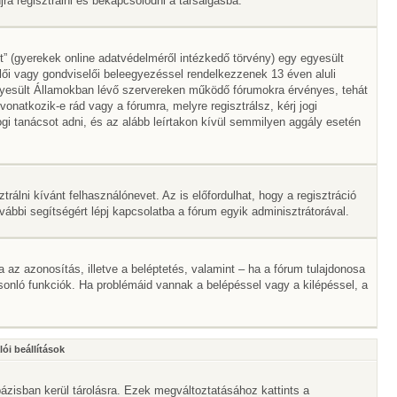
a regisztrálni és bekapcsolódni a társalgásba.
” (gyerekek online adatvédelméről intézkedő törvény) egy egyesült
lői vagy gondviselői beleegyezéssel rendelkezzenek 13 éven aluli
gyesült Államokban lévő szervereken működő fórumokra érvényes, tehát
atkozik-e rád vagy a fórumra, melyre regisztrálsz, kérj jogi
gi tanácsot adni, és az alább leírtakon kívül semmilyen aggály esetén
trálni kívánt felhasználónevet. Az is előfordulhat, hogy a regisztráció
ovábbi segítségért lépj kapcsolatba a fórum egyik adminisztrátorával.
ta az azonosítás, illetve a beléptetés, valamint – ha a fórum tulajdonosa
onló funkciók. Ha problémáid vannak a belépéssel vagy a kilépéssel, a
ói beállítások
ázisban kerül tárolásra. Ezek megváltoztatásához kattints a