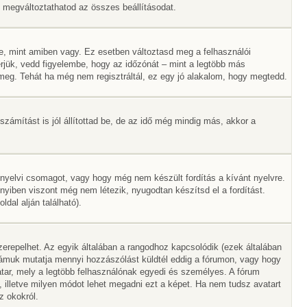
Itt megváltoztathatod az összes beállításodat.
e, mint amiben vagy. Ez esetben változtasd meg a felhasználói
rjük, vedd figyelembe, hogy az időzónát – mint a legtöbb más
ák meg. Tehát ha még nem regisztráltál, ez egy jó alakalom, hogy megtedd.
zámítást is jól állítottad be, de az idő még mindig más, akkor a
 nyelvi csomagot, vagy hogy még nem készült fordítás a kívánt nyelvre.
nyiben viszont még nem létezik, nyugodtan készítsd el a fordítást.
dal alján található).
erepelhet. Az egyik általában a rangodhoz kapcsolódik (ezek általában
ámuk mutatja mennyi hozzászólást küldtél eddig a fórumon, vagy hogy
tar, mely a legtöbb felhasználónak egyedi és személyes. A fórum
, illetve milyen módot lehet megadni ezt a képet. Ha nem tudsz avatart
z okokról.