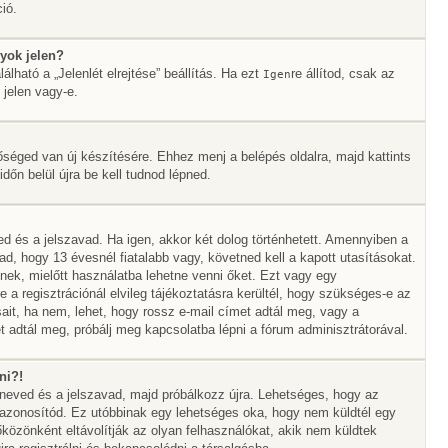
ió.
yok jelen?
álható a „Jelenlét elrejtése” beállítás. Ha ezt
re állítod, csak az
Igen
 jelen vagy-e.
őséged van új készítésére. Ehhez menj a belépés oldalra, majd kattints
időn belül újra be kell tudnod lépned.
ed és a jelszavad. Ha igen, akkor két dolog történhetett. Amennyiben a
 hogy 13 évesnél fiatalabb vagy, követned kell a kapott utasításokat.
nek, mielőtt használatba lehetne venni őket. Ezt vagy egy
 a regisztrációnál elvileg tájékoztatásra kerültél, hogy szükséges-e az
sait, ha nem, lehet, hogy rossz e-mail címet adtál meg, vagy a
 adtál meg, próbálj meg kapcsolatba lépni a fórum adminisztrátorával.
ni?!
álóneved és a jelszavad, majd próbálkozz újra. Lehetséges, hogy az
az azonosítód. Ez utóbbinak egy lehetséges oka, hogy nem küldtél egy
özönként eltávolítják az olyan felhasználókat, akik nem küldtek