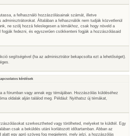
mutassa, a felhasználó hozzászólásainak számát, illetve
adminisztrátorokat. Általában a felhasználók nem tudják közvetlenül
érünk, ne szólj hozzá feleslegesen a témákhoz, csak hogy növeld a
l fogják fedezni, és egyszerűen csökkenteni fogják a hozzászólásaid
nkció segítségével (ha az adminisztrátor bekapcsolta ezt a lehetőséget).
séges.
kapcsolatos kérdések
mbra a fórumban vagy annak egy témájában. Hozzászólás küldéséhez
téma oldalak alján találod meg. Például: Nyithatsz új témákat,
zászólásokat szerkesztheted vagy törölheted, melyeket te küldtél. Egy
alában csak a beküldés utáni korlátozott időtartamban. Abban az
 alatt egy apró szöveg fog megjelenni, mely jelzi, a hozzászólás