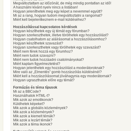
Megváltoztattam az időzónát, de még mindig pontatlan az idő!
A használni kívánt nyelv nincs a listában!
Hogyan jeleníthetek meg egy képet a nevemmel együtt?
Mi az a rang, hogyan tudom megváltoztatni a rangomat?
Miért kell bejelentkeznem e-mail küldéséhez?
Hozzászólással kapcsolatos kérdések
Hogyan készíthetek egy új témát egy fórumban?
Hogyan szerkeszthetek, illetve törölhetek egy hozzászólást?
Hogyan csatolhatom az aláírásomat a hozzászólásomhoz?
Hogyan készíthetek szavazást?
Hogyan szerkeszthetek vagy törölhetek egy szavazást?
Miért nem férek hozzá egy fórumhoz?
Miért nem tudok szavazni?
Miért nem tudok hozzáadni csatolmányokat?
Miért kaptam figyelmeztetést?
Hogyan jelenthetek egy hozzászólást a moderátoroknak?
Mire való az „Elmentés” gomb hozzászólás küldésénél?
Miért kell a hozzászólásomat jóváhagynia egy moderátornak?
Hogyan ugraszthatok előre egy témát?
Formázás és téma típusok
Mi az a BBCode?
Használhatok HTML-t?
Mik azok az emotikonok?
Küldhetek képeket?
Mik azok a globális közlemények?
Mik azok a közlemények?
Mik azok a kiemelt témák?
Mik azok a lezárt témák?
Mik azok a téma ikonok?