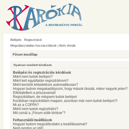
Belépés
Regisztráció
Megválaszolatlan hozzászólások
|
Aktív témák
Fórum kezdőlap
Gyakran ismételt kérdések
Belépési és regisztrációs kérdések
Miért nem tudok belépni?
Miért kell egyáltalán regisztrálnom?
Miért kerülök kiléptetésre automatikusan?
Hogyan tudom megakadályozni, hogy mások lássák, mikor vagyok jelen?
Elfelejtettem a jelszavamat!
Regisztráltam, de mégsem tudok belépni
Korábban regisztráltam magam, azonban már nem tudok belépni?!
Mi az a COPPA?
Miért nem tudok regisztrálni?
Mit csinál a „Fórum sütik törlése”?
Felhasználói beállítások
Hogyan tudom megváltoztatni a beállításaimat?
Nem pontos az idő!