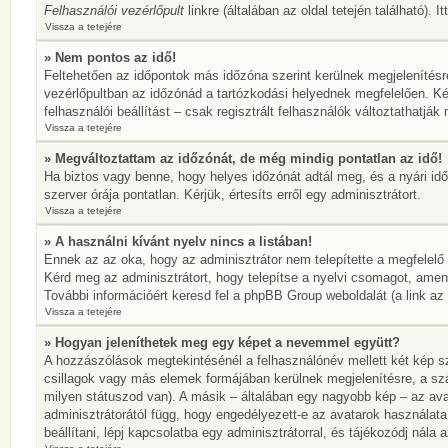
Felhasználói vezérlőpult
linkre (általában az oldal tetején található). 
Vissza a tetejére
» Nem pontos az idő!
Feltehetően az időpontok más időzóna szerint kerülnek megjelenítésr
vezérlőpultban az időzónád a tartózkodási helyednek megfelelően. Ké
felhasználói beállítást – csak regisztrált felhasználók változtathatj
Vissza a tetejére
» Megváltoztattam az időzónát, de még mindig pontatlan az idő!
Ha biztos vagy benne, hogy helyes időzónát adtál meg, és a nyári idős
szerver órája pontatlan. Kérjük, értesíts erről egy adminisztrátort.
Vissza a tetejére
» A használni kívánt nyelv nincs a listában!
Ennek az az oka, hogy az adminisztrátor nem telepítette a megfelelő
Kérd meg az adminisztrátort, hogy telepítse a nyelvi csomagot, amen
További információért keresd fel a phpBB Group weboldalát (a link az ol
Vissza a tetejére
» Hogyan jeleníthetek meg egy képet a nevemmel együtt?
A hozzászólások megtekintésénél a felhasználónév mellett két kép sz
csillagok vagy más elemek formájában kerülnek megjelenítésre, a sz
milyen státuszod van). A másik – általában egy nagyobb kép – az ava
adminisztrátorától függ, hogy engedélyezett-e az avatarok használata
beállítani, lépj kapcsolatba egy adminisztrátorral, és tájékozódj nála a