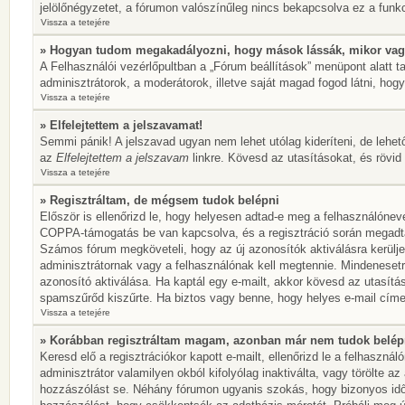
jelölőnégyzetet, a fórumon valószínűleg nincs bekapcsolva ez a funkc
Vissza a tetejére
» Hogyan tudom megakadályozni, hogy mások lássák, mikor vag
A Felhasználói vezérlőpultban a „Fórum beállítások” menüpont alatt tal
adminisztrátorok, a moderátorok, illetve saját magad fogod látni, hogy
Vissza a tetejére
» Elfelejtettem a jelszavamat!
Semmi pánik! A jelszavad ugyan nem lehet utólag kideríteni, de lehet
az
Elfelejtettem a jelszavam
linkre. Kövesd az utasításokat, és rövid 
Vissza a tetejére
» Regisztráltam, de mégsem tudok belépni
Először is ellenőrizd le, hogy helyesen adtad-e meg a felhasználónev
COPPA-támogatás be van kapcsolva, és a regisztráció során megadtad,
Számos fórum megköveteli, hogy az új azonosítók aktiválásra kerülje
adminisztrátornak vagy a felhasználónak kell megtennie. Mindenesetre
azonosító aktiválása. Ha kaptál egy e-mailt, akkor kövesd az utasítá
spamszűrőd kiszűrte. Ha biztos vagy benne, hogy helyes e-mail címet
Vissza a tetejére
» Korábban regisztráltam magam, azonban már nem tudok belép
Keresd elő a regisztrációkor kapott e-mailt, ellenőrizd le a felhaszn
adminisztrátor valamilyen okból kifolyólag inaktiválta, vagy törölte 
hozzászólást se. Néhány fórumon ugyanis szokás, hogy bizonyos idők