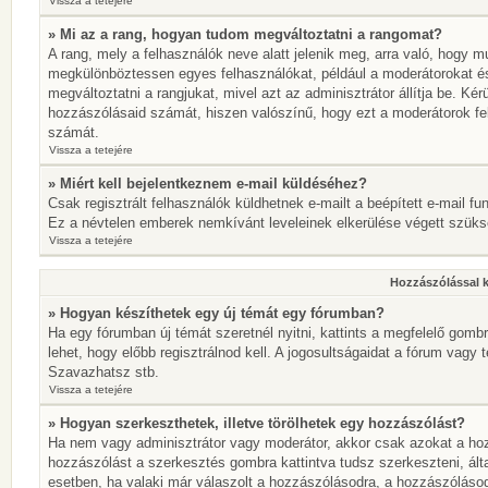
Vissza a tetejére
» Mi az a rang, hogyan tudom megváltoztatni a rangomat?
A rang, mely a felhasználók neve alatt jelenik meg, arra való, hogy 
megkülönböztessen egyes felhasználókat, például a moderátorokat és 
megváltoztatni a rangjukat, mivel azt az adminisztrátor állítja be. K
hozzászólásaid számát, hiszen valószínű, hogy ezt a moderátorok fe
számát.
Vissza a tetejére
» Miért kell bejelentkeznem e-mail küldéséhez?
Csak regisztrált felhasználók küldhetnek e-mailt a beépített e-mail fu
Ez a névtelen emberek nemkívánt leveleinek elkerülése végett szük
Vissza a tetejére
Hozzászólással 
» Hogyan készíthetek egy új témát egy fórumban?
Ha egy fórumban új témát szeretnél nyitni, kattints a megfelelő go
lehet, hogy előbb regisztrálnod kell. A jogosultságaidat a fórum vagy 
Szavazhatsz stb.
Vissza a tetejére
» Hogyan szerkeszthetek, illetve törölhetek egy hozzászólást?
Ha nem vagy adminisztrátor vagy moderátor, akkor csak azokat a hoz
hozzászólást a szerkesztés gombra kattintva tudsz szerkeszteni, ált
esetben, ha valaki már válaszolt a hozzászólásodra, a hozzászólásod