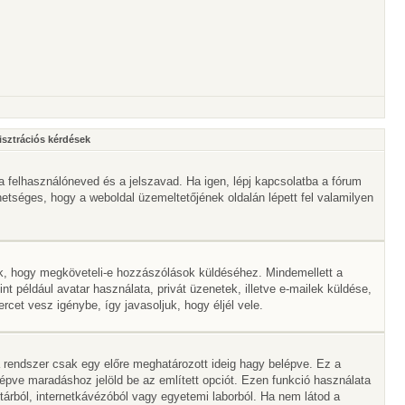
isztrációs kérdések
a felhasználóneved és a jelszavad. Ha igen, lépj kapcsolatba a fórum
ehetséges, hogy a weboldal üzemeltetőjének oldalán lépett fel valamilyen
lik, hogy megköveteli-e hozzászólások küldéséhez. Mindemellett a
nt például avatar használata, privát üzenetek, illetve e-mailek küldése,
et vesz igénybe, így javasoljuk, hogy éljél vele.
 rendszer csak egy előre meghatározott ideig hagy belépve. Ez a
lépve maradáshoz jelöld be az említett opciót. Ezen funkció használata
vtárból, internetkávézóból vagy egyetemi laborból. Ha nem látod a