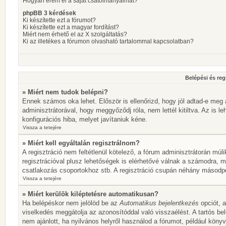
Hogyan érem el a saját csatolmányaimat?
phpBB 3 kérdések
Ki készítette ezt a fórumot?
Ki készítette ezt a magyar fordítást?
Miért nem érhető el az X szolgáltatás?
Ki az illetékes a fórumon olvasható tartalommal kapcsolatban?
Belépési és reg
» Miért nem tudok belépni?
Ennek számos oka lehet. Először is ellenőrizd, hogy jól adtad-e meg 
adminisztrátorával, hogy meggyőződj róla, nem lettél kitiltva. Az is l
konfigurációs hiba, melyet javítaniuk kéne.
Vissza a tetejére
» Miért kell egyáltalán regisztrálnom?
A regisztráció nem feltétlenül kötelező, a fórum adminisztrátorán mú
regisztrációval plusz lehetőségek is elérhetővé válnak a számodra, mi
csatlakozás csoportokhoz stb. A regisztráció csupán néhány másodperc
Vissza a tetejére
» Miért kerülök kiléptetésre automatikusan?
Ha belépéskor nem jelölöd be az
Automatikus bejelentkezés
opciót, a
viselkedés meggátolja az azonosítóddal való visszaélést. A tartós be
nem ajánlott, ha nyilvános helyről használod a fórumot, például köny