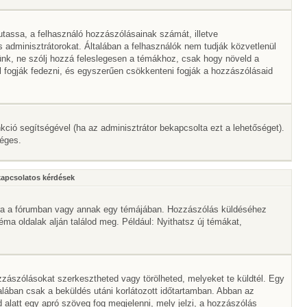
mutassa, a felhasználó hozzászólásainak számát, illetve
adminisztrátorokat. Általában a felhasználók nem tudják közvetlenül
érünk, ne szólj hozzá feleslegesen a témákhoz, csak hogy növeld a
l fogják fedezni, és egyszerűen csökkenteni fogják a hozzászólásaid
nkció segítségével (ha az adminisztrátor bekapcsolta ezt a lehetőséget).
séges.
kapcsolatos kérdések
mbra a fórumban vagy annak egy témájában. Hozzászólás küldéséhez
téma oldalak alján találod meg. Például: Nyithatsz új témákat,
zászólásokat szerkesztheted vagy törölheted, melyeket te küldtél. Egy
alában csak a beküldés utáni korlátozott időtartamban. Abban az
 alatt egy apró szöveg fog megjelenni, mely jelzi, a hozzászólás