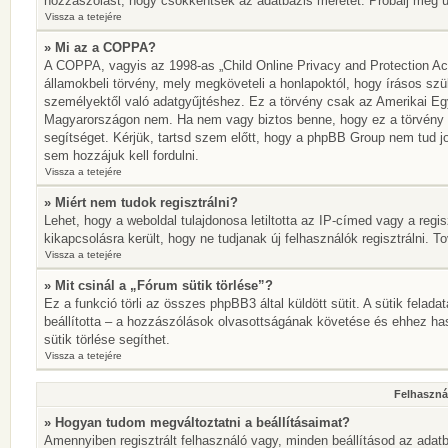
hozzászólást, hogy csökkentsék az adatbázis méretét. Próbálj meg újr
Vissza a tetejére
» Mi az a COPPA?
A COPPA, vagyis az 1998-as „Child Online Privacy and Protection Act
államokbeli törvény, mely megköveteli a honlapoktól, hogy írásos szü
személyektől való adatgyűjtéshez. Ez a törvény csak az Amerikai E
Magyarországon nem. Ha nem vagy biztos benne, hogy ez a törvény von
segítséget. Kérjük, tartsd szem előtt, hogy a phpBB Group nem tud jo
sem hozzájuk kell fordulni.
Vissza a tetejére
» Miért nem tudok regisztrálni?
Lehet, hogy a weboldal tulajdonosa letiltotta az IP-címed vagy a regisz
kikapcsolásra került, hogy ne tudjanak új felhasználók regisztrálni. T
Vissza a tetejére
» Mit csinál a „Fórum sütik törlése”?
Ez a funkció törli az összes phpBB3 által küldött sütit. A sütik felada
beállította – a hozzászólások olvasottságának követése és ehhez has
sütik törlése segíthet.
Vissza a tetejére
Felhasznál
» Hogyan tudom megváltoztatni a beállításaimat?
Amennyiben regisztrált felhasználó vagy, minden beállításod az adatb