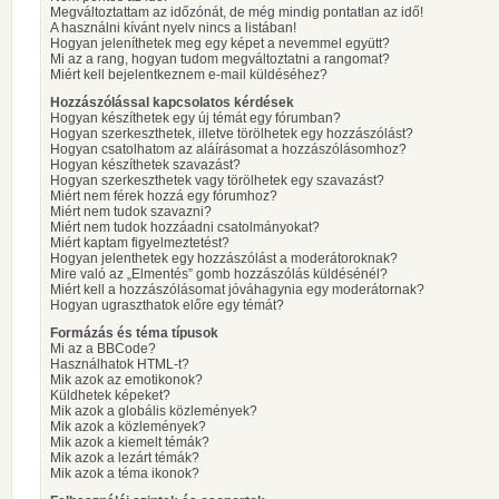
Megváltoztattam az időzónát, de még mindig pontatlan az idő!
A használni kívánt nyelv nincs a listában!
Hogyan jeleníthetek meg egy képet a nevemmel együtt?
Mi az a rang, hogyan tudom megváltoztatni a rangomat?
Miért kell bejelentkeznem e-mail küldéséhez?
Hozzászólással kapcsolatos kérdések
Hogyan készíthetek egy új témát egy fórumban?
Hogyan szerkeszthetek, illetve törölhetek egy hozzászólást?
Hogyan csatolhatom az aláírásomat a hozzászólásomhoz?
Hogyan készíthetek szavazást?
Hogyan szerkeszthetek vagy törölhetek egy szavazást?
Miért nem férek hozzá egy fórumhoz?
Miért nem tudok szavazni?
Miért nem tudok hozzáadni csatolmányokat?
Miért kaptam figyelmeztetést?
Hogyan jelenthetek egy hozzászólást a moderátoroknak?
Mire való az „Elmentés” gomb hozzászólás küldésénél?
Miért kell a hozzászólásomat jóváhagynia egy moderátornak?
Hogyan ugraszthatok előre egy témát?
Formázás és téma típusok
Mi az a BBCode?
Használhatok HTML-t?
Mik azok az emotikonok?
Küldhetek képeket?
Mik azok a globális közlemények?
Mik azok a közlemények?
Mik azok a kiemelt témák?
Mik azok a lezárt témák?
Mik azok a téma ikonok?