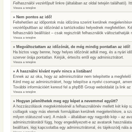
Felhasználói vezérlőpult
linkre (általában az oldal tetején található). 
Vissza a tetejére
» Nem pontos az idő!
Feltehetően az időpontok más időzóna szerint kerülnek megjelenítésr
vezérlőpultban az időzónád a tartózkodási helyednek megfelelően. Ké
felhasználói beállítást – csak regisztrált felhasználók változtathatj
Vissza a tetejére
» Megváltoztattam az időzónát, de még mindig pontatlan az idő!
Ha biztos vagy benne, hogy helyes időzónát adtál meg, és a nyári idős
szerver órája pontatlan. Kérjük, értesíts erről egy adminisztrátort.
Vissza a tetejére
» A használni kívánt nyelv nincs a listában!
Ennek az az oka, hogy az adminisztrátor nem telepítette a megfelelő
Kérd meg az adminisztrátort, hogy telepítse a nyelvi csomagot, amen
További információért keresd fel a phpBB Group weboldalát (a link az ol
Vissza a tetejére
» Hogyan jeleníthetek meg egy képet a nevemmel együtt?
A hozzászólások megtekintésénél a felhasználónév mellett két kép sz
csillagok vagy más elemek formájában kerülnek megjelenítésre, a sz
milyen státuszod van). A másik – általában egy nagyobb kép – az ava
adminisztrátorától függ, hogy engedélyezett-e az avatarok használata
beállítani, lépj kapcsolatba egy adminisztrátorral, és tájékozódj nála a