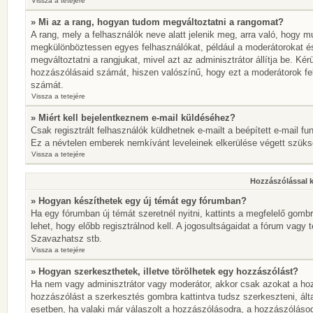
Vissza a tetejére
» Mi az a rang, hogyan tudom megváltoztatni a rangomat?
A rang, mely a felhasználók neve alatt jelenik meg, arra való, hogy 
megkülönböztessen egyes felhasználókat, például a moderátorokat és 
megváltoztatni a rangjukat, mivel azt az adminisztrátor állítja be. K
hozzászólásaid számát, hiszen valószínű, hogy ezt a moderátorok fe
számát.
Vissza a tetejére
» Miért kell bejelentkeznem e-mail küldéséhez?
Csak regisztrált felhasználók küldhetnek e-mailt a beépített e-mail fu
Ez a névtelen emberek nemkívánt leveleinek elkerülése végett szük
Vissza a tetejére
Hozzászólással 
» Hogyan készíthetek egy új témát egy fórumban?
Ha egy fórumban új témát szeretnél nyitni, kattints a megfelelő go
lehet, hogy előbb regisztrálnod kell. A jogosultságaidat a fórum vagy 
Szavazhatsz stb.
Vissza a tetejére
» Hogyan szerkeszthetek, illetve törölhetek egy hozzászólást?
Ha nem vagy adminisztrátor vagy moderátor, akkor csak azokat a hoz
hozzászólást a szerkesztés gombra kattintva tudsz szerkeszteni, ált
esetben, ha valaki már válaszolt a hozzászólásodra, a hozzászólásod