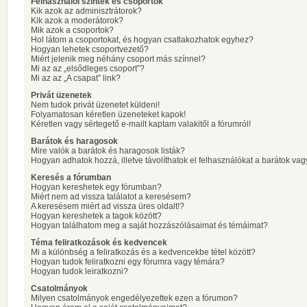
Felhasználói szintek és csoportok
Kik azok az adminisztrátorok?
Kik azok a moderátorok?
Mik azok a csoportok?
Hol látom a csoportokat, és hogyan csatlakozhatok egyhez?
Hogyan lehetek csoportvezető?
Miért jelenik meg néhány csoport más színnel?
Mi az az „elsődleges csoport”?
Mi az az „A csapat” link?
Privát üzenetek
Nem tudok privát üzenetet küldeni!
Folyamatosan kéretlen üzeneteket kapok!
Kéretlen vagy sértegető e-mailt kaptam valakitől a fórumról!
Barátok és haragosok
Mire valók a barátok és haragosok listák?
Hogyan adhatok hozzá, illetve távolíthatok el felhasználókat a barátok vag
Keresés a fórumban
Hogyan kereshetek egy fórumban?
Miért nem ad vissza találatot a keresésem?
A keresésem miért ad vissza üres oldalt!?
Hogyan kereshetek a tagok között?
Hogyan találhatom meg a saját hozzászólásaimat és témáimat?
Téma feliratkozások és kedvencek
Mi a különbség a feliratkozás és a kedvencekbe tétel között?
Hogyan tudok feliratkozni egy fórumra vagy témára?
Hogyan tudok leiratkozni?
Csatolmányok
Milyen csatolmányok engedélyezettek ezen a fórumon?