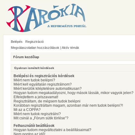
Belépés
Regisztráció
Megválaszolatlan hozzászólások
|
Aktív témák
Fórum kezdőlap
Gyakran ismételt kérdések
Belépési és regisztrációs kérdések
Miért nem tudok belépni?
Miért kell egyáltalán regisztrálnom?
Miért kerülök kiléptetésre automatikusan?
Hogyan tudom megakadályozni, hogy mások lássák, mikor vagyok jelen?
Elfelejtettem a jelszavamat!
Regisztráltam, de mégsem tudok belépni
Korábban regisztráltam magam, azonban már nem tudok belépni?!
Mi az a COPPA?
Miért nem tudok regisztrálni?
Mit csinál a „Fórum sütik törlése”?
Felhasználói beállítások
Hogyan tudom megváltoztatni a beállításaimat?
Nem pontos az idő!