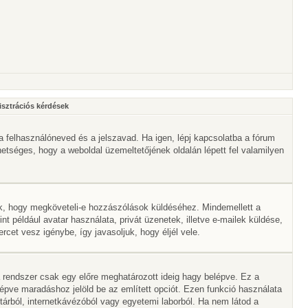
isztrációs kérdések
a felhasználóneved és a jelszavad. Ha igen, lépj kapcsolatba a fórum
ehetséges, hogy a weboldal üzemeltetőjének oldalán lépett fel valamilyen
lik, hogy megköveteli-e hozzászólások küldéséhez. Mindemellett a
nt például avatar használata, privát üzenetek, illetve e-mailek küldése,
et vesz igénybe, így javasoljuk, hogy éljél vele.
 rendszer csak egy előre meghatározott ideig hagy belépve. Ez a
lépve maradáshoz jelöld be az említett opciót. Ezen funkció használata
vtárból, internetkávézóból vagy egyetemi laborból. Ha nem látod a