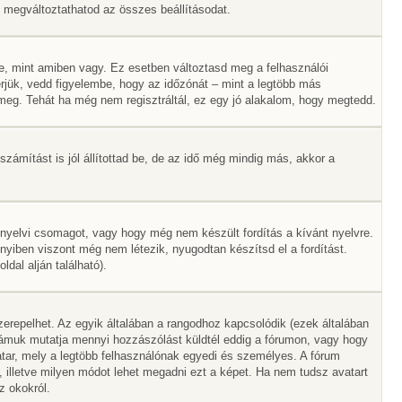
Itt megváltoztathatod az összes beállításodat.
e, mint amiben vagy. Ez esetben változtasd meg a felhasználói
rjük, vedd figyelembe, hogy az időzónát – mint a legtöbb más
ák meg. Tehát ha még nem regisztráltál, ez egy jó alakalom, hogy megtedd.
zámítást is jól állítottad be, de az idő még mindig más, akkor a
 nyelvi csomagot, vagy hogy még nem készült fordítás a kívánt nyelvre.
nyiben viszont még nem létezik, nyugodtan készítsd el a fordítást.
dal alján található).
erepelhet. Az egyik általában a rangodhoz kapcsolódik (ezek általában
ámuk mutatja mennyi hozzászólást küldtél eddig a fórumon, vagy hogy
tar, mely a legtöbb felhasználónak egyedi és személyes. A fórum
, illetve milyen módot lehet megadni ezt a képet. Ha nem tudsz avatart
z okokról.