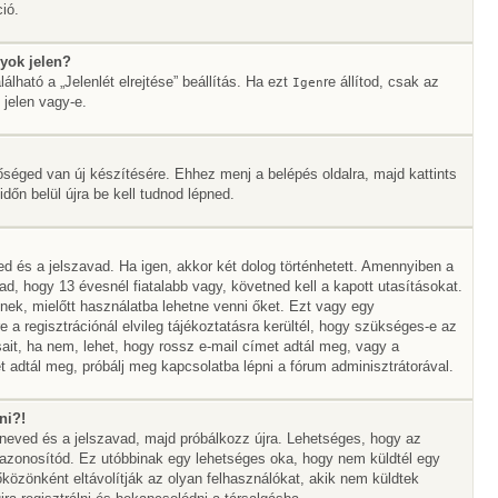
ió.
yok jelen?
álható a „Jelenlét elrejtése” beállítás. Ha ezt
re állítod, csak az
Igen
 jelen vagy-e.
őséged van új készítésére. Ehhez menj a belépés oldalra, majd kattints
időn belül újra be kell tudnod lépned.
ed és a jelszavad. Ha igen, akkor két dolog történhetett. Amennyiben a
 hogy 13 évesnél fiatalabb vagy, követned kell a kapott utasításokat.
nek, mielőtt használatba lehetne venni őket. Ezt vagy egy
 a regisztrációnál elvileg tájékoztatásra kerültél, hogy szükséges-e az
sait, ha nem, lehet, hogy rossz e-mail címet adtál meg, vagy a
 adtál meg, próbálj meg kapcsolatba lépni a fórum adminisztrátorával.
ni?!
álóneved és a jelszavad, majd próbálkozz újra. Lehetséges, hogy az
az azonosítód. Ez utóbbinak egy lehetséges oka, hogy nem küldtél egy
özönként eltávolítják az olyan felhasználókat, akik nem küldtek