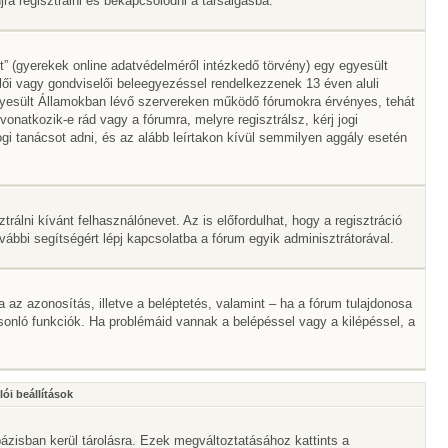
a regisztrálni és bekapcsolódni a társalgásba.
” (gyerekek online adatvédelméről intézkedő törvény) egy egyesült
lői vagy gondviselői beleegyezéssel rendelkezzenek 13 éven aluli
gyesült Államokban lévő szervereken működő fórumokra érvényes, tehát
atkozik-e rád vagy a fórumra, melyre regisztrálsz, kérj jogi
gi tanácsot adni, és az alább leírtakon kívül semmilyen aggály esetén
trálni kívánt felhasználónevet. Az is előfordulhat, hogy a regisztráció
ovábbi segítségért lépj kapcsolatba a fórum egyik adminisztrátorával.
ta az azonosítás, illetve a beléptetés, valamint – ha a fórum tulajdonosa
onló funkciók. Ha problémáid vannak a belépéssel vagy a kilépéssel, a
ói beállítások
ázisban kerül tárolásra. Ezek megváltoztatásához kattints a