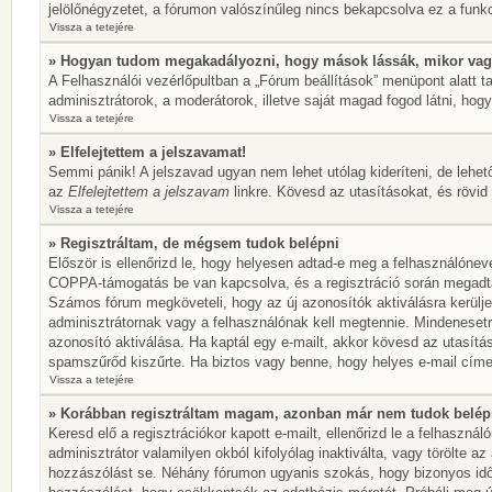
jelölőnégyzetet, a fórumon valószínűleg nincs bekapcsolva ez a funkc
Vissza a tetejére
» Hogyan tudom megakadályozni, hogy mások lássák, mikor vag
A Felhasználói vezérlőpultban a „Fórum beállítások” menüpont alatt tal
adminisztrátorok, a moderátorok, illetve saját magad fogod látni, hogy
Vissza a tetejére
» Elfelejtettem a jelszavamat!
Semmi pánik! A jelszavad ugyan nem lehet utólag kideríteni, de lehet
az
Elfelejtettem a jelszavam
linkre. Kövesd az utasításokat, és rövid 
Vissza a tetejére
» Regisztráltam, de mégsem tudok belépni
Először is ellenőrizd le, hogy helyesen adtad-e meg a felhasználónev
COPPA-támogatás be van kapcsolva, és a regisztráció során megadtad,
Számos fórum megköveteli, hogy az új azonosítók aktiválásra kerülje
adminisztrátornak vagy a felhasználónak kell megtennie. Mindenesetre
azonosító aktiválása. Ha kaptál egy e-mailt, akkor kövesd az utasítá
spamszűrőd kiszűrte. Ha biztos vagy benne, hogy helyes e-mail címet
Vissza a tetejére
» Korábban regisztráltam magam, azonban már nem tudok belép
Keresd elő a regisztrációkor kapott e-mailt, ellenőrizd le a felhaszn
adminisztrátor valamilyen okból kifolyólag inaktiválta, vagy törölte 
hozzászólást se. Néhány fórumon ugyanis szokás, hogy bizonyos idők