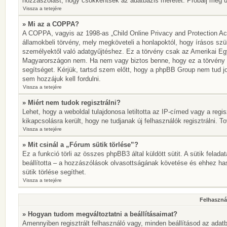
hozzászólást, hogy csökkentsék az adatbázis méretét. Próbálj meg újr
Vissza a tetejére
» Mi az a COPPA?
A COPPA, vagyis az 1998-as „Child Online Privacy and Protection Act
államokbeli törvény, mely megköveteli a honlapoktól, hogy írásos szü
személyektől való adatgyűjtéshez. Ez a törvény csak az Amerikai E
Magyarországon nem. Ha nem vagy biztos benne, hogy ez a törvény von
segítséget. Kérjük, tartsd szem előtt, hogy a phpBB Group nem tud jo
sem hozzájuk kell fordulni.
Vissza a tetejére
» Miért nem tudok regisztrálni?
Lehet, hogy a weboldal tulajdonosa letiltotta az IP-címed vagy a regisz
kikapcsolásra került, hogy ne tudjanak új felhasználók regisztrálni. T
Vissza a tetejére
» Mit csinál a „Fórum sütik törlése”?
Ez a funkció törli az összes phpBB3 által küldött sütit. A sütik felada
beállította – a hozzászólások olvasottságának követése és ehhez has
sütik törlése segíthet.
Vissza a tetejére
Felhasznál
» Hogyan tudom megváltoztatni a beállításaimat?
Amennyiben regisztrált felhasználó vagy, minden beállításod az adatb