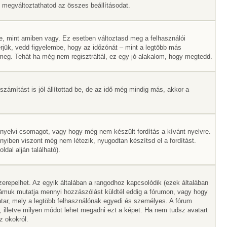
Itt megváltoztathatod az összes beállításodat.
e, mint amiben vagy. Ez esetben változtasd meg a felhasználói
rjük, vedd figyelembe, hogy az időzónát – mint a legtöbb más
ák meg. Tehát ha még nem regisztráltál, ez egy jó alakalom, hogy megtedd.
zámítást is jól állítottad be, de az idő még mindig más, akkor a
 nyelvi csomagot, vagy hogy még nem készült fordítás a kívánt nyelvre.
nyiben viszont még nem létezik, nyugodtan készítsd el a fordítást.
dal alján található).
erepelhet. Az egyik általában a rangodhoz kapcsolódik (ezek általában
ámuk mutatja mennyi hozzászólást küldtél eddig a fórumon, vagy hogy
tar, mely a legtöbb felhasználónak egyedi és személyes. A fórum
, illetve milyen módot lehet megadni ezt a képet. Ha nem tudsz avatart
z okokról.