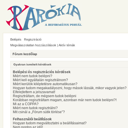
Belépés
Regisztráció
Megválaszolatlan hozzászólások
|
Aktív témák
Fórum kezdőlap
Gyakran ismételt kérdések
Belépési és regisztrációs kérdések
Miért nem tudok belépni?
Miért kell egyáltalán regisztrálnom?
Miért kerülök kiléptetésre automatikusan?
Hogyan tudom megakadályozni, hogy mások lássák, mikor vagyok jelen?
Elfelejtettem a jelszavamat!
Regisztráltam, de mégsem tudok belépni
Korábban regisztráltam magam, azonban már nem tudok belépni?!
Mi az a COPPA?
Miért nem tudok regisztrálni?
Mit csinál a „Fórum sütik törlése”?
Felhasználói beállítások
Hogyan tudom megváltoztatni a beállításaimat?
Nem pontos az idő!