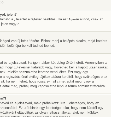
ió.
yok jelen?
álható a „Jelenlét elrejtése” beállítás. Ha ezt
re állítod, csak az
Igen
 jelen vagy-e.
őséged van új készítésére. Ehhez menj a belépés oldalra, majd kattints
időn belül újra be kell tudnod lépned.
ed és a jelszavad. Ha igen, akkor két dolog történhetett. Amennyiben a
 hogy 13 évesnél fiatalabb vagy, követned kell a kapott utasításokat.
nek, mielőtt használatba lehetne venni őket. Ezt vagy egy
 a regisztrációnál elvileg tájékoztatásra kerültél, hogy szükséges-e az
sait, ha nem, lehet, hogy rossz e-mail címet adtál meg, vagy a
 adtál meg, próbálj meg kapcsolatba lépni a fórum adminisztrátorával.
ni?!
álóneved és a jelszavad, majd próbálkozz újra. Lehetséges, hogy az
az azonosítód. Ez utóbbinak egy lehetséges oka, hogy nem küldtél egy
özönként eltávolítják az olyan felhasználókat, akik nem küldtek