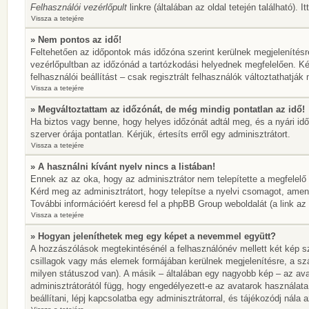
Felhasználói vezérlőpult
linkre (általában az oldal tetején található). 
Vissza a tetejére
» Nem pontos az idő!
Feltehetően az időpontok más időzóna szerint kerülnek megjelenítésr
vezérlőpultban az időzónád a tartózkodási helyednek megfelelően. Ké
felhasználói beállítást – csak regisztrált felhasználók változtathatj
Vissza a tetejére
» Megváltoztattam az időzónát, de még mindig pontatlan az idő!
Ha biztos vagy benne, hogy helyes időzónát adtál meg, és a nyári idős
szerver órája pontatlan. Kérjük, értesíts erről egy adminisztrátort.
Vissza a tetejére
» A használni kívánt nyelv nincs a listában!
Ennek az az oka, hogy az adminisztrátor nem telepítette a megfelelő
Kérd meg az adminisztrátort, hogy telepítse a nyelvi csomagot, amen
További információért keresd fel a phpBB Group weboldalát (a link az ol
Vissza a tetejére
» Hogyan jeleníthetek meg egy képet a nevemmel együtt?
A hozzászólások megtekintésénél a felhasználónév mellett két kép sz
csillagok vagy más elemek formájában kerülnek megjelenítésre, a sz
milyen státuszod van). A másik – általában egy nagyobb kép – az ava
adminisztrátorától függ, hogy engedélyezett-e az avatarok használata
beállítani, lépj kapcsolatba egy adminisztrátorral, és tájékozódj nála a