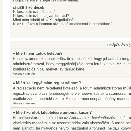
Hogyan érem el a saját csatolmányaimat?
phpBB 3 kérdések
Ki készítette ezt a fórumot?
Ki készítette ezt a magyar fordítást?
Miért nem érhető el az X szolgáltatás?
Ki az illetékes a fórumon olvasható tartalommal kapcsolatban?
Belépési és reg
» Miért nem tudok belépni?
Ennek számos oka lehet. Először is ellenőrizd, hogy jól adtad-e meg 
adminisztrátorával, hogy meggyőződj róla, nem lettél kitiltva. Az is l
konfigurációs hiba, melyet javítaniuk kéne.
Vissza a tetejére
» Miért kell egyáltalán regisztrálnom?
A regisztráció nem feltétlenül kötelező, a fórum adminisztrátorán mú
regisztrációval plusz lehetőségek is elérhetővé válnak a számodra, mi
csatlakozás csoportokhoz stb. A regisztráció csupán néhány másodperc
Vissza a tetejére
» Miért kerülök kiléptetésre automatikusan?
Ha belépéskor nem jelölöd be az
Automatikus bejelentkezés
opciót, a
viselkedés meggátolja az azonosítóddal való visszaélést. A tartós be
nem ajánlott, ha nyilvános helyről használod a fórumot, például köny