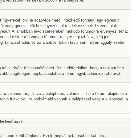
a regisztrálni és bekapcsolódni a társalgásba.
” (gyerekek online adatvédelméről intézkedő törvény) egy egyesült
lői vagy gondviselői beleegyezéssel rendelkezzenek 13 éven aluli
gyesült Államokban lévő szervereken működő fórumokra érvényes, tehát
atkozik-e rád vagy a fórumra, melyre regisztrálsz, kérj jogi
gi tanácsot adni, és az alább leírtakon kívül semmilyen aggály esetén
trálni kívánt felhasználónevet. Az is előfordulhat, hogy a regisztráció
ovábbi segítségért lépj kapcsolatba a fórum egyik adminisztrátorával.
ta az azonosítás, illetve a beléptetés, valamint – ha a fórum tulajdonosa
onló funkciók. Ha problémáid vannak a belépéssel vagy a kilépéssel, a
ói beállítások
ázisban kerül tárolásra. Ezek megváltoztatásához kattints a