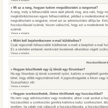
Vissza a tetejére
» Mi az a rang, hogyan tudom megváltoztatni a rangomat?
A rang, mely a felhasználók neve alatt jelenik meg, arra való, hogy 
megkülönböztessen egyes felhasználókat, például a moderátorokat és 
megváltoztatni a rangjukat, mivel azt az adminisztrátor állítja be. K
hozzászólásaid számát, hiszen valószínű, hogy ezt a moderátorok fe
számát.
Vissza a tetejére
» Miért kell bejelentkeznem e-mail küldéséhez?
Csak regisztrált felhasználók küldhetnek e-mailt a beépített e-mail fu
Ez a névtelen emberek nemkívánt leveleinek elkerülése végett szük
Vissza a tetejére
Hozzászólással 
» Hogyan készíthetek egy új témát egy fórumban?
Ha egy fórumban új témát szeretnél nyitni, kattints a megfelelő go
lehet, hogy előbb regisztrálnod kell. A jogosultságaidat a fórum vagy 
Szavazhatsz stb.
Vissza a tetejére
» Hogyan szerkeszthetek, illetve törölhetek egy hozzászólást?
Ha nem vagy adminisztrátor vagy moderátor, akkor csak azokat a hoz
hozzászólást a szerkesztés gombra kattintva tudsz szerkeszteni, ált
esetben, ha valaki már válaszolt a hozzászólásodra, a hozzászólásod