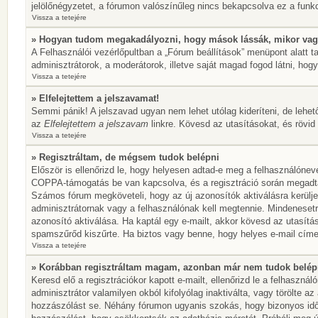
jelölőnégyzetet, a fórumon valószínűleg nincs bekapcsolva ez a funkc
Vissza a tetejére
» Hogyan tudom megakadályozni, hogy mások lássák, mikor vag
A Felhasználói vezérlőpultban a „Fórum beállítások” menüpont alatt tal
adminisztrátorok, a moderátorok, illetve saját magad fogod látni, hogy
Vissza a tetejére
» Elfelejtettem a jelszavamat!
Semmi pánik! A jelszavad ugyan nem lehet utólag kideríteni, de lehet
az
Elfelejtettem a jelszavam
linkre. Kövesd az utasításokat, és rövid 
Vissza a tetejére
» Regisztráltam, de mégsem tudok belépni
Először is ellenőrizd le, hogy helyesen adtad-e meg a felhasználónev
COPPA-támogatás be van kapcsolva, és a regisztráció során megadtad,
Számos fórum megköveteli, hogy az új azonosítók aktiválásra kerülje
adminisztrátornak vagy a felhasználónak kell megtennie. Mindenesetre
azonosító aktiválása. Ha kaptál egy e-mailt, akkor kövesd az utasítá
spamszűrőd kiszűrte. Ha biztos vagy benne, hogy helyes e-mail címet
Vissza a tetejére
» Korábban regisztráltam magam, azonban már nem tudok belép
Keresd elő a regisztrációkor kapott e-mailt, ellenőrizd le a felhaszn
adminisztrátor valamilyen okból kifolyólag inaktiválta, vagy törölte 
hozzászólást se. Néhány fórumon ugyanis szokás, hogy bizonyos idők