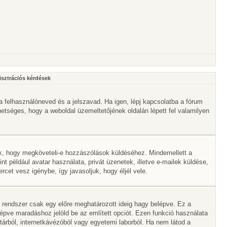
isztrációs kérdések
a felhasználóneved és a jelszavad. Ha igen, lépj kapcsolatba a fórum
ehetséges, hogy a weboldal üzemeltetőjének oldalán lépett fel valamilyen
lik, hogy megköveteli-e hozzászólások küldéséhez. Mindemellett a
nt például avatar használata, privát üzenetek, illetve e-mailek küldése,
et vesz igénybe, így javasoljuk, hogy éljél vele.
 rendszer csak egy előre meghatározott ideig hagy belépve. Ez a
lépve maradáshoz jelöld be az említett opciót. Ezen funkció használata
vtárból, internetkávézóból vagy egyetemi laborból. Ha nem látod a