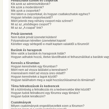
Felhasználói szintek és csoportok
Kik azok az adminisztrátorok?
Kik azok a moderátorok?
Mik azok a csoportok?
Hol látom a csoportokat, és hogyan csatlakozhatok egyhez?
Hogyan lehetek csoportvezető?
Miért jelenik meg néhány csoport más színnel?
Mi az az „elsődleges csoport”?
Mi az az „A csapat” link?
Privát üzenetek
Nem tudok privát üzenetet küldeni!
Folyamatosan kéretlen üzeneteket kapok!
Kéretlen vagy sértegető e-mailt kaptam valakitől a fórumról!
Barátok és haragosok
Mire valók a barátok és haragosok listák?
Hogyan adhatok hozzá, illetve távolíthatok el felhasználókat a barátok vag
Keresés a fórumban
Hogyan kereshetek egy fórumban?
Miért nem ad vissza találatot a keresésem?
A keresésem miért ad vissza üres oldalt!?
Hogyan kereshetek a tagok között?
Hogyan találhatom meg a saját hozzászólásaimat és témáimat?
Téma feliratkozások és kedvencek
Mi a különbség a feliratkozás és a kedvencekbe tétel között?
Hogyan tudok feliratkozni egy fórumra vagy témára?
Hogyan tudok leiratkozni?
Csatolmányok
Milyen csatolmányok engedélyezettek ezen a fórumon?