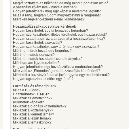
Megváltoztattam az időzónát, de még mindig pontatlan az idő!
A használni kívánt nyelv nincs a listában!
Hogyan jeleníthetek meg egy képet a nevemmel együtt?
Mi az a rang, hogyan tudom megváltoztatni a rangomat?
Miért kell bejelentkeznem e-mail küldéséhez?
Hozzászólással kapcsolatos kérdések
Hogyan készíthetek egy új témát egy fórumban?
Hogyan szerkeszthetek, illetve törölhetek egy hozzászólást?
Hogyan csatolhatom az aláírásomat a hozzászólásomhoz?
Hogyan készíthetek szavazást?
Hogyan szerkeszthetek vagy törölhetek egy szavazást?
Miért nem férek hozzá egy fórumhoz?
Miért nem tudok szavazni?
Miért nem tudok hozzáadni csatolmányokat?
Miért kaptam figyelmeztetést?
Hogyan jelenthetek egy hozzászólást a moderátoroknak?
Mire való az „Elmentés” gomb hozzászólás küldésénél?
Miért kell a hozzászólásomat jóváhagynia egy moderátornak?
Hogyan ugraszthatok előre egy témát?
Formázás és téma típusok
Mi az a BBCode?
Használhatok HTML-t?
Mik azok az emotikonok?
Küldhetek képeket?
Mik azok a globális közlemények?
Mik azok a közlemények?
Mik azok a kiemelt témák?
Mik azok a lezárt témák?
Mik azok a téma ikonok?