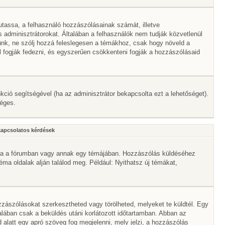
mutassa, a felhasználó hozzászólásainak számát, illetve
adminisztrátorokat. Általában a felhasználók nem tudják közvetlenül
érünk, ne szólj hozzá feleslegesen a témákhoz, csak hogy növeld a
l fogják fedezni, és egyszerűen csökkenteni fogják a hozzászólásaid
nkció segítségével (ha az adminisztrátor bekapcsolta ezt a lehetőséget).
séges.
kapcsolatos kérdések
mbra a fórumban vagy annak egy témájában. Hozzászólás küldéséhez
téma oldalak alján találod meg. Például: Nyithatsz új témákat,
zászólásokat szerkesztheted vagy törölheted, melyeket te küldtél. Egy
alában csak a beküldés utáni korlátozott időtartamban. Abban az
 alatt egy apró szöveg fog megjelenni, mely jelzi, a hozzászólás