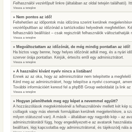
Felhasználói vezérlőpult
linkre (általában az oldal tetején található). 
Vissza a tetejére
» Nem pontos az idő!
Feltehetően az időpontok más időzóna szerint kerülnek megjelenítésr
vezérlőpultban az időzónád a tartózkodási helyednek megfelelően. Ké
felhasználói beállítást – csak regisztrált felhasználók változtathatj
Vissza a tetejére
» Megváltoztattam az időzónát, de még mindig pontatlan az idő!
Ha biztos vagy benne, hogy helyes időzónát adtál meg, és a nyári idős
szerver órája pontatlan. Kérjük, értesíts erről egy adminisztrátort.
Vissza a tetejére
» A használni kívánt nyelv nincs a listában!
Ennek az az oka, hogy az adminisztrátor nem telepítette a megfelelő
Kérd meg az adminisztrátort, hogy telepítse a nyelvi csomagot, amen
További információért keresd fel a phpBB Group weboldalát (a link az ol
Vissza a tetejére
» Hogyan jeleníthetek meg egy képet a nevemmel együtt?
A hozzászólások megtekintésénél a felhasználónév mellett két kép sz
csillagok vagy más elemek formájában kerülnek megjelenítésre, a sz
milyen státuszod van). A másik – általában egy nagyobb kép – az ava
adminisztrátorától függ, hogy engedélyezett-e az avatarok használata
beállítani, lépj kapcsolatba egy adminisztrátorral, és tájékozódj nála a