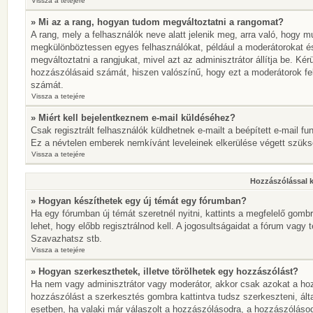
Vissza a tetejére
» Mi az a rang, hogyan tudom megváltoztatni a rangomat?
A rang, mely a felhasználók neve alatt jelenik meg, arra való, hogy 
megkülönböztessen egyes felhasználókat, például a moderátorokat és 
megváltoztatni a rangjukat, mivel azt az adminisztrátor állítja be. K
hozzászólásaid számát, hiszen valószínű, hogy ezt a moderátorok fe
számát.
Vissza a tetejére
» Miért kell bejelentkeznem e-mail küldéséhez?
Csak regisztrált felhasználók küldhetnek e-mailt a beépített e-mail fu
Ez a névtelen emberek nemkívánt leveleinek elkerülése végett szük
Vissza a tetejére
Hozzászólással 
» Hogyan készíthetek egy új témát egy fórumban?
Ha egy fórumban új témát szeretnél nyitni, kattints a megfelelő go
lehet, hogy előbb regisztrálnod kell. A jogosultságaidat a fórum vagy 
Szavazhatsz stb.
Vissza a tetejére
» Hogyan szerkeszthetek, illetve törölhetek egy hozzászólást?
Ha nem vagy adminisztrátor vagy moderátor, akkor csak azokat a hoz
hozzászólást a szerkesztés gombra kattintva tudsz szerkeszteni, ált
esetben, ha valaki már válaszolt a hozzászólásodra, a hozzászólásod