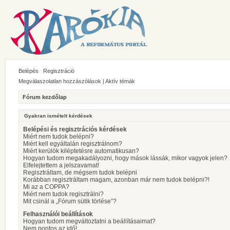
Belépés
Regisztráció
Megválaszolatlan hozzászólások
|
Aktív témák
Fórum kezdőlap
Gyakran ismételt kérdések
Belépési és regisztrációs kérdések
Miért nem tudok belépni?
Miért kell egyáltalán regisztrálnom?
Miért kerülök kiléptetésre automatikusan?
Hogyan tudom megakadályozni, hogy mások lássák, mikor vagyok jelen?
Elfelejtettem a jelszavamat!
Regisztráltam, de mégsem tudok belépni
Korábban regisztráltam magam, azonban már nem tudok belépni?!
Mi az a COPPA?
Miért nem tudok regisztrálni?
Mit csinál a „Fórum sütik törlése”?
Felhasználói beállítások
Hogyan tudom megváltoztatni a beállításaimat?
Nem pontos az idő!