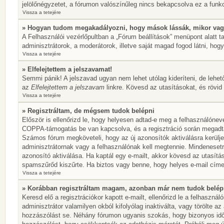
jelölőnégyzetet, a fórumon valószínűleg nincs bekapcsolva ez a funkc
Vissza a tetejére
» Hogyan tudom megakadályozni, hogy mások lássák, mikor vag
A Felhasználói vezérlőpultban a „Fórum beállítások” menüpont alatt tal
adminisztrátorok, a moderátorok, illetve saját magad fogod látni, hogy
Vissza a tetejére
» Elfelejtettem a jelszavamat!
Semmi pánik! A jelszavad ugyan nem lehet utólag kideríteni, de lehet
az
Elfelejtettem a jelszavam
linkre. Kövesd az utasításokat, és rövid 
Vissza a tetejére
» Regisztráltam, de mégsem tudok belépni
Először is ellenőrizd le, hogy helyesen adtad-e meg a felhasználónev
COPPA-támogatás be van kapcsolva, és a regisztráció során megadtad,
Számos fórum megköveteli, hogy az új azonosítók aktiválásra kerülje
adminisztrátornak vagy a felhasználónak kell megtennie. Mindenesetre
azonosító aktiválása. Ha kaptál egy e-mailt, akkor kövesd az utasítá
spamszűrőd kiszűrte. Ha biztos vagy benne, hogy helyes e-mail címet
Vissza a tetejére
» Korábban regisztráltam magam, azonban már nem tudok belép
Keresd elő a regisztrációkor kapott e-mailt, ellenőrizd le a felhaszn
adminisztrátor valamilyen okból kifolyólag inaktiválta, vagy törölte 
hozzászólást se. Néhány fórumon ugyanis szokás, hogy bizonyos idők