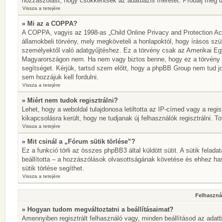
hozzászólást, hogy csökkentsék az adatbázis méretét. Próbálj meg újr
Vissza a tetejére
» Mi az a COPPA?
A COPPA, vagyis az 1998-as „Child Online Privacy and Protection Act
államokbeli törvény, mely megköveteli a honlapoktól, hogy írásos szü
személyektől való adatgyűjtéshez. Ez a törvény csak az Amerikai E
Magyarországon nem. Ha nem vagy biztos benne, hogy ez a törvény von
segítséget. Kérjük, tartsd szem előtt, hogy a phpBB Group nem tud jo
sem hozzájuk kell fordulni.
Vissza a tetejére
» Miért nem tudok regisztrálni?
Lehet, hogy a weboldal tulajdonosa letiltotta az IP-címed vagy a regisz
kikapcsolásra került, hogy ne tudjanak új felhasználók regisztrálni. T
Vissza a tetejére
» Mit csinál a „Fórum sütik törlése”?
Ez a funkció törli az összes phpBB3 által küldött sütit. A sütik felada
beállította – a hozzászólások olvasottságának követése és ehhez has
sütik törlése segíthet.
Vissza a tetejére
Felhasznál
» Hogyan tudom megváltoztatni a beállításaimat?
Amennyiben regisztrált felhasználó vagy, minden beállításod az adatb