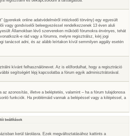
a regisztrálni és bekapcsolódni a társalgásba.
” (gyerekek online adatvédelméről intézkedő törvény) egy egyesült
lői vagy gondviselői beleegyezéssel rendelkezzenek 13 éven aluli
gyesült Államokban lévő szervereken működő fórumokra érvényes, tehát
atkozik-e rád vagy a fórumra, melyre regisztrálsz, kérj jogi
gi tanácsot adni, és az alább leírtakon kívül semmilyen aggály esetén
trálni kívánt felhasználónevet. Az is előfordulhat, hogy a regisztráció
ovábbi segítségért lépj kapcsolatba a fórum egyik adminisztrátorával.
ta az azonosítás, illetve a beléptetés, valamint – ha a fórum tulajdonosa
onló funkciók. Ha problémáid vannak a belépéssel vagy a kilépéssel, a
ói beállítások
ázisban kerül tárolásra. Ezek megváltoztatásához kattints a