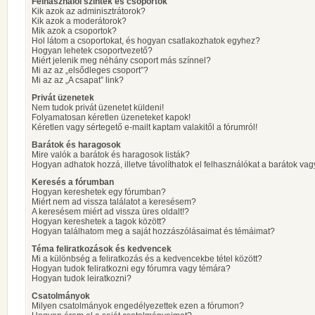
Felhasználói szintek és csoportok
Kik azok az adminisztrátorok?
Kik azok a moderátorok?
Mik azok a csoportok?
Hol látom a csoportokat, és hogyan csatlakozhatok egyhez?
Hogyan lehetek csoportvezető?
Miért jelenik meg néhány csoport más színnel?
Mi az az „elsődleges csoport”?
Mi az az „A csapat” link?
Privát üzenetek
Nem tudok privát üzenetet küldeni!
Folyamatosan kéretlen üzeneteket kapok!
Kéretlen vagy sértegető e-mailt kaptam valakitől a fórumról!
Barátok és haragosok
Mire valók a barátok és haragosok listák?
Hogyan adhatok hozzá, illetve távolíthatok el felhasználókat a barátok vag
Keresés a fórumban
Hogyan kereshetek egy fórumban?
Miért nem ad vissza találatot a keresésem?
A keresésem miért ad vissza üres oldalt!?
Hogyan kereshetek a tagok között?
Hogyan találhatom meg a saját hozzászólásaimat és témáimat?
Téma feliratkozások és kedvencek
Mi a különbség a feliratkozás és a kedvencekbe tétel között?
Hogyan tudok feliratkozni egy fórumra vagy témára?
Hogyan tudok leiratkozni?
Csatolmányok
Milyen csatolmányok engedélyezettek ezen a fórumon?