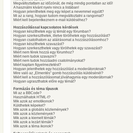
Megváltoztattam az időzónát, de még mindig pontatlan az idő!
A használni kívánt nyelv nincs a listában!
Hogyan jeleníthetek meg egy képet a nevemmel együtt?
Mi az a rang, hogyan tudom megváltoztatni a rangomat?
Miért kell bejelentkeznem e-mail küldéséhez?
Hozzászólással kapcsolatos kérdések
Hogyan készíthetek egy új témát egy fórumban?
Hogyan szerkeszthetek, illetve törölhetek egy hozzászólást?
Hogyan csatolhatom az aláírásomat a hozzászólásomhoz?
Hogyan készíthetek szavazást?
Hogyan szerkeszthetek vagy törölhetek egy szavazást?
Miért nem férek hozzá egy fórumhoz?
Miért nem tudok szavazni?
Miért nem tudok hozzáadni csatolmányokat?
Miért kaptam figyelmeztetést?
Hogyan jelenthetek egy hozzászólást a moderátoroknak?
Mire való az „Elmentés” gomb hozzászólás küldésénél?
Miért kell a hozzászólásomat jóváhagynia egy moderátornak?
Hogyan ugraszthatok előre egy témát?
Formázás és téma típusok
Mi az a BBCode?
Használhatok HTML-t?
Mik azok az emotikonok?
Küldhetek képeket?
Mik azok a globális közlemények?
Mik azok a közlemények?
Mik azok a kiemelt témák?
Mik azok a lezárt témák?
Mik azok a téma ikonok?