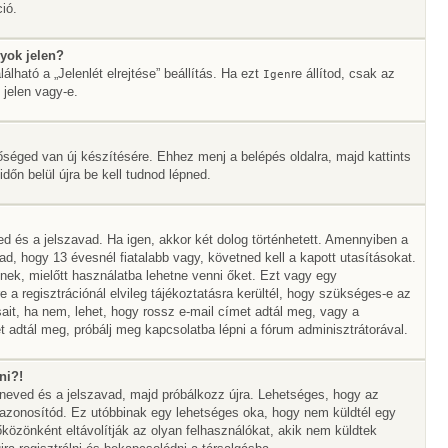
ió.
yok jelen?
álható a „Jelenlét elrejtése” beállítás. Ha ezt
re állítod, csak az
Igen
 jelen vagy-e.
őséged van új készítésére. Ehhez menj a belépés oldalra, majd kattints
időn belül újra be kell tudnod lépned.
ed és a jelszavad. Ha igen, akkor két dolog történhetett. Amennyiben a
 hogy 13 évesnél fiatalabb vagy, követned kell a kapott utasításokat.
nek, mielőtt használatba lehetne venni őket. Ezt vagy egy
 a regisztrációnál elvileg tájékoztatásra kerültél, hogy szükséges-e az
sait, ha nem, lehet, hogy rossz e-mail címet adtál meg, vagy a
 adtál meg, próbálj meg kapcsolatba lépni a fórum adminisztrátorával.
ni?!
álóneved és a jelszavad, majd próbálkozz újra. Lehetséges, hogy az
az azonosítód. Ez utóbbinak egy lehetséges oka, hogy nem küldtél egy
özönként eltávolítják az olyan felhasználókat, akik nem küldtek