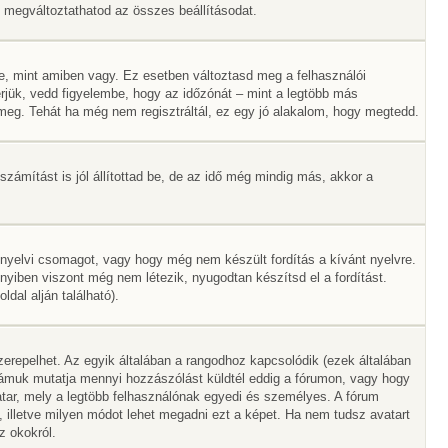
Itt megváltoztathatod az összes beállításodat.
e, mint amiben vagy. Ez esetben változtasd meg a felhasználói
rjük, vedd figyelembe, hogy az időzónát – mint a legtöbb más
ák meg. Tehát ha még nem regisztráltál, ez egy jó alakalom, hogy megtedd.
zámítást is jól állítottad be, de az idő még mindig más, akkor a
 nyelvi csomagot, vagy hogy még nem készült fordítás a kívánt nyelvre.
nyiben viszont még nem létezik, nyugodtan készítsd el a fordítást.
dal alján található).
erepelhet. Az egyik általában a rangodhoz kapcsolódik (ezek általában
ámuk mutatja mennyi hozzászólást küldtél eddig a fórumon, vagy hogy
tar, mely a legtöbb felhasználónak egyedi és személyes. A fórum
, illetve milyen módot lehet megadni ezt a képet. Ha nem tudsz avatart
z okokról.