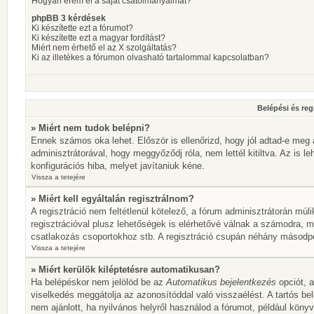
Hogyan érem el a saját csatolmányaimat?
phpBB 3 kérdések
Ki készítette ezt a fórumot?
Ki készítette ezt a magyar fordítást?
Miért nem érhető el az X szolgáltatás?
Ki az illetékes a fórumon olvasható tartalommal kapcsolatban?
Belépési és reg
» Miért nem tudok belépni?
Ennek számos oka lehet. Először is ellenőrizd, hogy jól adtad-e meg 
adminisztrátorával, hogy meggyőződj róla, nem lettél kitiltva. Az is l
konfigurációs hiba, melyet javítaniuk kéne.
Vissza a tetejére
» Miért kell egyáltalán regisztrálnom?
A regisztráció nem feltétlenül kötelező, a fórum adminisztrátorán mú
regisztrációval plusz lehetőségek is elérhetővé válnak a számodra, mi
csatlakozás csoportokhoz stb. A regisztráció csupán néhány másodperc
Vissza a tetejére
» Miért kerülök kiléptetésre automatikusan?
Ha belépéskor nem jelölöd be az
Automatikus bejelentkezés
opciót, a
viselkedés meggátolja az azonosítóddal való visszaélést. A tartós be
nem ajánlott, ha nyilvános helyről használod a fórumot, például köny