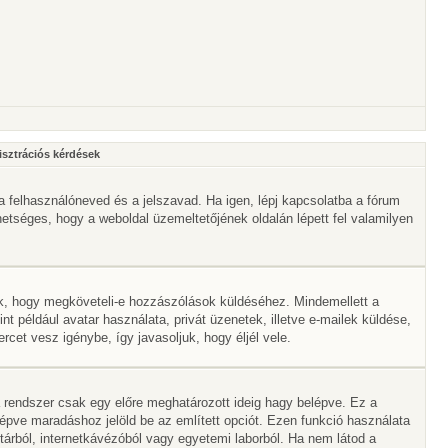
isztrációs kérdések
a felhasználóneved és a jelszavad. Ha igen, lépj kapcsolatba a fórum
ehetséges, hogy a weboldal üzemeltetőjének oldalán lépett fel valamilyen
lik, hogy megköveteli-e hozzászólások küldéséhez. Mindemellett a
nt például avatar használata, privát üzenetek, illetve e-mailek küldése,
et vesz igénybe, így javasoljuk, hogy éljél vele.
 rendszer csak egy előre meghatározott ideig hagy belépve. Ez a
lépve maradáshoz jelöld be az említett opciót. Ezen funkció használata
vtárból, internetkávézóból vagy egyetemi laborból. Ha nem látod a