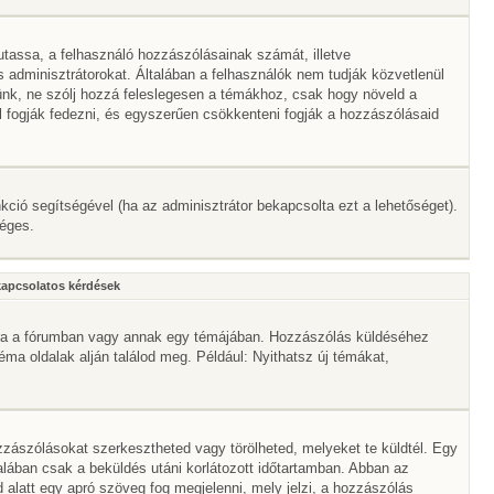
mutassa, a felhasználó hozzászólásainak számát, illetve
adminisztrátorokat. Általában a felhasználók nem tudják közvetlenül
érünk, ne szólj hozzá feleslegesen a témákhoz, csak hogy növeld a
l fogják fedezni, és egyszerűen csökkenteni fogják a hozzászólásaid
nkció segítségével (ha az adminisztrátor bekapcsolta ezt a lehetőséget).
séges.
kapcsolatos kérdések
mbra a fórumban vagy annak egy témájában. Hozzászólás küldéséhez
téma oldalak alján találod meg. Például: Nyithatsz új témákat,
zászólásokat szerkesztheted vagy törölheted, melyeket te küldtél. Egy
alában csak a beküldés utáni korlátozott időtartamban. Abban az
 alatt egy apró szöveg fog megjelenni, mely jelzi, a hozzászólás