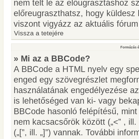
nem telt le az előugrasztáshoz s
előreugraszthatsz, hogy küldesz 
viszont vigyázz az aktuális fórum
Vissza a tetejére
Formázás é
» Mi az a BBCode?
A BBCode a HTML nyelv egy speci
enged egy szövegrészlet megfo
használatának engedélyezése az 
is lehetőséged van ki- vagy beka
BBCode hasonló felépítésű, min
nem kacsacsőrök között („<” , ill
(„[”, ill. „]”) vannak. További in