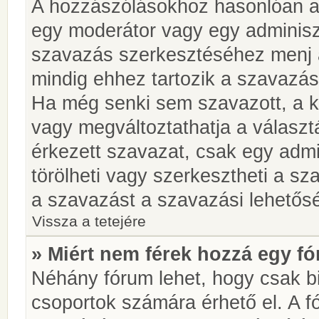
A hozzászólásokhoz hasonlóan a 
egy moderátor vagy egy adminiszt
szavazás szerkesztéséhez menj 
mindig ehhez tartozik a szavazás
Ha még senki sem szavazott, a ké
vagy megváltoztathatja a választ
érkezett szavazat, csak egy admi
törölheti vagy szerkesztheti a sz
a szavazást a szavazási lehetős
Vissza a tetejére
» Miért nem férek hozzá egy 
Néhány fórum lehet, hogy csak bi
csoportok számára érhető el. A 