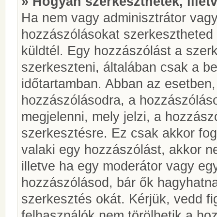
» Hogyan szerkeszthetek, illet
Ha nem vagy adminisztrátor vagy
hozzászólásokat szerkesztheted 
küldtél. Egy hozzászólást a szer
szerkeszteni, általában csak a be
időtartamban. Abban az esetben, 
hozzászólásodra, a hozzászóláso
megjelenni, mely jelzi, a hozzászó
szerkesztésre. Ez csak akkor fog
valaki egy hozzászólást, akkor n
illetve ha egy moderátor vagy egy
hozzászólásod, bár ők hagyhatna
szerkesztés okát. Kérjük, vedd f
felhasználók nem törölhetik a ho