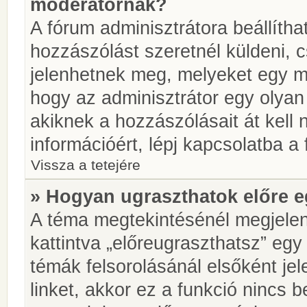
moderátornak?
A fórum adminisztrátora beállíth
hozzászólást szeretnél küldeni, 
jelenhetnek meg, melyeket egy mo
hogy az adminisztrátor egy olyan
akiknek a hozzászólásait át kell
információért, lépj kapcsolatba a
Vissza a tetejére
» Hogyan ugraszthatok előre e
A téma megtekintésénél megjelen
kattintva „előreugraszthatsz” egy
témák felsorolásánál elsőként je
linket, akkor ez a funkció nincs