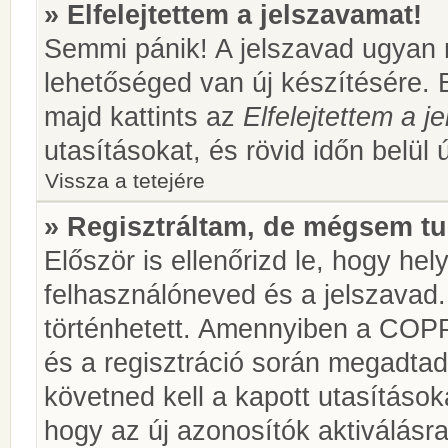
» Elfelejtettem a jelszavamat!
Semmi pánik! A jelszavad ugyan n
lehetőséged van új készítésére. 
majd kattints az
Elfelejtettem a 
utasításokat, és rövid időn belül 
Vissza a tetejére
» Regisztráltam, de mégsem tu
Először is ellenőrizd le, hogy he
felhasználóneved és a jelszavad.
történhetett. Amennyiben a COP
és a regisztráció során megadtad
követned kell a kapott utasításo
hogy az új azonosítók aktiválásra