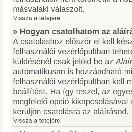
másvalaki válaszolt.
Vissza a tetejére
» Hogyan csatolhatom az aláí
A csatoláshoz először el kell kés
felhasználói vezérlőpultban teh
küldésénél csak jelöld be az
Aláí
automatikusan is hozzáadható m
felhasználói vezérlőpultban kell 
beállítást. Ha így teszel, az egy
megfelelő opció kikapcsolásával
kerüljön csatolásra az aláírásod.
Vissza a tetejére