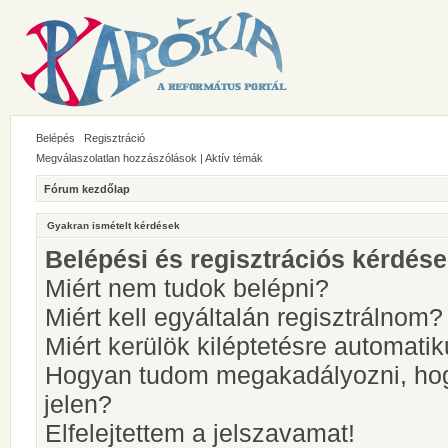
Belépés
Regisztráció
Megválaszolatlan hozzászólások
|
Aktív témák
Fórum kezdőlap
Gyakran ismételt kérdések
Belépési és regisztrációs kérdés
Miért nem tudok belépni?
Miért kell egyáltalán regisztrálnom?
Miért kerülök kiléptetésre automati
Hogyan tudom megakadályozni, hog
jelen?
Elfelejtettem a jelszavamat!