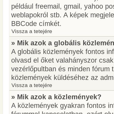
például freemail, gmail, yahoo pos
weblapokról stb. A képek megjel
BBCode címkét.
Vissza a tetejére
» Mik azok a globális közlemé
A globális közlemények fontos in
olvasd el őket valahányszor csak
vezérlőpultban és minden fórum t
közlemények küldéséhez az admin
Vissza a tetejére
» Mik azok a közlemények?
A közlemények gyakran fontos in