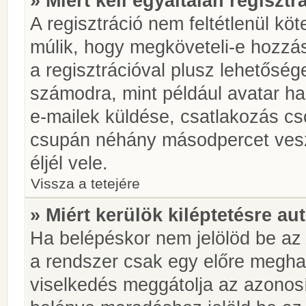
» Miért kell egyáltalán regiszt
A regisztráció nem feltétlenül kö
múlik, hogy megköveteli-e hozzá
a regisztrációval plusz lehetőség
számodra, mint például avatar has
e-mailek küldése, csatlakozás cs
csupán néhány másodpercet vesz 
éljél vele.
Vissza a tetejére
» Miért kerülök kiléptetésre a
Ha belépéskor nem jelölöd be a
a rendszer csak egy előre meghat
viselkedés meggátolja az azonosít