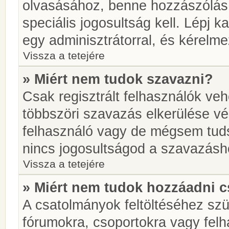
olvasásához, benne hozzászólás 
speciális jogosultság kell. Lépj 
egy adminisztrátorral, és kérelme
Vissza a tetejére
» Miért nem tudok szavazni?
Csak regisztrált felhasználók ve
többszöri szavazás elkerülése vé
felhasználó vagy de mégsem tuds
nincs jogosultságod a szavazásh
Vissza a tetejére
» Miért nem tudok hozzáadni 
A csatolmányok feltöltéséhez sz
fórumokra, csoportokra vagy felh