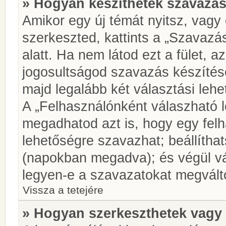
» Hogyan készíthetek szavazás
Amikor egy új témát nyitsz, vagy
szerkeszted, kattints a „Szavazá
alatt. Ha nem látod ezt a fület, az
jogosultságod szavazás készíté
majd legalább két választási lehe
A „Felhasználónként válaszható 
megadhatod azt is, hogy egy felh
lehetőségre szavazhat; beállítha
(napokban megadva); és végül vá
legyen-e a szavazatokat megválto
Vissza a tetejére
» Hogyan szerkeszthetek vagy 