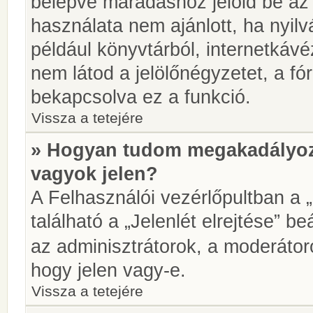
belépve maradáshoz jelöld be az 
használata nem ajánlott, ha nyilv
például könyvtárból, internetkáv
nem látod a jelölőnégyzetet, a f
bekapcsolva ez a funkció.
Vissza a tetejére
» Hogyan tudom megakadályoz
vagyok jelen?
A Felhasználói vezérlőpultban a 
található a „Jelenlét elrejtése” be
az adminisztrátorok, a moderátoro
hogy jelen vagy-e.
Vissza a tetejére