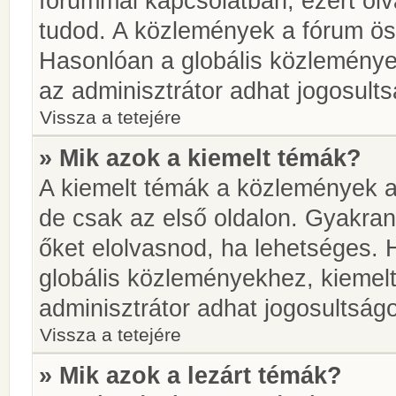
fórummal kapcsolatban, ezért olv
tudod. A közlemények a fórum öss
Hasonlóan a globális közlemény
az adminisztrátor adhat jogosults
Vissza a tetejére
» Mik azok a kiemelt témák?
A kiemelt témák a közlemények a
de csak az első oldalon. Gyakra
őket elolvasnod, ha lehetséges. 
globális közleményekhez, kiemel
adminisztrátor adhat jogosultságo
Vissza a tetejére
» Mik azok a lezárt témák?