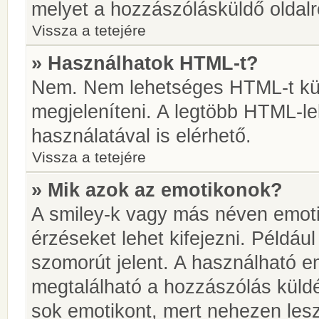
melyet a hozzászólásküldő oldalró
Vissza a tetejére
» Használhatok HTML-t?
Nem. Nem lehetséges HTML-t kül
megjeleníteni. A legtöbb HTML-l
használatával is elérhető.
Vissza a tetejére
» Mik azok az emotikonok?
A smiley-k vagy más néven emoti
érzéseket lehet kifejezni. Például
szomorút jelent. A használható em
megtalálható a hozzászólás küldé
sok emotikont, mert nehezen lesz