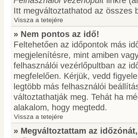
Felhasználói vezérlőpult
linkre (á
Itt megváltoztathatod az összes b
Vissza a tetejére
» Nem pontos az idő!
Feltehetően az időpontok más idő
megjelenítésre, mint amiben vag
felhasználói vezérlőpultban az i
megfelelően. Kérjük, vedd figyel
legtöbb más felhasználói beállítás
változtathatják meg. Tehát ha még
alakalom, hogy megtedd.
Vissza a tetejére
» Megváltoztattam az időzónát