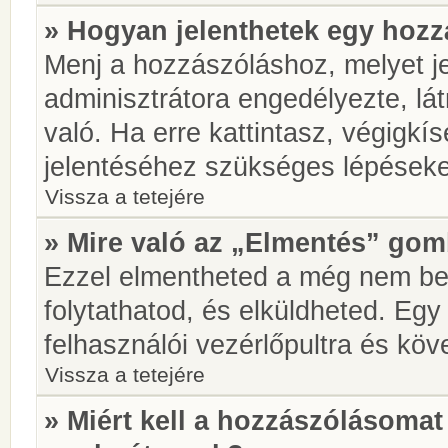
» Hogyan jelenthetek egy hoz
Menj a hozzászóláshoz, melyet je
adminisztrátora engedélyezte, lá
való. Ha erre kattintasz, végigkí
jelentéséhez szükséges lépések
Vissza a tetejére
» Mire való az „Elmentés” go
Ezzel elmentheted a még nem be
folytathatod, és elküldheted. Eg
felhasználói vezérlőpultra és kö
Vissza a tetejére
» Miért kell a hozzászólásoma