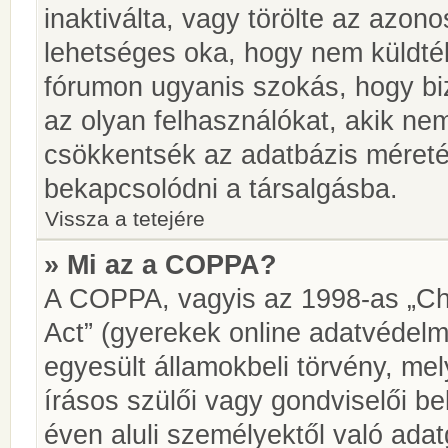
inaktiválta, vagy törölte az azon
lehetséges oka, hogy nem küldté
fórumon ugyanis szokás, hogy biz
az olyan felhasználókat, akik ne
csökkentsék az adatbázis méretét.
bekapcsolódni a társalgásba.
Vissza a tetejére
» Mi az a COPPA?
A COPPA, vagyis az 1998-as „Chi
Act” (gyerekek online adatvédelm
egyesült államokbeli törvény, me
írásos szülői vagy gondviselői 
éven aluli személyektől való ada