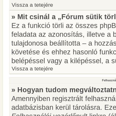
Vissza a tetejére
» Mit csinál a „Fórum sütik tör
Ez a funkció törli az összes phpBB
feladata az azonosítás, illetve a 
tulajdonosa beállította – a hozz
követése és ehhez hasonló funkc
belépéssel vagy a kilépéssel, a sü
Vissza a tetejére
Felhasznál
» Hogyan tudom megváltoztatni
Amennyiben regisztrált felhaszná
adatbázisban kerül tárolásra. Ez