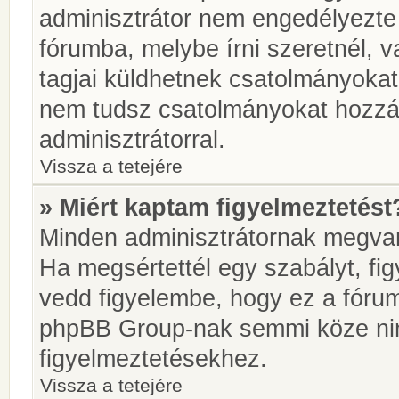
adminisztrátor nem engedélyezt
fórumba, melybe írni szeretnél, 
tagjai küldhetnek csatolmányokat
nem tudsz csatolmányokat hozzáa
adminisztrátorral.
Vissza a tetejére
» Miért kaptam figyelmeztetést
Minden adminisztrátornak megvan 
Ha megsértettél egy szabályt, fi
vedd figyelembe, hogy ez a fóru
phpBB Group-nak semmi köze nin
figyelmeztetésekhez.
Vissza a tetejére