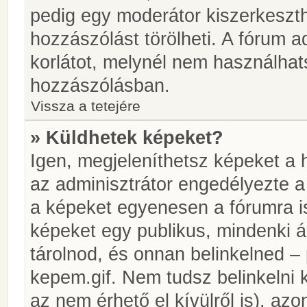
pedig egy moderátor kiszerkeszth
hozzászólást törölheti. A fórum ad
korlátot, melynél nem használhat
hozzászólásban.
Vissza a tetejére
» Küldhetek képeket?
Igen, megjeleníthetsz képeket a
az adminisztrátor engedélyezte 
a képeket egyenesen a fórumra is
képeket egy publikus, mindenki ál
tárolnod, és onnan belinkelned – 
kepem.gif. Nem tudsz belinkelni 
az nem érhető el kívülről is), azo