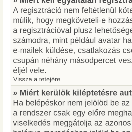
» Miért kell egyáltalán regiszt
A regisztráció nem feltétlenül kö
múlik, hogy megköveteli-e hozzá
a regisztrációval plusz lehetőség
számodra, mint például avatar has
e-mailek küldése, csatlakozás cs
csupán néhány másodpercet vesz 
éljél vele.
Vissza a tetejére
» Miért kerülök kiléptetésre a
Ha belépéskor nem jelölöd be a
a rendszer csak egy előre meghat
viselkedés meggátolja az azonosít