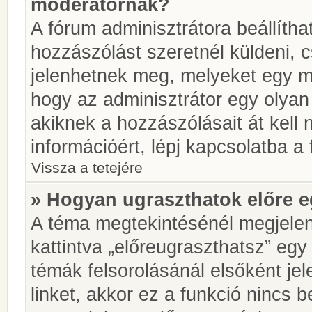
moderátornak?
A fórum adminisztrátora beállíth
hozzászólást szeretnél küldeni, 
jelenhetnek meg, melyeket egy mo
hogy az adminisztrátor egy olyan
akiknek a hozzászólásait át kell
információért, lépj kapcsolatba a
Vissza a tetejére
» Hogyan ugraszthatok előre e
A téma megtekintésénél megjelen
kattintva „előreugraszthatsz” egy
témák felsorolásánál elsőként je
linket, akkor ez a funkció nincs