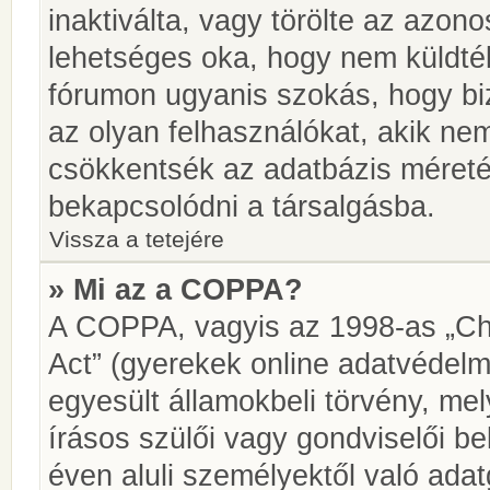
inaktiválta, vagy törölte az azon
lehetséges oka, hogy nem küldté
fórumon ugyanis szokás, hogy biz
az olyan felhasználókat, akik ne
csökkentsék az adatbázis méretét.
bekapcsolódni a társalgásba.
Vissza a tetejére
» Mi az a COPPA?
A COPPA, vagyis az 1998-as „Chi
Act” (gyerekek online adatvédelm
egyesült államokbeli törvény, me
írásos szülői vagy gondviselői 
éven aluli személyektől való ada