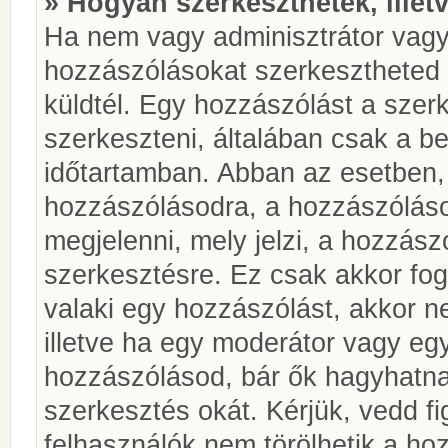
» Hogyan szerkeszthetek, illet
Ha nem vagy adminisztrátor vagy
hozzászólásokat szerkesztheted 
küldtél. Egy hozzászólást a szer
szerkeszteni, általában csak a be
időtartamban. Abban az esetben, 
hozzászólásodra, a hozzászóláso
megjelenni, mely jelzi, a hozzászó
szerkesztésre. Ez csak akkor fog
valaki egy hozzászólást, akkor n
illetve ha egy moderátor vagy egy
hozzászólásod, bár ők hagyhatna
szerkesztés okát. Kérjük, vedd f
felhasználók nem törölhetik a ho