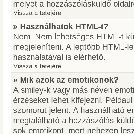
melyet a hozzászólásküldő oldalró
Vissza a tetejére
» Használhatok HTML-t?
Nem. Nem lehetséges HTML-t kül
megjeleníteni. A legtöbb HTML-l
használatával is elérhető.
Vissza a tetejére
» Mik azok az emotikonok?
A smiley-k vagy más néven emoti
érzéseket lehet kifejezni. Például
szomorút jelent. A használható em
megtalálható a hozzászólás küldé
sok emotikont, mert nehezen lesz