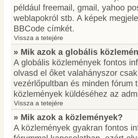
például freemail, gmail, yahoo pos
weblapokról stb. A képek megjel
BBCode címkét.
Vissza a tetejére
» Mik azok a globális közlemé
A globális közlemények fontos in
olvasd el őket valahányszor csak
vezérlőpultban és minden fórum t
közlemények küldéséhez az admin
Vissza a tetejére
» Mik azok a közlemények?
A közlemények gyakran fontos in