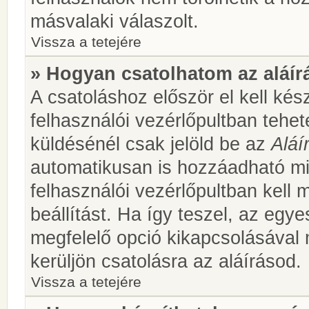
másvalaki válaszolt.
Vissza a tetejére
» Hogyan csatolhatom az aláí
A csatoláshoz először el kell kés
felhasználói vezérlőpultban teh
küldésénél csak jelöld be az
Aláí
automatikusan is hozzáadható m
felhasználói vezérlőpultban kell 
beállítást. Ha így teszel, az egy
megfelelő opció kikapcsolásával
kerüljön csatolásra az aláírásod.
Vissza a tetejére