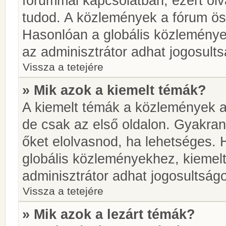
fórummal kapcsolatban, ezért olv
tudod. A közlemények a fórum öss
Hasonlóan a globális közlemény
az adminisztrátor adhat jogosults
Vissza a tetejére
» Mik azok a kiemelt témák?
A kiemelt témák a közlemények a
de csak az első oldalon. Gyakra
őket elolvasnod, ha lehetséges. 
globális közleményekhez, kiemel
adminisztrátor adhat jogosultságo
Vissza a tetejére
» Mik azok a lezárt témák?