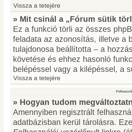
Vissza a tetejére
» Mit csinál a „Fórum sütik tör
Ez a funkció törli az összes phpBB
feladata az azonosítás, illetve a 
tulajdonosa beállította – a hozz
követése és ehhez hasonló funkc
belépéssel vagy a kilépéssel, a sü
Vissza a tetejére
Felhasznál
» Hogyan tudom megváltoztatni
Amennyiben regisztrált felhaszná
adatbázisban kerül tárolásra. Ez