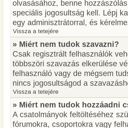
olvasásához, benne hozzászólás 
speciális jogosultság kell. Lépj 
egy adminisztrátorral, és kérelme
Vissza a tetejére
» Miért nem tudok szavazni?
Csak regisztrált felhasználók ve
többszöri szavazás elkerülése vé
felhasználó vagy de mégsem tuds
nincs jogosultságod a szavazásh
Vissza a tetejére
» Miért nem tudok hozzáadni 
A csatolmányok feltöltéséhez sz
fórumokra, csoportokra vagy felh