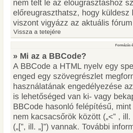
nem telt le az előugrasztáshoz s
előreugraszthatsz, hogy küldesz 
viszont vigyázz az aktuális fórum
Vissza a tetejére
Formázás é
» Mi az a BBCode?
A BBCode a HTML nyelv egy speci
enged egy szövegrészlet megfo
használatának engedélyezése az 
is lehetőséged van ki- vagy beka
BBCode hasonló felépítésű, min
nem kacsacsőrök között („<” , ill
(„[”, ill. „]”) vannak. További in