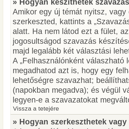
» Hogyan készíthetek szavazás
Amikor egy új témát nyitsz, vagy
szerkeszted, kattints a „Szavazá
alatt. Ha nem látod ezt a fület, az
jogosultságod szavazás készíté
majd legalább két választási lehe
A „Felhasználónként válaszható 
megadhatod azt is, hogy egy felh
lehetőségre szavazhat; beállítha
(napokban megadva); és végül vá
legyen-e a szavazatokat megválto
Vissza a tetejére
» Hogyan szerkeszthetek vagy 