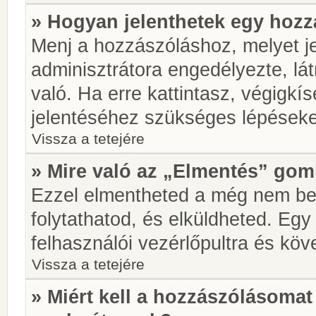
» Hogyan jelenthetek egy hoz
Menj a hozzászóláshoz, melyet je
adminisztrátora engedélyezte, lá
való. Ha erre kattintasz, végigkí
jelentéséhez szükséges lépések
Vissza a tetejére
» Mire való az „Elmentés” go
Ezzel elmentheted a még nem be
folytathatod, és elküldheted. Eg
felhasználói vezérlőpultra és kö
Vissza a tetejére
» Miért kell a hozzászólásoma