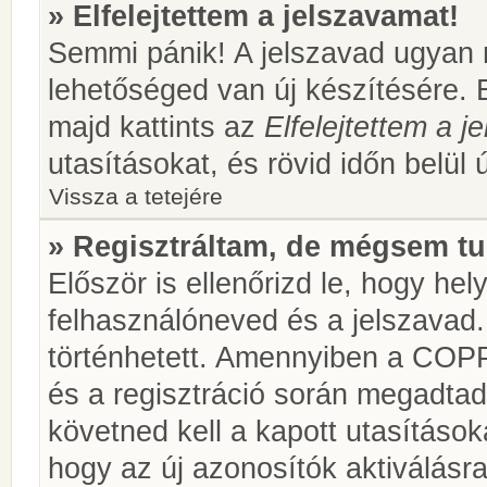
» Elfelejtettem a jelszavamat!
Semmi pánik! A jelszavad ugyan n
lehetőséged van új készítésére. 
majd kattints az
Elfelejtettem a 
utasításokat, és rövid időn belül 
Vissza a tetejére
» Regisztráltam, de mégsem tu
Először is ellenőrizd le, hogy he
felhasználóneved és a jelszavad.
történhetett. Amennyiben a COP
és a regisztráció során megadtad
követned kell a kapott utasításo
hogy az új azonosítók aktiválásra