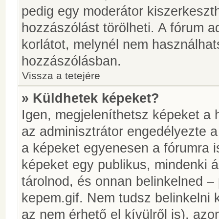
pedig egy moderátor kiszerkeszth
hozzászólást törölheti. A fórum ad
korlátot, melynél nem használhat
hozzászólásban.
Vissza a tetejére
» Küldhetek képeket?
Igen, megjeleníthetsz képeket a
az adminisztrátor engedélyezte 
a képeket egyenesen a fórumra is
képeket egy publikus, mindenki ál
tárolnod, és onnan belinkelned – 
kepem.gif. Nem tudsz belinkelni 
az nem érhető el kívülről is), azo