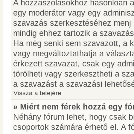
A hozzászólásokhoz hasonlóan a 
egy moderátor vagy egy adminiszt
szavazás szerkesztéséhez menj 
mindig ehhez tartozik a szavazás
Ha még senki sem szavazott, a ké
vagy megváltoztathatja a választ
érkezett szavazat, csak egy admi
törölheti vagy szerkesztheti a sz
a szavazást a szavazási lehetős
Vissza a tetejére
» Miért nem férek hozzá egy 
Néhány fórum lehet, hogy csak bi
csoportok számára érhető el. A 