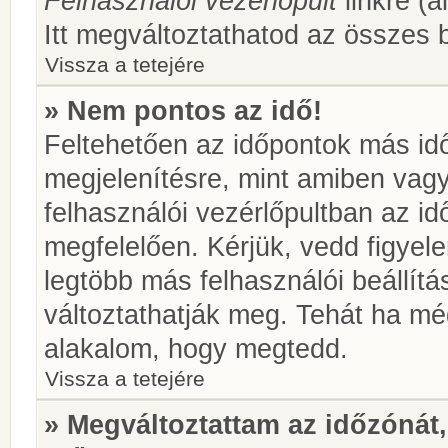
Felhasználói vezérlőpult
linkre (á
Itt megváltoztathatod az összes b
Vissza a tetejére
» Nem pontos az idő!
Feltehetően az időpontok más idő
megjelenítésre, mint amiben vag
felhasználói vezérlőpultban az i
megfelelően. Kérjük, vedd figyel
legtöbb más felhasználói beállítás
változtathatják meg. Tehát ha még
alakalom, hogy megtedd.
Vissza a tetejére
» Megváltoztattam az időzónát