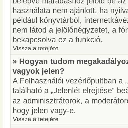
belépve maradáshoz jelöld be az 
használata nem ajánlott, ha nyilv
például könyvtárból, internetkáv
nem látod a jelölőnégyzetet, a f
bekapcsolva ez a funkció.
Vissza a tetejére
» Hogyan tudom megakadályoz
vagyok jelen?
A Felhasználói vezérlőpultban a 
található a „Jelenlét elrejtése” be
az adminisztrátorok, a moderátoro
hogy jelen vagy-e.
Vissza a tetejére