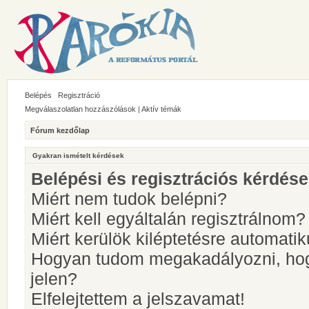
Belépés
Regisztráció
Megválaszolatlan hozzászólások
|
Aktív témák
Fórum kezdőlap
Gyakran ismételt kérdések
Belépési és regisztrációs kérdés
Miért nem tudok belépni?
Miért kell egyáltalán regisztrálnom?
Miért kerülök kiléptetésre automati
Hogyan tudom megakadályozni, hog
jelen?
Elfelejtettem a jelszavamat!