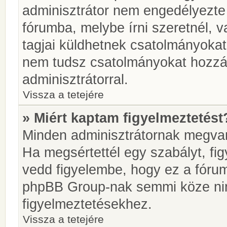
adminisztrátor nem engedélyezt
fórumba, melybe írni szeretnél, 
tagjai küldhetnek csatolmányokat
nem tudsz csatolmányokat hozzáa
adminisztrátorral.
Vissza a tetejére
» Miért kaptam figyelmeztetést
Minden adminisztrátornak megvan 
Ha megsértettél egy szabályt, fi
vedd figyelembe, hogy ez a fóru
phpBB Group-nak semmi köze nin
figyelmeztetésekhez.
Vissza a tetejére