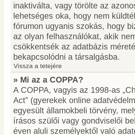
inaktiválta, vagy törölte az azon
lehetséges oka, hogy nem küldté
fórumon ugyanis szokás, hogy biz
az olyan felhasználókat, akik ne
csökkentsék az adatbázis méretét.
bekapcsolódni a társalgásba.
Vissza a tetejére
» Mi az a COPPA?
A COPPA, vagyis az 1998-as „Chi
Act” (gyerekek online adatvédelm
egyesült államokbeli törvény, me
írásos szülői vagy gondviselői 
éven aluli személyektől való ada