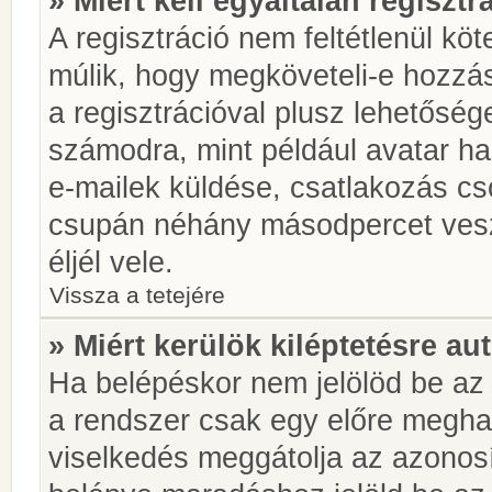
» Miért kell egyáltalán regiszt
A regisztráció nem feltétlenül kö
múlik, hogy megköveteli-e hozzá
a regisztrációval plusz lehetőség
számodra, mint például avatar has
e-mailek küldése, csatlakozás cs
csupán néhány másodpercet vesz 
éljél vele.
Vissza a tetejére
» Miért kerülök kiléptetésre a
Ha belépéskor nem jelölöd be a
a rendszer csak egy előre meghat
viselkedés meggátolja az azonosít