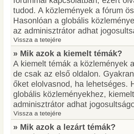
fórummal kapcsolatban, ezért olv
tudod. A közlemények a fórum öss
Hasonlóan a globális közlemény
az adminisztrátor adhat jogosults
Vissza a tetejére
» Mik azok a kiemelt témák?
A kiemelt témák a közlemények a
de csak az első oldalon. Gyakra
őket elolvasnod, ha lehetséges. 
globális közleményekhez, kiemel
adminisztrátor adhat jogosultságo
Vissza a tetejére
» Mik azok a lezárt témák?