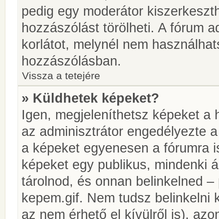
pedig egy moderátor kiszerkeszth
hozzászólást törölheti. A fórum ad
korlátot, melynél nem használhat
hozzászólásban.
Vissza a tetejére
» Küldhetek képeket?
Igen, megjeleníthetsz képeket a
az adminisztrátor engedélyezte 
a képeket egyenesen a fórumra is
képeket egy publikus, mindenki ál
tárolnod, és onnan belinkelned – 
kepem.gif. Nem tudsz belinkelni 
az nem érhető el kívülről is), azo