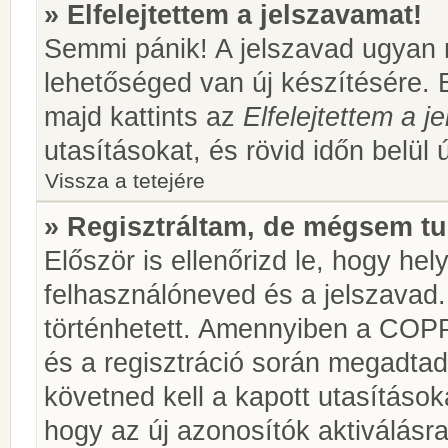
» Elfelejtettem a jelszavamat!
Semmi pánik! A jelszavad ugyan n
lehetőséged van új készítésére. 
majd kattints az
Elfelejtettem a 
utasításokat, és rövid időn belül 
Vissza a tetejére
» Regisztráltam, de mégsem tu
Először is ellenőrizd le, hogy he
felhasználóneved és a jelszavad.
történhetett. Amennyiben a COP
és a regisztráció során megadtad
követned kell a kapott utasításo
hogy az új azonosítók aktiválásra