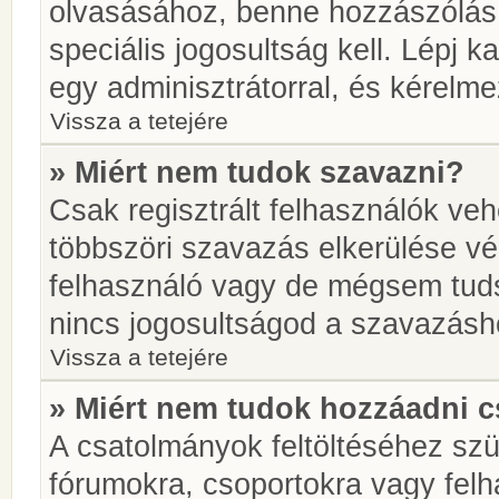
olvasásához, benne hozzászólás 
speciális jogosultság kell. Lépj 
egy adminisztrátorral, és kérelme
Vissza a tetejére
» Miért nem tudok szavazni?
Csak regisztrált felhasználók ve
többszöri szavazás elkerülése vé
felhasználó vagy de mégsem tuds
nincs jogosultságod a szavazásh
Vissza a tetejére
» Miért nem tudok hozzáadni 
A csatolmányok feltöltéséhez sz
fórumokra, csoportokra vagy felh