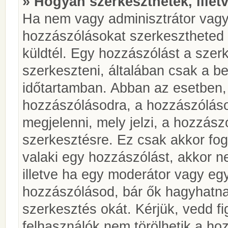
» Hogyan szerkeszthetek, illet
Ha nem vagy adminisztrátor vagy
hozzászólásokat szerkesztheted 
küldtél. Egy hozzászólást a szer
szerkeszteni, általában csak a be
időtartamban. Abban az esetben, 
hozzászólásodra, a hozzászóláso
megjelenni, mely jelzi, a hozzászó
szerkesztésre. Ez csak akkor fog
valaki egy hozzászólást, akkor n
illetve ha egy moderátor vagy egy
hozzászólásod, bár ők hagyhatna
szerkesztés okát. Kérjük, vedd f
felhasználók nem törölhetik a ho