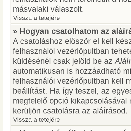
másvalaki válaszolt.
Vissza a tetejére
» Hogyan csatolhatom az aláí
A csatoláshoz először el kell kés
felhasználói vezérlőpultban teh
küldésénél csak jelöld be az
Aláí
automatikusan is hozzáadható m
felhasználói vezérlőpultban kell 
beállítást. Ha így teszel, az egy
megfelelő opció kikapcsolásával
kerüljön csatolásra az aláírásod.
Vissza a tetejére