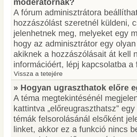
moderátornak?
A fórum adminisztrátora beállíth
hozzászólást szeretnél küldeni, 
jelenhetnek meg, melyeket egy mo
hogy az adminisztrátor egy olyan
akiknek a hozzászólásait át kell
információért, lépj kapcsolatba a
Vissza a tetejére
» Hogyan ugraszthatok előre e
A téma megtekintésénél megjelen
kattintva „előreugraszthatsz” egy
témák felsorolásánál elsőként je
linket, akkor ez a funkció nincs