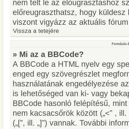
nem telt le az előugrasztáshoz s
előreugraszthatsz, hogy küldesz 
viszont vigyázz az aktuális fórum
Vissza a tetejére
Formázás é
» Mi az a BBCode?
A BBCode a HTML nyelv egy speci
enged egy szövegrészlet megfo
használatának engedélyezése az 
is lehetőséged van ki- vagy beka
BBCode hasonló felépítésű, min
nem kacsacsőrök között („<” , ill
(„[”, ill. „]”) vannak. További in