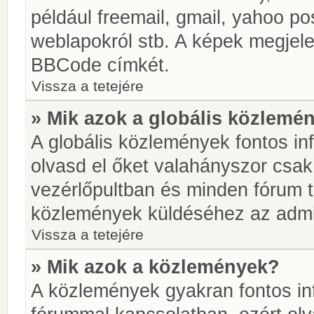
például freemail, gmail, yahoo pos
weblapokról stb. A képek megjel
BBCode címkét.
Vissza a tetejére
» Mik azok a globális közlemé
A globális közlemények fontos in
olvasd el őket valahányszor csak
vezérlőpultban és minden fórum t
közlemények küldéséhez az admin
Vissza a tetejére
» Mik azok a közlemények?
A közlemények gyakran fontos in