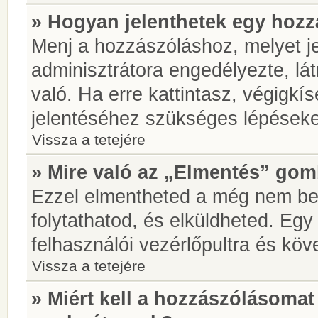
» Hogyan jelenthetek egy hoz
Menj a hozzászóláshoz, melyet je
adminisztrátora engedélyezte, lá
való. Ha erre kattintasz, végigkí
jelentéséhez szükséges lépések
Vissza a tetejére
» Mire való az „Elmentés” go
Ezzel elmentheted a még nem be
folytathatod, és elküldheted. Eg
felhasználói vezérlőpultra és kö
Vissza a tetejére
» Miért kell a hozzászólásoma