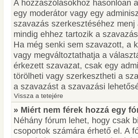
A hozzászólásokhoz hasonlóan a 
egy moderátor vagy egy adminiszt
szavazás szerkesztéséhez menj 
mindig ehhez tartozik a szavazás
Ha még senki sem szavazott, a ké
vagy megváltoztathatja a választ
érkezett szavazat, csak egy admi
törölheti vagy szerkesztheti a sz
a szavazást a szavazási lehetős
Vissza a tetejére
» Miért nem férek hozzá egy 
Néhány fórum lehet, hogy csak bi
csoportok számára érhető el. A 