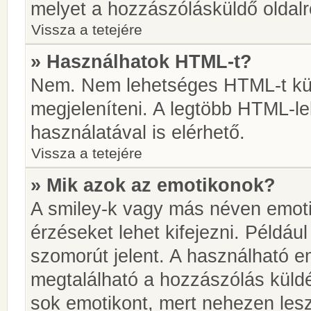
melyet a hozzászólásküldő oldalró
Vissza a tetejére
» Használhatok HTML-t?
Nem. Nem lehetséges HTML-t kül
megjeleníteni. A legtöbb HTML-l
használatával is elérhető.
Vissza a tetejére
» Mik azok az emotikonok?
A smiley-k vagy más néven emoti
érzéseket lehet kifejezni. Például
szomorút jelent. A használható em
megtalálható a hozzászólás küldé
sok emotikont, mert nehezen lesz