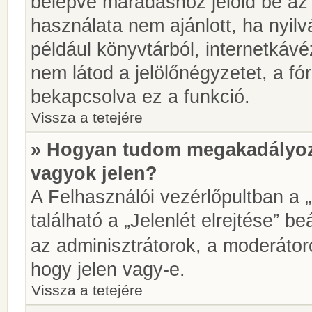
belépve maradáshoz jelöld be az 
használata nem ajánlott, ha nyilv
például könyvtárból, internetkáv
nem látod a jelölőnégyzetet, a f
bekapcsolva ez a funkció.
Vissza a tetejére
» Hogyan tudom megakadályoz
vagyok jelen?
A Felhasználói vezérlőpultban a 
található a „Jelenlét elrejtése” be
az adminisztrátorok, a moderátoro
hogy jelen vagy-e.
Vissza a tetejére