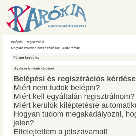
Belépés
Regisztráció
Megválaszolatlan hozzászólások
|
Aktív témák
Fórum kezdőlap
Gyakran ismételt kérdések
Belépési és regisztrációs kérdés
Miért nem tudok belépni?
Miért kell egyáltalán regisztrálnom?
Miért kerülök kiléptetésre automati
Hogyan tudom megakadályozni, hog
jelen?
Elfelejtettem a jelszavamat!