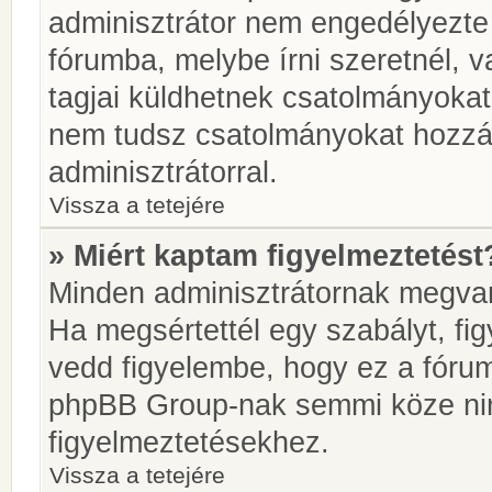
adminisztrátor nem engedélyezt
fórumba, melybe írni szeretnél, 
tagjai küldhetnek csatolmányokat
nem tudsz csatolmányokat hozzáa
adminisztrátorral.
Vissza a tetejére
» Miért kaptam figyelmeztetést
Minden adminisztrátornak megvan 
Ha megsértettél egy szabályt, fi
vedd figyelembe, hogy ez a fóru
phpBB Group-nak semmi köze nin
figyelmeztetésekhez.
Vissza a tetejére