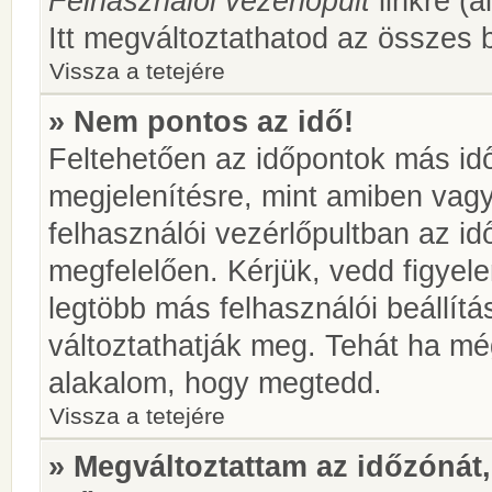
Felhasználói vezérlőpult
linkre (á
Itt megváltoztathatod az összes b
Vissza a tetejére
» Nem pontos az idő!
Feltehetően az időpontok más idő
megjelenítésre, mint amiben vag
felhasználói vezérlőpultban az i
megfelelően. Kérjük, vedd figyel
legtöbb más felhasználói beállítás
változtathatják meg. Tehát ha még
alakalom, hogy megtedd.
Vissza a tetejére
» Megváltoztattam az időzónát