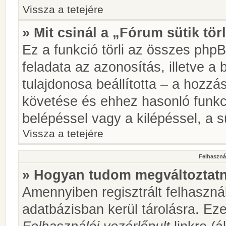
Vissza a tetejére
» Mit csinál a „Fórum sütik tör
Ez a funkció törli az összes phpBB
feladata az azonosítás, illetve a 
tulajdonosa beállította – a hozz
követése és ehhez hasonló funkc
belépéssel vagy a kilépéssel, a sü
Vissza a tetejére
Felhasznál
» Hogyan tudom megváltoztatni
Amennyiben regisztrált felhaszná
adatbázisban kerül tárolásra. Ez