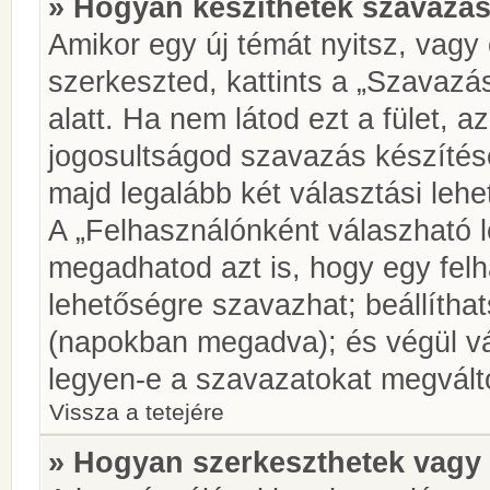
» Hogyan készíthetek szavazás
Amikor egy új témát nyitsz, vagy
szerkeszted, kattints a „Szavazá
alatt. Ha nem látod ezt a fület, az
jogosultságod szavazás készíté
majd legalább két választási lehe
A „Felhasználónként válaszható 
megadhatod azt is, hogy egy felh
lehetőségre szavazhat; beállítha
(napokban megadva); és végül vá
legyen-e a szavazatokat megválto
Vissza a tetejére
» Hogyan szerkeszthetek vagy 