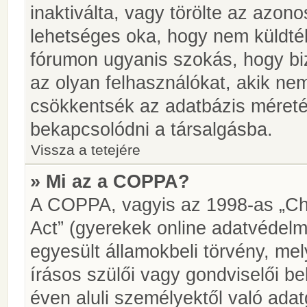
inaktiválta, vagy törölte az azon
lehetséges oka, hogy nem küldté
fórumon ugyanis szokás, hogy biz
az olyan felhasználókat, akik ne
csökkentsék az adatbázis méretét.
bekapcsolódni a társalgásba.
Vissza a tetejére
» Mi az a COPPA?
A COPPA, vagyis az 1998-as „Chi
Act” (gyerekek online adatvédelm
egyesült államokbeli törvény, me
írásos szülői vagy gondviselői 
éven aluli személyektől való ada