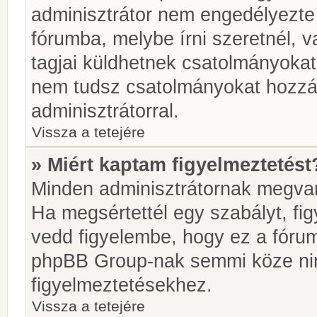
adminisztrátor nem engedélyezt
fórumba, melybe írni szeretnél, 
tagjai küldhetnek csatolmányokat
nem tudsz csatolmányokat hozzáa
adminisztrátorral.
Vissza a tetejére
» Miért kaptam figyelmeztetést
Minden adminisztrátornak megvan 
Ha megsértettél egy szabályt, fi
vedd figyelembe, hogy ez a fóru
phpBB Group-nak semmi köze nin
figyelmeztetésekhez.
Vissza a tetejére