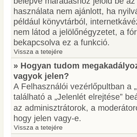
belépve maradáshoz jelöld be az 
használata nem ajánlott, ha nyilv
például könyvtárból, internetkáv
nem látod a jelölőnégyzetet, a f
bekapcsolva ez a funkció.
Vissza a tetejére
» Hogyan tudom megakadályoz
vagyok jelen?
A Felhasználói vezérlőpultban a 
található a „Jelenlét elrejtése” be
az adminisztrátorok, a moderátoro
hogy jelen vagy-e.
Vissza a tetejére