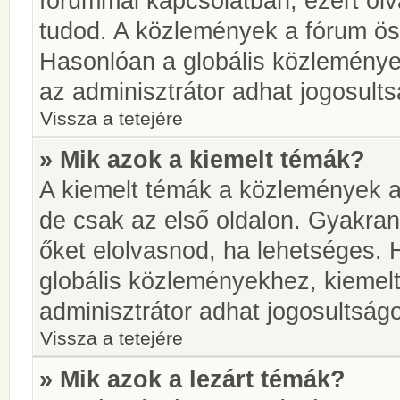
fórummal kapcsolatban, ezért olv
tudod. A közlemények a fórum öss
Hasonlóan a globális közlemény
az adminisztrátor adhat jogosults
Vissza a tetejére
» Mik azok a kiemelt témák?
A kiemelt témák a közlemények a
de csak az első oldalon. Gyakra
őket elolvasnod, ha lehetséges. 
globális közleményekhez, kiemel
adminisztrátor adhat jogosultságo
Vissza a tetejére
» Mik azok a lezárt témák?