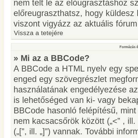
nem telt le az előugrasztáshoz s
előreugraszthatsz, hogy küldesz 
viszont vigyázz az aktuális fórum
Vissza a tetejére
Formázás é
» Mi az a BBCode?
A BBCode a HTML nyelv egy speci
enged egy szövegrészlet megfo
használatának engedélyezése az 
is lehetőséged van ki- vagy beka
BBCode hasonló felépítésű, min
nem kacsacsőrök között („<” , ill
(„[”, ill. „]”) vannak. További in