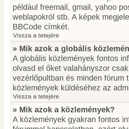
például freemail, gmail, yahoo pos
weblapokról stb. A képek megjel
BBCode címkét.
Vissza a tetejére
» Mik azok a globális közlemé
A globális közlemények fontos in
olvasd el őket valahányszor csak
vezérlőpultban és minden fórum t
közlemények küldéséhez az admin
Vissza a tetejére
» Mik azok a közlemények?
A közlemények gyakran fontos in