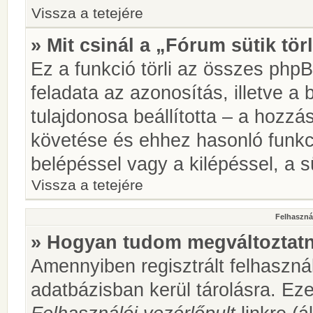
Vissza a tetejére
» Mit csinál a „Fórum sütik tör
Ez a funkció törli az összes phpBB
feladata az azonosítás, illetve a 
tulajdonosa beállította – a hozz
követése és ehhez hasonló funkc
belépéssel vagy a kilépéssel, a sü
Vissza a tetejére
Felhasznál
» Hogyan tudom megváltoztatni
Amennyiben regisztrált felhaszná
adatbázisban kerül tárolásra. Ez