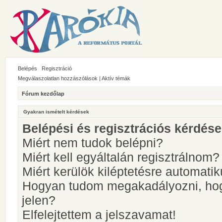
Belépés
Regisztráció
Megválaszolatlan hozzászólások
|
Aktív témák
Fórum kezdőlap
Gyakran ismételt kérdések
Belépési és regisztrációs kérdés
Miért nem tudok belépni?
Miért kell egyáltalán regisztrálnom?
Miért kerülök kiléptetésre automati
Hogyan tudom megakadályozni, hog
jelen?
Elfelejtettem a jelszavamat!