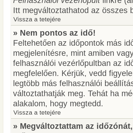
Felhasználói vezérlőpult
linkre (á
Itt megváltoztathatod az összes b
Vissza a tetejére
» Nem pontos az idő!
Feltehetően az időpontok más idő
megjelenítésre, mint amiben vag
felhasználói vezérlőpultban az i
megfelelően. Kérjük, vedd figyel
legtöbb más felhasználói beállítás
változtathatják meg. Tehát ha még
alakalom, hogy megtedd.
Vissza a tetejére
» Megváltoztattam az időzónát