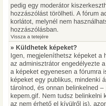
pedig egy moderátor kiszerkeszth
hozzászólást törölheti. A fórum ad
korlátot, melynél nem használhat
hozzászólásban.
Vissza a tetejére
» Küldhetek képeket?
Igen, megjeleníthetsz képeket a
az adminisztrátor engedélyezte 
a képeket egyenesen a fórumra is
képeket egy publikus, mindenki ál
tárolnod, és onnan belinkelned – 
kepem.gif. Nem tudsz belinkelni 
az nem érhető el kívülről is), azo