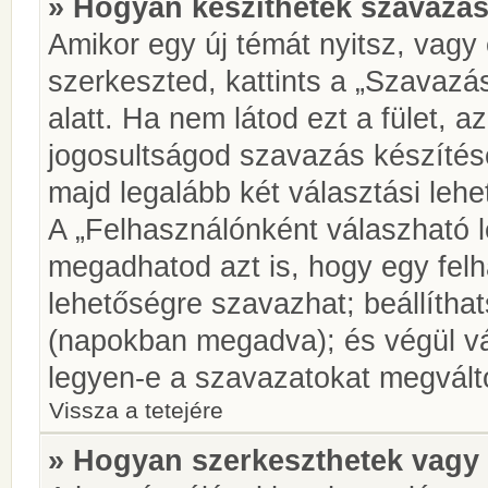
» Hogyan készíthetek szavazás
Amikor egy új témát nyitsz, vagy
szerkeszted, kattints a „Szavazá
alatt. Ha nem látod ezt a fület, az
jogosultságod szavazás készíté
majd legalább két választási lehe
A „Felhasználónként válaszható 
megadhatod azt is, hogy egy felh
lehetőségre szavazhat; beállítha
(napokban megadva); és végül vá
legyen-e a szavazatokat megválto
Vissza a tetejére
» Hogyan szerkeszthetek vagy 