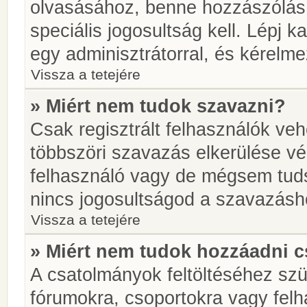
olvasásához, benne hozzászólás 
speciális jogosultság kell. Lépj 
egy adminisztrátorral, és kérelme
Vissza a tetejére
» Miért nem tudok szavazni?
Csak regisztrált felhasználók ve
többszöri szavazás elkerülése vé
felhasználó vagy de mégsem tuds
nincs jogosultságod a szavazásh
Vissza a tetejére
» Miért nem tudok hozzáadni 
A csatolmányok feltöltéséhez sz
fórumokra, csoportokra vagy felh