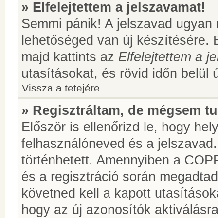
» Elfelejtettem a jelszavamat!
Semmi pánik! A jelszavad ugyan n
lehetőséged van új készítésére. 
majd kattints az
Elfelejtettem a 
utasításokat, és rövid időn belül 
Vissza a tetejére
» Regisztráltam, de mégsem tu
Először is ellenőrizd le, hogy he
felhasználóneved és a jelszavad.
történhetett. Amennyiben a COP
és a regisztráció során megadtad
követned kell a kapott utasításo
hogy az új azonosítók aktiválásra