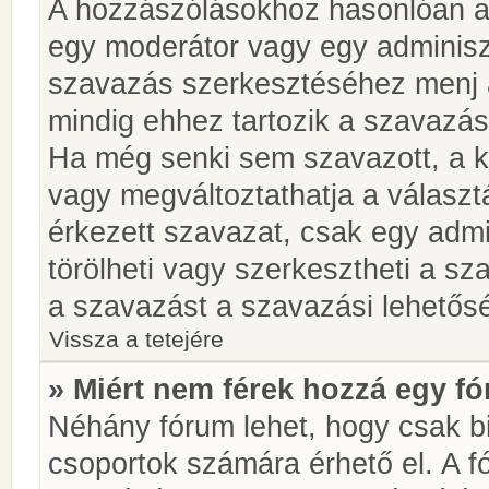
A hozzászólásokhoz hasonlóan a 
egy moderátor vagy egy adminiszt
szavazás szerkesztéséhez menj 
mindig ehhez tartozik a szavazás
Ha még senki sem szavazott, a ké
vagy megváltoztathatja a választ
érkezett szavazat, csak egy admi
törölheti vagy szerkesztheti a sz
a szavazást a szavazási lehetős
Vissza a tetejére
» Miért nem férek hozzá egy 
Néhány fórum lehet, hogy csak bi
csoportok számára érhető el. A 