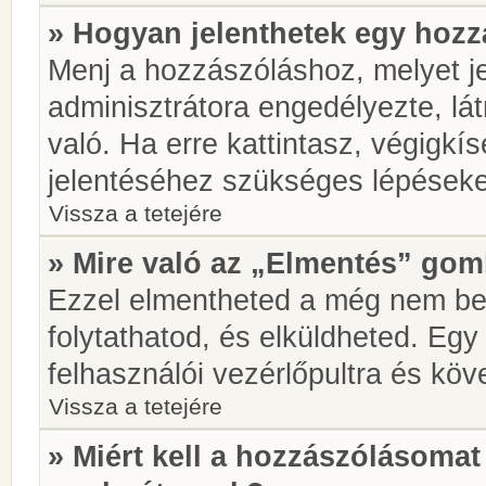
» Hogyan jelenthetek egy hoz
Menj a hozzászóláshoz, melyet je
adminisztrátora engedélyezte, lá
való. Ha erre kattintasz, végigkí
jelentéséhez szükséges lépések
Vissza a tetejére
» Mire való az „Elmentés” go
Ezzel elmentheted a még nem be
folytathatod, és elküldheted. Eg
felhasználói vezérlőpultra és kö
Vissza a tetejére
» Miért kell a hozzászólásoma