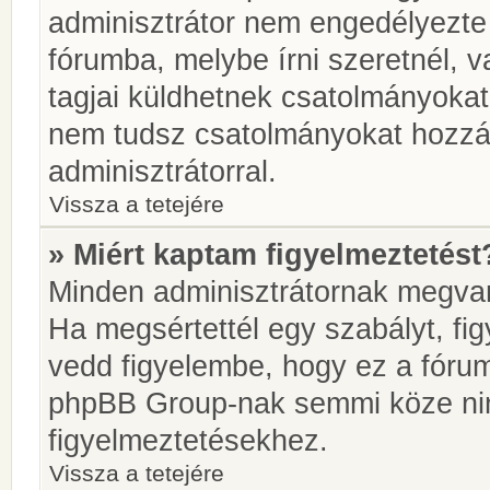
adminisztrátor nem engedélyezt
fórumba, melybe írni szeretnél, 
tagjai küldhetnek csatolmányokat
nem tudsz csatolmányokat hozzáa
adminisztrátorral.
Vissza a tetejére
» Miért kaptam figyelmeztetést
Minden adminisztrátornak megvan 
Ha megsértettél egy szabályt, fi
vedd figyelembe, hogy ez a fóru
phpBB Group-nak semmi köze nin
figyelmeztetésekhez.
Vissza a tetejére