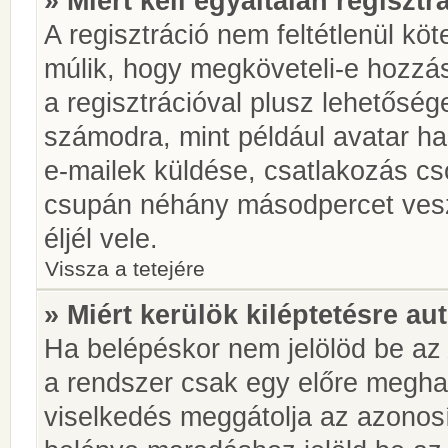
» Miért kell egyáltalán regiszt
A regisztráció nem feltétlenül kö
múlik, hogy megköveteli-e hozzá
a regisztrációval plusz lehetőség
számodra, mint például avatar has
e-mailek küldése, csatlakozás cs
csupán néhány másodpercet vesz 
éljél vele.
Vissza a tetejére
» Miért kerülök kiléptetésre a
Ha belépéskor nem jelölöd be a
a rendszer csak egy előre meghat
viselkedés meggátolja az azonosít