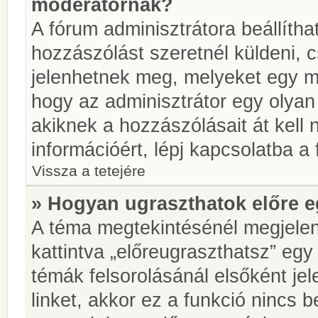
moderátornak?
A fórum adminisztrátora beállíth
hozzászólást szeretnél küldeni, 
jelenhetnek meg, melyeket egy mo
hogy az adminisztrátor egy olyan
akiknek a hozzászólásait át kell
információért, lépj kapcsolatba a
Vissza a tetejére
» Hogyan ugraszthatok előre e
A téma megtekintésénél megjelen
kattintva „előreugraszthatsz” egy
témák felsorolásánál elsőként je
linket, akkor ez a funkció nincs