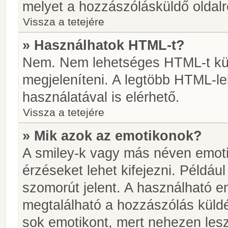
melyet a hozzászólásküldő oldalró
Vissza a tetejére
» Használhatok HTML-t?
Nem. Nem lehetséges HTML-t kül
megjeleníteni. A legtöbb HTML-l
használatával is elérhető.
Vissza a tetejére
» Mik azok az emotikonok?
A smiley-k vagy más néven emoti
érzéseket lehet kifejezni. Például
szomorút jelent. A használható em
megtalálható a hozzászólás küldé
sok emotikont, mert nehezen lesz