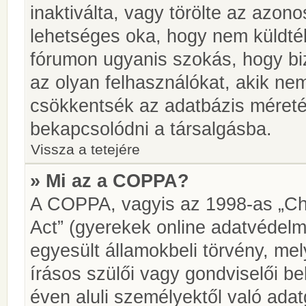
inaktiválta, vagy törölte az azon
lehetséges oka, hogy nem küldté
fórumon ugyanis szokás, hogy biz
az olyan felhasználókat, akik ne
csökkentsék az adatbázis méretét.
bekapcsolódni a társalgásba.
Vissza a tetejére
» Mi az a COPPA?
A COPPA, vagyis az 1998-as „Chi
Act” (gyerekek online adatvédelm
egyesült államokbeli törvény, me
írásos szülői vagy gondviselői 
éven aluli személyektől való ada