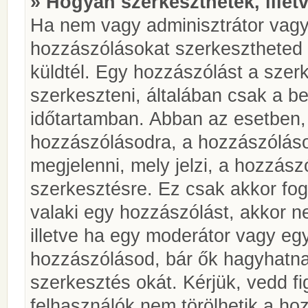
» Hogyan szerkeszthetek, illet
Ha nem vagy adminisztrátor vagy
hozzászólásokat szerkesztheted 
küldtél. Egy hozzászólást a szer
szerkeszteni, általában csak a be
időtartamban. Abban az esetben, 
hozzászólásodra, a hozzászóláso
megjelenni, mely jelzi, a hozzászó
szerkesztésre. Ez csak akkor fog
valaki egy hozzászólást, akkor n
illetve ha egy moderátor vagy egy
hozzászólásod, bár ők hagyhatna
szerkesztés okát. Kérjük, vedd f
felhasználók nem törölhetik a ho