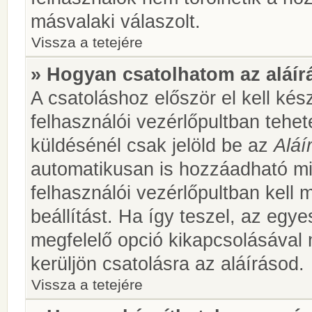
másvalaki válaszolt.
Vissza a tetejére
» Hogyan csatolhatom az aláí
A csatoláshoz először el kell kés
felhasználói vezérlőpultban teh
küldésénél csak jelöld be az
Aláí
automatikusan is hozzáadható m
felhasználói vezérlőpultban kell 
beállítást. Ha így teszel, az egy
megfelelő opció kikapcsolásával
kerüljön csatolásra az aláírásod.
Vissza a tetejére