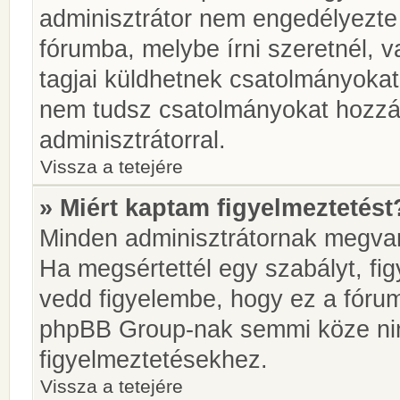
adminisztrátor nem engedélyezt
fórumba, melybe írni szeretnél, 
tagjai küldhetnek csatolmányokat
nem tudsz csatolmányokat hozzáa
adminisztrátorral.
Vissza a tetejére
» Miért kaptam figyelmeztetést
Minden adminisztrátornak megvan 
Ha megsértettél egy szabályt, fi
vedd figyelembe, hogy ez a fóru
phpBB Group-nak semmi köze nin
figyelmeztetésekhez.
Vissza a tetejére