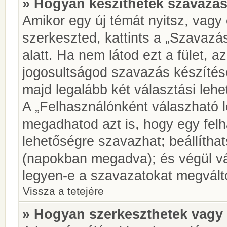
» Hogyan készíthetek szavazás
Amikor egy új témát nyitsz, vagy
szerkeszted, kattints a „Szavazá
alatt. Ha nem látod ezt a fület, az
jogosultságod szavazás készíté
majd legalább két választási lehe
A „Felhasználónként válaszható 
megadhatod azt is, hogy egy felh
lehetőségre szavazhat; beállítha
(napokban megadva); és végül vá
legyen-e a szavazatokat megválto
Vissza a tetejére
» Hogyan szerkeszthetek vagy 