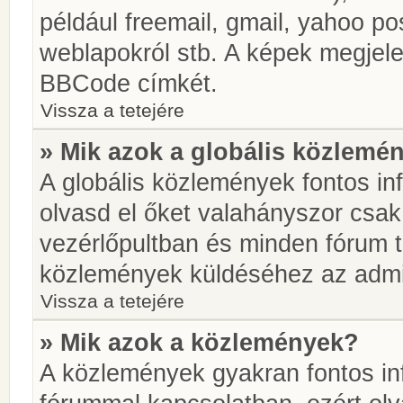
például freemail, gmail, yahoo pos
weblapokról stb. A képek megjel
BBCode címkét.
Vissza a tetejére
» Mik azok a globális közlemé
A globális közlemények fontos in
olvasd el őket valahányszor csak
vezérlőpultban és minden fórum t
közlemények küldéséhez az admin
Vissza a tetejére
» Mik azok a közlemények?
A közlemények gyakran fontos in