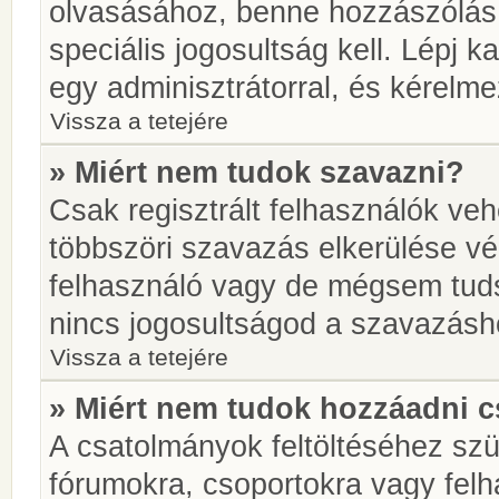
olvasásához, benne hozzászólás 
speciális jogosultság kell. Lépj 
egy adminisztrátorral, és kérelme
Vissza a tetejére
» Miért nem tudok szavazni?
Csak regisztrált felhasználók ve
többszöri szavazás elkerülése vé
felhasználó vagy de mégsem tuds
nincs jogosultságod a szavazásh
Vissza a tetejére
» Miért nem tudok hozzáadni 
A csatolmányok feltöltéséhez sz
fórumokra, csoportokra vagy felh