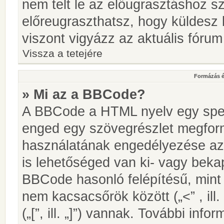
nem telt le az előugrasztáshoz s
előreugraszthatsz, hogy küldesz 
viszont vigyázz az aktuális fórum
Vissza a tetejére
Formázás é
» Mi az a BBCode?
A BBCode a HTML nyelv egy speci
enged egy szövegrészlet megfo
használatának engedélyezése az 
is lehetőséged van ki- vagy beka
BBCode hasonló felépítésű, min
nem kacsacsőrök között („<” , ill
(„[”, ill. „]”) vannak. További in