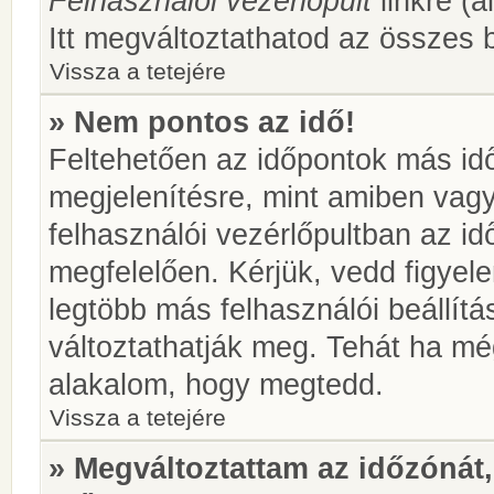
Felhasználói vezérlőpult
linkre (á
Itt megváltoztathatod az összes b
Vissza a tetejére
» Nem pontos az idő!
Feltehetően az időpontok más idő
megjelenítésre, mint amiben vag
felhasználói vezérlőpultban az i
megfelelően. Kérjük, vedd figyel
legtöbb más felhasználói beállítás
változtathatják meg. Tehát ha még
alakalom, hogy megtedd.
Vissza a tetejére
» Megváltoztattam az időzónát