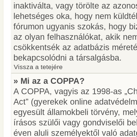
inaktiválta, vagy törölte az azon
lehetséges oka, hogy nem küldté
fórumon ugyanis szokás, hogy biz
az olyan felhasználókat, akik ne
csökkentsék az adatbázis méretét.
bekapcsolódni a társalgásba.
Vissza a tetejére
» Mi az a COPPA?
A COPPA, vagyis az 1998-as „Chi
Act” (gyerekek online adatvédelm
egyesült államokbeli törvény, me
írásos szülői vagy gondviselői 
éven aluli személyektől való ada