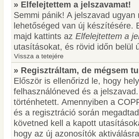
» Elfelejtettem a jelszavamat!
Semmi pánik! A jelszavad ugyan n
lehetőséged van új készítésére. 
majd kattints az
Elfelejtettem a 
utasításokat, és rövid időn belül 
Vissza a tetejére
» Regisztráltam, de mégsem tu
Először is ellenőrizd le, hogy he
felhasználóneved és a jelszavad.
történhetett. Amennyiben a COP
és a regisztráció során megadtad
követned kell a kapott utasításo
hogy az új azonosítók aktiválásra