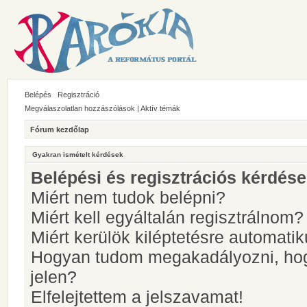
Belépés
Regisztráció
Megválaszolatlan hozzászólások
|
Aktív témák
Fórum kezdőlap
Gyakran ismételt kérdések
Belépési és regisztrációs kérdés
Miért nem tudok belépni?
Miért kell egyáltalán regisztrálnom?
Miért kerülök kiléptetésre automati
Hogyan tudom megakadályozni, hog
jelen?
Elfelejtettem a jelszavamat!