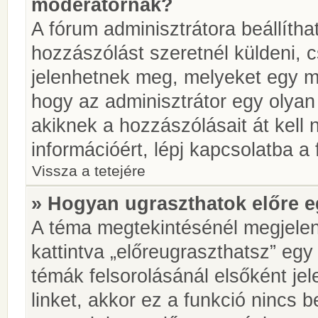
moderátornak?
A fórum adminisztrátora beállíth
hozzászólást szeretnél küldeni, 
jelenhetnek meg, melyeket egy mo
hogy az adminisztrátor egy olyan
akiknek a hozzászólásait át kell
információért, lépj kapcsolatba a
Vissza a tetejére
» Hogyan ugraszthatok előre e
A téma megtekintésénél megjelen
kattintva „előreugraszthatsz” egy
témák felsorolásánál elsőként je
linket, akkor ez a funkció nincs