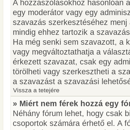
A hozzászólásokhoz hasonlóan a 
egy moderátor vagy egy adminiszt
szavazás szerkesztéséhez menj 
mindig ehhez tartozik a szavazás
Ha még senki sem szavazott, a ké
vagy megváltoztathatja a választ
érkezett szavazat, csak egy admi
törölheti vagy szerkesztheti a sz
a szavazást a szavazási lehetős
Vissza a tetejére
» Miért nem férek hozzá egy 
Néhány fórum lehet, hogy csak bi
csoportok számára érhető el. A 