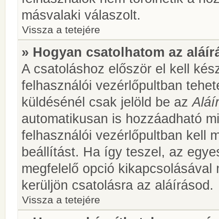
másvalaki válaszolt.
Vissza a tetejére
» Hogyan csatolhatom az aláí
A csatoláshoz először el kell kés
felhasználói vezérlőpultban teh
küldésénél csak jelöld be az
Aláí
automatikusan is hozzáadható m
felhasználói vezérlőpultban kell 
beállítást. Ha így teszel, az egy
megfelelő opció kikapcsolásával
kerüljön csatolásra az aláírásod.
Vissza a tetejére