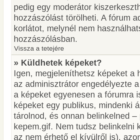
pedig egy moderátor kiszerkeszth
hozzászólást törölheti. A fórum ad
korlátot, melynél nem használhat
hozzászólásban.
Vissza a tetejére
» Küldhetek képeket?
Igen, megjeleníthetsz képeket a
az adminisztrátor engedélyezte 
a képeket egyenesen a fórumra is
képeket egy publikus, mindenki ál
tárolnod, és onnan belinkelned – 
kepem.gif. Nem tudsz belinkelni 
az nem érhető el kívülről is), azo