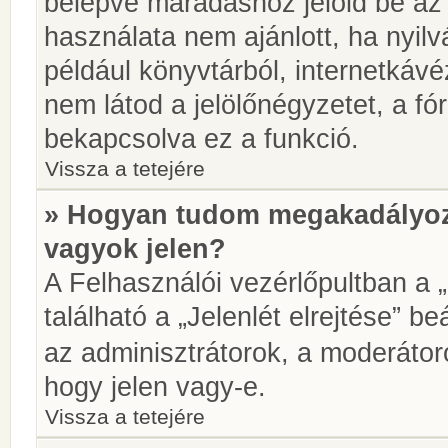
belépve maradáshoz jelöld be az 
használata nem ajánlott, ha nyilv
például könyvtárból, internetkáv
nem látod a jelölőnégyzetet, a f
bekapcsolva ez a funkció.
Vissza a tetejére
» Hogyan tudom megakadályoz
vagyok jelen?
A Felhasználói vezérlőpultban a 
található a „Jelenlét elrejtése” be
az adminisztrátorok, a moderátoro
hogy jelen vagy-e.
Vissza a tetejére