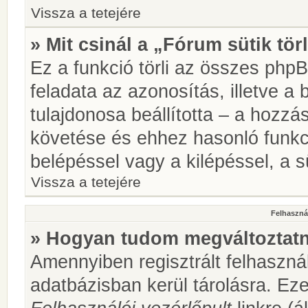
Vissza a tetejére
» Mit csinál a „Fórum sütik tör
Ez a funkció törli az összes phpBB
feladata az azonosítás, illetve a 
tulajdonosa beállította – a hozz
követése és ehhez hasonló funkc
belépéssel vagy a kilépéssel, a sü
Vissza a tetejére
Felhasznál
» Hogyan tudom megváltoztatni
Amennyiben regisztrált felhaszná
adatbázisban kerül tárolásra. Ez