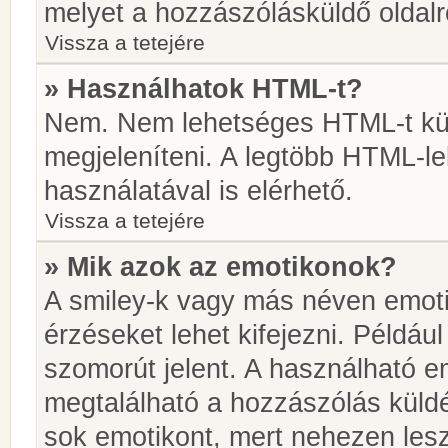
melyet a hozzászólásküldő oldalró
Vissza a tetejére
» Használhatok HTML-t?
Nem. Nem lehetséges HTML-t kül
megjeleníteni. A legtöbb HTML-l
használatával is elérhető.
Vissza a tetejére
» Mik azok az emotikonok?
A smiley-k vagy más néven emoti
érzéseket lehet kifejezni. Például
szomorút jelent. A használható em
megtalálható a hozzászólás küldé
sok emotikont, mert nehezen lesz