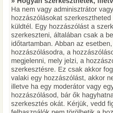
» Hogyan szerkeszthetek, illet
Ha nem vagy adminisztrátor vagy
hozzászólásokat szerkesztheted 
küldtél. Egy hozzászólást a szer
szerkeszteni, általában csak a be
időtartamban. Abban az esetben, 
hozzászólásodra, a hozzászóláso
megjelenni, mely jelzi, a hozzászó
szerkesztésre. Ez csak akkor fog
valaki egy hozzászólást, akkor n
illetve ha egy moderátor vagy egy
hozzászólásod, bár ők hagyhatna
szerkesztés okát. Kérjük, vedd f
felhasználók nem törölhetik a ho