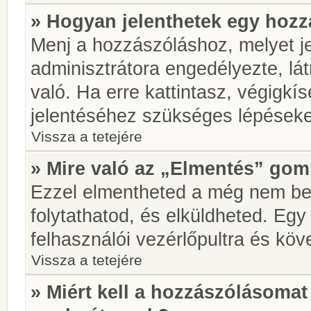
» Hogyan jelenthetek egy hoz
Menj a hozzászóláshoz, melyet je
adminisztrátora engedélyezte, lá
való. Ha erre kattintasz, végigkí
jelentéséhez szükséges lépések
Vissza a tetejére
» Mire való az „Elmentés” go
Ezzel elmentheted a még nem be
folytathatod, és elküldheted. Eg
felhasználói vezérlőpultra és kö
Vissza a tetejére
» Miért kell a hozzászólásoma