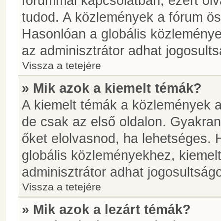
fórummal kapcsolatban, ezért olv
tudod. A közlemények a fórum öss
Hasonlóan a globális közlemény
az adminisztrátor adhat jogosults
Vissza a tetejére
» Mik azok a kiemelt témák?
A kiemelt témák a közlemények a
de csak az első oldalon. Gyakra
őket elolvasnod, ha lehetséges. 
globális közleményekhez, kiemel
adminisztrátor adhat jogosultságo
Vissza a tetejére
» Mik azok a lezárt témák?