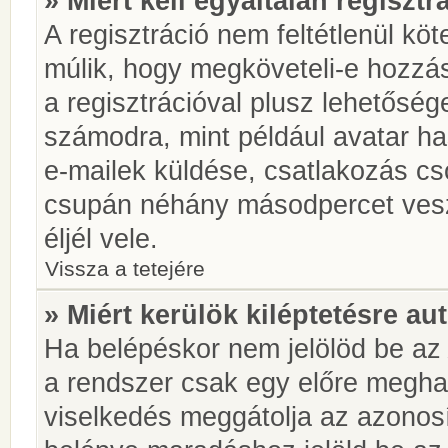
» Miért kell egyáltalán regiszt
A regisztráció nem feltétlenül kö
múlik, hogy megköveteli-e hozzá
a regisztrációval plusz lehetőség
számodra, mint például avatar has
e-mailek küldése, csatlakozás cs
csupán néhány másodpercet vesz 
éljél vele.
Vissza a tetejére
» Miért kerülök kiléptetésre a
Ha belépéskor nem jelölöd be a
a rendszer csak egy előre meghat
viselkedés meggátolja az azonosít