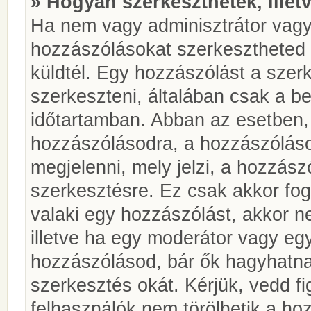
» Hogyan szerkeszthetek, illet
Ha nem vagy adminisztrátor vagy
hozzászólásokat szerkesztheted 
küldtél. Egy hozzászólást a szer
szerkeszteni, általában csak a be
időtartamban. Abban az esetben, 
hozzászólásodra, a hozzászóláso
megjelenni, mely jelzi, a hozzászó
szerkesztésre. Ez csak akkor fog
valaki egy hozzászólást, akkor n
illetve ha egy moderátor vagy egy
hozzászólásod, bár ők hagyhatna
szerkesztés okát. Kérjük, vedd f
felhasználók nem törölhetik a ho