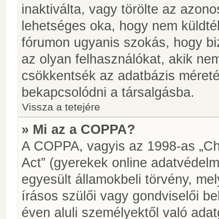
inaktiválta, vagy törölte az azon
lehetséges oka, hogy nem küldté
fórumon ugyanis szokás, hogy biz
az olyan felhasználókat, akik ne
csökkentsék az adatbázis méretét.
bekapcsolódni a társalgásba.
Vissza a tetejére
» Mi az a COPPA?
A COPPA, vagyis az 1998-as „Chi
Act” (gyerekek online adatvédelm
egyesült államokbeli törvény, me
írásos szülői vagy gondviselői 
éven aluli személyektől való ada