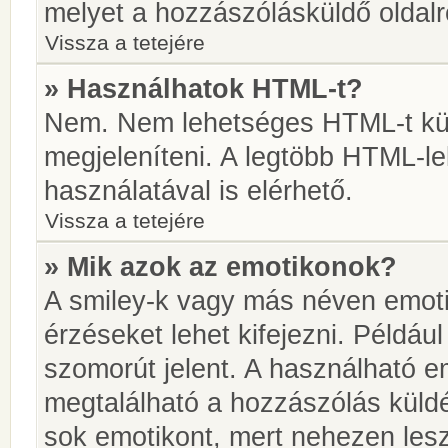
melyet a hozzászólásküldő oldalró
Vissza a tetejére
» Használhatok HTML-t?
Nem. Nem lehetséges HTML-t kül
megjeleníteni. A legtöbb HTML-l
használatával is elérhető.
Vissza a tetejére
» Mik azok az emotikonok?
A smiley-k vagy más néven emoti
érzéseket lehet kifejezni. Például
szomorút jelent. A használható em
megtalálható a hozzászólás küldé
sok emotikont, mert nehezen lesz