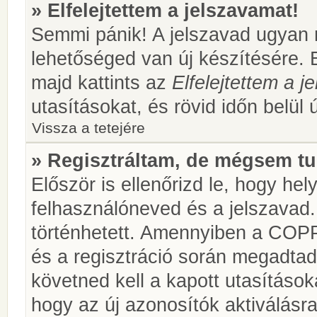
» Elfelejtettem a jelszavamat!
Semmi pánik! A jelszavad ugyan n
lehetőséged van új készítésére. 
majd kattints az
Elfelejtettem a 
utasításokat, és rövid időn belül 
Vissza a tetejére
» Regisztráltam, de mégsem tu
Először is ellenőrizd le, hogy he
felhasználóneved és a jelszavad.
történhetett. Amennyiben a COP
és a regisztráció során megadtad
követned kell a kapott utasításo
hogy az új azonosítók aktiválásra