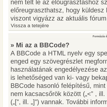
nem telt le az előugrasztáshoz s
előreugraszthatsz, hogy küldesz 
viszont vigyázz az aktuális fórum
Vissza a tetejére
Formázás é
» Mi az a BBCode?
A BBCode a HTML nyelv egy speci
enged egy szövegrészlet megfo
használatának engedélyezése az 
is lehetőséged van ki- vagy beka
BBCode hasonló felépítésű, min
nem kacsacsőrök között („<” , ill
(„[”, ill. „]”) vannak. További in