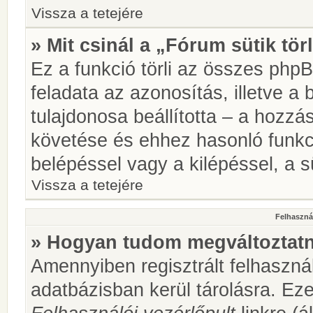
Vissza a tetejére
» Mit csinál a „Fórum sütik tör
Ez a funkció törli az összes phpBB
feladata az azonosítás, illetve a 
tulajdonosa beállította – a hozz
követése és ehhez hasonló funkc
belépéssel vagy a kilépéssel, a sü
Vissza a tetejére
Felhasznál
» Hogyan tudom megváltoztatni
Amennyiben regisztrált felhaszná
adatbázisban kerül tárolásra. Ez