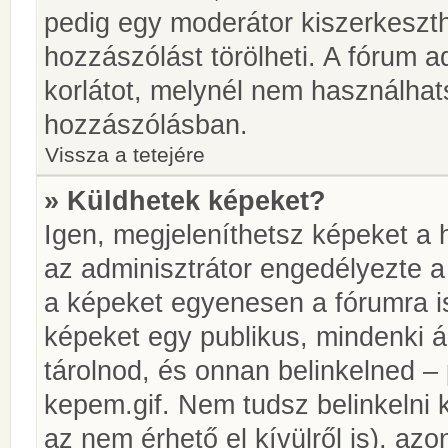
pedig egy moderátor kiszerkeszth
hozzászólást törölheti. A fórum ad
korlátot, melynél nem használhat
hozzászólásban.
Vissza a tetejére
» Küldhetek képeket?
Igen, megjeleníthetsz képeket a
az adminisztrátor engedélyezte 
a képeket egyenesen a fórumra is
képeket egy publikus, mindenki ál
tárolnod, és onnan belinkelned – 
kepem.gif. Nem tudsz belinkelni 
az nem érhető el kívülről is), azo