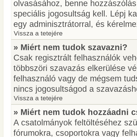
olvasásához, benne hozzászólás 
speciális jogosultság kell. Lépj 
egy adminisztrátorral, és kérelme
Vissza a tetejére
» Miért nem tudok szavazni?
Csak regisztrált felhasználók ve
többszöri szavazás elkerülése vé
felhasználó vagy de mégsem tuds
nincs jogosultságod a szavazásh
Vissza a tetejére
» Miért nem tudok hozzáadni 
A csatolmányok feltöltéséhez sz
fórumokra, csoportokra vagy felh