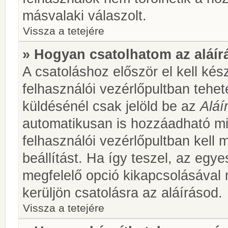
másvalaki válaszolt.
Vissza a tetejére
» Hogyan csatolhatom az aláí
A csatoláshoz először el kell kés
felhasználói vezérlőpultban teh
küldésénél csak jelöld be az
Aláí
automatikusan is hozzáadható m
felhasználói vezérlőpultban kell 
beállítást. Ha így teszel, az egy
megfelelő opció kikapcsolásával
kerüljön csatolásra az aláírásod.
Vissza a tetejére