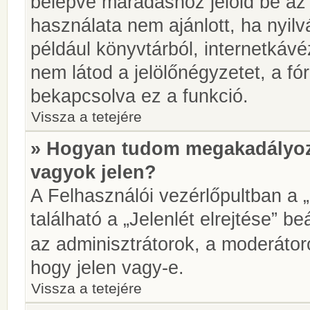
belépve maradáshoz jelöld be az 
használata nem ajánlott, ha nyilv
például könyvtárból, internetkáv
nem látod a jelölőnégyzetet, a f
bekapcsolva ez a funkció.
Vissza a tetejére
» Hogyan tudom megakadályoz
vagyok jelen?
A Felhasználói vezérlőpultban a 
található a „Jelenlét elrejtése” be
az adminisztrátorok, a moderátoro
hogy jelen vagy-e.
Vissza a tetejére