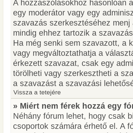
A hozzászólásokhoz hasonlóan a 
egy moderátor vagy egy adminiszt
szavazás szerkesztéséhez menj 
mindig ehhez tartozik a szavazás
Ha még senki sem szavazott, a ké
vagy megváltoztathatja a választ
érkezett szavazat, csak egy admi
törölheti vagy szerkesztheti a sz
a szavazást a szavazási lehetős
Vissza a tetejére
» Miért nem férek hozzá egy 
Néhány fórum lehet, hogy csak bi
csoportok számára érhető el. A 