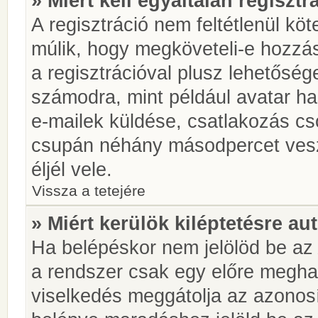
» Miért kell egyáltalán regiszt
A regisztráció nem feltétlenül kö
múlik, hogy megköveteli-e hozzá
a regisztrációval plusz lehetőség
számodra, mint például avatar has
e-mailek küldése, csatlakozás cs
csupán néhány másodpercet vesz 
éljél vele.
Vissza a tetejére
» Miért kerülök kiléptetésre a
Ha belépéskor nem jelölöd be a
a rendszer csak egy előre meghat
viselkedés meggátolja az azonosít