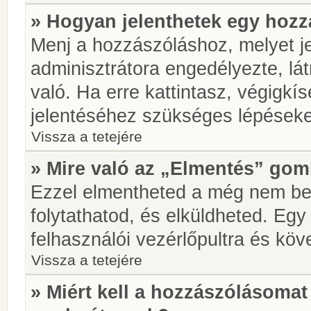
» Hogyan jelenthetek egy hoz
Menj a hozzászóláshoz, melyet je
adminisztrátora engedélyezte, lá
való. Ha erre kattintasz, végigkí
jelentéséhez szükséges lépések
Vissza a tetejére
» Mire való az „Elmentés” go
Ezzel elmentheted a még nem be
folytathatod, és elküldheted. Eg
felhasználói vezérlőpultra és kö
Vissza a tetejére
» Miért kell a hozzászólásoma