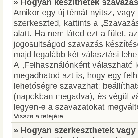
» Hogyan készíthetek szavazás
Amikor egy új témát nyitsz, vagy
szerkeszted, kattints a „Szavazá
alatt. Ha nem látod ezt a fület, az
jogosultságod szavazás készíté
majd legalább két választási lehe
A „Felhasználónként válaszható 
megadhatod azt is, hogy egy felh
lehetőségre szavazhat; beállítha
(napokban megadva); és végül vá
legyen-e a szavazatokat megválto
Vissza a tetejére
» Hogyan szerkeszthetek vagy 