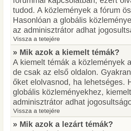
fórummal kapcsolatban, ezért olv
tudod. A közlemények a fórum öss
Hasonlóan a globális közlemény
az adminisztrátor adhat jogosults
Vissza a tetejére
» Mik azok a kiemelt témák?
A kiemelt témák a közlemények a
de csak az első oldalon. Gyakra
őket elolvasnod, ha lehetséges. 
globális közleményekhez, kiemel
adminisztrátor adhat jogosultságo
Vissza a tetejére
» Mik azok a lezárt témák?