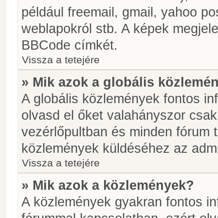
például freemail, gmail, yahoo pos
weblapokról stb. A képek megjel
BBCode címkét.
Vissza a tetejére
» Mik azok a globális közlemé
A globális közlemények fontos in
olvasd el őket valahányszor csak
vezérlőpultban és minden fórum t
közlemények küldéséhez az admin
Vissza a tetejére
» Mik azok a közlemények?
A közlemények gyakran fontos in