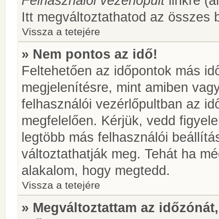
Felhasználói vezérlőpult
linkre (á
Itt megváltoztathatod az összes b
Vissza a tetejére
» Nem pontos az idő!
Feltehetően az időpontok más idő
megjelenítésre, mint amiben vag
felhasználói vezérlőpultban az i
megfelelően. Kérjük, vedd figyel
legtöbb más felhasználói beállítás
változtathatják meg. Tehát ha még
alakalom, hogy megtedd.
Vissza a tetejére
» Megváltoztattam az időzónát