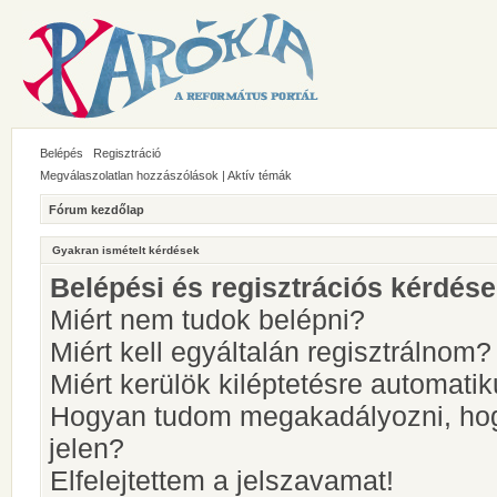
Belépés
Regisztráció
Megválaszolatlan hozzászólások
|
Aktív témák
Fórum kezdőlap
Gyakran ismételt kérdések
Belépési és regisztrációs kérdés
Miért nem tudok belépni?
Miért kell egyáltalán regisztrálnom?
Miért kerülök kiléptetésre automati
Hogyan tudom megakadályozni, hog
jelen?
Elfelejtettem a jelszavamat!