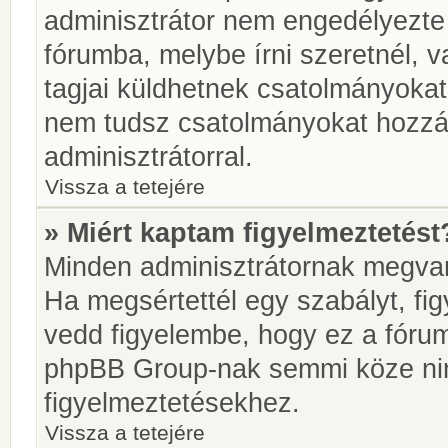
adminisztrátor nem engedélyezt
fórumba, melybe írni szeretnél, 
tagjai küldhetnek csatolmányokat
nem tudsz csatolmányokat hozzáa
adminisztrátorral.
Vissza a tetejére
» Miért kaptam figyelmeztetést
Minden adminisztrátornak megvan 
Ha megsértettél egy szabályt, fi
vedd figyelembe, hogy ez a fóru
phpBB Group-nak semmi köze nin
figyelmeztetésekhez.
Vissza a tetejére