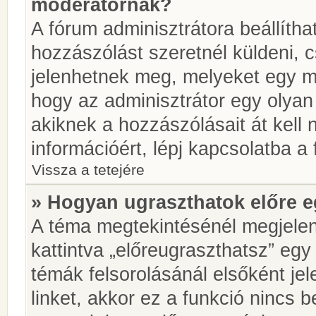
moderátornak?
A fórum adminisztrátora beállíth
hozzászólást szeretnél küldeni, 
jelenhetnek meg, melyeket egy mo
hogy az adminisztrátor egy olyan
akiknek a hozzászólásait át kell
információért, lépj kapcsolatba a
Vissza a tetejére
» Hogyan ugraszthatok előre e
A téma megtekintésénél megjelen
kattintva „előreugraszthatsz” egy
témák felsorolásánál elsőként je
linket, akkor ez a funkció nincs