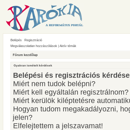
Belépés
Regisztráció
Megválaszolatlan hozzászólások
|
Aktív témák
Fórum kezdőlap
Gyakran ismételt kérdések
Belépési és regisztrációs kérdés
Miért nem tudok belépni?
Miért kell egyáltalán regisztrálnom?
Miért kerülök kiléptetésre automati
Hogyan tudom megakadályozni, hog
jelen?
Elfelejtettem a jelszavamat!