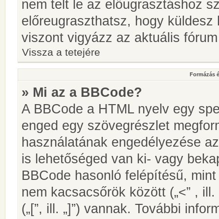
nem telt le az előugrasztáshoz s
előreugraszthatsz, hogy küldesz 
viszont vigyázz az aktuális fórum
Vissza a tetejére
Formázás é
» Mi az a BBCode?
A BBCode a HTML nyelv egy speci
enged egy szövegrészlet megfo
használatának engedélyezése az 
is lehetőséged van ki- vagy beka
BBCode hasonló felépítésű, min
nem kacsacsőrök között („<” , ill
(„[”, ill. „]”) vannak. További in