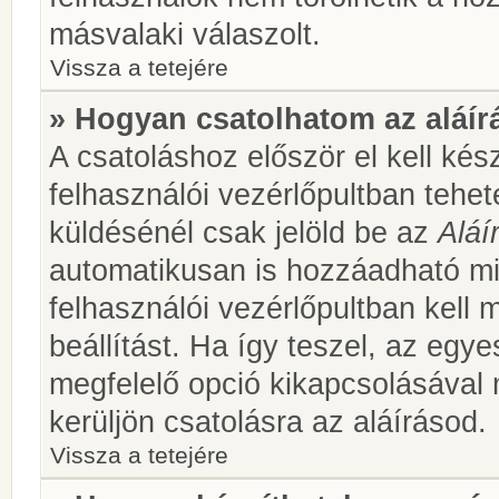
másvalaki válaszolt.
Vissza a tetejére
» Hogyan csatolhatom az aláí
A csatoláshoz először el kell kés
felhasználói vezérlőpultban teh
küldésénél csak jelöld be az
Aláí
automatikusan is hozzáadható m
felhasználói vezérlőpultban kell 
beállítást. Ha így teszel, az egy
megfelelő opció kikapcsolásával
kerüljön csatolásra az aláírásod.
Vissza a tetejére