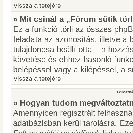
Vissza a tetejére
» Mit csinál a „Fórum sütik tör
Ez a funkció törli az összes phpBB
feladata az azonosítás, illetve a 
tulajdonosa beállította – a hozz
követése és ehhez hasonló funkc
belépéssel vagy a kilépéssel, a sü
Vissza a tetejére
Felhasznál
» Hogyan tudom megváltoztatni
Amennyiben regisztrált felhaszná
adatbázisban kerül tárolásra. Ez