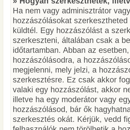
» Hogyan szerkeszthetek, illet
Ha nem vagy adminisztrátor vagy
hozzászólásokat szerkesztheted 
küldtél. Egy hozzászólást a szer
szerkeszteni, általában csak a be
időtartamban. Abban az esetben, 
hozzászólásodra, a hozzászóláso
megjelenni, mely jelzi, a hozzászó
szerkesztésre. Ez csak akkor fog
valaki egy hozzászólást, akkor n
illetve ha egy moderátor vagy egy
hozzászólásod, bár ők hagyhatna
szerkesztés okát. Kérjük, vedd f
felhasználók nem törölhetik a ho