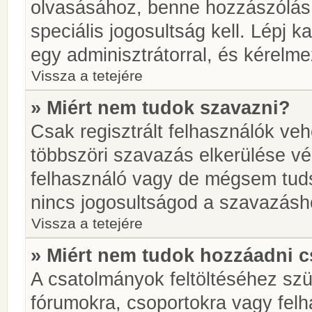
olvasásához, benne hozzászólás 
speciális jogosultság kell. Lépj 
egy adminisztrátorral, és kérelme
Vissza a tetejére
» Miért nem tudok szavazni?
Csak regisztrált felhasználók ve
többszöri szavazás elkerülése vé
felhasználó vagy de mégsem tuds
nincs jogosultságod a szavazásh
Vissza a tetejére
» Miért nem tudok hozzáadni 
A csatolmányok feltöltéséhez sz
fórumokra, csoportokra vagy felh