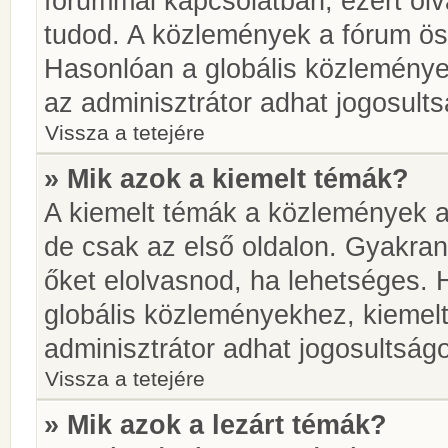
fórummal kapcsolatban, ezért olv
tudod. A közlemények a fórum öss
Hasonlóan a globális közlemény
az adminisztrátor adhat jogosults
Vissza a tetejére
» Mik azok a kiemelt témák?
A kiemelt témák a közlemények a
de csak az első oldalon. Gyakra
őket elolvasnod, ha lehetséges. 
globális közleményekhez, kiemel
adminisztrátor adhat jogosultságo
Vissza a tetejére
» Mik azok a lezárt témák?