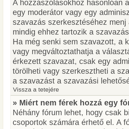
A hozzászólásokhoz hasonlóan a 
egy moderátor vagy egy adminiszt
szavazás szerkesztéséhez menj 
mindig ehhez tartozik a szavazás
Ha még senki sem szavazott, a ké
vagy megváltoztathatja a választ
érkezett szavazat, csak egy admi
törölheti vagy szerkesztheti a sz
a szavazást a szavazási lehetős
Vissza a tetejére
» Miért nem férek hozzá egy 
Néhány fórum lehet, hogy csak bi
csoportok számára érhető el. A 