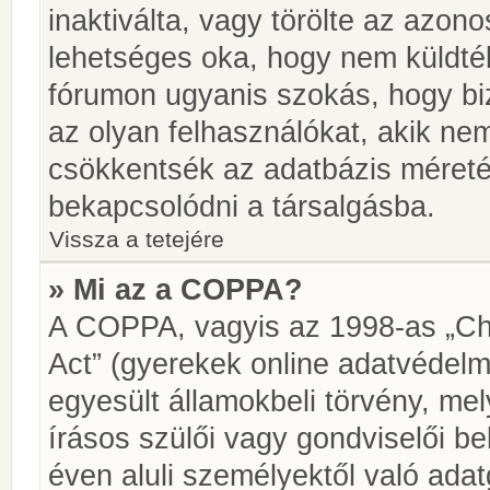
inaktiválta, vagy törölte az azon
lehetséges oka, hogy nem küldté
fórumon ugyanis szokás, hogy biz
az olyan felhasználókat, akik ne
csökkentsék az adatbázis méretét.
bekapcsolódni a társalgásba.
Vissza a tetejére
» Mi az a COPPA?
A COPPA, vagyis az 1998-as „Chi
Act” (gyerekek online adatvédelm
egyesült államokbeli törvény, me
írásos szülői vagy gondviselői 
éven aluli személyektől való ada