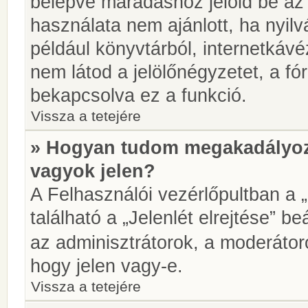
belépve maradáshoz jelöld be az 
használata nem ajánlott, ha nyilv
például könyvtárból, internetkáv
nem látod a jelölőnégyzetet, a f
bekapcsolva ez a funkció.
Vissza a tetejére
» Hogyan tudom megakadályoz
vagyok jelen?
A Felhasználói vezérlőpultban a 
található a „Jelenlét elrejtése” be
az adminisztrátorok, a moderátoro
hogy jelen vagy-e.
Vissza a tetejére