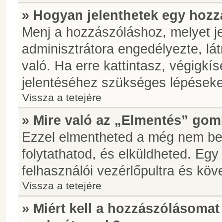
» Hogyan jelenthetek egy hoz
Menj a hozzászóláshoz, melyet je
adminisztrátora engedélyezte, lá
való. Ha erre kattintasz, végigkí
jelentéséhez szükséges lépések
Vissza a tetejére
» Mire való az „Elmentés” go
Ezzel elmentheted a még nem be
folytathatod, és elküldheted. Eg
felhasználói vezérlőpultra és kö
Vissza a tetejére
» Miért kell a hozzászólásoma