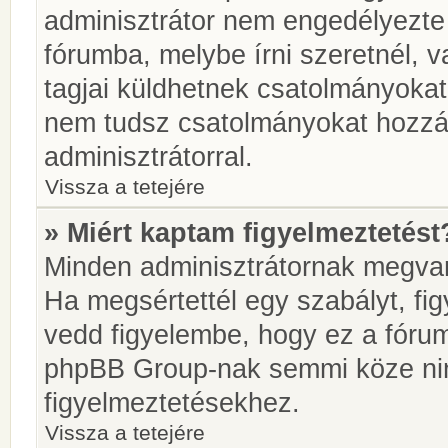
adminisztrátor nem engedélyezt
fórumba, melybe írni szeretnél, 
tagjai küldhetnek csatolmányokat
nem tudsz csatolmányokat hozzáa
adminisztrátorral.
Vissza a tetejére
» Miért kaptam figyelmeztetést
Minden adminisztrátornak megvan 
Ha megsértettél egy szabályt, fi
vedd figyelembe, hogy ez a fóru
phpBB Group-nak semmi köze nin
figyelmeztetésekhez.
Vissza a tetejére