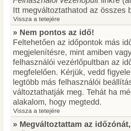
Felhasználói vezérlőpult
linkre (á
Itt megváltoztathatod az összes b
Vissza a tetejére
» Nem pontos az idő!
Feltehetően az időpontok más idő
megjelenítésre, mint amiben vag
felhasználói vezérlőpultban az i
megfelelően. Kérjük, vedd figyel
legtöbb más felhasználói beállítás
változtathatják meg. Tehát ha még
alakalom, hogy megtedd.
Vissza a tetejére
» Megváltoztattam az időzónát