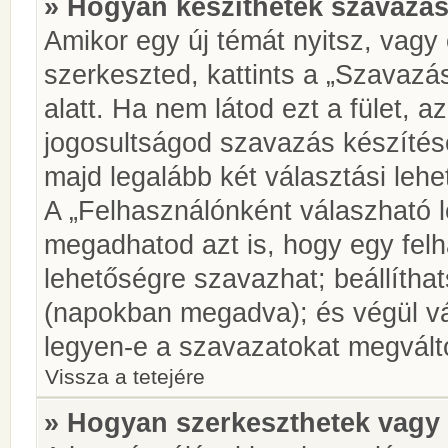
» Hogyan készíthetek szavazás
Amikor egy új témát nyitsz, vagy
szerkeszted, kattints a „Szavazá
alatt. Ha nem látod ezt a fület, az
jogosultságod szavazás készíté
majd legalább két választási lehe
A „Felhasználónként válaszható 
megadhatod azt is, hogy egy felh
lehetőségre szavazhat; beállítha
(napokban megadva); és végül vá
legyen-e a szavazatokat megválto
Vissza a tetejére
» Hogyan szerkeszthetek vagy 