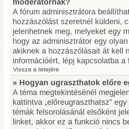
moderátornak?
A fórum adminisztrátora beállíth
hozzászólást szeretnél küldeni, 
jelenhetnek meg, melyeket egy mo
hogy az adminisztrátor egy olyan
akiknek a hozzászólásait át kell
információért, lépj kapcsolatba a
Vissza a tetejére
» Hogyan ugraszthatok előre e
A téma megtekintésénél megjelen
kattintva „előreugraszthatsz” egy
témák felsorolásánál elsőként je
linket, akkor ez a funkció nincs