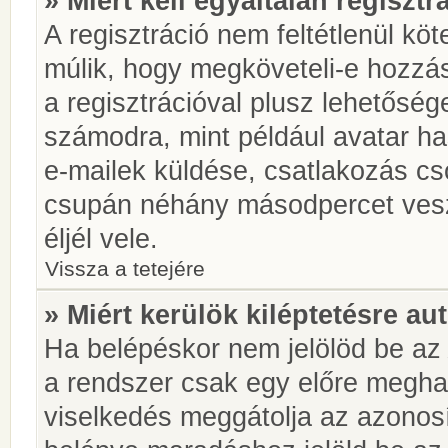
» Miért kell egyáltalán regiszt
A regisztráció nem feltétlenül kö
múlik, hogy megköveteli-e hozzá
a regisztrációval plusz lehetőség
számodra, mint például avatar has
e-mailek küldése, csatlakozás cs
csupán néhány másodpercet vesz 
éljél vele.
Vissza a tetejére
» Miért kerülök kiléptetésre a
Ha belépéskor nem jelölöd be a
a rendszer csak egy előre meghat
viselkedés meggátolja az azonosít