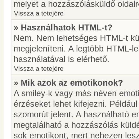
melyet a hozzászólásküldő oldalró
Vissza a tetejére
» Használhatok HTML-t?
Nem. Nem lehetséges HTML-t kül
megjeleníteni. A legtöbb HTML-l
használatával is elérhető.
Vissza a tetejére
» Mik azok az emotikonok?
A smiley-k vagy más néven emoti
érzéseket lehet kifejezni. Például
szomorút jelent. A használható em
megtalálható a hozzászólás küldé
sok emotikont, mert nehezen lesz