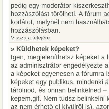
pedig egy moderátor kiszerkeszth
hozzászólást törölheti. A fórum ad
korlátot, melynél nem használhat
hozzászólásban.
Vissza a tetejére
» Küldhetek képeket?
Igen, megjeleníthetsz képeket a
az adminisztrátor engedélyezte 
a képeket egyenesen a fórumra is
képeket egy publikus, mindenki ál
tárolnod, és onnan belinkelned – 
kepem.gif. Nem tudsz belinkelni 
az nem érhető el kívülről is), azo