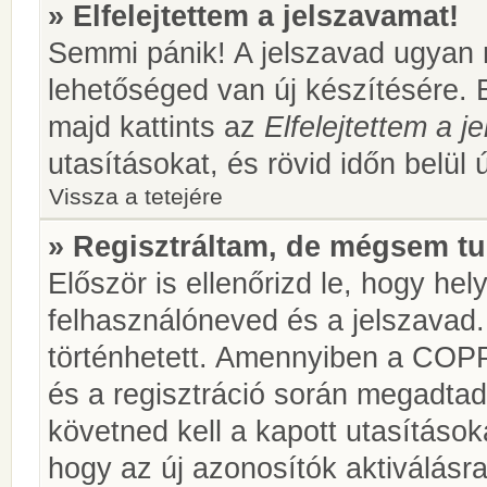
» Elfelejtettem a jelszavamat!
Semmi pánik! A jelszavad ugyan n
lehetőséged van új készítésére. 
majd kattints az
Elfelejtettem a 
utasításokat, és rövid időn belül 
Vissza a tetejére
» Regisztráltam, de mégsem tu
Először is ellenőrizd le, hogy he
felhasználóneved és a jelszavad.
történhetett. Amennyiben a COP
és a regisztráció során megadtad
követned kell a kapott utasításo
hogy az új azonosítók aktiválásra