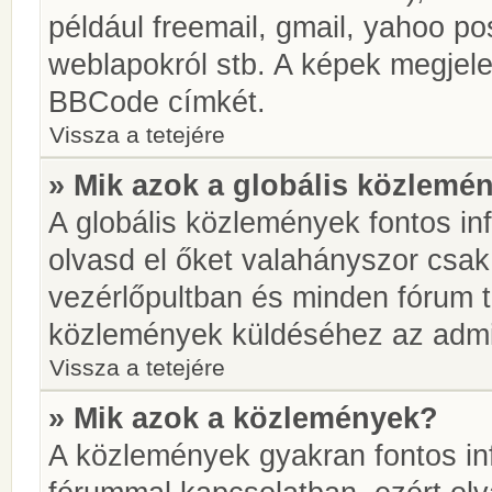
például freemail, gmail, yahoo pos
weblapokról stb. A képek megjel
BBCode címkét.
Vissza a tetejére
» Mik azok a globális közlemé
A globális közlemények fontos in
olvasd el őket valahányszor csak
vezérlőpultban és minden fórum t
közlemények küldéséhez az admin
Vissza a tetejére
» Mik azok a közlemények?
A közlemények gyakran fontos in