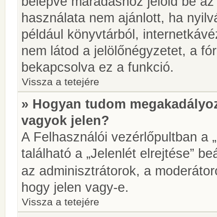
belépve maradáshoz jelöld be az 
használata nem ajánlott, ha nyilv
például könyvtárból, internetkáv
nem látod a jelölőnégyzetet, a f
bekapcsolva ez a funkció.
Vissza a tetejére
» Hogyan tudom megakadályoz
vagyok jelen?
A Felhasználói vezérlőpultban a 
található a „Jelenlét elrejtése” be
az adminisztrátorok, a moderátoro
hogy jelen vagy-e.
Vissza a tetejére