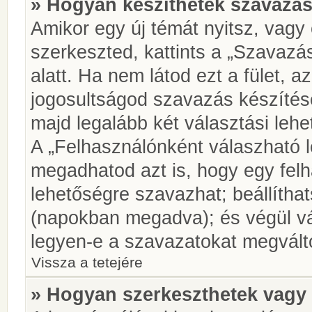
» Hogyan készíthetek szavazás
Amikor egy új témát nyitsz, vagy
szerkeszted, kattints a „Szavazá
alatt. Ha nem látod ezt a fület, az
jogosultságod szavazás készíté
majd legalább két választási lehe
A „Felhasználónként válaszható 
megadhatod azt is, hogy egy felh
lehetőségre szavazhat; beállítha
(napokban megadva); és végül vá
legyen-e a szavazatokat megválto
Vissza a tetejére
» Hogyan szerkeszthetek vagy 