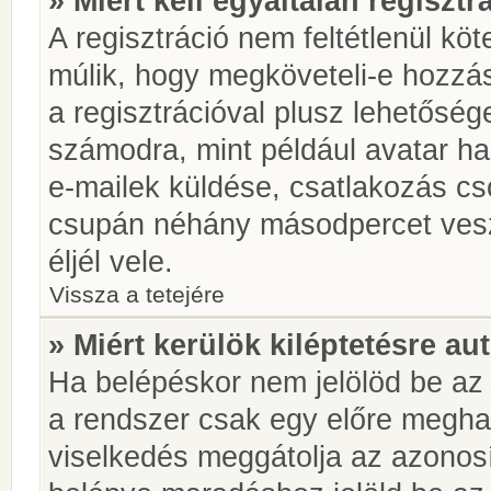
» Miért kell egyáltalán regiszt
A regisztráció nem feltétlenül kö
múlik, hogy megköveteli-e hozzá
a regisztrációval plusz lehetőség
számodra, mint például avatar has
e-mailek küldése, csatlakozás cs
csupán néhány másodpercet vesz 
éljél vele.
Vissza a tetejére
» Miért kerülök kiléptetésre a
Ha belépéskor nem jelölöd be a
a rendszer csak egy előre meghat
viselkedés meggátolja az azonosít