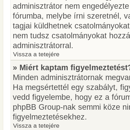
adminisztrátor nem engedélyezt
fórumba, melybe írni szeretnél, 
tagjai küldhetnek csatolmányokat
nem tudsz csatolmányokat hozzáa
adminisztrátorral.
Vissza a tetejére
» Miért kaptam figyelmeztetést
Minden adminisztrátornak megvan 
Ha megsértettél egy szabályt, fi
vedd figyelembe, hogy ez a fóru
phpBB Group-nak semmi köze nin
figyelmeztetésekhez.
Vissza a tetejére