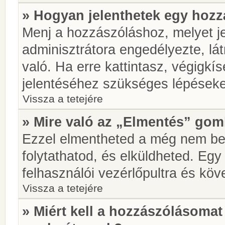
» Hogyan jelenthetek egy hoz
Menj a hozzászóláshoz, melyet je
adminisztrátora engedélyezte, lá
való. Ha erre kattintasz, végigkí
jelentéséhez szükséges lépések
Vissza a tetejére
» Mire való az „Elmentés” go
Ezzel elmentheted a még nem be
folytathatod, és elküldheted. Eg
felhasználói vezérlőpultra és kö
Vissza a tetejére
» Miért kell a hozzászólásoma