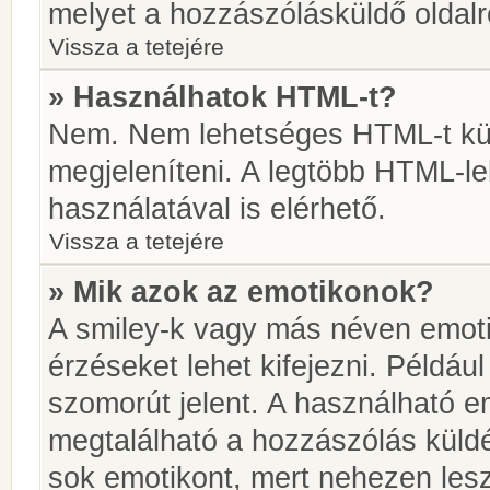
melyet a hozzászólásküldő oldalró
Vissza a tetejére
» Használhatok HTML-t?
Nem. Nem lehetséges HTML-t kül
megjeleníteni. A legtöbb HTML-l
használatával is elérhető.
Vissza a tetejére
» Mik azok az emotikonok?
A smiley-k vagy más néven emoti
érzéseket lehet kifejezni. Például
szomorút jelent. A használható em
megtalálható a hozzászólás küldé
sok emotikont, mert nehezen lesz