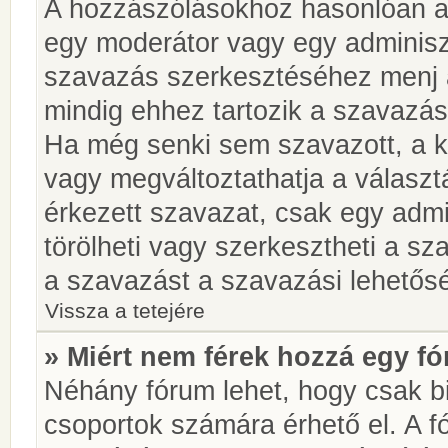
A hozzászólásokhoz hasonlóan a 
egy moderátor vagy egy adminiszt
szavazás szerkesztéséhez menj 
mindig ehhez tartozik a szavazás
Ha még senki sem szavazott, a ké
vagy megváltoztathatja a választ
érkezett szavazat, csak egy admi
törölheti vagy szerkesztheti a sz
a szavazást a szavazási lehetős
Vissza a tetejére
» Miért nem férek hozzá egy 
Néhány fórum lehet, hogy csak bi
csoportok számára érhető el. A 