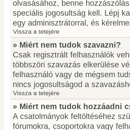
olvasásához, benne hozzászólás 
speciális jogosultság kell. Lépj 
egy adminisztrátorral, és kérelme
Vissza a tetejére
» Miért nem tudok szavazni?
Csak regisztrált felhasználók ve
többszöri szavazás elkerülése vé
felhasználó vagy de mégsem tuds
nincs jogosultságod a szavazásh
Vissza a tetejére
» Miért nem tudok hozzáadni 
A csatolmányok feltöltéséhez sz
fórumokra, csoportokra vagy felh