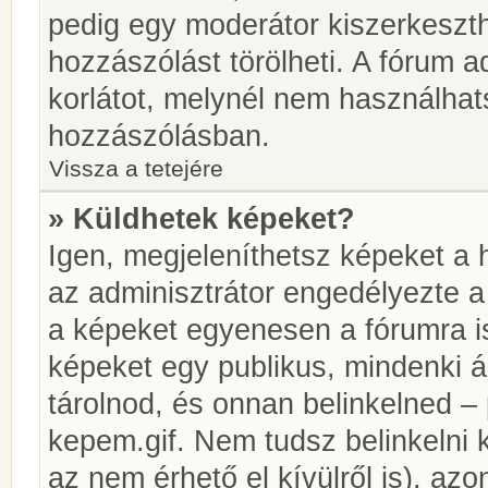
pedig egy moderátor kiszerkeszth
hozzászólást törölheti. A fórum ad
korlátot, melynél nem használhat
hozzászólásban.
Vissza a tetejére
» Küldhetek képeket?
Igen, megjeleníthetsz képeket a
az adminisztrátor engedélyezte 
a képeket egyenesen a fórumra is
képeket egy publikus, mindenki ál
tárolnod, és onnan belinkelned – 
kepem.gif. Nem tudsz belinkelni 
az nem érhető el kívülről is), azo