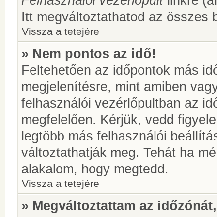
Felhasználói vezérlőpult
linkre (á
Itt megváltoztathatod az összes b
Vissza a tetejére
» Nem pontos az idő!
Feltehetően az időpontok más idő
megjelenítésre, mint amiben vag
felhasználói vezérlőpultban az i
megfelelően. Kérjük, vedd figyel
legtöbb más felhasználói beállítás
változtathatják meg. Tehát ha még
alakalom, hogy megtedd.
Vissza a tetejére
» Megváltoztattam az időzónát