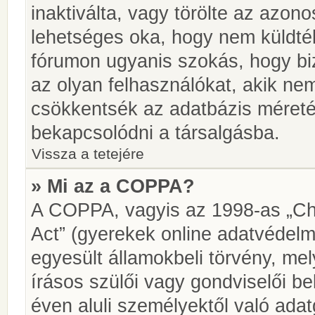
inaktiválta, vagy törölte az azon
lehetséges oka, hogy nem küldté
fórumon ugyanis szokás, hogy biz
az olyan felhasználókat, akik ne
csökkentsék az adatbázis méretét.
bekapcsolódni a társalgásba.
Vissza a tetejére
» Mi az a COPPA?
A COPPA, vagyis az 1998-as „Chi
Act” (gyerekek online adatvédelm
egyesült államokbeli törvény, me
írásos szülői vagy gondviselői 
éven aluli személyektől való ada