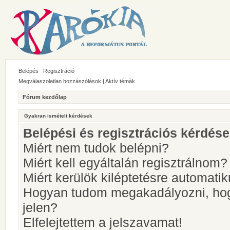
Belépés
Regisztráció
Megválaszolatlan hozzászólások
|
Aktív témák
Fórum kezdőlap
Gyakran ismételt kérdések
Belépési és regisztrációs kérdés
Miért nem tudok belépni?
Miért kell egyáltalán regisztrálnom?
Miért kerülök kiléptetésre automati
Hogyan tudom megakadályozni, hog
jelen?
Elfelejtettem a jelszavamat!