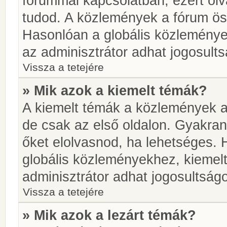
fórummal kapcsolatban, ezért olv
tudod. A közlemények a fórum öss
Hasonlóan a globális közlemény
az adminisztrátor adhat jogosults
Vissza a tetejére
» Mik azok a kiemelt témák?
A kiemelt témák a közlemények a
de csak az első oldalon. Gyakra
őket elolvasnod, ha lehetséges. 
globális közleményekhez, kiemel
adminisztrátor adhat jogosultságo
Vissza a tetejére
» Mik azok a lezárt témák?