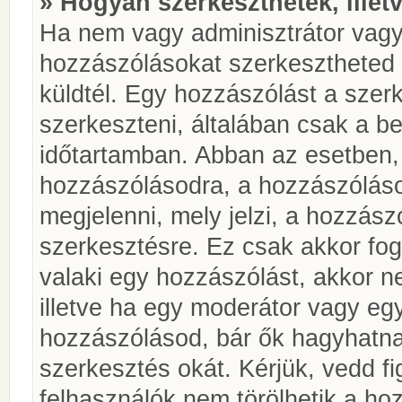
» Hogyan szerkeszthetek, illet
Ha nem vagy adminisztrátor vagy
hozzászólásokat szerkesztheted 
küldtél. Egy hozzászólást a szer
szerkeszteni, általában csak a be
időtartamban. Abban az esetben, 
hozzászólásodra, a hozzászóláso
megjelenni, mely jelzi, a hozzászó
szerkesztésre. Ez csak akkor fog
valaki egy hozzászólást, akkor n
illetve ha egy moderátor vagy egy
hozzászólásod, bár ők hagyhatna
szerkesztés okát. Kérjük, vedd f
felhasználók nem törölhetik a ho