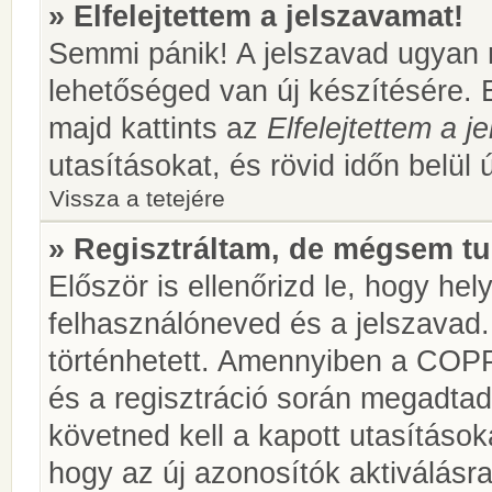
» Elfelejtettem a jelszavamat!
Semmi pánik! A jelszavad ugyan n
lehetőséged van új készítésére. 
majd kattints az
Elfelejtettem a 
utasításokat, és rövid időn belül 
Vissza a tetejére
» Regisztráltam, de mégsem tu
Először is ellenőrizd le, hogy he
felhasználóneved és a jelszavad.
történhetett. Amennyiben a COP
és a regisztráció során megadtad
követned kell a kapott utasításo
hogy az új azonosítók aktiválásra