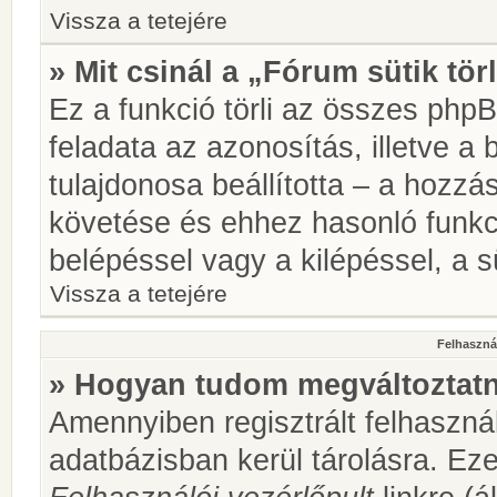
Vissza a tetejére
» Mit csinál a „Fórum sütik tör
Ez a funkció törli az összes phpBB
feladata az azonosítás, illetve a 
tulajdonosa beállította – a hozz
követése és ehhez hasonló funkc
belépéssel vagy a kilépéssel, a sü
Vissza a tetejére
Felhasznál
» Hogyan tudom megváltoztatni
Amennyiben regisztrált felhaszná
adatbázisban kerül tárolásra. Ez