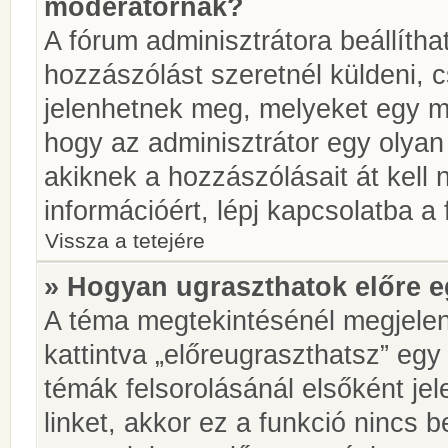
moderátornak?
A fórum adminisztrátora beállíth
hozzászólást szeretnél küldeni, 
jelenhetnek meg, melyeket egy mo
hogy az adminisztrátor egy olyan
akiknek a hozzászólásait át kell
információért, lépj kapcsolatba a
Vissza a tetejére
» Hogyan ugraszthatok előre e
A téma megtekintésénél megjelen
kattintva „előreugraszthatsz” egy
témák felsorolásánál elsőként je
linket, akkor ez a funkció nincs