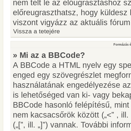
nem telt le az előugrasztáshoz s
előreugraszthatsz, hogy küldesz 
viszont vigyázz az aktuális fórum
Vissza a tetejére
Formázás é
» Mi az a BBCode?
A BBCode a HTML nyelv egy speci
enged egy szövegrészlet megfo
használatának engedélyezése az 
is lehetőséged van ki- vagy beka
BBCode hasonló felépítésű, min
nem kacsacsőrök között („<” , ill
(„[”, ill. „]”) vannak. További in