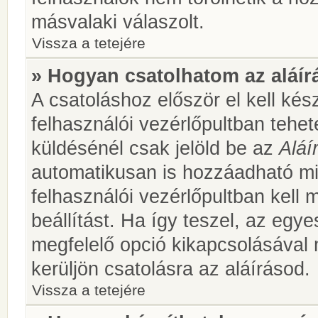
másvalaki válaszolt.
Vissza a tetejére
» Hogyan csatolhatom az aláí
A csatoláshoz először el kell kés
felhasználói vezérlőpultban teh
küldésénél csak jelöld be az
Aláí
automatikusan is hozzáadható m
felhasználói vezérlőpultban kell 
beállítást. Ha így teszel, az egy
megfelelő opció kikapcsolásával
kerüljön csatolásra az aláírásod.
Vissza a tetejére