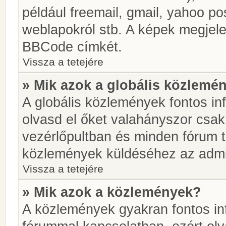
például freemail, gmail, yahoo pos
weblapokról stb. A képek megjel
BBCode címkét.
Vissza a tetejére
» Mik azok a globális közlemé
A globális közlemények fontos in
olvasd el őket valahányszor csak
vezérlőpultban és minden fórum t
közlemények küldéséhez az admin
Vissza a tetejére
» Mik azok a közlemények?
A közlemények gyakran fontos in