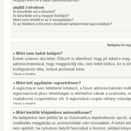
Hogyan érem el a saját csatolmányaimat?
phpBB 3 kérdések
Ki készítette ezt a fórumot?
Ki készítette ezt a magyar fordítást?
Miért nem érhető el az X szolgáltatás?
Ki az illetékes a fórumon olvasható tartalommal kapcsolatban?
Belépési és reg
» Miért nem tudok belépni?
Ennek számos oka lehet. Először is ellenőrizd, hogy jól adtad-e meg 
adminisztrátorával, hogy meggyőződj róla, nem lettél kitiltva. Az is l
konfigurációs hiba, melyet javítaniuk kéne.
Vissza a tetejére
» Miért kell egyáltalán regisztrálnom?
A regisztráció nem feltétlenül kötelező, a fórum adminisztrátorán mú
regisztrációval plusz lehetőségek is elérhetővé válnak a számodra, mi
csatlakozás csoportokhoz stb. A regisztráció csupán néhány másodperc
Vissza a tetejére
» Miért kerülök kiléptetésre automatikusan?
Ha belépéskor nem jelölöd be az
Automatikus bejelentkezés
opciót, a
viselkedés meggátolja az azonosítóddal való visszaélést. A tartós be
nem ajánlott, ha nyilvános helyről használod a fórumot, például köny