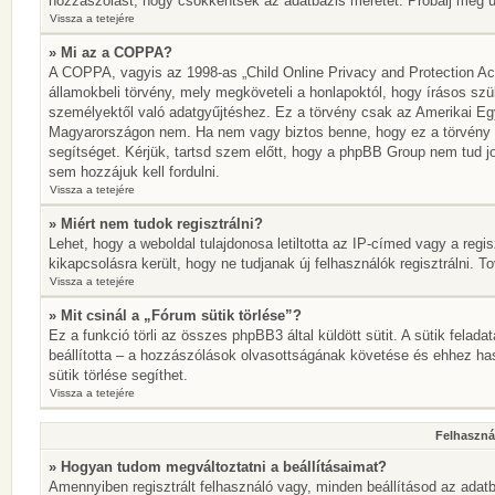
hozzászólást, hogy csökkentsék az adatbázis méretét. Próbálj meg újr
Vissza a tetejére
» Mi az a COPPA?
A COPPA, vagyis az 1998-as „Child Online Privacy and Protection Act
államokbeli törvény, mely megköveteli a honlapoktól, hogy írásos szü
személyektől való adatgyűjtéshez. Ez a törvény csak az Amerikai E
Magyarországon nem. Ha nem vagy biztos benne, hogy ez a törvény von
segítséget. Kérjük, tartsd szem előtt, hogy a phpBB Group nem tud jo
sem hozzájuk kell fordulni.
Vissza a tetejére
» Miért nem tudok regisztrálni?
Lehet, hogy a weboldal tulajdonosa letiltotta az IP-címed vagy a regisz
kikapcsolásra került, hogy ne tudjanak új felhasználók regisztrálni. T
Vissza a tetejére
» Mit csinál a „Fórum sütik törlése”?
Ez a funkció törli az összes phpBB3 által küldött sütit. A sütik felada
beállította – a hozzászólások olvasottságának követése és ehhez has
sütik törlése segíthet.
Vissza a tetejére
Felhasznál
» Hogyan tudom megváltoztatni a beállításaimat?
Amennyiben regisztrált felhasználó vagy, minden beállításod az adatb