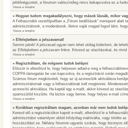
jelölőnégyzetet, a fórumon valószínűleg nincs bekapcsolva ez a funkc
Vissza a tetejére
» Hogyan tudom megakadályozni, hogy mások lássák, mikor vag
A Felhasználói vezérlőpultban a „Fórum beállítások” menüpont alatt tal
adminisztrátorok, a moderátorok, illetve saját magad fogod látni, hogy
Vissza a tetejére
» Elfelejtettem a jelszavamat!
Semmi pánik! A jelszavad ugyan nem lehet utólag kideríteni, de lehet
az
Elfelejtettem a jelszavam
linkre. Kövesd az utasításokat, és rövid 
Vissza a tetejére
» Regisztráltam, de mégsem tudok belépni
Először is ellenőrizd le, hogy helyesen adtad-e meg a felhasználónev
COPPA-támogatás be van kapcsolva, és a regisztráció során megadtad,
Számos fórum megköveteli, hogy az új azonosítók aktiválásra kerülje
adminisztrátornak vagy a felhasználónak kell megtennie. Mindenesetre
azonosító aktiválása. Ha kaptál egy e-mailt, akkor kövesd az utasítá
spamszűrőd kiszűrte. Ha biztos vagy benne, hogy helyes e-mail címet
Vissza a tetejére
» Korábban regisztráltam magam, azonban már nem tudok belép
Keresd elő a regisztrációkor kapott e-mailt, ellenőrizd le a felhaszn
adminisztrátor valamilyen okból kifolyólag inaktiválta, vagy törölte 
hozzászólást se. Néhány fórumon ugyanis szokás, hogy bizonyos idők