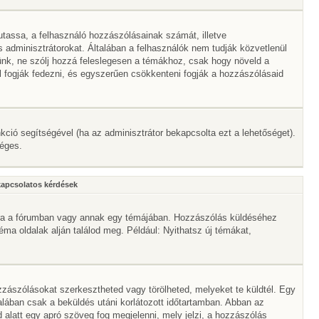
mutassa, a felhasználó hozzászólásainak számát, illetve
adminisztrátorokat. Általában a felhasználók nem tudják közvetlenül
érünk, ne szólj hozzá feleslegesen a témákhoz, csak hogy növeld a
l fogják fedezni, és egyszerűen csökkenteni fogják a hozzászólásaid
nkció segítségével (ha az adminisztrátor bekapcsolta ezt a lehetőséget).
séges.
kapcsolatos kérdések
mbra a fórumban vagy annak egy témájában. Hozzászólás küldéséhez
téma oldalak alján találod meg. Például: Nyithatsz új témákat,
zászólásokat szerkesztheted vagy törölheted, melyeket te küldtél. Egy
alában csak a beküldés utáni korlátozott időtartamban. Abban az
 alatt egy apró szöveg fog megjelenni, mely jelzi, a hozzászólás