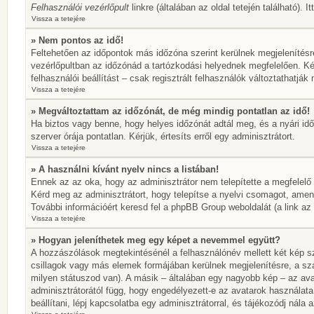
Felhasználói vezérlőpult
linkre (általában az oldal tetején található). 
Vissza a tetejére
» Nem pontos az idő!
Feltehetően az időpontok más időzóna szerint kerülnek megjelenítésr
vezérlőpultban az időzónád a tartózkodási helyednek megfelelően. Ké
felhasználói beállítást – csak regisztrált felhasználók változtathatj
Vissza a tetejére
» Megváltoztattam az időzónát, de még mindig pontatlan az idő!
Ha biztos vagy benne, hogy helyes időzónát adtál meg, és a nyári idős
szerver órája pontatlan. Kérjük, értesíts erről egy adminisztrátort.
Vissza a tetejére
» A használni kívánt nyelv nincs a listában!
Ennek az az oka, hogy az adminisztrátor nem telepítette a megfelelő
Kérd meg az adminisztrátort, hogy telepítse a nyelvi csomagot, amen
További információért keresd fel a phpBB Group weboldalát (a link az ol
Vissza a tetejére
» Hogyan jeleníthetek meg egy képet a nevemmel együtt?
A hozzászólások megtekintésénél a felhasználónév mellett két kép sz
csillagok vagy más elemek formájában kerülnek megjelenítésre, a sz
milyen státuszod van). A másik – általában egy nagyobb kép – az ava
adminisztrátorától függ, hogy engedélyezett-e az avatarok használata
beállítani, lépj kapcsolatba egy adminisztrátorral, és tájékozódj nála a