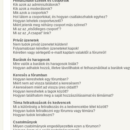
Felhasználói szintek és csoportok
Kik azok az adminisztrátorok?
Kik azok a moderátorok?
Mik azok a csoportok?
Hol látom a csoportokat, és hogyan csatlakozhatok egyhez?
Hogyan lehetek csoportvezető?
Miért jelenik meg néhány csoport más színnel?
Mi az az „elsődleges csoport”?
Mi az az „A csapat” link?
Privát üzenetek
Nem tudok privát üzenetet küldeni!
Folyamatosan kéretlen üzeneteket kapok!
Kéretlen vagy sértegető e-mailt kaptam valakitől a fórumról!
Barátok és haragosok
Mire valók a barátok és haragosok listák?
Hogyan adhatok hozzá, illetve távolíthatok el felhasználókat a barátok vag
Keresés a fórumban
Hogyan kereshetek egy fórumban?
Miért nem ad vissza találatot a keresésem?
A keresésem miért ad vissza üres oldalt!?
Hogyan kereshetek a tagok között?
Hogyan találhatom meg a saját hozzászólásaimat és témáimat?
Téma feliratkozások és kedvencek
Mi a különbség a feliratkozás és a kedvencekbe tétel között?
Hogyan tudok feliratkozni egy fórumra vagy témára?
Hogyan tudok leiratkozni?
Csatolmányok
Milyen csatolmányok engedélyezettek ezen a fórumon?