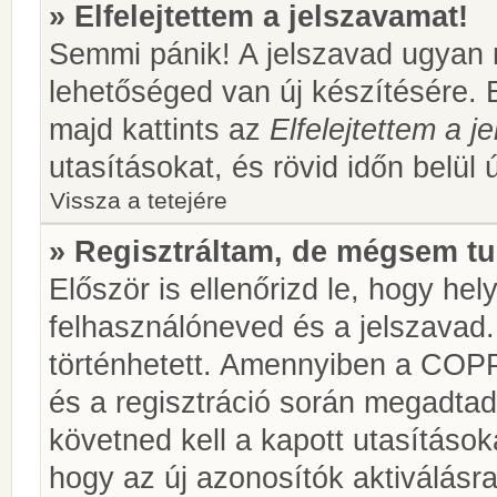
» Elfelejtettem a jelszavamat!
Semmi pánik! A jelszavad ugyan n
lehetőséged van új készítésére. 
majd kattints az
Elfelejtettem a 
utasításokat, és rövid időn belül 
Vissza a tetejére
» Regisztráltam, de mégsem tu
Először is ellenőrizd le, hogy he
felhasználóneved és a jelszavad.
történhetett. Amennyiben a COP
és a regisztráció során megadtad
követned kell a kapott utasításo
hogy az új azonosítók aktiválásra