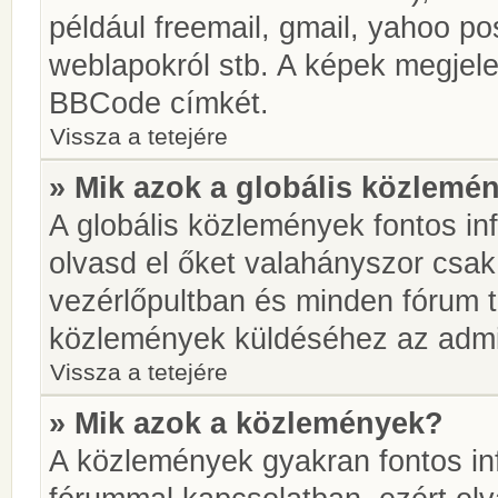
például freemail, gmail, yahoo pos
weblapokról stb. A képek megjel
BBCode címkét.
Vissza a tetejére
» Mik azok a globális közlemé
A globális közlemények fontos in
olvasd el őket valahányszor csak
vezérlőpultban és minden fórum t
közlemények küldéséhez az admin
Vissza a tetejére
» Mik azok a közlemények?
A közlemények gyakran fontos in