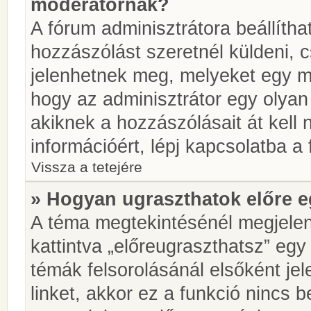
moderátornak?
A fórum adminisztrátora beállíth
hozzászólást szeretnél küldeni, 
jelenhetnek meg, melyeket egy mo
hogy az adminisztrátor egy olyan
akiknek a hozzászólásait át kell
információért, lépj kapcsolatba a
Vissza a tetejére
» Hogyan ugraszthatok előre e
A téma megtekintésénél megjelen
kattintva „előreugraszthatsz” egy
témák felsorolásánál elsőként je
linket, akkor ez a funkció nincs