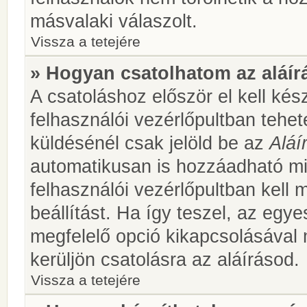
másvalaki válaszolt.
Vissza a tetejére
» Hogyan csatolhatom az aláí
A csatoláshoz először el kell kés
felhasználói vezérlőpultban teh
küldésénél csak jelöld be az
Aláí
automatikusan is hozzáadható m
felhasználói vezérlőpultban kell 
beállítást. Ha így teszel, az egy
megfelelő opció kikapcsolásával
kerüljön csatolásra az aláírásod.
Vissza a tetejére