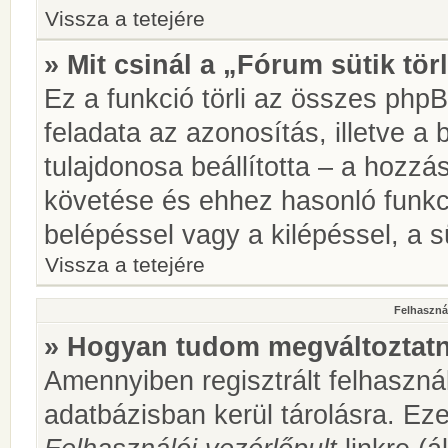
Vissza a tetejére
» Mit csinál a „Fórum sütik tör
Ez a funkció törli az összes phpBB
feladata az azonosítás, illetve a 
tulajdonosa beállította – a hozz
követése és ehhez hasonló funkc
belépéssel vagy a kilépéssel, a sü
Vissza a tetejére
Felhasznál
» Hogyan tudom megváltoztatni
Amennyiben regisztrált felhaszná
adatbázisban kerül tárolásra. Ez