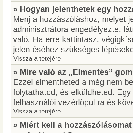
» Hogyan jelenthetek egy hoz
Menj a hozzászóláshoz, melyet je
adminisztrátora engedélyezte, lá
való. Ha erre kattintasz, végigkí
jelentéséhez szükséges lépések
Vissza a tetejére
» Mire való az „Elmentés” go
Ezzel elmentheted a még nem be
folytathatod, és elküldheted. Eg
felhasználói vezérlőpultra és kö
Vissza a tetejére
» Miért kell a hozzászólásoma