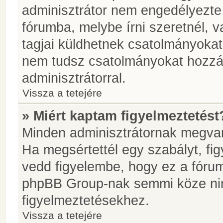
adminisztrátor nem engedélyezt
fórumba, melybe írni szeretnél, 
tagjai küldhetnek csatolmányokat
nem tudsz csatolmányokat hozzáa
adminisztrátorral.
Vissza a tetejére
» Miért kaptam figyelmeztetést
Minden adminisztrátornak megvan 
Ha megsértettél egy szabályt, fi
vedd figyelembe, hogy ez a fóru
phpBB Group-nak semmi köze nin
figyelmeztetésekhez.
Vissza a tetejére