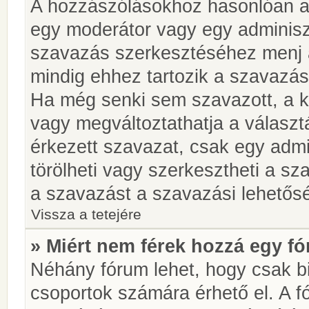
A hozzászólásokhoz hasonlóan a 
egy moderátor vagy egy adminiszt
szavazás szerkesztéséhez menj 
mindig ehhez tartozik a szavazás
Ha még senki sem szavazott, a ké
vagy megváltoztathatja a választ
érkezett szavazat, csak egy admi
törölheti vagy szerkesztheti a sz
a szavazást a szavazási lehetős
Vissza a tetejére
» Miért nem férek hozzá egy 
Néhány fórum lehet, hogy csak bi
csoportok számára érhető el. A 