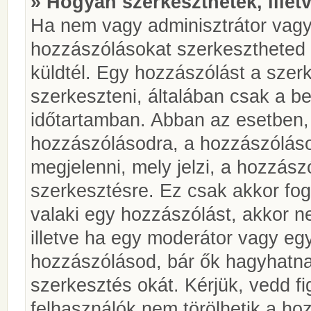
» Hogyan szerkeszthetek, illet
Ha nem vagy adminisztrátor vagy
hozzászólásokat szerkesztheted 
küldtél. Egy hozzászólást a szer
szerkeszteni, általában csak a be
időtartamban. Abban az esetben, 
hozzászólásodra, a hozzászóláso
megjelenni, mely jelzi, a hozzászó
szerkesztésre. Ez csak akkor fog
valaki egy hozzászólást, akkor n
illetve ha egy moderátor vagy egy
hozzászólásod, bár ők hagyhatna
szerkesztés okát. Kérjük, vedd f
felhasználók nem törölhetik a ho