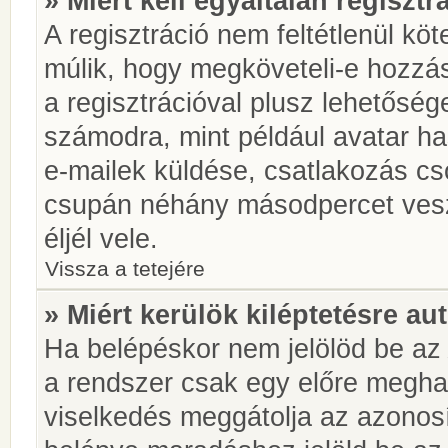
» Miért kell egyáltalán regiszt
A regisztráció nem feltétlenül kö
múlik, hogy megköveteli-e hozzá
a regisztrációval plusz lehetőség
számodra, mint például avatar has
e-mailek küldése, csatlakozás cs
csupán néhány másodpercet vesz 
éljél vele.
Vissza a tetejére
» Miért kerülök kiléptetésre a
Ha belépéskor nem jelölöd be a
a rendszer csak egy előre meghat
viselkedés meggátolja az azonosít