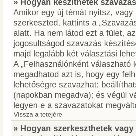
» Hogyan készíthetek szavazás
Amikor egy új témát nyitsz, vagy
szerkeszted, kattints a „Szavazá
alatt. Ha nem látod ezt a fület, az
jogosultságod szavazás készíté
majd legalább két választási lehe
A „Felhasználónként válaszható 
megadhatod azt is, hogy egy felh
lehetőségre szavazhat; beállítha
(napokban megadva); és végül vá
legyen-e a szavazatokat megválto
Vissza a tetejére
» Hogyan szerkeszthetek vagy 