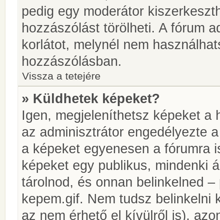
pedig egy moderátor kiszerkeszth
hozzászólást törölheti. A fórum ad
korlátot, melynél nem használhat
hozzászólásban.
Vissza a tetejére
» Küldhetek képeket?
Igen, megjeleníthetsz képeket a
az adminisztrátor engedélyezte 
a képeket egyenesen a fórumra is
képeket egy publikus, mindenki ál
tárolnod, és onnan belinkelned – 
kepem.gif. Nem tudsz belinkelni 
az nem érhető el kívülről is), azo