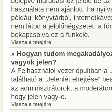
belépve maradáshoz jelöld be az 
használata nem ajánlott, ha nyilv
például könyvtárból, internetkáv
nem látod a jelölőnégyzetet, a f
bekapcsolva ez a funkció.
Vissza a tetejére
» Hogyan tudom megakadályoz
vagyok jelen?
A Felhasználói vezérlőpultban a 
található a „Jelenlét elrejtése” be
az adminisztrátorok, a moderátoro
hogy jelen vagy-e.
Vissza a tetejére