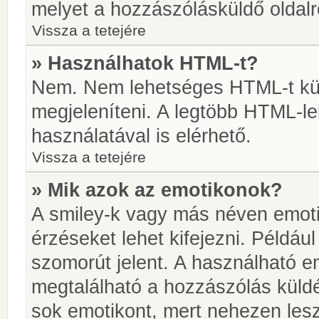
melyet a hozzászólásküldő oldalró
Vissza a tetejére
» Használhatok HTML-t?
Nem. Nem lehetséges HTML-t kül
megjeleníteni. A legtöbb HTML-l
használatával is elérhető.
Vissza a tetejére
» Mik azok az emotikonok?
A smiley-k vagy más néven emoti
érzéseket lehet kifejezni. Például
szomorút jelent. A használható em
megtalálható a hozzászólás küldé
sok emotikont, mert nehezen lesz