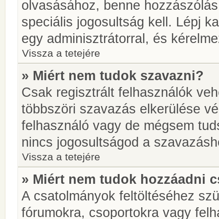
olvasásához, benne hozzászólás 
speciális jogosultság kell. Lépj 
egy adminisztrátorral, és kérelme
Vissza a tetejére
» Miért nem tudok szavazni?
Csak regisztrált felhasználók ve
többszöri szavazás elkerülése vé
felhasználó vagy de mégsem tuds
nincs jogosultságod a szavazásh
Vissza a tetejére
» Miért nem tudok hozzáadni 
A csatolmányok feltöltéséhez sz
fórumokra, csoportokra vagy felh