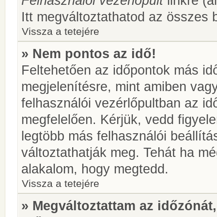
Felhasználói vezérlőpult
linkre (á
Itt megváltoztathatod az összes b
Vissza a tetejére
» Nem pontos az idő!
Feltehetően az időpontok más idő
megjelenítésre, mint amiben vag
felhasználói vezérlőpultban az i
megfelelően. Kérjük, vedd figyel
legtöbb más felhasználói beállítás
változtathatják meg. Tehát ha még
alakalom, hogy megtedd.
Vissza a tetejére
» Megváltoztattam az időzónát