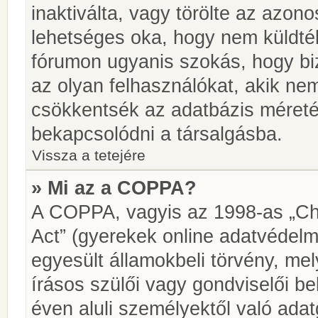
inaktiválta, vagy törölte az azon
lehetséges oka, hogy nem küldté
fórumon ugyanis szokás, hogy biz
az olyan felhasználókat, akik ne
csökkentsék az adatbázis méretét.
bekapcsolódni a társalgásba.
Vissza a tetejére
» Mi az a COPPA?
A COPPA, vagyis az 1998-as „Chi
Act” (gyerekek online adatvédelm
egyesült államokbeli törvény, me
írásos szülői vagy gondviselői 
éven aluli személyektől való ada