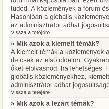
fórummal kapcsolatban, ezért olv
tudod. A közlemények a fórum öss
Hasonlóan a globális közlemény
az adminisztrátor adhat jogosults
Vissza a tetejére
» Mik azok a kiemelt témák?
A kiemelt témák a közlemények a
de csak az első oldalon. Gyakra
őket elolvasnod, ha lehetséges. 
globális közleményekhez, kiemel
adminisztrátor adhat jogosultságo
Vissza a tetejére
» Mik azok a lezárt témák?