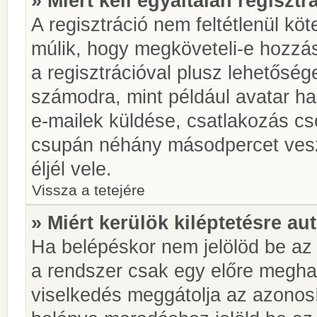
» Miért kell egyáltalán regiszt
A regisztráció nem feltétlenül kö
múlik, hogy megköveteli-e hozzá
a regisztrációval plusz lehetőség
számodra, mint például avatar has
e-mailek küldése, csatlakozás cs
csupán néhány másodpercet vesz 
éljél vele.
Vissza a tetejére
» Miért kerülök kiléptetésre a
Ha belépéskor nem jelölöd be a
a rendszer csak egy előre meghat
viselkedés meggátolja az azonosít