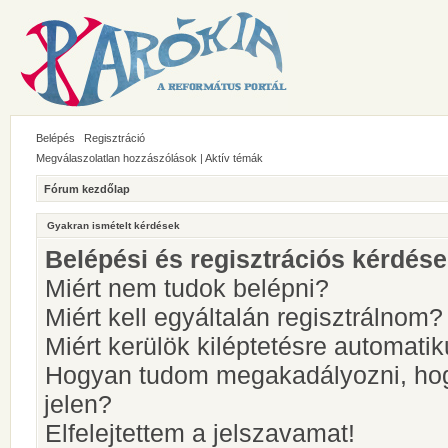
Belépés
Regisztráció
Megválaszolatlan hozzászólások
|
Aktív témák
Fórum kezdőlap
Gyakran ismételt kérdések
Belépési és regisztrációs kérdés
Miért nem tudok belépni?
Miért kell egyáltalán regisztrálnom?
Miért kerülök kiléptetésre automati
Hogyan tudom megakadályozni, hog
jelen?
Elfelejtettem a jelszavamat!