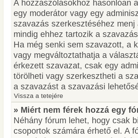
A hozzászólásokhoz hasonlóan a 
egy moderátor vagy egy adminiszt
szavazás szerkesztéséhez menj 
mindig ehhez tartozik a szavazás
Ha még senki sem szavazott, a ké
vagy megváltoztathatja a választ
érkezett szavazat, csak egy admi
törölheti vagy szerkesztheti a sz
a szavazást a szavazási lehetős
Vissza a tetejére
» Miért nem férek hozzá egy 
Néhány fórum lehet, hogy csak bi
csoportok számára érhető el. A 