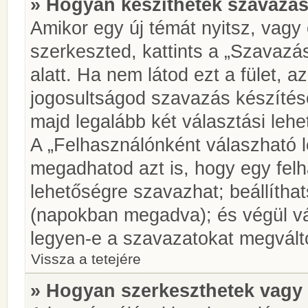
» Hogyan készíthetek szavazás
Amikor egy új témát nyitsz, vagy
szerkeszted, kattints a „Szavazá
alatt. Ha nem látod ezt a fület, az
jogosultságod szavazás készíté
majd legalább két választási lehe
A „Felhasználónként válaszható 
megadhatod azt is, hogy egy felh
lehetőségre szavazhat; beállítha
(napokban megadva); és végül vá
legyen-e a szavazatokat megválto
Vissza a tetejére
» Hogyan szerkeszthetek vagy 