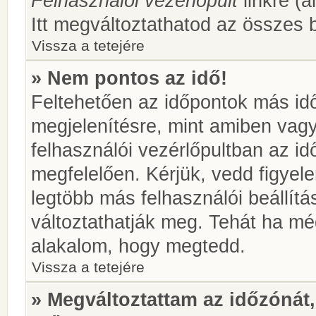
Felhasználói vezérlőpult
linkre (á
Itt megváltoztathatod az összes b
Vissza a tetejére
» Nem pontos az idő!
Feltehetően az időpontok más idő
megjelenítésre, mint amiben vag
felhasználói vezérlőpultban az i
megfelelően. Kérjük, vedd figyel
legtöbb más felhasználói beállítás
változtathatják meg. Tehát ha még
alakalom, hogy megtedd.
Vissza a tetejére
» Megváltoztattam az időzónát