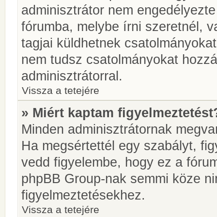
adminisztrátor nem engedélyezt
fórumba, melybe írni szeretnél, 
tagjai küldhetnek csatolmányokat
nem tudsz csatolmányokat hozzáa
adminisztrátorral.
Vissza a tetejére
» Miért kaptam figyelmeztetést
Minden adminisztrátornak megvan 
Ha megsértettél egy szabályt, fi
vedd figyelembe, hogy ez a fóru
phpBB Group-nak semmi köze nin
figyelmeztetésekhez.
Vissza a tetejére