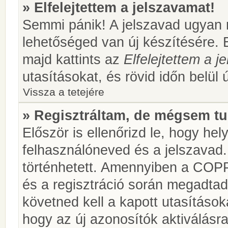
» Elfelejtettem a jelszavamat!
Semmi pánik! A jelszavad ugyan n
lehetőséged van új készítésére. 
majd kattints az
Elfelejtettem a 
utasításokat, és rövid időn belül 
Vissza a tetejére
» Regisztráltam, de mégsem tu
Először is ellenőrizd le, hogy he
felhasználóneved és a jelszavad.
történhetett. Amennyiben a COP
és a regisztráció során megadtad
követned kell a kapott utasításo
hogy az új azonosítók aktiválásra