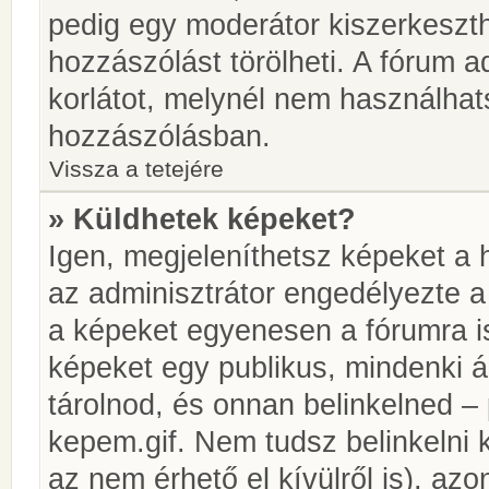
pedig egy moderátor kiszerkeszth
hozzászólást törölheti. A fórum ad
korlátot, melynél nem használhat
hozzászólásban.
Vissza a tetejére
» Küldhetek képeket?
Igen, megjeleníthetsz képeket a
az adminisztrátor engedélyezte 
a képeket egyenesen a fórumra is
képeket egy publikus, mindenki ál
tárolnod, és onnan belinkelned – 
kepem.gif. Nem tudsz belinkelni 
az nem érhető el kívülről is), azo