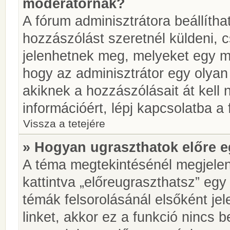
moderátornak?
A fórum adminisztrátora beállíth
hozzászólást szeretnél küldeni, 
jelenhetnek meg, melyeket egy mo
hogy az adminisztrátor egy olyan
akiknek a hozzászólásait át kell
információért, lépj kapcsolatba a
Vissza a tetejére
» Hogyan ugraszthatok előre e
A téma megtekintésénél megjelen
kattintva „előreugraszthatsz” egy
témák felsorolásánál elsőként je
linket, akkor ez a funkció nincs