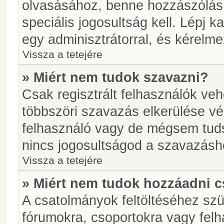
olvasásához, benne hozzászólás 
speciális jogosultság kell. Lépj 
egy adminisztrátorral, és kérelme
Vissza a tetejére
» Miért nem tudok szavazni?
Csak regisztrált felhasználók ve
többszöri szavazás elkerülése vé
felhasználó vagy de mégsem tuds
nincs jogosultságod a szavazásh
Vissza a tetejére
» Miért nem tudok hozzáadni 
A csatolmányok feltöltéséhez sz
fórumokra, csoportokra vagy felh