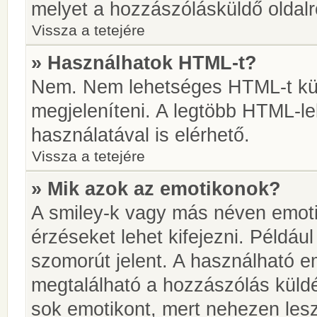
melyet a hozzászólásküldő oldalró
Vissza a tetejére
» Használhatok HTML-t?
Nem. Nem lehetséges HTML-t kül
megjeleníteni. A legtöbb HTML-l
használatával is elérhető.
Vissza a tetejére
» Mik azok az emotikonok?
A smiley-k vagy más néven emoti
érzéseket lehet kifejezni. Például
szomorút jelent. A használható em
megtalálható a hozzászólás küldé
sok emotikont, mert nehezen lesz