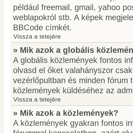
például freemail, gmail, yahoo pos
weblapokról stb. A képek megjel
BBCode címkét.
Vissza a tetejére
» Mik azok a globális közlemé
A globális közlemények fontos in
olvasd el őket valahányszor csak
vezérlőpultban és minden fórum t
közlemények küldéséhez az admin
Vissza a tetejére
» Mik azok a közlemények?
A közlemények gyakran fontos in