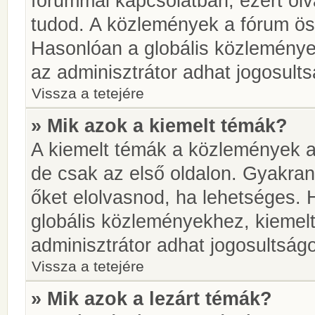
fórummal kapcsolatban, ezért olv
tudod. A közlemények a fórum öss
Hasonlóan a globális közlemény
az adminisztrátor adhat jogosults
Vissza a tetejére
» Mik azok a kiemelt témák?
A kiemelt témák a közlemények a
de csak az első oldalon. Gyakra
őket elolvasnod, ha lehetséges. 
globális közleményekhez, kiemel
adminisztrátor adhat jogosultságo
Vissza a tetejére
» Mik azok a lezárt témák?