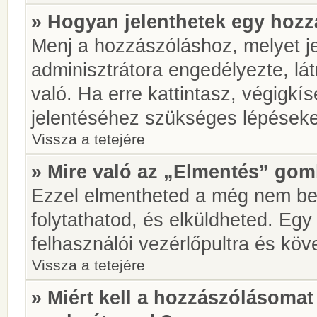
» Hogyan jelenthetek egy hoz
Menj a hozzászóláshoz, melyet je
adminisztrátora engedélyezte, lá
való. Ha erre kattintasz, végigkí
jelentéséhez szükséges lépések
Vissza a tetejére
» Mire való az „Elmentés” go
Ezzel elmentheted a még nem be
folytathatod, és elküldheted. Eg
felhasználói vezérlőpultra és kö
Vissza a tetejére
» Miért kell a hozzászólásoma