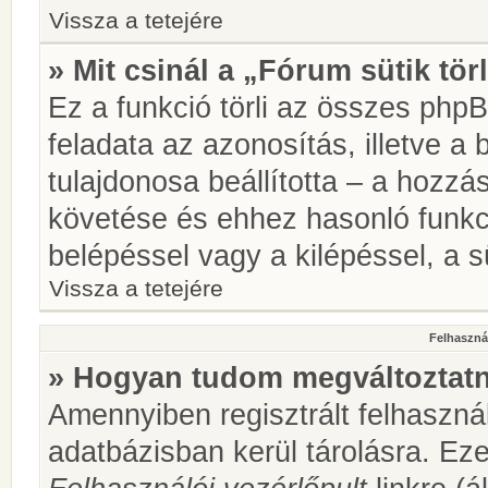
Vissza a tetejére
» Mit csinál a „Fórum sütik tör
Ez a funkció törli az összes phpBB
feladata az azonosítás, illetve a 
tulajdonosa beállította – a hozz
követése és ehhez hasonló funkc
belépéssel vagy a kilépéssel, a sü
Vissza a tetejére
Felhasznál
» Hogyan tudom megváltoztatni
Amennyiben regisztrált felhaszná
adatbázisban kerül tárolásra. Ez