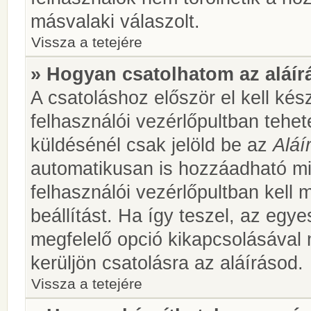
másvalaki válaszolt.
Vissza a tetejére
» Hogyan csatolhatom az aláí
A csatoláshoz először el kell kés
felhasználói vezérlőpultban teh
küldésénél csak jelöld be az
Aláí
automatikusan is hozzáadható m
felhasználói vezérlőpultban kell 
beállítást. Ha így teszel, az egy
megfelelő opció kikapcsolásával
kerüljön csatolásra az aláírásod.
Vissza a tetejére