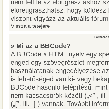
nem telt le az előugrasztáshoz s
előreugraszthatsz, hogy küldesz 
viszont vigyázz az aktuális fórum
Vissza a tetejére
Formázás é
» Mi az a BBCode?
A BBCode a HTML nyelv egy speci
enged egy szövegrészlet megfo
használatának engedélyezése az 
is lehetőséged van ki- vagy beka
BBCode hasonló felépítésű, min
nem kacsacsőrök között („<” , ill
(„[”, ill. „]”) vannak. További in