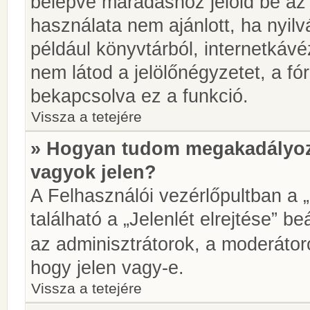
belépve maradáshoz jelöld be az 
használata nem ajánlott, ha nyilv
például könyvtárból, internetkáv
nem látod a jelölőnégyzetet, a f
bekapcsolva ez a funkció.
Vissza a tetejére
» Hogyan tudom megakadályoz
vagyok jelen?
A Felhasználói vezérlőpultban a 
található a „Jelenlét elrejtése” be
az adminisztrátorok, a moderátoro
hogy jelen vagy-e.
Vissza a tetejére