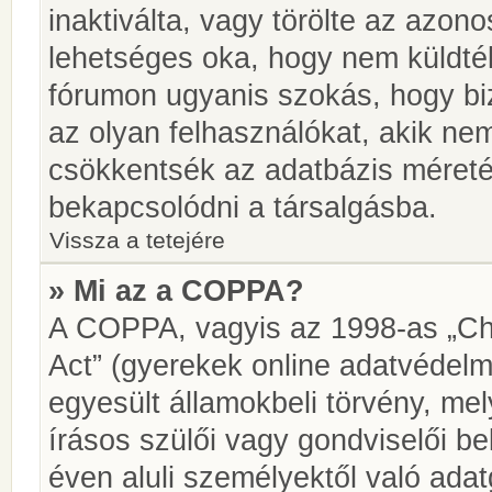
inaktiválta, vagy törölte az azon
lehetséges oka, hogy nem küldté
fórumon ugyanis szokás, hogy biz
az olyan felhasználókat, akik ne
csökkentsék az adatbázis méretét.
bekapcsolódni a társalgásba.
Vissza a tetejére
» Mi az a COPPA?
A COPPA, vagyis az 1998-as „Chi
Act” (gyerekek online adatvédelm
egyesült államokbeli törvény, me
írásos szülői vagy gondviselői 
éven aluli személyektől való ada