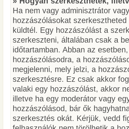
» Hogyan szerkeszthetek, illet
Ha nem vagy adminisztrátor vagy
hozzászólásokat szerkesztheted 
küldtél. Egy hozzászólást a szer
szerkeszteni, általában csak a be
időtartamban. Abban az esetben, 
hozzászólásodra, a hozzászóláso
megjelenni, mely jelzi, a hozzászó
szerkesztésre. Ez csak akkor fog
valaki egy hozzászólást, akkor n
illetve ha egy moderátor vagy egy
hozzászólásod, bár ők hagyhatna
szerkesztés okát. Kérjük, vedd f
felhasználók nem törölhetik a ho