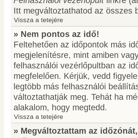
Felhasználói vezérlőpult
linkre (á
Itt megváltoztathatod az összes b
Vissza a tetejére
» Nem pontos az idő!
Feltehetően az időpontok más idő
megjelenítésre, mint amiben vag
felhasználói vezérlőpultban az i
megfelelően. Kérjük, vedd figyel
legtöbb más felhasználói beállítás
változtathatják meg. Tehát ha még
alakalom, hogy megtedd.
Vissza a tetejére
» Megváltoztattam az időzónát