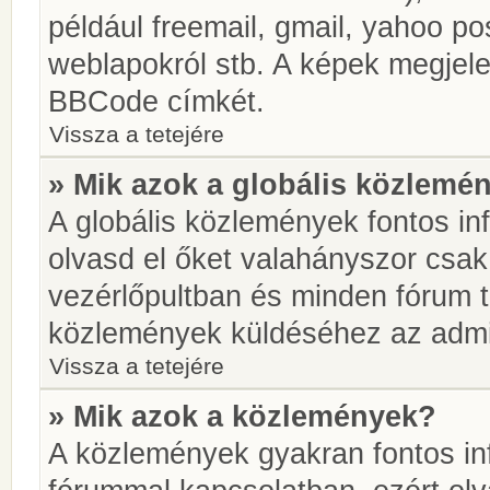
például freemail, gmail, yahoo pos
weblapokról stb. A képek megjel
BBCode címkét.
Vissza a tetejére
» Mik azok a globális közlemé
A globális közlemények fontos in
olvasd el őket valahányszor csak
vezérlőpultban és minden fórum t
közlemények küldéséhez az admin
Vissza a tetejére
» Mik azok a közlemények?
A közlemények gyakran fontos in