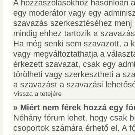
A hozzászólásokhoz hasonlóan a 
egy moderátor vagy egy adminiszt
szavazás szerkesztéséhez menj 
mindig ehhez tartozik a szavazás
Ha még senki sem szavazott, a ké
vagy megváltoztathatja a választ
érkezett szavazat, csak egy admi
törölheti vagy szerkesztheti a sz
a szavazást a szavazási lehetős
Vissza a tetejére
» Miért nem férek hozzá egy 
Néhány fórum lehet, hogy csak bi
csoportok számára érhető el. A 