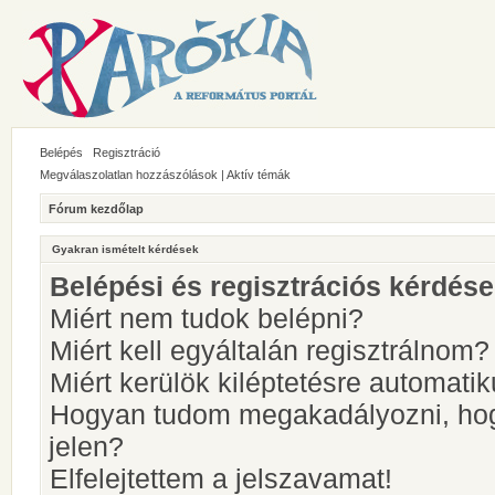
Belépés
Regisztráció
Megválaszolatlan hozzászólások
|
Aktív témák
Fórum kezdőlap
Gyakran ismételt kérdések
Belépési és regisztrációs kérdés
Miért nem tudok belépni?
Miért kell egyáltalán regisztrálnom?
Miért kerülök kiléptetésre automati
Hogyan tudom megakadályozni, hog
jelen?
Elfelejtettem a jelszavamat!