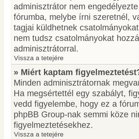
adminisztrátor nem engedélyezt
fórumba, melybe írni szeretnél, 
tagjai küldhetnek csatolmányokat
nem tudsz csatolmányokat hozzáa
adminisztrátorral.
Vissza a tetejére
» Miért kaptam figyelmeztetést
Minden adminisztrátornak megvan 
Ha megsértettél egy szabályt, fi
vedd figyelembe, hogy ez a fóru
phpBB Group-nak semmi köze nin
figyelmeztetésekhez.
Vissza a tetejére