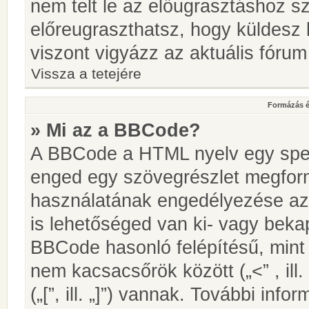
nem telt le az előugrasztáshoz s
előreugraszthatsz, hogy küldesz 
viszont vigyázz az aktuális fórum
Vissza a tetejére
Formázás é
» Mi az a BBCode?
A BBCode a HTML nyelv egy speci
enged egy szövegrészlet megfo
használatának engedélyezése az 
is lehetőséged van ki- vagy beka
BBCode hasonló felépítésű, min
nem kacsacsőrök között („<” , ill
(„[”, ill. „]”) vannak. További in