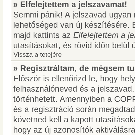
» Elfelejtettem a jelszavamat!
Semmi pánik! A jelszavad ugyan n
lehetőséged van új készítésére. 
majd kattints az
Elfelejtettem a 
utasításokat, és rövid időn belül 
Vissza a tetejére
» Regisztráltam, de mégsem tu
Először is ellenőrizd le, hogy he
felhasználóneved és a jelszavad.
történhetett. Amennyiben a COP
és a regisztráció során megadtad
követned kell a kapott utasításo
hogy az új azonosítók aktiválásra