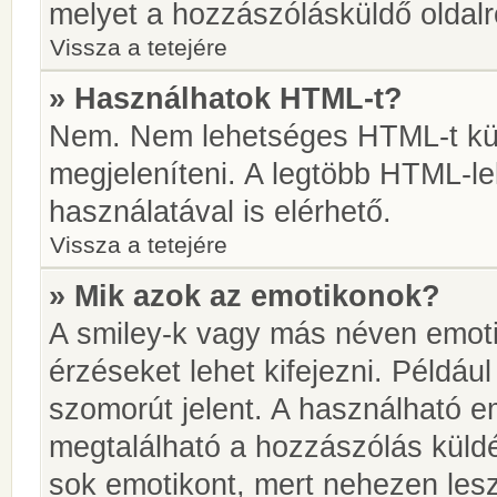
melyet a hozzászólásküldő oldalró
Vissza a tetejére
» Használhatok HTML-t?
Nem. Nem lehetséges HTML-t kül
megjeleníteni. A legtöbb HTML-l
használatával is elérhető.
Vissza a tetejére
» Mik azok az emotikonok?
A smiley-k vagy más néven emoti
érzéseket lehet kifejezni. Például
szomorút jelent. A használható em
megtalálható a hozzászólás küldé
sok emotikont, mert nehezen lesz