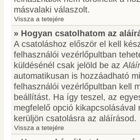
másvalaki válaszolt.
Vissza a tetejére
» Hogyan csatolhatom az aláí
A csatoláshoz először el kell kés
felhasználói vezérlőpultban teh
küldésénél csak jelöld be az
Aláí
automatikusan is hozzáadható m
felhasználói vezérlőpultban kell 
beállítást. Ha így teszel, az egy
megfelelő opció kikapcsolásával
kerüljön csatolásra az aláírásod.
Vissza a tetejére