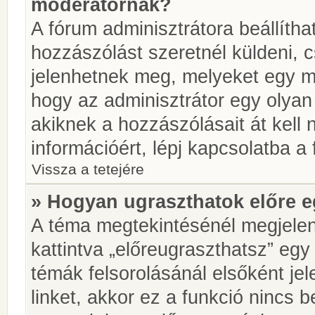
moderátornak?
A fórum adminisztrátora beállíth
hozzászólást szeretnél küldeni, 
jelenhetnek meg, melyeket egy mo
hogy az adminisztrátor egy olyan
akiknek a hozzászólásait át kell
információért, lépj kapcsolatba a
Vissza a tetejére
» Hogyan ugraszthatok előre e
A téma megtekintésénél megjelen
kattintva „előreugraszthatsz” egy
témák felsorolásánál elsőként je
linket, akkor ez a funkció nincs