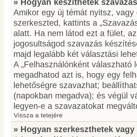
» Hogyan készíthetek szavazás
Amikor egy új témát nyitsz, vagy
szerkeszted, kattints a „Szavazá
alatt. Ha nem látod ezt a fület, az
jogosultságod szavazás készíté
majd legalább két választási lehe
A „Felhasználónként válaszható 
megadhatod azt is, hogy egy felh
lehetőségre szavazhat; beállítha
(napokban megadva); és végül vá
legyen-e a szavazatokat megválto
Vissza a tetejére
» Hogyan szerkeszthetek vagy 