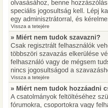
olvasásához, benne hozzászólás 
speciális jogosultság kell. Lépj 
egy adminisztrátorral, és kérelme
Vissza a tetejére
» Miért nem tudok szavazni?
Csak regisztrált felhasználók ve
többszöri szavazás elkerülése vé
felhasználó vagy de mégsem tuds
nincs jogosultságod a szavazásh
Vissza a tetejére
» Miért nem tudok hozzáadni 
A csatolmányok feltöltéséhez sz
fórumokra, csoportokra vagy felh