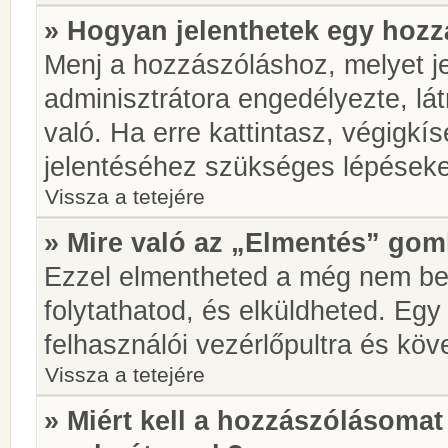
» Hogyan jelenthetek egy hoz
Menj a hozzászóláshoz, melyet je
adminisztrátora engedélyezte, lá
való. Ha erre kattintasz, végigkí
jelentéséhez szükséges lépések
Vissza a tetejére
» Mire való az „Elmentés” go
Ezzel elmentheted a még nem be
folytathatod, és elküldheted. Eg
felhasználói vezérlőpultra és kö
Vissza a tetejére
» Miért kell a hozzászólásoma