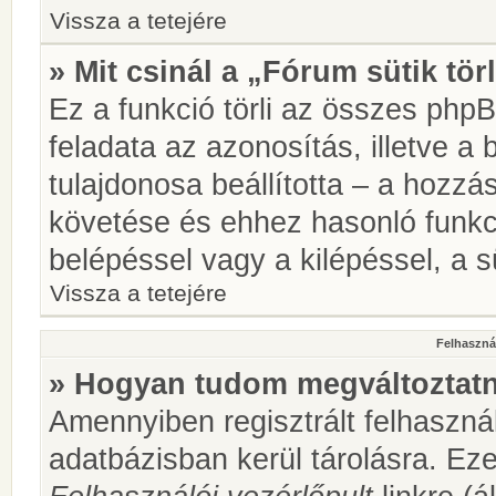
Vissza a tetejére
» Mit csinál a „Fórum sütik tör
Ez a funkció törli az összes phpBB
feladata az azonosítás, illetve a 
tulajdonosa beállította – a hozz
követése és ehhez hasonló funkc
belépéssel vagy a kilépéssel, a sü
Vissza a tetejére
Felhasznál
» Hogyan tudom megváltoztatni
Amennyiben regisztrált felhaszná
adatbázisban kerül tárolásra. Ez