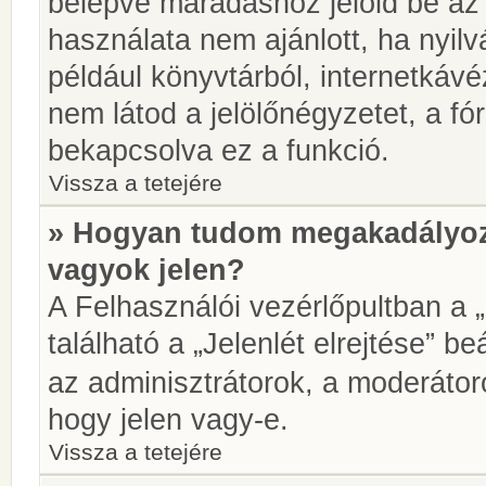
belépve maradáshoz jelöld be az 
használata nem ajánlott, ha nyilv
például könyvtárból, internetkáv
nem látod a jelölőnégyzetet, a f
bekapcsolva ez a funkció.
Vissza a tetejére
» Hogyan tudom megakadályoz
vagyok jelen?
A Felhasználói vezérlőpultban a 
található a „Jelenlét elrejtése” be
az adminisztrátorok, a moderátoro
hogy jelen vagy-e.
Vissza a tetejére