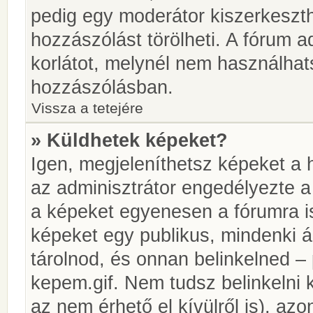
pedig egy moderátor kiszerkeszth
hozzászólást törölheti. A fórum ad
korlátot, melynél nem használhat
hozzászólásban.
Vissza a tetejére
» Küldhetek képeket?
Igen, megjeleníthetsz képeket a
az adminisztrátor engedélyezte 
a képeket egyenesen a fórumra is
képeket egy publikus, mindenki ál
tárolnod, és onnan belinkelned – 
kepem.gif. Nem tudsz belinkelni 
az nem érhető el kívülről is), azo