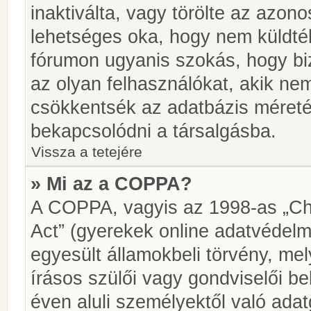
inaktiválta, vagy törölte az azon
lehetséges oka, hogy nem küldté
fórumon ugyanis szokás, hogy biz
az olyan felhasználókat, akik ne
csökkentsék az adatbázis méretét.
bekapcsolódni a társalgásba.
Vissza a tetejére
» Mi az a COPPA?
A COPPA, vagyis az 1998-as „Chi
Act” (gyerekek online adatvédelm
egyesült államokbeli törvény, me
írásos szülői vagy gondviselői 
éven aluli személyektől való ada