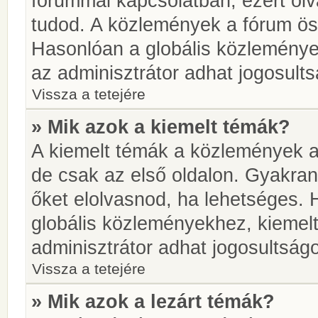
fórummal kapcsolatban, ezért olv
tudod. A közlemények a fórum öss
Hasonlóan a globális közlemény
az adminisztrátor adhat jogosults
Vissza a tetejére
» Mik azok a kiemelt témák?
A kiemelt témák a közlemények a
de csak az első oldalon. Gyakra
őket elolvasnod, ha lehetséges. 
globális közleményekhez, kiemel
adminisztrátor adhat jogosultságo
Vissza a tetejére
» Mik azok a lezárt témák?