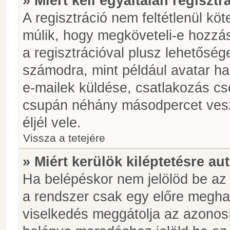
» Miért kell egyáltalán regiszt
A regisztráció nem feltétlenül kö
múlik, hogy megköveteli-e hozzá
a regisztrációval plusz lehetőség
számodra, mint például avatar has
e-mailek küldése, csatlakozás cs
csupán néhány másodpercet vesz 
éljél vele.
Vissza a tetejére
» Miért kerülök kiléptetésre a
Ha belépéskor nem jelölöd be a
a rendszer csak egy előre meghat
viselkedés meggátolja az azonosít