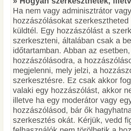
» Hogyan szerkeszthetek, illet
Ha nem vagy adminisztrátor vagy
hozzászólásokat szerkesztheted 
küldtél. Egy hozzászólást a szer
szerkeszteni, általában csak a be
időtartamban. Abban az esetben, 
hozzászólásodra, a hozzászóláso
megjelenni, mely jelzi, a hozzászó
szerkesztésre. Ez csak akkor fog
valaki egy hozzászólást, akkor n
illetve ha egy moderátor vagy egy
hozzászólásod, bár ők hagyhatna
szerkesztés okát. Kérjük, vedd f
felhasználók nem törölhetik a ho