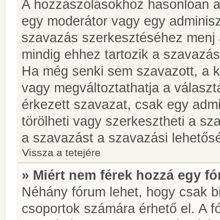
A hozzászólásokhoz hasonlóan a 
egy moderátor vagy egy adminiszt
szavazás szerkesztéséhez menj 
mindig ehhez tartozik a szavazás
Ha még senki sem szavazott, a ké
vagy megváltoztathatja a választ
érkezett szavazat, csak egy admi
törölheti vagy szerkesztheti a sz
a szavazást a szavazási lehetős
Vissza a tetejére
» Miért nem férek hozzá egy 
Néhány fórum lehet, hogy csak bi
csoportok számára érhető el. A 