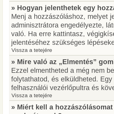
» Hogyan jelenthetek egy hoz
Menj a hozzászóláshoz, melyet je
adminisztrátora engedélyezte, lá
való. Ha erre kattintasz, végigkí
jelentéséhez szükséges lépések
Vissza a tetejére
» Mire való az „Elmentés” go
Ezzel elmentheted a még nem be
folytathatod, és elküldheted. Eg
felhasználói vezérlőpultra és kö
Vissza a tetejére
» Miért kell a hozzászólásoma