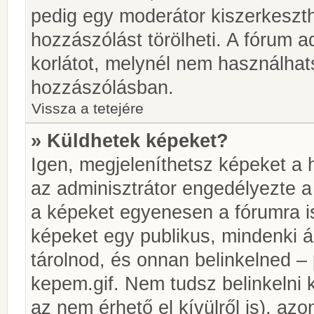
pedig egy moderátor kiszerkeszth
hozzászólást törölheti. A fórum ad
korlátot, melynél nem használhat
hozzászólásban.
Vissza a tetejére
» Küldhetek képeket?
Igen, megjeleníthetsz képeket a
az adminisztrátor engedélyezte 
a képeket egyenesen a fórumra is
képeket egy publikus, mindenki ál
tárolnod, és onnan belinkelned – 
kepem.gif. Nem tudsz belinkelni 
az nem érhető el kívülről is), azo