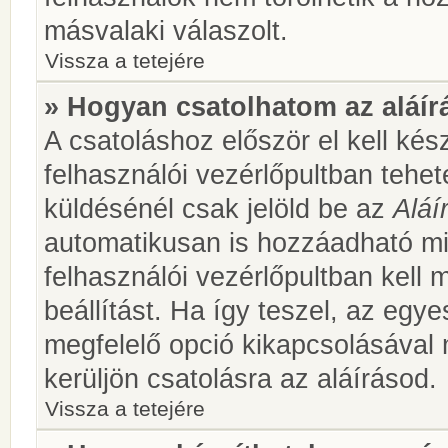
másvalaki válaszolt.
Vissza a tetejére
» Hogyan csatolhatom az aláí
A csatoláshoz először el kell kés
felhasználói vezérlőpultban teh
küldésénél csak jelöld be az
Aláí
automatikusan is hozzáadható m
felhasználói vezérlőpultban kell 
beállítást. Ha így teszel, az egy
megfelelő opció kikapcsolásával
kerüljön csatolásra az aláírásod.
Vissza a tetejére