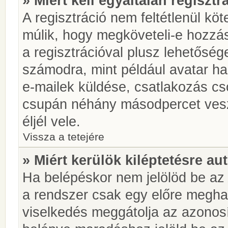
» Miért kell egyáltalán regiszt
A regisztráció nem feltétlenül kö
múlik, hogy megköveteli-e hozzá
a regisztrációval plusz lehetőség
számodra, mint például avatar has
e-mailek küldése, csatlakozás cs
csupán néhány másodpercet vesz 
éljél vele.
Vissza a tetejére
» Miért kerülök kiléptetésre a
Ha belépéskor nem jelölöd be a
a rendszer csak egy előre meghat
viselkedés meggátolja az azonosít