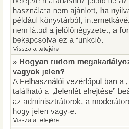
belépve maradáshoz jelöld be az 
használata nem ajánlott, ha nyilv
például könyvtárból, internetkáv
nem látod a jelölőnégyzetet, a f
bekapcsolva ez a funkció.
Vissza a tetejére
» Hogyan tudom megakadályoz
vagyok jelen?
A Felhasználói vezérlőpultban a 
található a „Jelenlét elrejtése” be
az adminisztrátorok, a moderátoro
hogy jelen vagy-e.
Vissza a tetejére