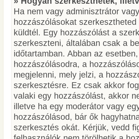
» Hogyan szerkeszthetek, illet
Ha nem vagy adminisztrátor vagy
hozzászólásokat szerkesztheted 
küldtél. Egy hozzászólást a szer
szerkeszteni, általában csak a be
időtartamban. Abban az esetben, 
hozzászólásodra, a hozzászóláso
megjelenni, mely jelzi, a hozzászó
szerkesztésre. Ez csak akkor fog
valaki egy hozzászólást, akkor n
illetve ha egy moderátor vagy egy
hozzászólásod, bár ők hagyhatna
szerkesztés okát. Kérjük, vedd f
felhasználók nem törölhetik a ho