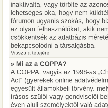
inaktiválta, vagy törölte az azon
lehetséges oka, hogy nem küldté
fórumon ugyanis szokás, hogy biz
az olyan felhasználókat, akik ne
csökkentsék az adatbázis méretét.
bekapcsolódni a társalgásba.
Vissza a tetejére
» Mi az a COPPA?
A COPPA, vagyis az 1998-as „Chi
Act” (gyerekek online adatvédelm
egyesült államokbeli törvény, me
írásos szülői vagy gondviselői 
éven aluli személyektől való ada