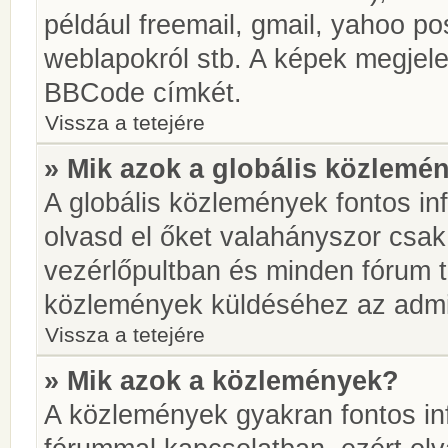
például freemail, gmail, yahoo pos
weblapokról stb. A képek megjel
BBCode címkét.
Vissza a tetejére
» Mik azok a globális közlemé
A globális közlemények fontos in
olvasd el őket valahányszor csak
vezérlőpultban és minden fórum t
közlemények küldéséhez az admin
Vissza a tetejére
» Mik azok a közlemények?
A közlemények gyakran fontos in