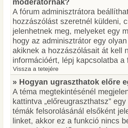
moderátornak?
A fórum adminisztrátora beállíth
hozzászólást szeretnél küldeni, 
jelenhetnek meg, melyeket egy mo
hogy az adminisztrátor egy olyan
akiknek a hozzászólásait át kell
információért, lépj kapcsolatba a
Vissza a tetejére
» Hogyan ugraszthatok előre e
A téma megtekintésénél megjelen
kattintva „előreugraszthatsz” egy
témák felsorolásánál elsőként je
linket, akkor ez a funkció nincs