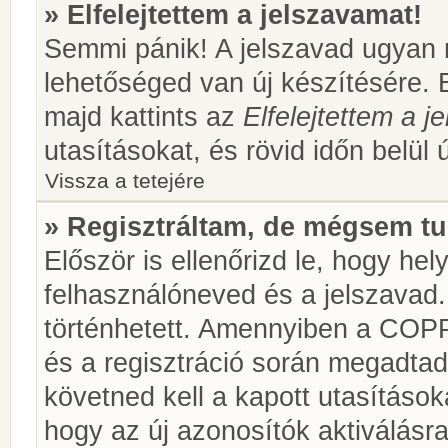
» Elfelejtettem a jelszavamat!
Semmi pánik! A jelszavad ugyan n
lehetőséged van új készítésére. 
majd kattints az
Elfelejtettem a 
utasításokat, és rövid időn belül 
Vissza a tetejére
» Regisztráltam, de mégsem tu
Először is ellenőrizd le, hogy he
felhasználóneved és a jelszavad.
történhetett. Amennyiben a COP
és a regisztráció során megadtad
követned kell a kapott utasításo
hogy az új azonosítók aktiválásra