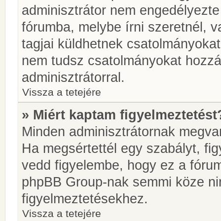
adminisztrátor nem engedélyezt
fórumba, melybe írni szeretnél, 
tagjai küldhetnek csatolmányokat
nem tudsz csatolmányokat hozzáa
adminisztrátorral.
Vissza a tetejére
» Miért kaptam figyelmeztetést
Minden adminisztrátornak megvan 
Ha megsértettél egy szabályt, fi
vedd figyelembe, hogy ez a fóru
phpBB Group-nak semmi köze nin
figyelmeztetésekhez.
Vissza a tetejére