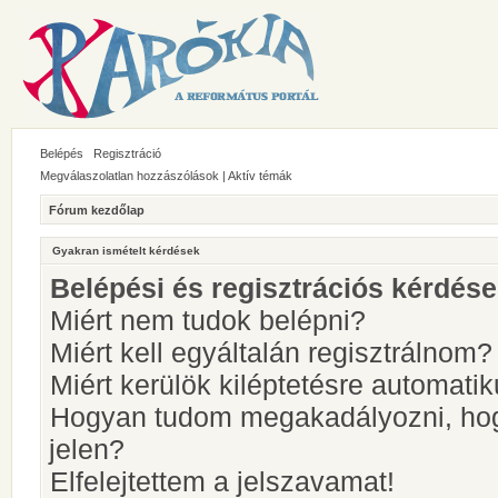
Belépés
Regisztráció
Megválaszolatlan hozzászólások
|
Aktív témák
Fórum kezdőlap
Gyakran ismételt kérdések
Belépési és regisztrációs kérdés
Miért nem tudok belépni?
Miért kell egyáltalán regisztrálnom?
Miért kerülök kiléptetésre automati
Hogyan tudom megakadályozni, hog
jelen?
Elfelejtettem a jelszavamat!