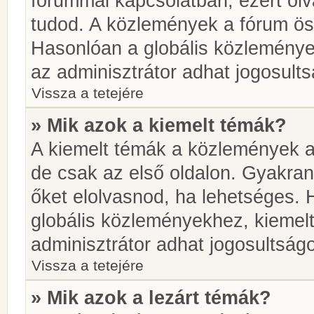
fórummal kapcsolatban, ezért olv
tudod. A közlemények a fórum öss
Hasonlóan a globális közlemény
az adminisztrátor adhat jogosults
Vissza a tetejére
» Mik azok a kiemelt témák?
A kiemelt témák a közlemények a
de csak az első oldalon. Gyakra
őket elolvasnod, ha lehetséges. 
globális közleményekhez, kiemel
adminisztrátor adhat jogosultságo
Vissza a tetejére
» Mik azok a lezárt témák?