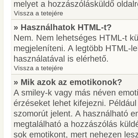
melyet a hozzászólásküldő oldalró
Vissza a tetejére
» Használhatok HTML-t?
Nem. Nem lehetséges HTML-t kül
megjeleníteni. A legtöbb HTML-l
használatával is elérhető.
Vissza a tetejére
» Mik azok az emotikonok?
A smiley-k vagy más néven emoti
érzéseket lehet kifejezni. Például
szomorút jelent. A használható em
megtalálható a hozzászólás küldé
sok emotikont, mert nehezen lesz