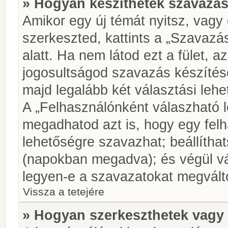
» Hogyan készíthetek szavazás
Amikor egy új témát nyitsz, vagy
szerkeszted, kattints a „Szavazá
alatt. Ha nem látod ezt a fület, az
jogosultságod szavazás készíté
majd legalább két választási lehe
A „Felhasználónként válaszható 
megadhatod azt is, hogy egy felh
lehetőségre szavazhat; beállítha
(napokban megadva); és végül vá
legyen-e a szavazatokat megválto
Vissza a tetejére
» Hogyan szerkeszthetek vagy 