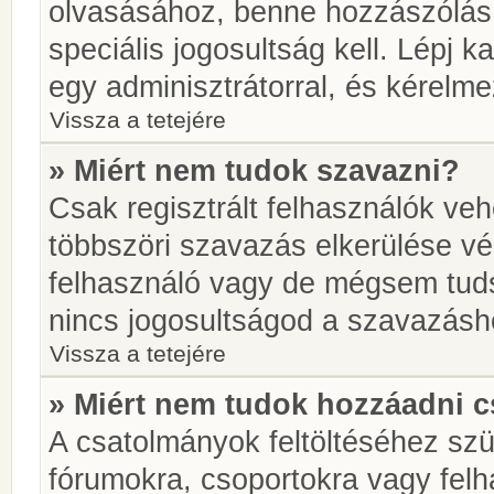
olvasásához, benne hozzászólás 
speciális jogosultság kell. Lépj 
egy adminisztrátorral, és kérelme
Vissza a tetejére
» Miért nem tudok szavazni?
Csak regisztrált felhasználók ve
többszöri szavazás elkerülése vé
felhasználó vagy de mégsem tuds
nincs jogosultságod a szavazásh
Vissza a tetejére
» Miért nem tudok hozzáadni 
A csatolmányok feltöltéséhez sz
fórumokra, csoportokra vagy felh