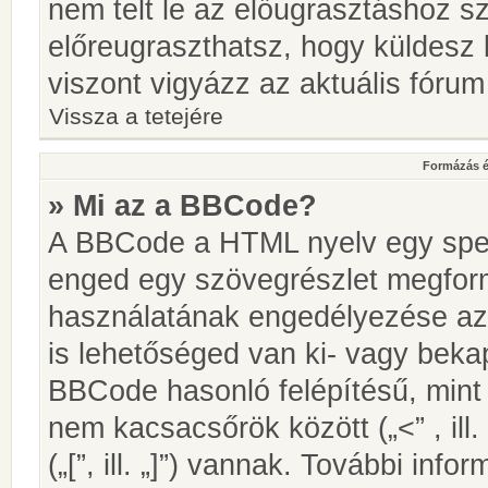
nem telt le az előugrasztáshoz s
előreugraszthatsz, hogy küldesz 
viszont vigyázz az aktuális fórum
Vissza a tetejére
Formázás é
» Mi az a BBCode?
A BBCode a HTML nyelv egy speci
enged egy szövegrészlet megfo
használatának engedélyezése az 
is lehetőséged van ki- vagy beka
BBCode hasonló felépítésű, min
nem kacsacsőrök között („<” , ill
(„[”, ill. „]”) vannak. További in