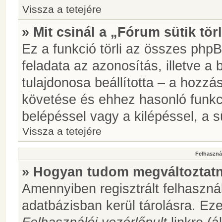
Vissza a tetejére
» Mit csinál a „Fórum sütik tör
Ez a funkció törli az összes phpBB
feladata az azonosítás, illetve a 
tulajdonosa beállította – a hozz
követése és ehhez hasonló funkc
belépéssel vagy a kilépéssel, a sü
Vissza a tetejére
Felhasznál
» Hogyan tudom megváltoztatni
Amennyiben regisztrált felhaszná
adatbázisban kerül tárolásra. Ez