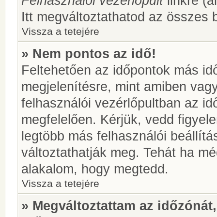
Felhasználói vezérlőpult
linkre (á
Itt megváltoztathatod az összes b
Vissza a tetejére
» Nem pontos az idő!
Feltehetően az időpontok más idő
megjelenítésre, mint amiben vag
felhasználói vezérlőpultban az i
megfelelően. Kérjük, vedd figyel
legtöbb más felhasználói beállítás
változtathatják meg. Tehát ha még
alakalom, hogy megtedd.
Vissza a tetejére
» Megváltoztattam az időzónát