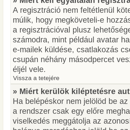
» Miért kell egyáltalán regiszt
A regisztráció nem feltétlenül kö
múlik, hogy megköveteli-e hozzá
a regisztrációval plusz lehetőség
számodra, mint például avatar has
e-mailek küldése, csatlakozás cs
csupán néhány másodpercet vesz 
éljél vele.
Vissza a tetejére
» Miért kerülök kiléptetésre a
Ha belépéskor nem jelölöd be a
a rendszer csak egy előre meghat
viselkedés meggátolja az azonosít