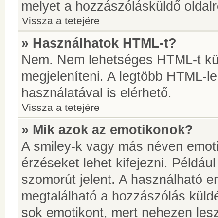
melyet a hozzászólásküldő oldalró
Vissza a tetejére
» Használhatok HTML-t?
Nem. Nem lehetséges HTML-t kül
megjeleníteni. A legtöbb HTML-l
használatával is elérhető.
Vissza a tetejére
» Mik azok az emotikonok?
A smiley-k vagy más néven emoti
érzéseket lehet kifejezni. Például
szomorút jelent. A használható em
megtalálható a hozzászólás küldé
sok emotikont, mert nehezen lesz