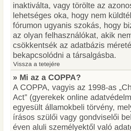
inaktiválta, vagy törölte az azon
lehetséges oka, hogy nem küldté
fórumon ugyanis szokás, hogy biz
az olyan felhasználókat, akik ne
csökkentsék az adatbázis méretét.
bekapcsolódni a társalgásba.
Vissza a tetejére
» Mi az a COPPA?
A COPPA, vagyis az 1998-as „Chi
Act” (gyerekek online adatvédelm
egyesült államokbeli törvény, me
írásos szülői vagy gondviselői 
éven aluli személyektől való ada