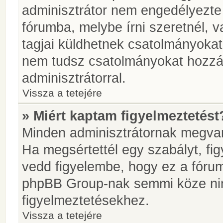
adminisztrátor nem engedélyezt
fórumba, melybe írni szeretnél, 
tagjai küldhetnek csatolmányokat
nem tudsz csatolmányokat hozzáa
adminisztrátorral.
Vissza a tetejére
» Miért kaptam figyelmeztetést
Minden adminisztrátornak megvan 
Ha megsértettél egy szabályt, fi
vedd figyelembe, hogy ez a fóru
phpBB Group-nak semmi köze nin
figyelmeztetésekhez.
Vissza a tetejére