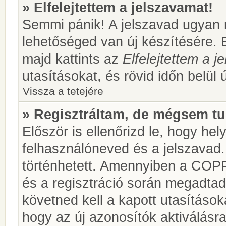
» Elfelejtettem a jelszavamat!
Semmi pánik! A jelszavad ugyan n
lehetőséged van új készítésére. 
majd kattints az
Elfelejtettem a 
utasításokat, és rövid időn belül 
Vissza a tetejére
» Regisztráltam, de mégsem tu
Először is ellenőrizd le, hogy he
felhasználóneved és a jelszavad.
történhetett. Amennyiben a COP
és a regisztráció során megadtad
követned kell a kapott utasításo
hogy az új azonosítók aktiválásra