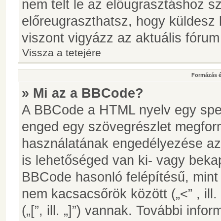
nem telt le az előugrasztáshoz s
előreugraszthatsz, hogy küldesz 
viszont vigyázz az aktuális fórum
Vissza a tetejére
Formázás é
» Mi az a BBCode?
A BBCode a HTML nyelv egy speci
enged egy szövegrészlet megfo
használatának engedélyezése az 
is lehetőséged van ki- vagy beka
BBCode hasonló felépítésű, min
nem kacsacsőrök között („<” , ill
(„[”, ill. „]”) vannak. További in