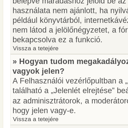
belépve maradáshoz jelöld be az 
használata nem ajánlott, ha nyilv
például könyvtárból, internetkáv
nem látod a jelölőnégyzetet, a f
bekapcsolva ez a funkció.
Vissza a tetejére
» Hogyan tudom megakadályoz
vagyok jelen?
A Felhasználói vezérlőpultban a 
található a „Jelenlét elrejtése” be
az adminisztrátorok, a moderátoro
hogy jelen vagy-e.
Vissza a tetejére