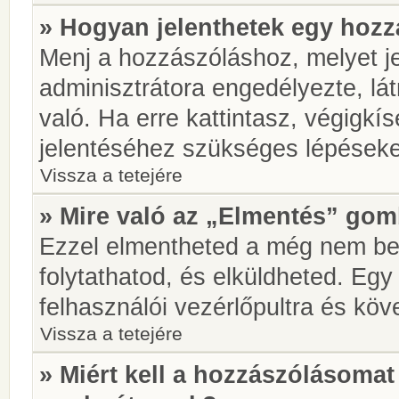
» Hogyan jelenthetek egy hoz
Menj a hozzászóláshoz, melyet je
adminisztrátora engedélyezte, lá
való. Ha erre kattintasz, végigkí
jelentéséhez szükséges lépések
Vissza a tetejére
» Mire való az „Elmentés” go
Ezzel elmentheted a még nem be
folytathatod, és elküldheted. Eg
felhasználói vezérlőpultra és kö
Vissza a tetejére
» Miért kell a hozzászólásoma