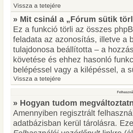
Vissza a tetejére
» Mit csinál a „Fórum sütik tör
Ez a funkció törli az összes phpBB
feladata az azonosítás, illetve a 
tulajdonosa beállította – a hozz
követése és ehhez hasonló funkc
belépéssel vagy a kilépéssel, a sü
Vissza a tetejére
Felhasznál
» Hogyan tudom megváltoztatni
Amennyiben regisztrált felhaszná
adatbázisban kerül tárolásra. Ez