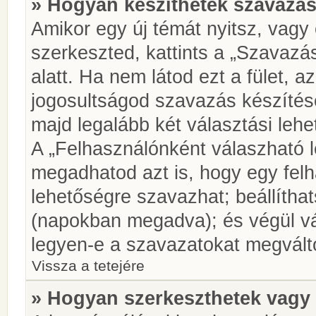
» Hogyan készíthetek szavazás
Amikor egy új témát nyitsz, vagy
szerkeszted, kattints a „Szavazá
alatt. Ha nem látod ezt a fület, az
jogosultságod szavazás készíté
majd legalább két választási lehe
A „Felhasználónként válaszható 
megadhatod azt is, hogy egy felh
lehetőségre szavazhat; beállítha
(napokban megadva); és végül vá
legyen-e a szavazatokat megválto
Vissza a tetejére
» Hogyan szerkeszthetek vagy 