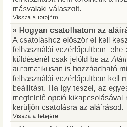
másvalaki válaszolt.
Vissza a tetejére
» Hogyan csatolhatom az aláí
A csatoláshoz először el kell kés
felhasználói vezérlőpultban teh
küldésénél csak jelöld be az
Aláí
automatikusan is hozzáadható m
felhasználói vezérlőpultban kell 
beállítást. Ha így teszel, az egy
megfelelő opció kikapcsolásával
kerüljön csatolásra az aláírásod.
Vissza a tetejére