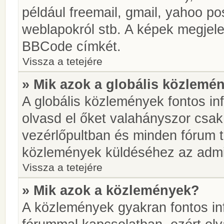
például freemail, gmail, yahoo pos
weblapokról stb. A képek megjel
BBCode címkét.
Vissza a tetejére
» Mik azok a globális közlemé
A globális közlemények fontos in
olvasd el őket valahányszor csak
vezérlőpultban és minden fórum t
közlemények küldéséhez az admin
Vissza a tetejére
» Mik azok a közlemények?
A közlemények gyakran fontos in