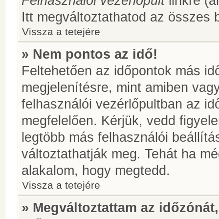
Felhasználói vezérlőpult
linkre (á
Itt megváltoztathatod az összes b
Vissza a tetejére
» Nem pontos az idő!
Feltehetően az időpontok más idő
megjelenítésre, mint amiben vag
felhasználói vezérlőpultban az i
megfelelően. Kérjük, vedd figyel
legtöbb más felhasználói beállítás
változtathatják meg. Tehát ha még
alakalom, hogy megtedd.
Vissza a tetejére
» Megváltoztattam az időzónát