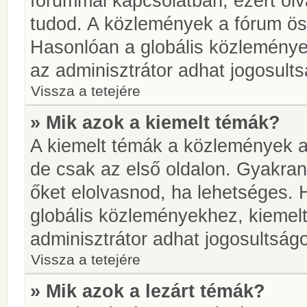
fórummal kapcsolatban, ezért olv
tudod. A közlemények a fórum öss
Hasonlóan a globális közlemény
az adminisztrátor adhat jogosults
Vissza a tetejére
» Mik azok a kiemelt témák?
A kiemelt témák a közlemények a
de csak az első oldalon. Gyakra
őket elolvasnod, ha lehetséges. 
globális közleményekhez, kiemel
adminisztrátor adhat jogosultságo
Vissza a tetejére
» Mik azok a lezárt témák?