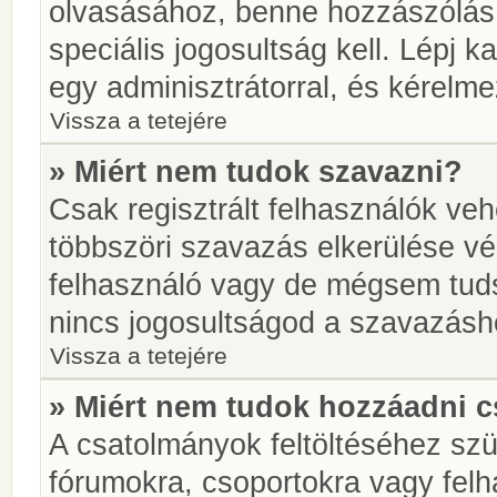
olvasásához, benne hozzászólás 
speciális jogosultság kell. Lépj 
egy adminisztrátorral, és kérelme
Vissza a tetejére
» Miért nem tudok szavazni?
Csak regisztrált felhasználók ve
többszöri szavazás elkerülése vé
felhasználó vagy de mégsem tuds
nincs jogosultságod a szavazásh
Vissza a tetejére
» Miért nem tudok hozzáadni 
A csatolmányok feltöltéséhez sz
fórumokra, csoportokra vagy felh