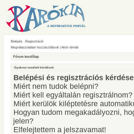
Belépés
Regisztráció
Megválaszolatlan hozzászólások
|
Aktív témák
Fórum kezdőlap
Gyakran ismételt kérdések
Belépési és regisztrációs kérdés
Miért nem tudok belépni?
Miért kell egyáltalán regisztrálnom?
Miért kerülök kiléptetésre automati
Hogyan tudom megakadályozni, hog
jelen?
Elfelejtettem a jelszavamat!