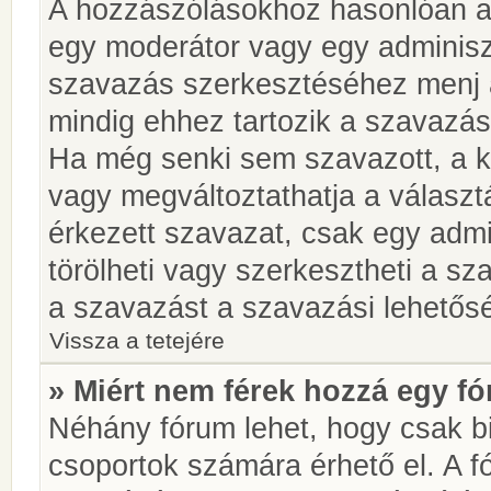
A hozzászólásokhoz hasonlóan a 
egy moderátor vagy egy adminiszt
szavazás szerkesztéséhez menj 
mindig ehhez tartozik a szavazás
Ha még senki sem szavazott, a ké
vagy megváltoztathatja a választ
érkezett szavazat, csak egy admi
törölheti vagy szerkesztheti a sz
a szavazást a szavazási lehetős
Vissza a tetejére
» Miért nem férek hozzá egy 
Néhány fórum lehet, hogy csak bi
csoportok számára érhető el. A 