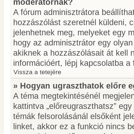
moderátornak?
A fórum adminisztrátora beállíth
hozzászólást szeretnél küldeni, 
jelenhetnek meg, melyeket egy mo
hogy az adminisztrátor egy olyan
akiknek a hozzászólásait át kell
információért, lépj kapcsolatba a
Vissza a tetejére
» Hogyan ugraszthatok előre e
A téma megtekintésénél megjelen
kattintva „előreugraszthatsz” egy
témák felsorolásánál elsőként je
linket, akkor ez a funkció nincs