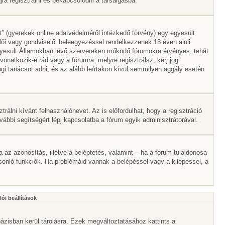
a regisztrálni és bekapcsolódni a társalgásba.
” (gyerekek online adatvédelméről intézkedő törvény) egy egyesült
lői vagy gondviselői beleegyezéssel rendelkezzenek 13 éven aluli
gyesült Államokban lévő szervereken működő fórumokra érvényes, tehát
atkozik-e rád vagy a fórumra, melyre regisztrálsz, kérj jogi
gi tanácsot adni, és az alább leírtakon kívül semmilyen aggály esetén
trálni kívánt felhasználónevet. Az is előfordulhat, hogy a regisztráció
ovábbi segítségért lépj kapcsolatba a fórum egyik adminisztrátorával.
ta az azonosítás, illetve a beléptetés, valamint – ha a fórum tulajdonosa
onló funkciók. Ha problémáid vannak a belépéssel vagy a kilépéssel, a
ói beállítások
ázisban kerül tárolásra. Ezek megváltoztatásához kattints a