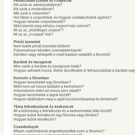
Felhasználói szintek és csoportok
Kik azok az adminisztrátorok?
Kik azok a moderátorok?
Mik azok a csoportok?
Hol látom a csoportokat, és hogyan csatlakozhatok egyhez?
Hogyan lehetek csoportvezető?
Miért jelenik meg néhány csoport más színnel?
Mi az az „elsődleges csoport”?
Mi az az „A csapat” link?
Privát üzenetek
Nem tudok privát üzenetet küldeni!
Folyamatosan kéretlen üzeneteket kapok!
Kéretlen vagy sértegető e-mailt kaptam valakitől a fórumról!
Barátok és haragosok
Mire valók a barátok és haragosok listák?
Hogyan adhatok hozzá, illetve távolíthatok el felhasználókat a barátok vag
Keresés a fórumban
Hogyan kereshetek egy fórumban?
Miért nem ad vissza találatot a keresésem?
A keresésem miért ad vissza üres oldalt!?
Hogyan kereshetek a tagok között?
Hogyan találhatom meg a saját hozzászólásaimat és témáimat?
Téma feliratkozások és kedvencek
Mi a különbség a feliratkozás és a kedvencekbe tétel között?
Hogyan tudok feliratkozni egy fórumra vagy témára?
Hogyan tudok leiratkozni?
Csatolmányok
Milyen csatolmányok engedélyezettek ezen a fórumon?