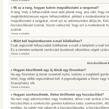
Vissza a tetejére
» Mi az a rang, hogyan tudom megváltoztatni a rangomat?
A rang, mely a felhasználók neve alatt jelenik meg, arra való, hogy 
megkülönböztessen egyes felhasználókat, például a moderátorokat és 
megváltoztatni a rangjukat, mivel azt az adminisztrátor állítja be. K
hozzászólásaid számát, hiszen valószínű, hogy ezt a moderátorok fe
számát.
Vissza a tetejére
» Miért kell bejelentkeznem e-mail küldéséhez?
Csak regisztrált felhasználók küldhetnek e-mailt a beépített e-mail fu
Ez a névtelen emberek nemkívánt leveleinek elkerülése végett szük
Vissza a tetejére
Hozzászólással 
» Hogyan készíthetek egy új témát egy fórumban?
Ha egy fórumban új témát szeretnél nyitni, kattints a megfelelő go
lehet, hogy előbb regisztrálnod kell. A jogosultságaidat a fórum vagy 
Szavazhatsz stb.
Vissza a tetejére
» Hogyan szerkeszthetek, illetve törölhetek egy hozzászólást?
Ha nem vagy adminisztrátor vagy moderátor, akkor csak azokat a hoz
hozzászólást a szerkesztés gombra kattintva tudsz szerkeszteni, ált
esetben, ha valaki már válaszolt a hozzászólásodra, a hozzászólásod