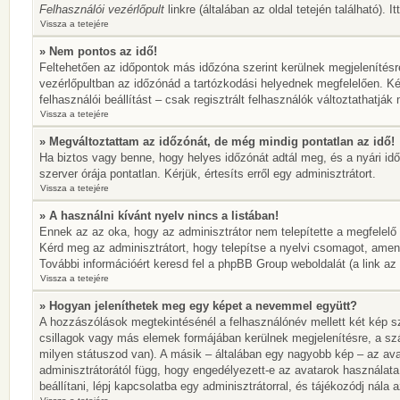
Felhasználói vezérlőpult
linkre (általában az oldal tetején található). 
Vissza a tetejére
» Nem pontos az idő!
Feltehetően az időpontok más időzóna szerint kerülnek megjelenítésr
vezérlőpultban az időzónád a tartózkodási helyednek megfelelően. Ké
felhasználói beállítást – csak regisztrált felhasználók változtathatj
Vissza a tetejére
» Megváltoztattam az időzónát, de még mindig pontatlan az idő!
Ha biztos vagy benne, hogy helyes időzónát adtál meg, és a nyári idős
szerver órája pontatlan. Kérjük, értesíts erről egy adminisztrátort.
Vissza a tetejére
» A használni kívánt nyelv nincs a listában!
Ennek az az oka, hogy az adminisztrátor nem telepítette a megfelelő
Kérd meg az adminisztrátort, hogy telepítse a nyelvi csomagot, amen
További információért keresd fel a phpBB Group weboldalát (a link az ol
Vissza a tetejére
» Hogyan jeleníthetek meg egy képet a nevemmel együtt?
A hozzászólások megtekintésénél a felhasználónév mellett két kép sz
csillagok vagy más elemek formájában kerülnek megjelenítésre, a sz
milyen státuszod van). A másik – általában egy nagyobb kép – az ava
adminisztrátorától függ, hogy engedélyezett-e az avatarok használata
beállítani, lépj kapcsolatba egy adminisztrátorral, és tájékozódj nála a