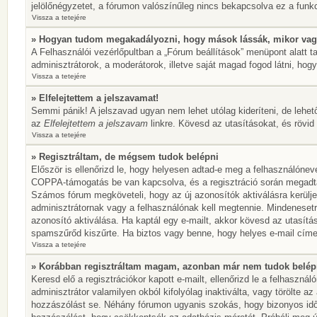
jelölőnégyzetet, a fórumon valószínűleg nincs bekapcsolva ez a funkc
Vissza a tetejére
» Hogyan tudom megakadályozni, hogy mások lássák, mikor vag
A Felhasználói vezérlőpultban a „Fórum beállítások” menüpont alatt tal
adminisztrátorok, a moderátorok, illetve saját magad fogod látni, hogy
Vissza a tetejére
» Elfelejtettem a jelszavamat!
Semmi pánik! A jelszavad ugyan nem lehet utólag kideríteni, de lehet
az
Elfelejtettem a jelszavam
linkre. Kövesd az utasításokat, és rövid 
Vissza a tetejére
» Regisztráltam, de mégsem tudok belépni
Először is ellenőrizd le, hogy helyesen adtad-e meg a felhasználónev
COPPA-támogatás be van kapcsolva, és a regisztráció során megadtad,
Számos fórum megköveteli, hogy az új azonosítók aktiválásra kerülje
adminisztrátornak vagy a felhasználónak kell megtennie. Mindenesetre
azonosító aktiválása. Ha kaptál egy e-mailt, akkor kövesd az utasítá
spamszűrőd kiszűrte. Ha biztos vagy benne, hogy helyes e-mail címet
Vissza a tetejére
» Korábban regisztráltam magam, azonban már nem tudok belép
Keresd elő a regisztrációkor kapott e-mailt, ellenőrizd le a felhaszn
adminisztrátor valamilyen okból kifolyólag inaktiválta, vagy törölte 
hozzászólást se. Néhány fórumon ugyanis szokás, hogy bizonyos idők