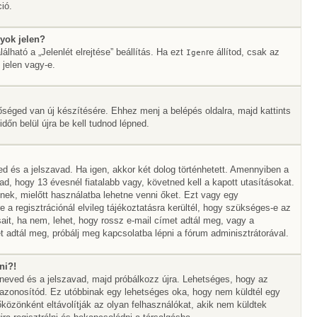
ió.
yok jelen?
álható a „Jelenlét elrejtése” beállítás. Ha ezt
re állítod, csak az
Igen
 jelen vagy-e.
őséged van új készítésére. Ehhez menj a belépés oldalra, majd kattints
időn belül újra be kell tudnod lépned.
ed és a jelszavad. Ha igen, akkor két dolog történhetett. Amennyiben a
 hogy 13 évesnél fiatalabb vagy, követned kell a kapott utasításokat.
nek, mielőtt használatba lehetne venni őket. Ezt vagy egy
 a regisztrációnál elvileg tájékoztatásra kerültél, hogy szükséges-e az
sait, ha nem, lehet, hogy rossz e-mail címet adtál meg, vagy a
 adtál meg, próbálj meg kapcsolatba lépni a fórum adminisztrátorával.
ni?!
álóneved és a jelszavad, majd próbálkozz újra. Lehetséges, hogy az
az azonosítód. Ez utóbbinak egy lehetséges oka, hogy nem küldtél egy
özönként eltávolítják az olyan felhasználókat, akik nem küldtek