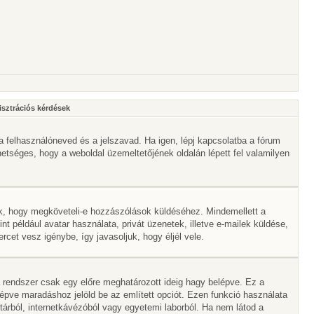
isztrációs kérdések
a felhasználóneved és a jelszavad. Ha igen, lépj kapcsolatba a fórum
ehetséges, hogy a weboldal üzemeltetőjének oldalán lépett fel valamilyen
lik, hogy megköveteli-e hozzászólások küldéséhez. Mindemellett a
nt például avatar használata, privát üzenetek, illetve e-mailek küldése,
et vesz igénybe, így javasoljuk, hogy éljél vele.
 rendszer csak egy előre meghatározott ideig hagy belépve. Ez a
lépve maradáshoz jelöld be az említett opciót. Ezen funkció használata
vtárból, internetkávézóból vagy egyetemi laborból. Ha nem látod a