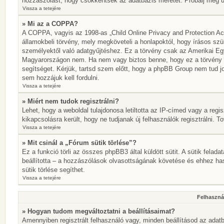
hozzászólást, hogy csökkentsék az adatbázis méretét. Próbálj meg újr
Vissza a tetejére
» Mi az a COPPA?
A COPPA, vagyis az 1998-as „Child Online Privacy and Protection Act
államokbeli törvény, mely megköveteli a honlapoktól, hogy írásos szü
személyektől való adatgyűjtéshez. Ez a törvény csak az Amerikai E
Magyarországon nem. Ha nem vagy biztos benne, hogy ez a törvény von
segítséget. Kérjük, tartsd szem előtt, hogy a phpBB Group nem tud jo
sem hozzájuk kell fordulni.
Vissza a tetejére
» Miért nem tudok regisztrálni?
Lehet, hogy a weboldal tulajdonosa letiltotta az IP-címed vagy a regisz
kikapcsolásra került, hogy ne tudjanak új felhasználók regisztrálni. T
Vissza a tetejére
» Mit csinál a „Fórum sütik törlése”?
Ez a funkció törli az összes phpBB3 által küldött sütit. A sütik felada
beállította – a hozzászólások olvasottságának követése és ehhez has
sütik törlése segíthet.
Vissza a tetejére
Felhasznál
» Hogyan tudom megváltoztatni a beállításaimat?
Amennyiben regisztrált felhasználó vagy, minden beállításod az adatb