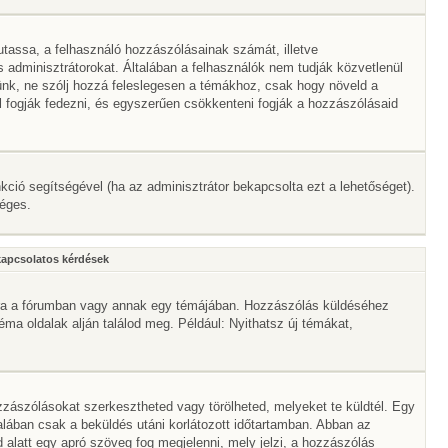
mutassa, a felhasználó hozzászólásainak számát, illetve
adminisztrátorokat. Általában a felhasználók nem tudják közvetlenül
érünk, ne szólj hozzá feleslegesen a témákhoz, csak hogy növeld a
l fogják fedezni, és egyszerűen csökkenteni fogják a hozzászólásaid
nkció segítségével (ha az adminisztrátor bekapcsolta ezt a lehetőséget).
séges.
kapcsolatos kérdések
mbra a fórumban vagy annak egy témájában. Hozzászólás küldéséhez
téma oldalak alján találod meg. Például: Nyithatsz új témákat,
zászólásokat szerkesztheted vagy törölheted, melyeket te küldtél. Egy
alában csak a beküldés utáni korlátozott időtartamban. Abban az
 alatt egy apró szöveg fog megjelenni, mely jelzi, a hozzászólás