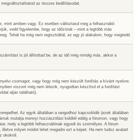
Itt megváltoztathatod az összes beállításodat.
e, mint amiben vagy. Ez esetben változtasd meg a felhasználói
rjük, vedd figyelembe, hogy az időzónát – mint a legtöbb más
ák meg. Tehát ha még nem regisztráltál, ez egy jó alakalom, hogy megtedd.
zámítást is jól állítottad be, de az idő még mindig más, akkor a
 nyelvi csomagot, vagy hogy még nem készült fordítás a kívánt nyelvre.
nyiben viszont még nem létezik, nyugodtan készítsd el a fordítást.
dal alján található).
erepelhet. Az egyik általában a rangodhoz kapcsolódik (ezek általában
ámuk mutatja mennyi hozzászólást küldtél eddig a fórumon, vagy hogy
tar, mely a legtöbb felhasználónak egyedi és személyes. A fórum
, illetve milyen módot lehet megadni ezt a képet. Ha nem tudsz avatart
z okokról.