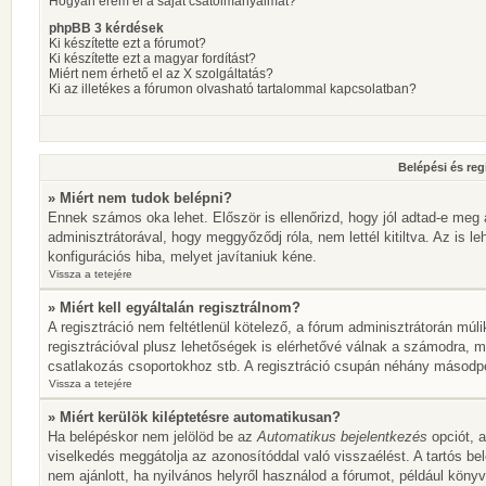
Hogyan érem el a saját csatolmányaimat?
phpBB 3 kérdések
Ki készítette ezt a fórumot?
Ki készítette ezt a magyar fordítást?
Miért nem érhető el az X szolgáltatás?
Ki az illetékes a fórumon olvasható tartalommal kapcsolatban?
Belépési és reg
» Miért nem tudok belépni?
Ennek számos oka lehet. Először is ellenőrizd, hogy jól adtad-e meg 
adminisztrátorával, hogy meggyőződj róla, nem lettél kitiltva. Az is l
konfigurációs hiba, melyet javítaniuk kéne.
Vissza a tetejére
» Miért kell egyáltalán regisztrálnom?
A regisztráció nem feltétlenül kötelező, a fórum adminisztrátorán mú
regisztrációval plusz lehetőségek is elérhetővé válnak a számodra, mi
csatlakozás csoportokhoz stb. A regisztráció csupán néhány másodperc
Vissza a tetejére
» Miért kerülök kiléptetésre automatikusan?
Ha belépéskor nem jelölöd be az
Automatikus bejelentkezés
opciót, a
viselkedés meggátolja az azonosítóddal való visszaélést. A tartós be
nem ajánlott, ha nyilvános helyről használod a fórumot, például köny