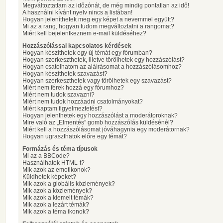
Megváltoztattam az időzónát, de még mindig pontatlan az idő!
A használni kívánt nyelv nincs a listában!
Hogyan jeleníthetek meg egy képet a nevemmel együtt?
Mi az a rang, hogyan tudom megváltoztatni a rangomat?
Miért kell bejelentkeznem e-mail küldéséhez?
Hozzászólással kapcsolatos kérdések
Hogyan készíthetek egy új témát egy fórumban?
Hogyan szerkeszthetek, illetve törölhetek egy hozzászólást?
Hogyan csatolhatom az aláírásomat a hozzászólásomhoz?
Hogyan készíthetek szavazást?
Hogyan szerkeszthetek vagy törölhetek egy szavazást?
Miért nem férek hozzá egy fórumhoz?
Miért nem tudok szavazni?
Miért nem tudok hozzáadni csatolmányokat?
Miért kaptam figyelmeztetést?
Hogyan jelenthetek egy hozzászólást a moderátoroknak?
Mire való az „Elmentés” gomb hozzászólás küldésénél?
Miért kell a hozzászólásomat jóváhagynia egy moderátornak?
Hogyan ugraszthatok előre egy témát?
Formázás és téma típusok
Mi az a BBCode?
Használhatok HTML-t?
Mik azok az emotikonok?
Küldhetek képeket?
Mik azok a globális közlemények?
Mik azok a közlemények?
Mik azok a kiemelt témák?
Mik azok a lezárt témák?
Mik azok a téma ikonok?