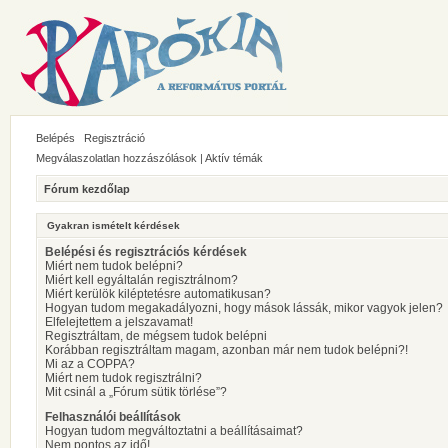
Belépés
Regisztráció
Megválaszolatlan hozzászólások
|
Aktív témák
Fórum kezdőlap
Gyakran ismételt kérdések
Belépési és regisztrációs kérdések
Miért nem tudok belépni?
Miért kell egyáltalán regisztrálnom?
Miért kerülök kiléptetésre automatikusan?
Hogyan tudom megakadályozni, hogy mások lássák, mikor vagyok jelen?
Elfelejtettem a jelszavamat!
Regisztráltam, de mégsem tudok belépni
Korábban regisztráltam magam, azonban már nem tudok belépni?!
Mi az a COPPA?
Miért nem tudok regisztrálni?
Mit csinál a „Fórum sütik törlése”?
Felhasználói beállítások
Hogyan tudom megváltoztatni a beállításaimat?
Nem pontos az idő!