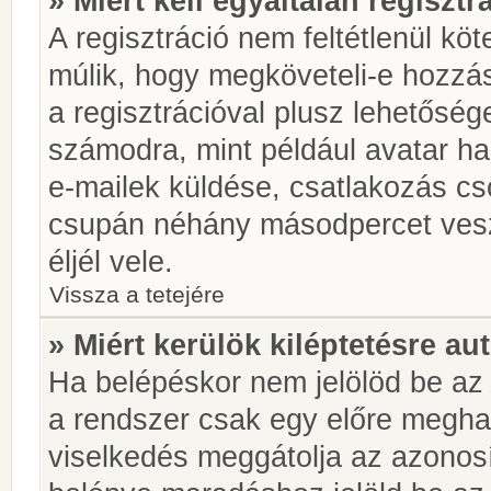
» Miért kell egyáltalán regiszt
A regisztráció nem feltétlenül kö
múlik, hogy megköveteli-e hozzá
a regisztrációval plusz lehetőség
számodra, mint például avatar has
e-mailek küldése, csatlakozás cs
csupán néhány másodpercet vesz 
éljél vele.
Vissza a tetejére
» Miért kerülök kiléptetésre a
Ha belépéskor nem jelölöd be a
a rendszer csak egy előre meghat
viselkedés meggátolja az azonosít