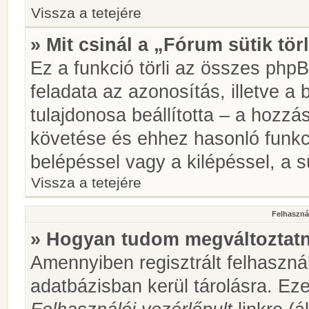
Vissza a tetejére
» Mit csinál a „Fórum sütik tör
Ez a funkció törli az összes phpBB
feladata az azonosítás, illetve a 
tulajdonosa beállította – a hozz
követése és ehhez hasonló funkc
belépéssel vagy a kilépéssel, a sü
Vissza a tetejére
Felhasznál
» Hogyan tudom megváltoztatni
Amennyiben regisztrált felhaszná
adatbázisban kerül tárolásra. Ez