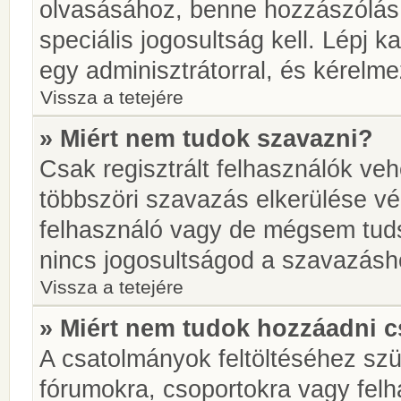
olvasásához, benne hozzászólás 
speciális jogosultság kell. Lépj 
egy adminisztrátorral, és kérelme
Vissza a tetejére
» Miért nem tudok szavazni?
Csak regisztrált felhasználók ve
többszöri szavazás elkerülése vé
felhasználó vagy de mégsem tuds
nincs jogosultságod a szavazásh
Vissza a tetejére
» Miért nem tudok hozzáadni 
A csatolmányok feltöltéséhez sz
fórumokra, csoportokra vagy felh