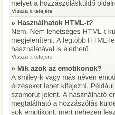
melyet a hozzászólásküldő oldalró
Vissza a tetejére
» Használhatok HTML-t?
Nem. Nem lehetséges HTML-t kül
megjeleníteni. A legtöbb HTML-l
használatával is elérhető.
Vissza a tetejére
» Mik azok az emotikonok?
A smiley-k vagy más néven emoti
érzéseket lehet kifejezni. Például
szomorút jelent. A használható em
megtalálható a hozzászólás küldé
sok emotikont, mert nehezen lesz