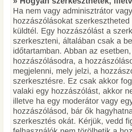
» Hogyan szerkeszthetek, illet
Ha nem vagy adminisztrátor vagy
hozzászólásokat szerkesztheted 
küldtél. Egy hozzászólást a szer
szerkeszteni, általában csak a be
időtartamban. Abban az esetben, 
hozzászólásodra, a hozzászóláso
megjelenni, mely jelzi, a hozzászó
szerkesztésre. Ez csak akkor fog
valaki egy hozzászólást, akkor n
illetve ha egy moderátor vagy egy
hozzászólásod, bár ők hagyhatna
szerkesztés okát. Kérjük, vedd f
felhasználók nem törölhetik a ho