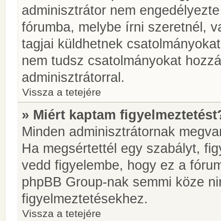
adminisztrátor nem engedélyezt
fórumba, melybe írni szeretnél, 
tagjai küldhetnek csatolmányokat
nem tudsz csatolmányokat hozzáa
adminisztrátorral.
Vissza a tetejére
» Miért kaptam figyelmeztetést
Minden adminisztrátornak megvan 
Ha megsértettél egy szabályt, fi
vedd figyelembe, hogy ez a fóru
phpBB Group-nak semmi köze nin
figyelmeztetésekhez.
Vissza a tetejére