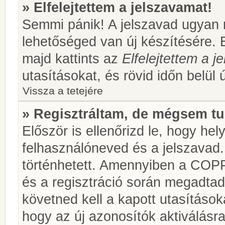
» Elfelejtettem a jelszavamat!
Semmi pánik! A jelszavad ugyan n
lehetőséged van új készítésére. 
majd kattints az
Elfelejtettem a 
utasításokat, és rövid időn belül 
Vissza a tetejére
» Regisztráltam, de mégsem tu
Először is ellenőrizd le, hogy he
felhasználóneved és a jelszavad.
történhetett. Amennyiben a COP
és a regisztráció során megadtad
követned kell a kapott utasításo
hogy az új azonosítók aktiválásra