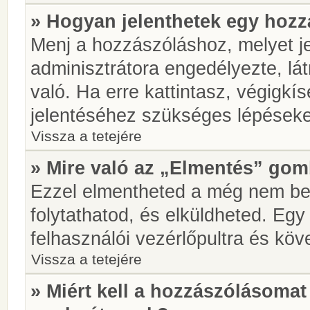
» Hogyan jelenthetek egy hoz
Menj a hozzászóláshoz, melyet je
adminisztrátora engedélyezte, lá
való. Ha erre kattintasz, végigkí
jelentéséhez szükséges lépések
Vissza a tetejére
» Mire való az „Elmentés” go
Ezzel elmentheted a még nem be
folytathatod, és elküldheted. Eg
felhasználói vezérlőpultra és kö
Vissza a tetejére
» Miért kell a hozzászólásoma