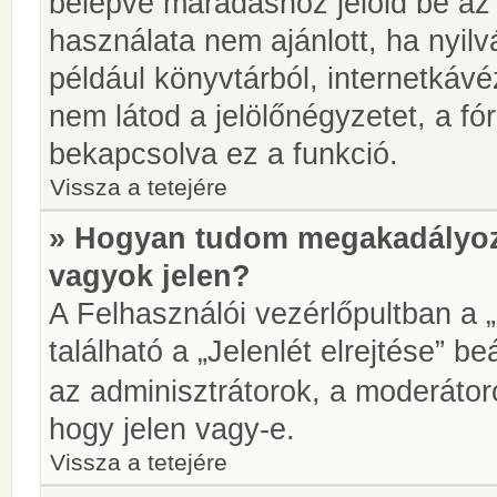
belépve maradáshoz jelöld be az 
használata nem ajánlott, ha nyilv
például könyvtárból, internetkáv
nem látod a jelölőnégyzetet, a f
bekapcsolva ez a funkció.
Vissza a tetejére
» Hogyan tudom megakadályoz
vagyok jelen?
A Felhasználói vezérlőpultban a 
található a „Jelenlét elrejtése” be
az adminisztrátorok, a moderátoro
hogy jelen vagy-e.
Vissza a tetejére