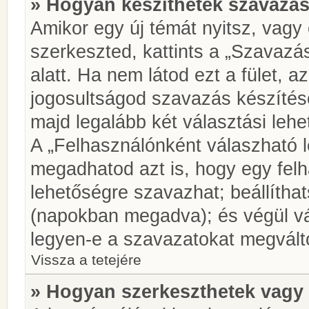
» Hogyan készíthetek szavazás
Amikor egy új témát nyitsz, vagy
szerkeszted, kattints a „Szavazá
alatt. Ha nem látod ezt a fület, az
jogosultságod szavazás készíté
majd legalább két választási lehe
A „Felhasználónként válaszható 
megadhatod azt is, hogy egy felh
lehetőségre szavazhat; beállítha
(napokban megadva); és végül vá
legyen-e a szavazatokat megválto
Vissza a tetejére
» Hogyan szerkeszthetek vagy 