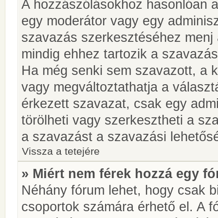
A hozzászólásokhoz hasonlóan a 
egy moderátor vagy egy adminiszt
szavazás szerkesztéséhez menj 
mindig ehhez tartozik a szavazás
Ha még senki sem szavazott, a ké
vagy megváltoztathatja a választ
érkezett szavazat, csak egy admi
törölheti vagy szerkesztheti a sz
a szavazást a szavazási lehetős
Vissza a tetejére
» Miért nem férek hozzá egy 
Néhány fórum lehet, hogy csak bi
csoportok számára érhető el. A 