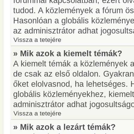
fórummal kapcsolatban, ezért olv
tudod. A közlemények a fórum öss
Hasonlóan a globális közlemény
az adminisztrátor adhat jogosults
Vissza a tetejére
» Mik azok a kiemelt témák?
A kiemelt témák a közlemények a
de csak az első oldalon. Gyakra
őket elolvasnod, ha lehetséges. 
globális közleményekhez, kiemel
adminisztrátor adhat jogosultságo
Vissza a tetejére
» Mik azok a lezárt témák?