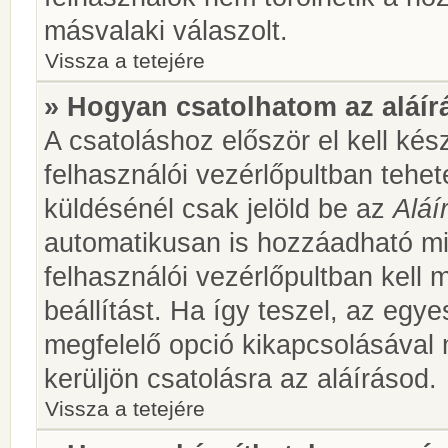
másvalaki válaszolt.
Vissza a tetejére
» Hogyan csatolhatom az aláí
A csatoláshoz először el kell kés
felhasználói vezérlőpultban teh
küldésénél csak jelöld be az
Aláí
automatikusan is hozzáadható m
felhasználói vezérlőpultban kell 
beállítást. Ha így teszel, az egy
megfelelő opció kikapcsolásával
kerüljön csatolásra az aláírásod.
Vissza a tetejére