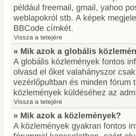
például freemail, gmail, yahoo pos
weblapokról stb. A képek megjel
BBCode címkét.
Vissza a tetejére
» Mik azok a globális közlemé
A globális közlemények fontos in
olvasd el őket valahányszor csak
vezérlőpultban és minden fórum t
közlemények küldéséhez az admin
Vissza a tetejére
» Mik azok a közlemények?
A közlemények gyakran fontos in