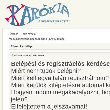
Belépés
Regisztráció
Megválaszolatlan hozzászólások
|
Aktív témák
Fórum kezdőlap
Gyakran ismételt kérdések
Belépési és regisztrációs kérdés
Miért nem tudok belépni?
Miért kell egyáltalán regisztrálnom?
Miért kerülök kiléptetésre automati
Hogyan tudom megakadályozni, hog
jelen?
Elfelejtettem a jelszavamat!