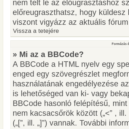
nem telt le az előugrasztáshoz s
előreugraszthatsz, hogy küldesz 
viszont vigyázz az aktuális fórum
Vissza a tetejére
Formázás é
» Mi az a BBCode?
A BBCode a HTML nyelv egy speci
enged egy szövegrészlet megfo
használatának engedélyezése az 
is lehetőséged van ki- vagy beka
BBCode hasonló felépítésű, min
nem kacsacsőrök között („<” , ill
(„[”, ill. „]”) vannak. További in