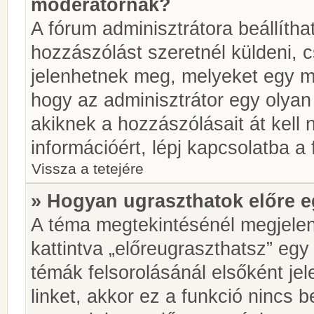
moderátornak?
A fórum adminisztrátora beállíth
hozzászólást szeretnél küldeni, 
jelenhetnek meg, melyeket egy mo
hogy az adminisztrátor egy olyan
akiknek a hozzászólásait át kell
információért, lépj kapcsolatba a
Vissza a tetejére
» Hogyan ugraszthatok előre e
A téma megtekintésénél megjelen
kattintva „előreugraszthatsz” egy
témák felsorolásánál elsőként je
linket, akkor ez a funkció nincs