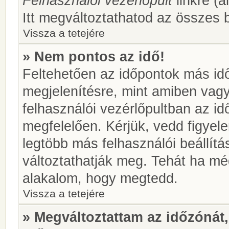
Felhasználói vezérlőpult
linkre (á
Itt megváltoztathatod az összes b
Vissza a tetejére
» Nem pontos az idő!
Feltehetően az időpontok más idő
megjelenítésre, mint amiben vag
felhasználói vezérlőpultban az i
megfelelően. Kérjük, vedd figyel
legtöbb más felhasználói beállítás
változtathatják meg. Tehát ha még
alakalom, hogy megtedd.
Vissza a tetejére
» Megváltoztattam az időzónát