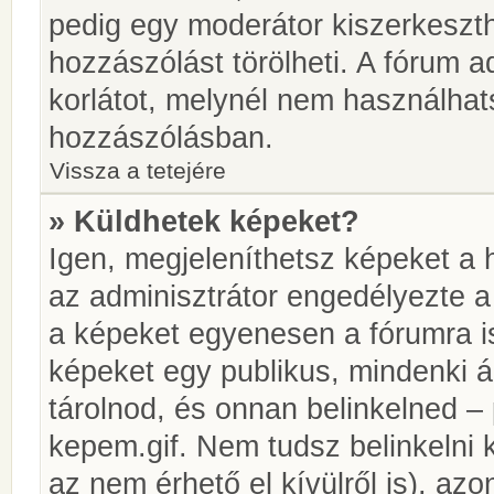
pedig egy moderátor kiszerkeszth
hozzászólást törölheti. A fórum ad
korlátot, melynél nem használhat
hozzászólásban.
Vissza a tetejére
» Küldhetek képeket?
Igen, megjeleníthetsz képeket a
az adminisztrátor engedélyezte 
a képeket egyenesen a fórumra is
képeket egy publikus, mindenki ál
tárolnod, és onnan belinkelned – 
kepem.gif. Nem tudsz belinkelni 
az nem érhető el kívülről is), azo