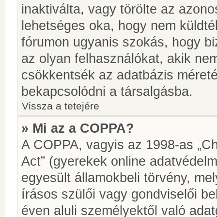
inaktiválta, vagy törölte az azon
lehetséges oka, hogy nem küldté
fórumon ugyanis szokás, hogy biz
az olyan felhasználókat, akik ne
csökkentsék az adatbázis méretét.
bekapcsolódni a társalgásba.
Vissza a tetejére
» Mi az a COPPA?
A COPPA, vagyis az 1998-as „Chi
Act” (gyerekek online adatvédelm
egyesült államokbeli törvény, me
írásos szülői vagy gondviselői 
éven aluli személyektől való ada