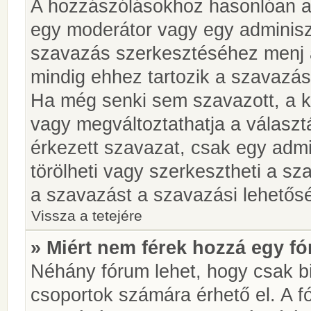
A hozzászólásokhoz hasonlóan a 
egy moderátor vagy egy adminiszt
szavazás szerkesztéséhez menj 
mindig ehhez tartozik a szavazás
Ha még senki sem szavazott, a ké
vagy megváltoztathatja a választ
érkezett szavazat, csak egy admi
törölheti vagy szerkesztheti a sz
a szavazást a szavazási lehetős
Vissza a tetejére
» Miért nem férek hozzá egy 
Néhány fórum lehet, hogy csak bi
csoportok számára érhető el. A 