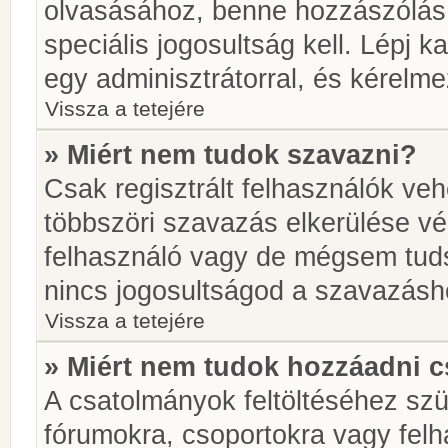
olvasásához, benne hozzászólás 
speciális jogosultság kell. Lépj 
egy adminisztrátorral, és kérelme
Vissza a tetejére
» Miért nem tudok szavazni?
Csak regisztrált felhasználók ve
többszöri szavazás elkerülése vé
felhasználó vagy de mégsem tuds
nincs jogosultságod a szavazásh
Vissza a tetejére
» Miért nem tudok hozzáadni 
A csatolmányok feltöltéséhez sz
fórumokra, csoportokra vagy felh