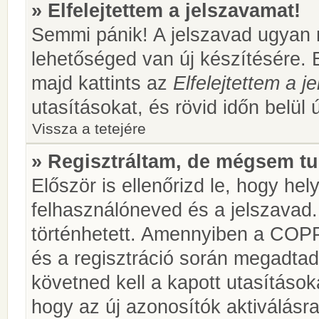
» Elfelejtettem a jelszavamat!
Semmi pánik! A jelszavad ugyan n
lehetőséged van új készítésére. 
majd kattints az
Elfelejtettem a 
utasításokat, és rövid időn belül 
Vissza a tetejére
» Regisztráltam, de mégsem tu
Először is ellenőrizd le, hogy he
felhasználóneved és a jelszavad.
történhetett. Amennyiben a COP
és a regisztráció során megadtad
követned kell a kapott utasításo
hogy az új azonosítók aktiválásra