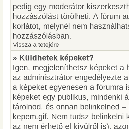
pedig egy moderátor kiszerkeszth
hozzászólást törölheti. A fórum ad
korlátot, melynél nem használhat
hozzászólásban.
Vissza a tetejére
» Küldhetek képeket?
Igen, megjeleníthetsz képeket a
az adminisztrátor engedélyezte 
a képeket egyenesen a fórumra is
képeket egy publikus, mindenki ál
tárolnod, és onnan belinkelned – 
kepem.gif. Nem tudsz belinkelni 
az nem érhető el kívülről is), azo