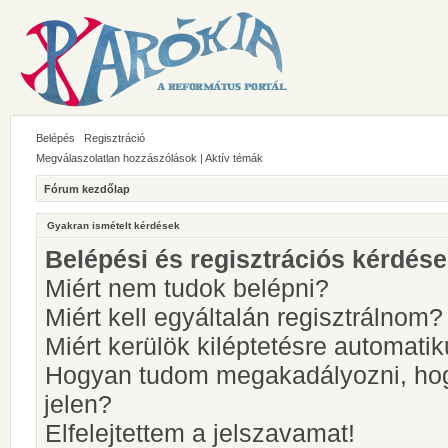
Belépés
Regisztráció
Megválaszolatlan hozzászólások
|
Aktív témák
Fórum kezdőlap
Gyakran ismételt kérdések
Belépési és regisztrációs kérdés
Miért nem tudok belépni?
Miért kell egyáltalán regisztrálnom?
Miért kerülök kiléptetésre automati
Hogyan tudom megakadályozni, hog
jelen?
Elfelejtettem a jelszavamat!