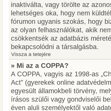
inaktiválta, vagy törölte az azon
lehetséges oka, hogy nem küldté
fórumon ugyanis szokás, hogy biz
az olyan felhasználókat, akik ne
csökkentsék az adatbázis méretét.
bekapcsolódni a társalgásba.
Vissza a tetejére
» Mi az a COPPA?
A COPPA, vagyis az 1998-as „Chi
Act” (gyerekek online adatvédelm
egyesült államokbeli törvény, me
írásos szülői vagy gondviselői 
éven aluli személyektől való ada