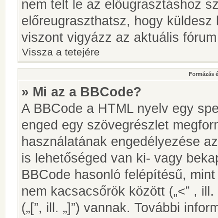
nem telt le az előugrasztáshoz s
előreugraszthatsz, hogy küldesz 
viszont vigyázz az aktuális fórum
Vissza a tetejére
Formázás é
» Mi az a BBCode?
A BBCode a HTML nyelv egy speci
enged egy szövegrészlet megfo
használatának engedélyezése az 
is lehetőséged van ki- vagy beka
BBCode hasonló felépítésű, min
nem kacsacsőrök között („<” , ill
(„[”, ill. „]”) vannak. További in