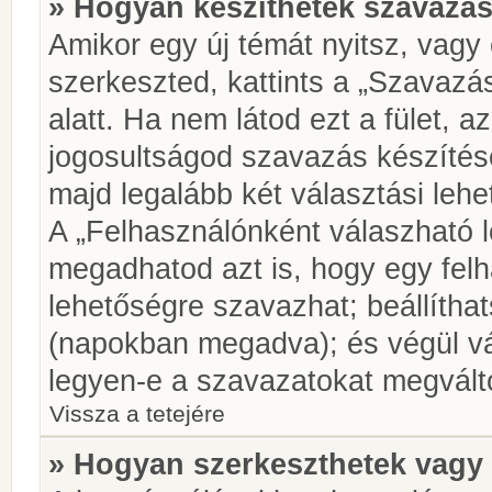
» Hogyan készíthetek szavazás
Amikor egy új témát nyitsz, vagy
szerkeszted, kattints a „Szavazá
alatt. Ha nem látod ezt a fület, az
jogosultságod szavazás készíté
majd legalább két választási lehe
A „Felhasználónként válaszható 
megadhatod azt is, hogy egy felh
lehetőségre szavazhat; beállítha
(napokban megadva); és végül vá
legyen-e a szavazatokat megválto
Vissza a tetejére
» Hogyan szerkeszthetek vagy 