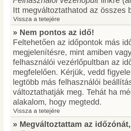
Felhasználói vezérlőpult
linkre (á
Itt megváltoztathatod az összes b
Vissza a tetejére
» Nem pontos az idő!
Feltehetően az időpontok más idő
megjelenítésre, mint amiben vag
felhasználói vezérlőpultban az i
megfelelően. Kérjük, vedd figyel
legtöbb más felhasználói beállítás
változtathatják meg. Tehát ha még
alakalom, hogy megtedd.
Vissza a tetejére
» Megváltoztattam az időzónát