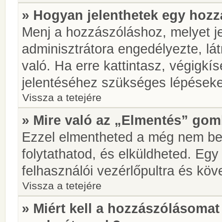
» Hogyan jelenthetek egy hoz
Menj a hozzászóláshoz, melyet je
adminisztrátora engedélyezte, lá
való. Ha erre kattintasz, végigkí
jelentéséhez szükséges lépések
Vissza a tetejére
» Mire való az „Elmentés” go
Ezzel elmentheted a még nem be
folytathatod, és elküldheted. Eg
felhasználói vezérlőpultra és kö
Vissza a tetejére
» Miért kell a hozzászólásoma