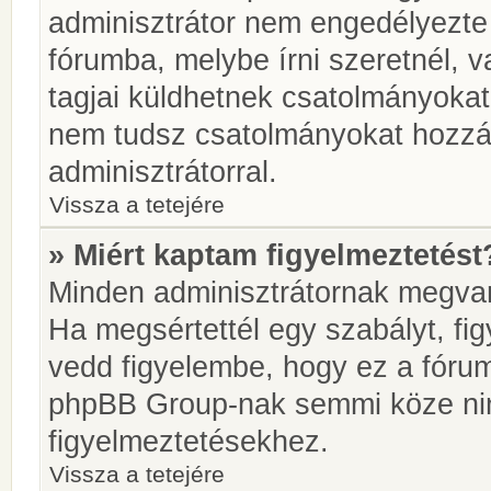
adminisztrátor nem engedélyezt
fórumba, melybe írni szeretnél, 
tagjai küldhetnek csatolmányokat
nem tudsz csatolmányokat hozzáa
adminisztrátorral.
Vissza a tetejére
» Miért kaptam figyelmeztetést
Minden adminisztrátornak megvan 
Ha megsértettél egy szabályt, fi
vedd figyelembe, hogy ez a fóru
phpBB Group-nak semmi köze nin
figyelmeztetésekhez.
Vissza a tetejére