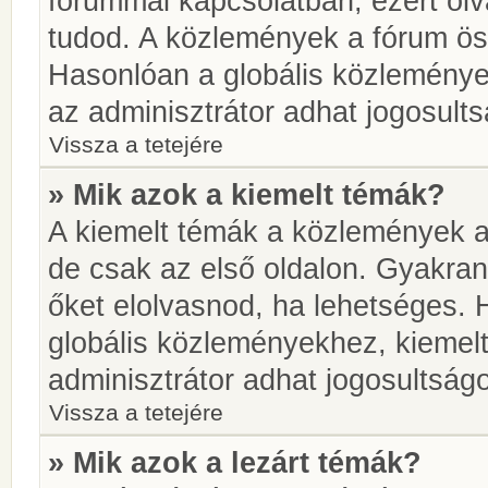
fórummal kapcsolatban, ezért olv
tudod. A közlemények a fórum öss
Hasonlóan a globális közlemény
az adminisztrátor adhat jogosults
Vissza a tetejére
» Mik azok a kiemelt témák?
A kiemelt témák a közlemények a
de csak az első oldalon. Gyakra
őket elolvasnod, ha lehetséges. 
globális közleményekhez, kiemel
adminisztrátor adhat jogosultságo
Vissza a tetejére
» Mik azok a lezárt témák?