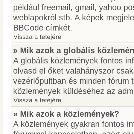
például freemail, gmail, yahoo pos
weblapokról stb. A képek megjel
BBCode címkét.
Vissza a tetejére
» Mik azok a globális közlemé
A globális közlemények fontos in
olvasd el őket valahányszor csak
vezérlőpultban és minden fórum t
közlemények küldéséhez az admin
Vissza a tetejére
» Mik azok a közlemények?
A közlemények gyakran fontos in