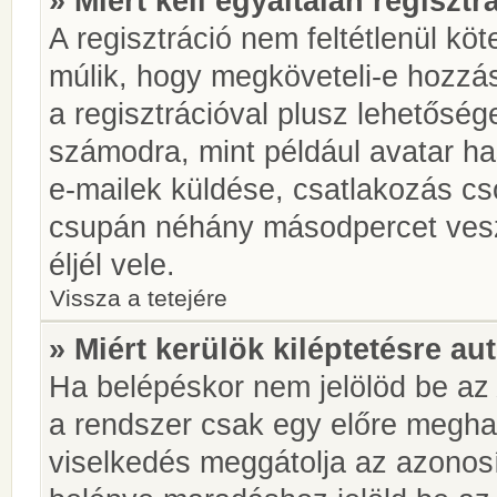
» Miért kell egyáltalán regiszt
A regisztráció nem feltétlenül kö
múlik, hogy megköveteli-e hozzá
a regisztrációval plusz lehetőség
számodra, mint például avatar has
e-mailek küldése, csatlakozás cs
csupán néhány másodpercet vesz 
éljél vele.
Vissza a tetejére
» Miért kerülök kiléptetésre a
Ha belépéskor nem jelölöd be a
a rendszer csak egy előre meghat
viselkedés meggátolja az azonosít