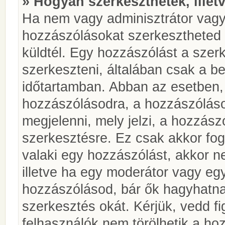
» Hogyan szerkeszthetek, illet
Ha nem vagy adminisztrátor vagy
hozzászólásokat szerkesztheted 
küldtél. Egy hozzászólást a szer
szerkeszteni, általában csak a be
időtartamban. Abban az esetben, 
hozzászólásodra, a hozzászóláso
megjelenni, mely jelzi, a hozzászó
szerkesztésre. Ez csak akkor fog
valaki egy hozzászólást, akkor n
illetve ha egy moderátor vagy egy
hozzászólásod, bár ők hagyhatna
szerkesztés okát. Kérjük, vedd f
felhasználók nem törölhetik a ho