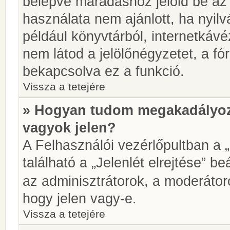
belépve maradáshoz jelöld be az 
használata nem ajánlott, ha nyilv
például könyvtárból, internetkáv
nem látod a jelölőnégyzetet, a f
bekapcsolva ez a funkció.
Vissza a tetejére
» Hogyan tudom megakadályoz
vagyok jelen?
A Felhasználói vezérlőpultban a 
található a „Jelenlét elrejtése” be
az adminisztrátorok, a moderátoro
hogy jelen vagy-e.
Vissza a tetejére