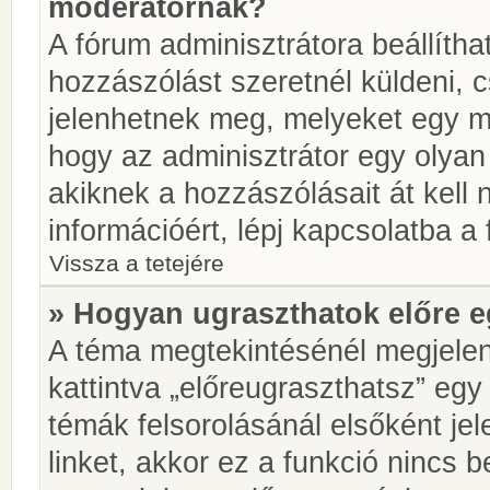
moderátornak?
A fórum adminisztrátora beállíth
hozzászólást szeretnél küldeni, 
jelenhetnek meg, melyeket egy mo
hogy az adminisztrátor egy olyan
akiknek a hozzászólásait át kell
információért, lépj kapcsolatba a
Vissza a tetejére
» Hogyan ugraszthatok előre e
A téma megtekintésénél megjelen
kattintva „előreugraszthatsz” egy
témák felsorolásánál elsőként je
linket, akkor ez a funkció nincs