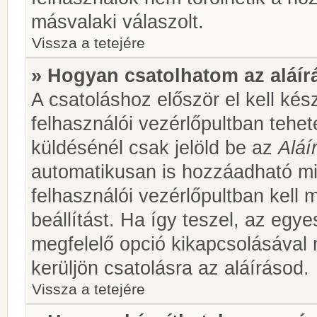
másvalaki válaszolt.
Vissza a tetejére
» Hogyan csatolhatom az aláí
A csatoláshoz először el kell kés
felhasználói vezérlőpultban teh
küldésénél csak jelöld be az
Aláí
automatikusan is hozzáadható m
felhasználói vezérlőpultban kell 
beállítást. Ha így teszel, az egy
megfelelő opció kikapcsolásával
kerüljön csatolásra az aláírásod.
Vissza a tetejére