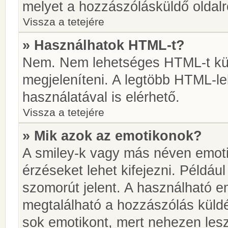
melyet a hozzászólásküldő oldalró
Vissza a tetejére
» Használhatok HTML-t?
Nem. Nem lehetséges HTML-t kül
megjeleníteni. A legtöbb HTML-l
használatával is elérhető.
Vissza a tetejére
» Mik azok az emotikonok?
A smiley-k vagy más néven emoti
érzéseket lehet kifejezni. Például
szomorút jelent. A használható em
megtalálható a hozzászólás küldé
sok emotikont, mert nehezen lesz