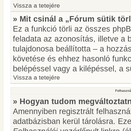
Vissza a tetejére
» Mit csinál a „Fórum sütik tör
Ez a funkció törli az összes phpBB
feladata az azonosítás, illetve a 
tulajdonosa beállította – a hozz
követése és ehhez hasonló funkc
belépéssel vagy a kilépéssel, a sü
Vissza a tetejére
Felhasznál
» Hogyan tudom megváltoztatni
Amennyiben regisztrált felhaszná
adatbázisban kerül tárolásra. Ez