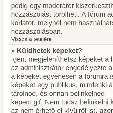
pedig egy moderátor kiszerkeszth
hozzászólást törölheti. A fórum ad
korlátot, melynél nem használhat
hozzászólásban.
Vissza a tetejére
» Küldhetek képeket?
Igen, megjeleníthetsz képeket a
az adminisztrátor engedélyezte 
a képeket egyenesen a fórumra is
képeket egy publikus, mindenki ál
tárolnod, és onnan belinkelned – 
kepem.gif. Nem tudsz belinkelni 
az nem érhető el kívülről is), azo