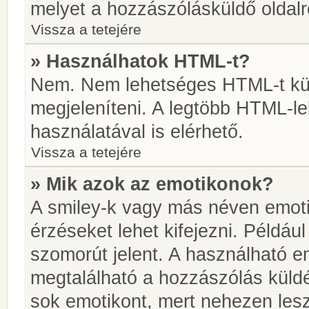
melyet a hozzászólásküldő oldalró
Vissza a tetejére
» Használhatok HTML-t?
Nem. Nem lehetséges HTML-t kül
megjeleníteni. A legtöbb HTML-l
használatával is elérhető.
Vissza a tetejére
» Mik azok az emotikonok?
A smiley-k vagy más néven emoti
érzéseket lehet kifejezni. Például
szomorút jelent. A használható em
megtalálható a hozzászólás küldé
sok emotikont, mert nehezen lesz