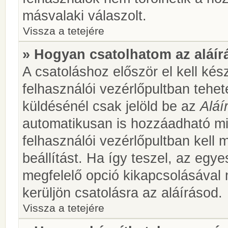
másvalaki válaszolt.
Vissza a tetejére
» Hogyan csatolhatom az aláí
A csatoláshoz először el kell kés
felhasználói vezérlőpultban teh
küldésénél csak jelöld be az
Aláí
automatikusan is hozzáadható m
felhasználói vezérlőpultban kell 
beállítást. Ha így teszel, az egy
megfelelő opció kikapcsolásával
kerüljön csatolásra az aláírásod.
Vissza a tetejére