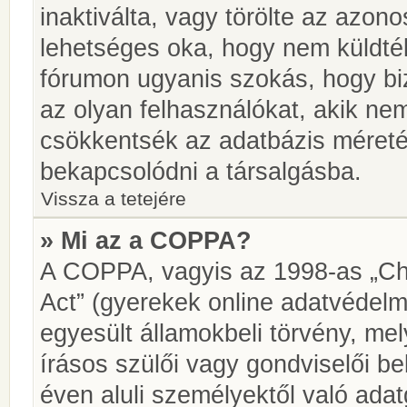
inaktiválta, vagy törölte az azon
lehetséges oka, hogy nem küldté
fórumon ugyanis szokás, hogy biz
az olyan felhasználókat, akik ne
csökkentsék az adatbázis méretét.
bekapcsolódni a társalgásba.
Vissza a tetejére
» Mi az a COPPA?
A COPPA, vagyis az 1998-as „Chi
Act” (gyerekek online adatvédelm
egyesült államokbeli törvény, me
írásos szülői vagy gondviselői 
éven aluli személyektől való ada