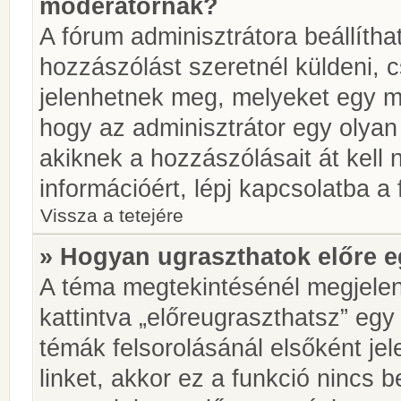
moderátornak?
A fórum adminisztrátora beállíth
hozzászólást szeretnél küldeni, 
jelenhetnek meg, melyeket egy mo
hogy az adminisztrátor egy olyan
akiknek a hozzászólásait át kell
információért, lépj kapcsolatba a
Vissza a tetejére
» Hogyan ugraszthatok előre e
A téma megtekintésénél megjelen
kattintva „előreugraszthatsz” egy
témák felsorolásánál elsőként je
linket, akkor ez a funkció nincs