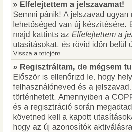
» Elfelejtettem a jelszavamat!
Semmi pánik! A jelszavad ugyan n
lehetőséged van új készítésére. 
majd kattints az
Elfelejtettem a 
utasításokat, és rövid időn belül 
Vissza a tetejére
» Regisztráltam, de mégsem tu
Először is ellenőrizd le, hogy he
felhasználóneved és a jelszavad.
történhetett. Amennyiben a COP
és a regisztráció során megadtad
követned kell a kapott utasításo
hogy az új azonosítók aktiválásra