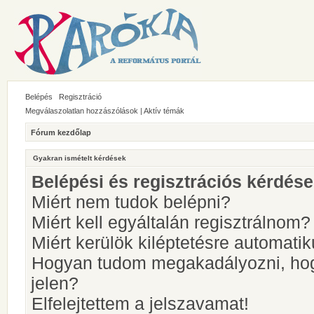
Belépés
Regisztráció
Megválaszolatlan hozzászólások
|
Aktív témák
Fórum kezdőlap
Gyakran ismételt kérdések
Belépési és regisztrációs kérdés
Miért nem tudok belépni?
Miért kell egyáltalán regisztrálnom?
Miért kerülök kiléptetésre automati
Hogyan tudom megakadályozni, hog
jelen?
Elfelejtettem a jelszavamat!