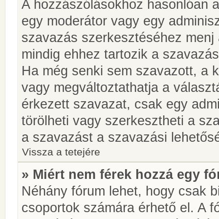
A hozzászólásokhoz hasonlóan a 
egy moderátor vagy egy adminiszt
szavazás szerkesztéséhez menj 
mindig ehhez tartozik a szavazás
Ha még senki sem szavazott, a ké
vagy megváltoztathatja a választ
érkezett szavazat, csak egy admi
törölheti vagy szerkesztheti a sz
a szavazást a szavazási lehetős
Vissza a tetejére
» Miért nem férek hozzá egy 
Néhány fórum lehet, hogy csak bi
csoportok számára érhető el. A 