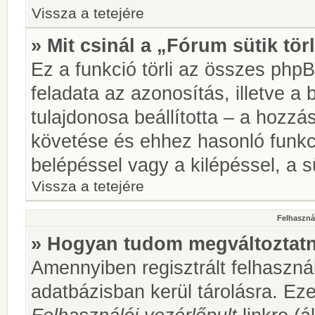
Vissza a tetejére
» Mit csinál a „Fórum sütik tör
Ez a funkció törli az összes phpBB
feladata az azonosítás, illetve a 
tulajdonosa beállította – a hozz
követése és ehhez hasonló funkc
belépéssel vagy a kilépéssel, a sü
Vissza a tetejére
Felhasznál
» Hogyan tudom megváltoztatni
Amennyiben regisztrált felhaszná
adatbázisban kerül tárolásra. Ez