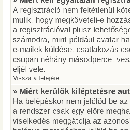
» Miért kell egyáltalán regiszt
A regisztráció nem feltétlenül kö
múlik, hogy megköveteli-e hozzá
a regisztrációval plusz lehetőség
számodra, mint például avatar has
e-mailek küldése, csatlakozás cs
csupán néhány másodpercet vesz 
éljél vele.
Vissza a tetejére
» Miért kerülök kiléptetésre a
Ha belépéskor nem jelölöd be a
a rendszer csak egy előre meghat
viselkedés meggátolja az azonosít