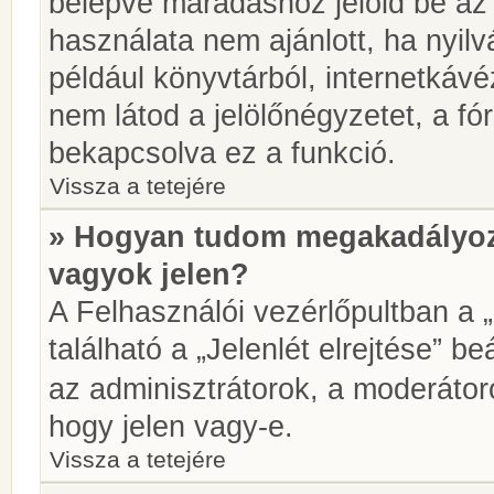
belépve maradáshoz jelöld be az 
használata nem ajánlott, ha nyilv
például könyvtárból, internetkáv
nem látod a jelölőnégyzetet, a f
bekapcsolva ez a funkció.
Vissza a tetejére
» Hogyan tudom megakadályoz
vagyok jelen?
A Felhasználói vezérlőpultban a 
található a „Jelenlét elrejtése” be
az adminisztrátorok, a moderátoro
hogy jelen vagy-e.
Vissza a tetejére