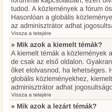
fórummal kapcsolatban, ezért olv
tudod. A közlemények a fórum öss
Hasonlóan a globális közlemény
az adminisztrátor adhat jogosults
Vissza a tetejére
» Mik azok a kiemelt témák?
A kiemelt témák a közlemények a
de csak az első oldalon. Gyakra
őket elolvasnod, ha lehetséges. 
globális közleményekhez, kiemel
adminisztrátor adhat jogosultságo
Vissza a tetejére
» Mik azok a lezárt témák?