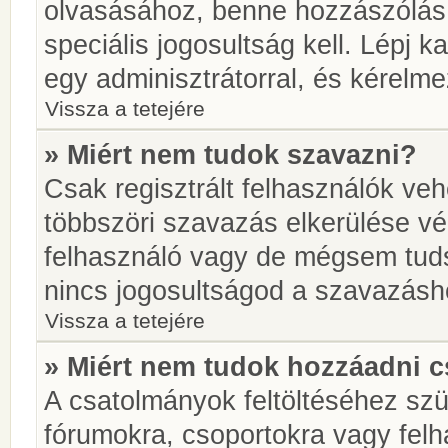
olvasásához, benne hozzászólás 
speciális jogosultság kell. Lépj 
egy adminisztrátorral, és kérelme
Vissza a tetejére
» Miért nem tudok szavazni?
Csak regisztrált felhasználók ve
többszöri szavazás elkerülése vé
felhasználó vagy de mégsem tuds
nincs jogosultságod a szavazásh
Vissza a tetejére
» Miért nem tudok hozzáadni 
A csatolmányok feltöltéséhez sz
fórumokra, csoportokra vagy felh