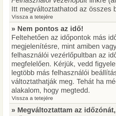
Felhasználói vezérlőpult
linkre (á
Itt megváltoztathatod az összes b
Vissza a tetejére
» Nem pontos az idő!
Feltehetően az időpontok más idő
megjelenítésre, mint amiben vag
felhasználói vezérlőpultban az i
megfelelően. Kérjük, vedd figyel
legtöbb más felhasználói beállítás
változtathatják meg. Tehát ha még
alakalom, hogy megtedd.
Vissza a tetejére
» Megváltoztattam az időzónát