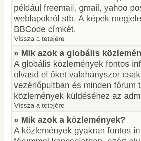
például freemail, gmail, yahoo pos
weblapokról stb. A képek megjel
BBCode címkét.
Vissza a tetejére
» Mik azok a globális közlemé
A globális közlemények fontos in
olvasd el őket valahányszor csak
vezérlőpultban és minden fórum t
közlemények küldéséhez az admin
Vissza a tetejére
» Mik azok a közlemények?
A közlemények gyakran fontos in