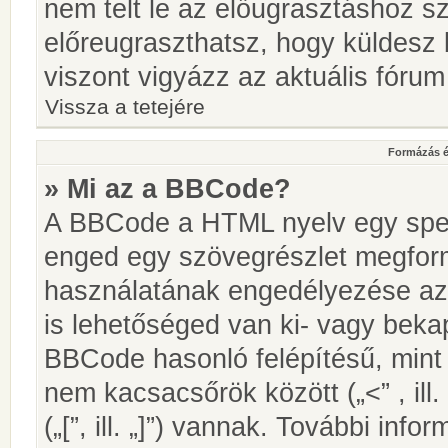
nem telt le az előugrasztáshoz s
előreugraszthatsz, hogy küldesz 
viszont vigyázz az aktuális fórum
Vissza a tetejére
Formázás é
» Mi az a BBCode?
A BBCode a HTML nyelv egy speci
enged egy szövegrészlet megfo
használatának engedélyezése az 
is lehetőséged van ki- vagy beka
BBCode hasonló felépítésű, min
nem kacsacsőrök között („<” , ill
(„[”, ill. „]”) vannak. További in