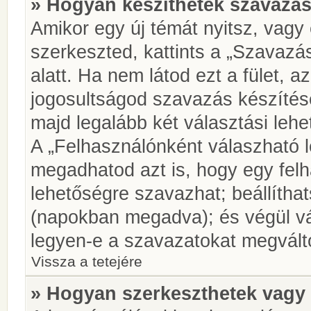
» Hogyan készíthetek szavazás
Amikor egy új témát nyitsz, vagy
szerkeszted, kattints a „Szavazá
alatt. Ha nem látod ezt a fület, az
jogosultságod szavazás készíté
majd legalább két választási lehe
A „Felhasználónként válaszható 
megadhatod azt is, hogy egy felh
lehetőségre szavazhat; beállítha
(napokban megadva); és végül vá
legyen-e a szavazatokat megválto
Vissza a tetejére
» Hogyan szerkeszthetek vagy 