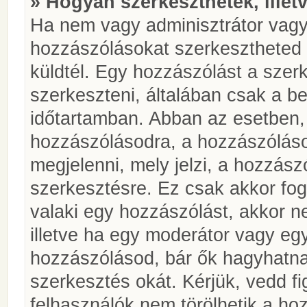
» Hogyan szerkeszthetek, illet
Ha nem vagy adminisztrátor vagy
hozzászólásokat szerkesztheted 
küldtél. Egy hozzászólást a szer
szerkeszteni, általában csak a be
időtartamban. Abban az esetben, 
hozzászólásodra, a hozzászóláso
megjelenni, mely jelzi, a hozzászó
szerkesztésre. Ez csak akkor fog
valaki egy hozzászólást, akkor n
illetve ha egy moderátor vagy egy
hozzászólásod, bár ők hagyhatna
szerkesztés okát. Kérjük, vedd f
felhasználók nem törölhetik a ho