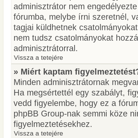
adminisztrátor nem engedélyezt
fórumba, melybe írni szeretnél, 
tagjai küldhetnek csatolmányokat
nem tudsz csatolmányokat hozzáa
adminisztrátorral.
Vissza a tetejére
» Miért kaptam figyelmeztetést
Minden adminisztrátornak megvan 
Ha megsértettél egy szabályt, fi
vedd figyelembe, hogy ez a fóru
phpBB Group-nak semmi köze nin
figyelmeztetésekhez.
Vissza a tetejére