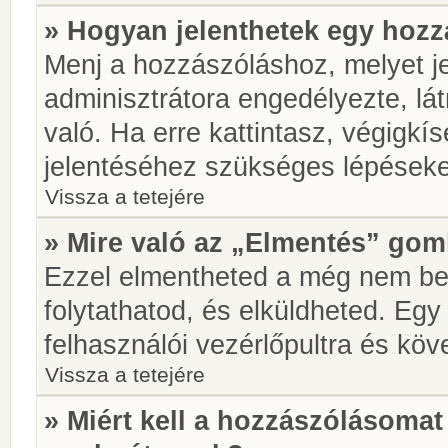
» Hogyan jelenthetek egy hoz
Menj a hozzászóláshoz, melyet je
adminisztrátora engedélyezte, lá
való. Ha erre kattintasz, végigkí
jelentéséhez szükséges lépések
Vissza a tetejére
» Mire való az „Elmentés” go
Ezzel elmentheted a még nem be
folytathatod, és elküldheted. Eg
felhasználói vezérlőpultra és kö
Vissza a tetejére
» Miért kell a hozzászólásoma