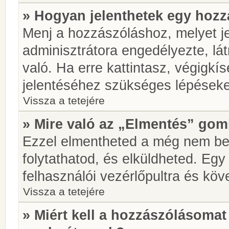
» Hogyan jelenthetek egy hoz
Menj a hozzászóláshoz, melyet je
adminisztrátora engedélyezte, lá
való. Ha erre kattintasz, végigkí
jelentéséhez szükséges lépések
Vissza a tetejére
» Mire való az „Elmentés” go
Ezzel elmentheted a még nem be
folytathatod, és elküldheted. Eg
felhasználói vezérlőpultra és kö
Vissza a tetejére
» Miért kell a hozzászólásoma