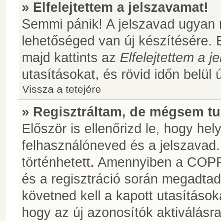
» Elfelejtettem a jelszavamat!
Semmi pánik! A jelszavad ugyan n
lehetőséged van új készítésére. 
majd kattints az
Elfelejtettem a 
utasításokat, és rövid időn belül 
Vissza a tetejére
» Regisztráltam, de mégsem tu
Először is ellenőrizd le, hogy he
felhasználóneved és a jelszavad.
történhetett. Amennyiben a COP
és a regisztráció során megadtad
követned kell a kapott utasításo
hogy az új azonosítók aktiválásra