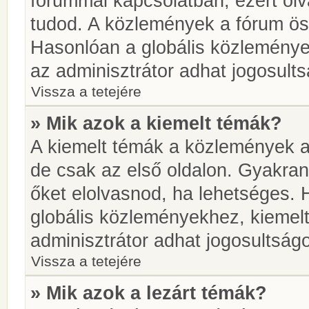
fórummal kapcsolatban, ezért olv
tudod. A közlemények a fórum öss
Hasonlóan a globális közlemény
az adminisztrátor adhat jogosults
Vissza a tetejére
» Mik azok a kiemelt témák?
A kiemelt témák a közlemények a
de csak az első oldalon. Gyakra
őket elolvasnod, ha lehetséges. 
globális közleményekhez, kiemel
adminisztrátor adhat jogosultságo
Vissza a tetejére
» Mik azok a lezárt témák?