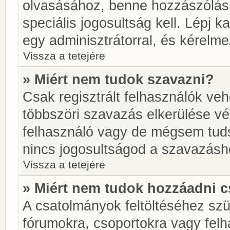
olvasásához, benne hozzászólás 
speciális jogosultság kell. Lépj 
egy adminisztrátorral, és kérelme
Vissza a tetejére
» Miért nem tudok szavazni?
Csak regisztrált felhasználók ve
többszöri szavazás elkerülése vé
felhasználó vagy de mégsem tuds
nincs jogosultságod a szavazásh
Vissza a tetejére
» Miért nem tudok hozzáadni 
A csatolmányok feltöltéséhez sz
fórumokra, csoportokra vagy felh