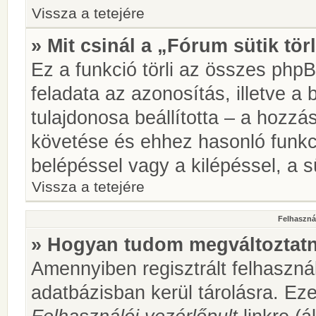
Vissza a tetejére
» Mit csinál a „Fórum sütik tör
Ez a funkció törli az összes phpBB
feladata az azonosítás, illetve a 
tulajdonosa beállította – a hozz
követése és ehhez hasonló funkc
belépéssel vagy a kilépéssel, a sü
Vissza a tetejére
Felhasznál
» Hogyan tudom megváltoztatni
Amennyiben regisztrált felhaszná
adatbázisban kerül tárolásra. Ez