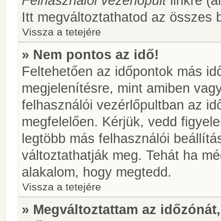
Felhasználói vezérlőpult
linkre (á
Itt megváltoztathatod az összes b
Vissza a tetejére
» Nem pontos az idő!
Feltehetően az időpontok más idő
megjelenítésre, mint amiben vag
felhasználói vezérlőpultban az i
megfelelően. Kérjük, vedd figyel
legtöbb más felhasználói beállítás
változtathatják meg. Tehát ha még
alakalom, hogy megtedd.
Vissza a tetejére
» Megváltoztattam az időzónát