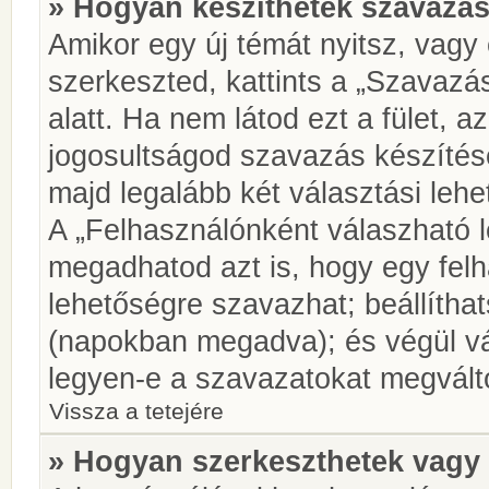
» Hogyan készíthetek szavazás
Amikor egy új témát nyitsz, vagy
szerkeszted, kattints a „Szavazá
alatt. Ha nem látod ezt a fület, az
jogosultságod szavazás készíté
majd legalább két választási lehe
A „Felhasználónként válaszható 
megadhatod azt is, hogy egy felh
lehetőségre szavazhat; beállítha
(napokban megadva); és végül vá
legyen-e a szavazatokat megválto
Vissza a tetejére
» Hogyan szerkeszthetek vagy 