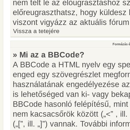
nem telt le az előugrasztáshoz s
előreugraszthatsz, hogy küldesz 
viszont vigyázz az aktuális fórum
Vissza a tetejére
Formázás é
» Mi az a BBCode?
A BBCode a HTML nyelv egy speci
enged egy szövegrészlet megfo
használatának engedélyezése az 
is lehetőséged van ki- vagy beka
BBCode hasonló felépítésű, min
nem kacsacsőrök között („<” , ill
(„[”, ill. „]”) vannak. További in