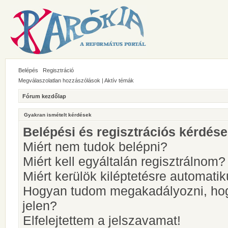
Belépés
Regisztráció
Megválaszolatlan hozzászólások
|
Aktív témák
Fórum kezdőlap
Gyakran ismételt kérdések
Belépési és regisztrációs kérdés
Miért nem tudok belépni?
Miért kell egyáltalán regisztrálnom?
Miért kerülök kiléptetésre automati
Hogyan tudom megakadályozni, hog
jelen?
Elfelejtettem a jelszavamat!