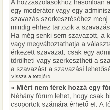
A hozzászólásokhoz hasonlóan a 
egy moderátor vagy egy adminiszt
szavazás szerkesztéséhez menj 
mindig ehhez tartozik a szavazás
Ha még senki sem szavazott, a ké
vagy megváltoztathatja a választ
érkezett szavazat, csak egy admi
törölheti vagy szerkesztheti a sz
a szavazást a szavazási lehetős
Vissza a tetejére
» Miért nem férek hozzá egy 
Néhány fórum lehet, hogy csak bi
csoportok számára érhető el. A 