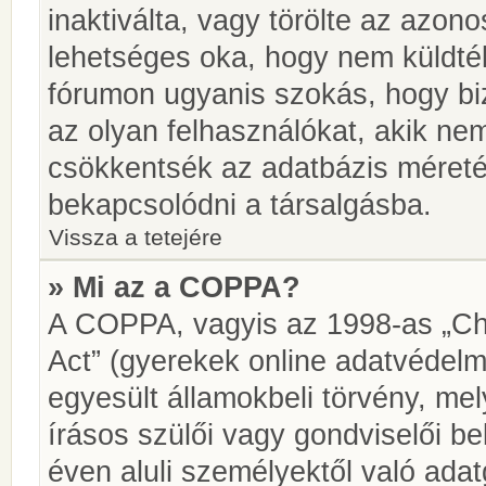
inaktiválta, vagy törölte az azon
lehetséges oka, hogy nem küldté
fórumon ugyanis szokás, hogy biz
az olyan felhasználókat, akik ne
csökkentsék az adatbázis méretét.
bekapcsolódni a társalgásba.
Vissza a tetejére
» Mi az a COPPA?
A COPPA, vagyis az 1998-as „Chi
Act” (gyerekek online adatvédelm
egyesült államokbeli törvény, me
írásos szülői vagy gondviselői 
éven aluli személyektől való ada