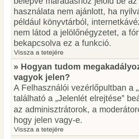
belépve maradáshoz jelöld be az 
használata nem ajánlott, ha nyilv
például könyvtárból, internetkáv
nem látod a jelölőnégyzetet, a f
bekapcsolva ez a funkció.
Vissza a tetejére
» Hogyan tudom megakadályoz
vagyok jelen?
A Felhasználói vezérlőpultban a 
található a „Jelenlét elrejtése” be
az adminisztrátorok, a moderátoro
hogy jelen vagy-e.
Vissza a tetejére