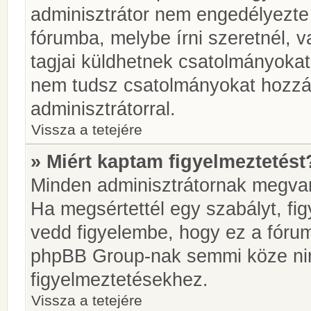
adminisztrátor nem engedélyezt
fórumba, melybe írni szeretnél, 
tagjai küldhetnek csatolmányokat
nem tudsz csatolmányokat hozzáa
adminisztrátorral.
Vissza a tetejére
» Miért kaptam figyelmeztetést
Minden adminisztrátornak megvan 
Ha megsértettél egy szabályt, fi
vedd figyelembe, hogy ez a fóru
phpBB Group-nak semmi köze nin
figyelmeztetésekhez.
Vissza a tetejére