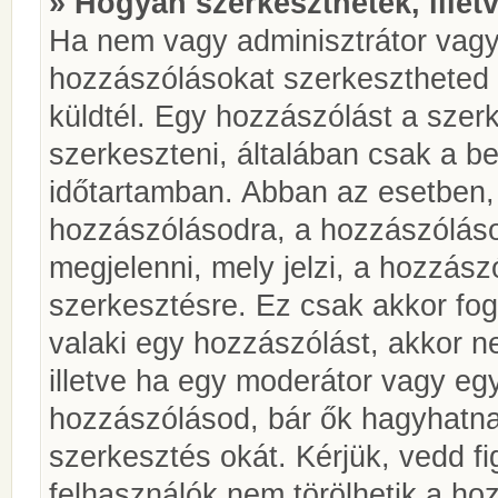
» Hogyan szerkeszthetek, illet
Ha nem vagy adminisztrátor vagy
hozzászólásokat szerkesztheted 
küldtél. Egy hozzászólást a szer
szerkeszteni, általában csak a be
időtartamban. Abban az esetben, 
hozzászólásodra, a hozzászóláso
megjelenni, mely jelzi, a hozzászó
szerkesztésre. Ez csak akkor fog
valaki egy hozzászólást, akkor n
illetve ha egy moderátor vagy egy
hozzászólásod, bár ők hagyhatna
szerkesztés okát. Kérjük, vedd f
felhasználók nem törölhetik a ho