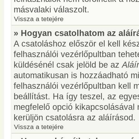
másvalaki válaszolt.
Vissza a tetejére
» Hogyan csatolhatom az aláí
A csatoláshoz először el kell kés
felhasználói vezérlőpultban teh
küldésénél csak jelöld be az
Aláí
automatikusan is hozzáadható m
felhasználói vezérlőpultban kell 
beállítást. Ha így teszel, az egy
megfelelő opció kikapcsolásával
kerüljön csatolásra az aláírásod.
Vissza a tetejére