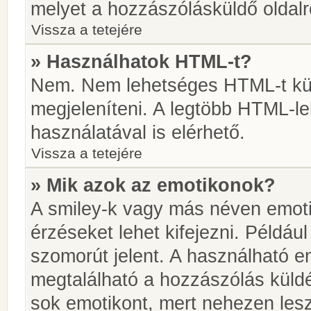
melyet a hozzászólásküldő oldalró
Vissza a tetejére
» Használhatok HTML-t?
Nem. Nem lehetséges HTML-t kül
megjeleníteni. A legtöbb HTML-l
használatával is elérhető.
Vissza a tetejére
» Mik azok az emotikonok?
A smiley-k vagy más néven emoti
érzéseket lehet kifejezni. Például
szomorút jelent. A használható em
megtalálható a hozzászólás küldé
sok emotikont, mert nehezen lesz