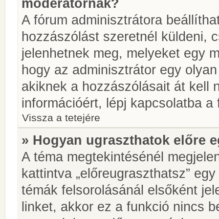
moderátornak?
A fórum adminisztrátora beállíth
hozzászólást szeretnél küldeni, 
jelenhetnek meg, melyeket egy mo
hogy az adminisztrátor egy olyan
akiknek a hozzászólásait át kell
információért, lépj kapcsolatba a
Vissza a tetejére
» Hogyan ugraszthatok előre e
A téma megtekintésénél megjelen
kattintva „előreugraszthatsz” egy
témák felsorolásánál elsőként je
linket, akkor ez a funkció nincs