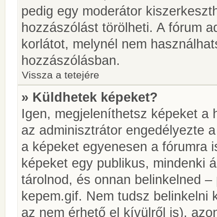
pedig egy moderátor kiszerkeszth
hozzászólást törölheti. A fórum ad
korlátot, melynél nem használhat
hozzászólásban.
Vissza a tetejére
» Küldhetek képeket?
Igen, megjeleníthetsz képeket a
az adminisztrátor engedélyezte 
a képeket egyenesen a fórumra is
képeket egy publikus, mindenki ál
tárolnod, és onnan belinkelned – 
kepem.gif. Nem tudsz belinkelni 
az nem érhető el kívülről is), azo