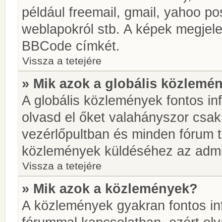
például freemail, gmail, yahoo pos
weblapokról stb. A képek megjel
BBCode címkét.
Vissza a tetejére
» Mik azok a globális közlemé
A globális közlemények fontos in
olvasd el őket valahányszor csak
vezérlőpultban és minden fórum t
közlemények küldéséhez az admin
Vissza a tetejére
» Mik azok a közlemények?
A közlemények gyakran fontos in