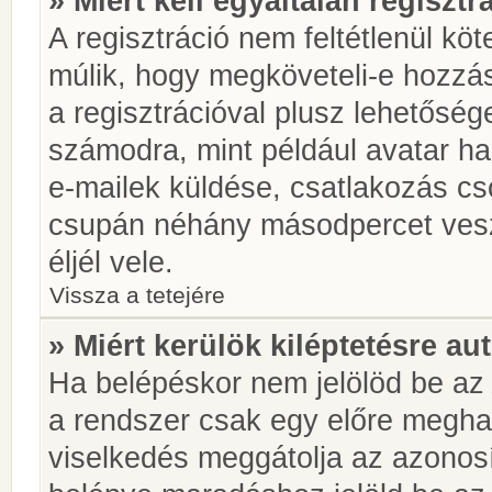
» Miért kell egyáltalán regiszt
A regisztráció nem feltétlenül kö
múlik, hogy megköveteli-e hozzá
a regisztrációval plusz lehetőség
számodra, mint például avatar has
e-mailek küldése, csatlakozás cs
csupán néhány másodpercet vesz 
éljél vele.
Vissza a tetejére
» Miért kerülök kiléptetésre a
Ha belépéskor nem jelölöd be a
a rendszer csak egy előre meghat
viselkedés meggátolja az azonosít