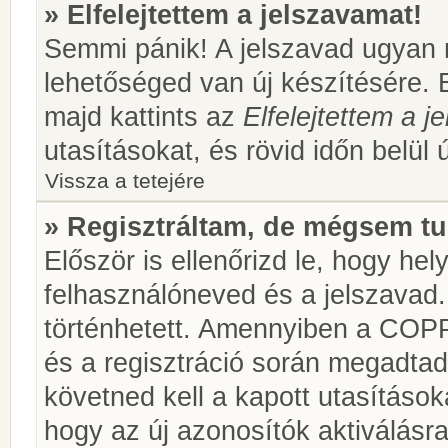
» Elfelejtettem a jelszavamat!
Semmi pánik! A jelszavad ugyan n
lehetőséged van új készítésére. 
majd kattints az
Elfelejtettem a 
utasításokat, és rövid időn belül 
Vissza a tetejére
» Regisztráltam, de mégsem tu
Először is ellenőrizd le, hogy he
felhasználóneved és a jelszavad.
történhetett. Amennyiben a COP
és a regisztráció során megadtad
követned kell a kapott utasításo
hogy az új azonosítók aktiválásra