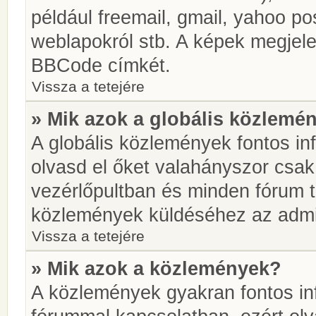
például freemail, gmail, yahoo pos
weblapokról stb. A képek megjel
BBCode címkét.
Vissza a tetejére
» Mik azok a globális közlemé
A globális közlemények fontos in
olvasd el őket valahányszor csak
vezérlőpultban és minden fórum t
közlemények küldéséhez az admin
Vissza a tetejére
» Mik azok a közlemények?
A közlemények gyakran fontos in