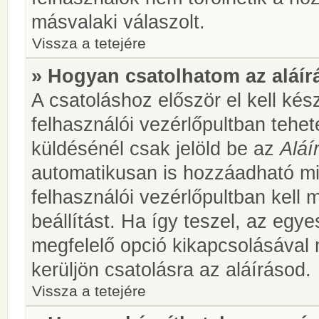
másvalaki válaszolt.
Vissza a tetejére
» Hogyan csatolhatom az aláí
A csatoláshoz először el kell kés
felhasználói vezérlőpultban teh
küldésénél csak jelöld be az
Aláí
automatikusan is hozzáadható m
felhasználói vezérlőpultban kell 
beállítást. Ha így teszel, az egy
megfelelő opció kikapcsolásával
kerüljön csatolásra az aláírásod.
Vissza a tetejére