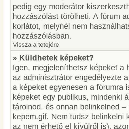
pedig egy moderátor kiszerkeszth
hozzászólást törölheti. A fórum ad
korlátot, melynél nem használhat
hozzászólásban.
Vissza a tetejére
» Küldhetek képeket?
Igen, megjeleníthetsz képeket a
az adminisztrátor engedélyezte 
a képeket egyenesen a fórumra is
képeket egy publikus, mindenki ál
tárolnod, és onnan belinkelned – 
kepem.gif. Nem tudsz belinkelni 
az nem érhető el kívülről is), azo