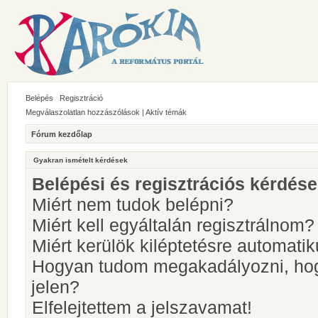
Belépés
Regisztráció
Megválaszolatlan hozzászólások
|
Aktív témák
Fórum kezdőlap
Gyakran ismételt kérdések
Belépési és regisztrációs kérdés
Miért nem tudok belépni?
Miért kell egyáltalán regisztrálnom?
Miért kerülök kiléptetésre automati
Hogyan tudom megakadályozni, hog
jelen?
Elfelejtettem a jelszavamat!