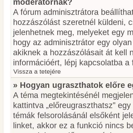
moderátornak?
A fórum adminisztrátora beállíth
hozzászólást szeretnél küldeni, 
jelenhetnek meg, melyeket egy mo
hogy az adminisztrátor egy olyan
akiknek a hozzászólásait át kell
információért, lépj kapcsolatba a
Vissza a tetejére
» Hogyan ugraszthatok előre e
A téma megtekintésénél megjelen
kattintva „előreugraszthatsz” egy
témák felsorolásánál elsőként je
linket, akkor ez a funkció nincs