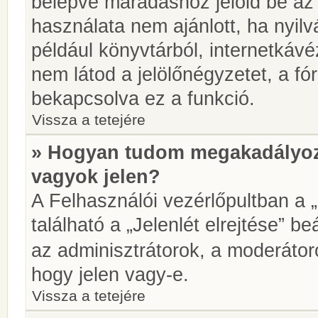
belépve maradáshoz jelöld be az 
használata nem ajánlott, ha nyilv
például könyvtárból, internetkáv
nem látod a jelölőnégyzetet, a f
bekapcsolva ez a funkció.
Vissza a tetejére
» Hogyan tudom megakadályoz
vagyok jelen?
A Felhasználói vezérlőpultban a 
található a „Jelenlét elrejtése” be
az adminisztrátorok, a moderátoro
hogy jelen vagy-e.
Vissza a tetejére