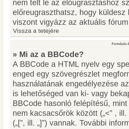
nem telt le az előugrasztáshoz s
előreugraszthatsz, hogy küldesz 
viszont vigyázz az aktuális fórum
Vissza a tetejére
Formázás é
» Mi az a BBCode?
A BBCode a HTML nyelv egy speci
enged egy szövegrészlet megfo
használatának engedélyezése az 
is lehetőséged van ki- vagy beka
BBCode hasonló felépítésű, min
nem kacsacsőrök között („<” , ill
(„[”, ill. „]”) vannak. További in