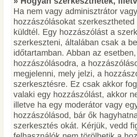
» Hogyan szerkeszthetek, illet
Ha nem vagy adminisztrátor vagy
hozzászólásokat szerkesztheted 
küldtél. Egy hozzászólást a szer
szerkeszteni, általában csak a be
időtartamban. Abban az esetben, 
hozzászólásodra, a hozzászóláso
megjelenni, mely jelzi, a hozzászó
szerkesztésre. Ez csak akkor fog
valaki egy hozzászólást, akkor n
illetve ha egy moderátor vagy egy
hozzászólásod, bár ők hagyhatna
szerkesztés okát. Kérjük, vedd f
felhasználók nem törölhetik a ho