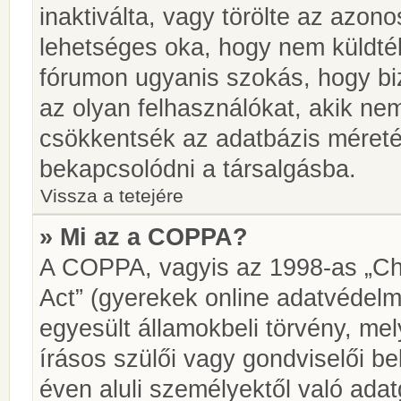
inaktiválta, vagy törölte az azon
lehetséges oka, hogy nem küldté
fórumon ugyanis szokás, hogy biz
az olyan felhasználókat, akik ne
csökkentsék az adatbázis méretét.
bekapcsolódni a társalgásba.
Vissza a tetejére
» Mi az a COPPA?
A COPPA, vagyis az 1998-as „Chi
Act” (gyerekek online adatvédelm
egyesült államokbeli törvény, me
írásos szülői vagy gondviselői 
éven aluli személyektől való ada