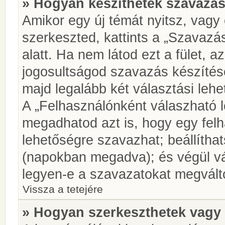
» Hogyan készíthetek szavazás
Amikor egy új témát nyitsz, vagy
szerkeszted, kattints a „Szavazá
alatt. Ha nem látod ezt a fület, az
jogosultságod szavazás készíté
majd legalább két választási lehe
A „Felhasználónként válaszható 
megadhatod azt is, hogy egy felh
lehetőségre szavazhat; beállítha
(napokban megadva); és végül vá
legyen-e a szavazatokat megválto
Vissza a tetejére
» Hogyan szerkeszthetek vagy 