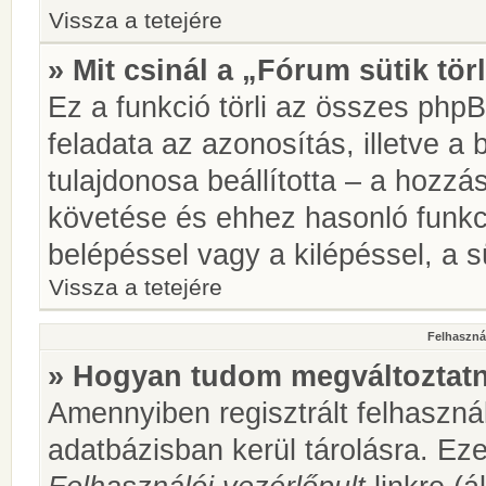
Vissza a tetejére
» Mit csinál a „Fórum sütik tör
Ez a funkció törli az összes phpBB
feladata az azonosítás, illetve a 
tulajdonosa beállította – a hozz
követése és ehhez hasonló funkc
belépéssel vagy a kilépéssel, a sü
Vissza a tetejére
Felhasznál
» Hogyan tudom megváltoztatni
Amennyiben regisztrált felhaszná
adatbázisban kerül tárolásra. Ez