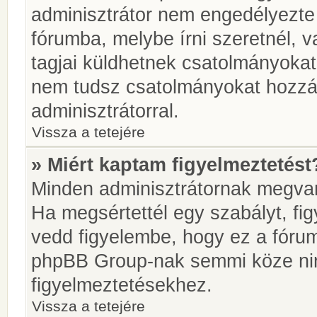
adminisztrátor nem engedélyezt
fórumba, melybe írni szeretnél, 
tagjai küldhetnek csatolmányokat
nem tudsz csatolmányokat hozzáa
adminisztrátorral.
Vissza a tetejére
» Miért kaptam figyelmeztetést
Minden adminisztrátornak megvan 
Ha megsértettél egy szabályt, fi
vedd figyelembe, hogy ez a fóru
phpBB Group-nak semmi köze nin
figyelmeztetésekhez.
Vissza a tetejére