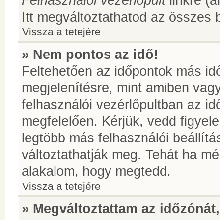
Felhasználói vezérlőpult
linkre (á
Itt megváltoztathatod az összes b
Vissza a tetejére
» Nem pontos az idő!
Feltehetően az időpontok más idő
megjelenítésre, mint amiben vag
felhasználói vezérlőpultban az i
megfelelően. Kérjük, vedd figyel
legtöbb más felhasználói beállítás
változtathatják meg. Tehát ha még
alakalom, hogy megtedd.
Vissza a tetejére
» Megváltoztattam az időzónát