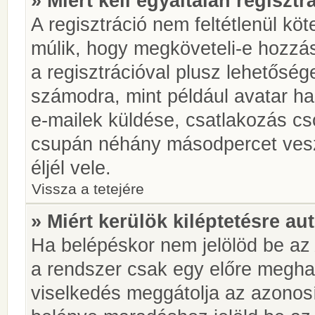
» Miért kell egyáltalán regiszt
A regisztráció nem feltétlenül kö
múlik, hogy megköveteli-e hozzá
a regisztrációval plusz lehetőség
számodra, mint például avatar has
e-mailek küldése, csatlakozás cs
csupán néhány másodpercet vesz 
éljél vele.
Vissza a tetejére
» Miért kerülök kiléptetésre a
Ha belépéskor nem jelölöd be a
a rendszer csak egy előre meghat
viselkedés meggátolja az azonosít