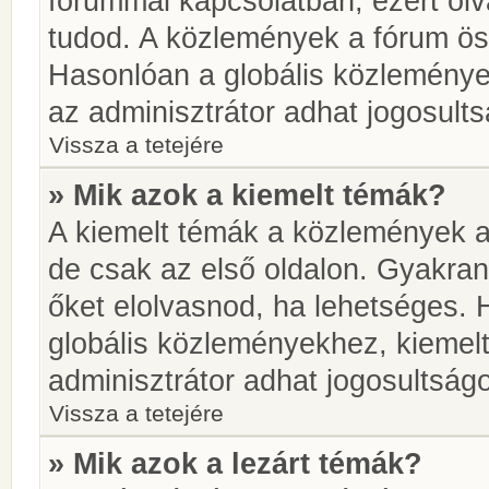
fórummal kapcsolatban, ezért olv
tudod. A közlemények a fórum öss
Hasonlóan a globális közlemény
az adminisztrátor adhat jogosults
Vissza a tetejére
» Mik azok a kiemelt témák?
A kiemelt témák a közlemények a
de csak az első oldalon. Gyakra
őket elolvasnod, ha lehetséges. 
globális közleményekhez, kiemel
adminisztrátor adhat jogosultságo
Vissza a tetejére
» Mik azok a lezárt témák?