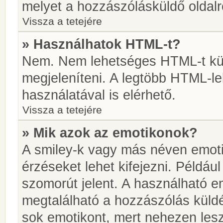
melyet a hozzászólásküldő oldalró
Vissza a tetejére
» Használhatok HTML-t?
Nem. Nem lehetséges HTML-t kül
megjeleníteni. A legtöbb HTML-l
használatával is elérhető.
Vissza a tetejére
» Mik azok az emotikonok?
A smiley-k vagy más néven emoti
érzéseket lehet kifejezni. Például
szomorút jelent. A használható em
megtalálható a hozzászólás küldé
sok emotikont, mert nehezen lesz