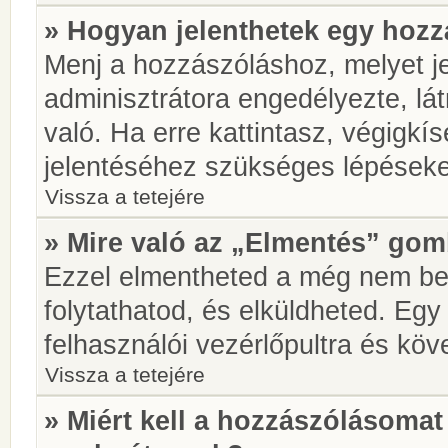
» Hogyan jelenthetek egy hoz
Menj a hozzászóláshoz, melyet je
adminisztrátora engedélyezte, lá
való. Ha erre kattintasz, végigkí
jelentéséhez szükséges lépések
Vissza a tetejére
» Mire való az „Elmentés” go
Ezzel elmentheted a még nem be
folytathatod, és elküldheted. Eg
felhasználói vezérlőpultra és kö
Vissza a tetejére
» Miért kell a hozzászólásoma