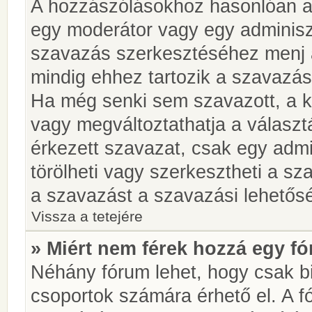
A hozzászólásokhoz hasonlóan a 
egy moderátor vagy egy adminiszt
szavazás szerkesztéséhez menj 
mindig ehhez tartozik a szavazás
Ha még senki sem szavazott, a ké
vagy megváltoztathatja a választ
érkezett szavazat, csak egy admi
törölheti vagy szerkesztheti a sz
a szavazást a szavazási lehetős
Vissza a tetejére
» Miért nem férek hozzá egy 
Néhány fórum lehet, hogy csak bi
csoportok számára érhető el. A 