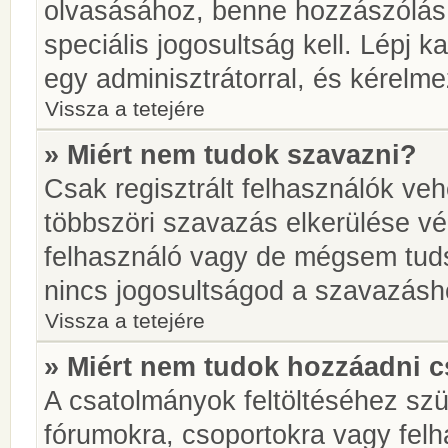
olvasásához, benne hozzászólás 
speciális jogosultság kell. Lépj 
egy adminisztrátorral, és kérelme
Vissza a tetejére
» Miért nem tudok szavazni?
Csak regisztrált felhasználók ve
többszöri szavazás elkerülése vé
felhasználó vagy de mégsem tuds
nincs jogosultságod a szavazásh
Vissza a tetejére
» Miért nem tudok hozzáadni 
A csatolmányok feltöltéséhez sz
fórumokra, csoportokra vagy felh