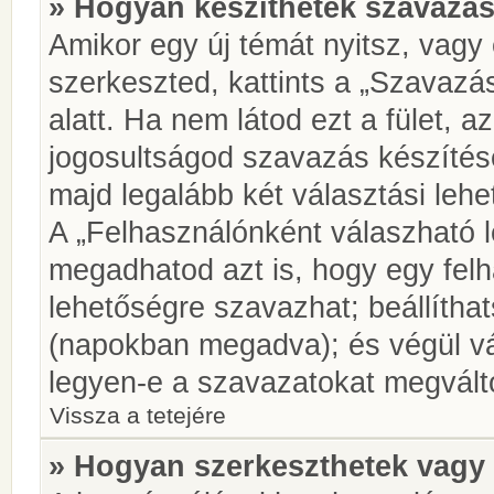
» Hogyan készíthetek szavazás
Amikor egy új témát nyitsz, vagy
szerkeszted, kattints a „Szavazá
alatt. Ha nem látod ezt a fület, az
jogosultságod szavazás készíté
majd legalább két választási lehe
A „Felhasználónként válaszható 
megadhatod azt is, hogy egy felh
lehetőségre szavazhat; beállítha
(napokban megadva); és végül vá
legyen-e a szavazatokat megválto
Vissza a tetejére
» Hogyan szerkeszthetek vagy 