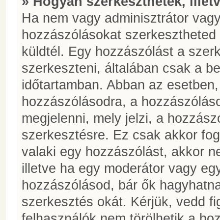
» Hogyan szerkeszthetek, illet
Ha nem vagy adminisztrátor vagy
hozzászólásokat szerkesztheted 
küldtél. Egy hozzászólást a szer
szerkeszteni, általában csak a be
időtartamban. Abban az esetben, 
hozzászólásodra, a hozzászóláso
megjelenni, mely jelzi, a hozzászó
szerkesztésre. Ez csak akkor fog
valaki egy hozzászólást, akkor n
illetve ha egy moderátor vagy egy
hozzászólásod, bár ők hagyhatna
szerkesztés okát. Kérjük, vedd f
felhasználók nem törölhetik a ho