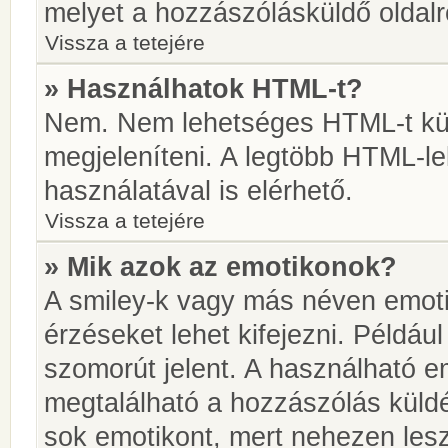
melyet a hozzászólásküldő oldalró
Vissza a tetejére
» Használhatok HTML-t?
Nem. Nem lehetséges HTML-t kül
megjeleníteni. A legtöbb HTML-l
használatával is elérhető.
Vissza a tetejére
» Mik azok az emotikonok?
A smiley-k vagy más néven emoti
érzéseket lehet kifejezni. Például
szomorút jelent. A használható em
megtalálható a hozzászólás küldé
sok emotikont, mert nehezen lesz