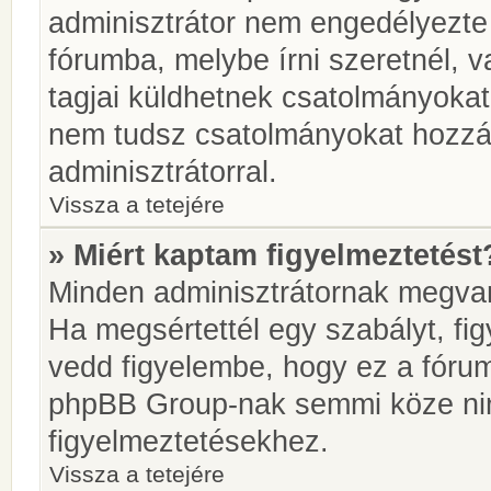
adminisztrátor nem engedélyezt
fórumba, melybe írni szeretnél, 
tagjai küldhetnek csatolmányokat
nem tudsz csatolmányokat hozzáa
adminisztrátorral.
Vissza a tetejére
» Miért kaptam figyelmeztetést
Minden adminisztrátornak megvan 
Ha megsértettél egy szabályt, fi
vedd figyelembe, hogy ez a fóru
phpBB Group-nak semmi köze nin
figyelmeztetésekhez.
Vissza a tetejére