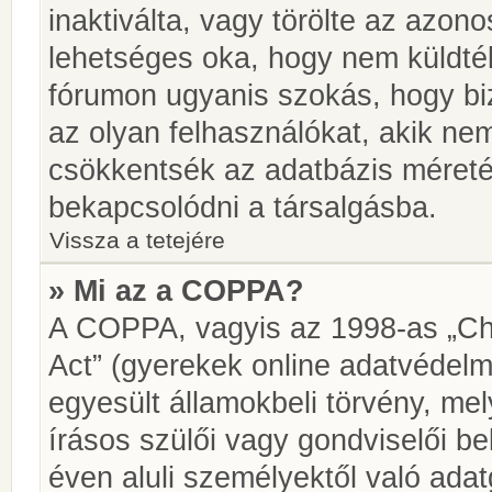
inaktiválta, vagy törölte az azon
lehetséges oka, hogy nem küldté
fórumon ugyanis szokás, hogy biz
az olyan felhasználókat, akik ne
csökkentsék az adatbázis méretét.
bekapcsolódni a társalgásba.
Vissza a tetejére
» Mi az a COPPA?
A COPPA, vagyis az 1998-as „Chi
Act” (gyerekek online adatvédelm
egyesült államokbeli törvény, me
írásos szülői vagy gondviselői 
éven aluli személyektől való ada