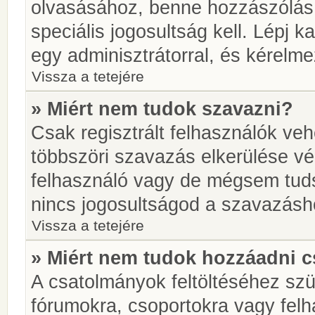
olvasásához, benne hozzászólás 
speciális jogosultság kell. Lépj 
egy adminisztrátorral, és kérelme
Vissza a tetejére
» Miért nem tudok szavazni?
Csak regisztrált felhasználók ve
többszöri szavazás elkerülése vé
felhasználó vagy de mégsem tuds
nincs jogosultságod a szavazásh
Vissza a tetejére
» Miért nem tudok hozzáadni 
A csatolmányok feltöltéséhez sz
fórumokra, csoportokra vagy felh