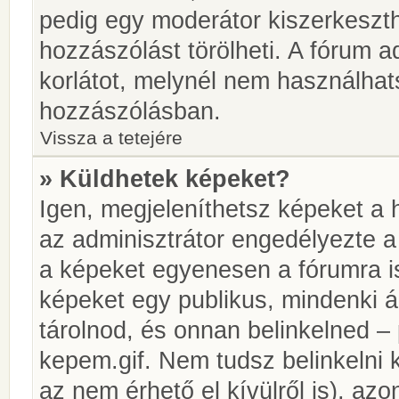
pedig egy moderátor kiszerkeszth
hozzászólást törölheti. A fórum ad
korlátot, melynél nem használhat
hozzászólásban.
Vissza a tetejére
» Küldhetek képeket?
Igen, megjeleníthetsz képeket a
az adminisztrátor engedélyezte 
a képeket egyenesen a fórumra is
képeket egy publikus, mindenki ál
tárolnod, és onnan belinkelned – 
kepem.gif. Nem tudsz belinkelni 
az nem érhető el kívülről is), azo