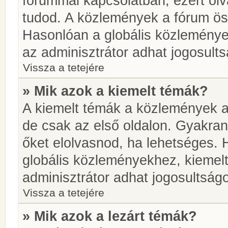
fórummal kapcsolatban, ezért olv
tudod. A közlemények a fórum öss
Hasonlóan a globális közlemény
az adminisztrátor adhat jogosults
Vissza a tetejére
» Mik azok a kiemelt témák?
A kiemelt témák a közlemények a
de csak az első oldalon. Gyakra
őket elolvasnod, ha lehetséges. 
globális közleményekhez, kiemel
adminisztrátor adhat jogosultságo
Vissza a tetejére
» Mik azok a lezárt témák?