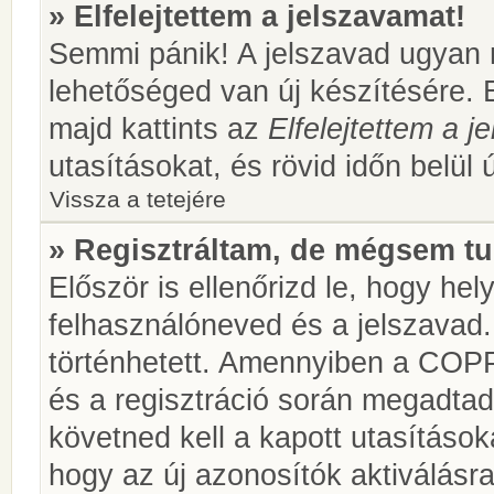
» Elfelejtettem a jelszavamat!
Semmi pánik! A jelszavad ugyan n
lehetőséged van új készítésére. 
majd kattints az
Elfelejtettem a 
utasításokat, és rövid időn belül 
Vissza a tetejére
» Regisztráltam, de mégsem tu
Először is ellenőrizd le, hogy he
felhasználóneved és a jelszavad.
történhetett. Amennyiben a COP
és a regisztráció során megadtad
követned kell a kapott utasításo
hogy az új azonosítók aktiválásra