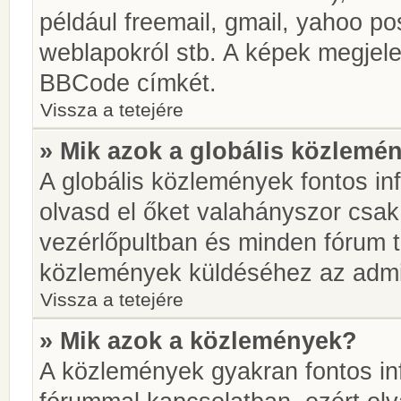
például freemail, gmail, yahoo pos
weblapokról stb. A képek megjel
BBCode címkét.
Vissza a tetejére
» Mik azok a globális közlemé
A globális közlemények fontos in
olvasd el őket valahányszor csak
vezérlőpultban és minden fórum t
közlemények küldéséhez az admin
Vissza a tetejére
» Mik azok a közlemények?
A közlemények gyakran fontos in