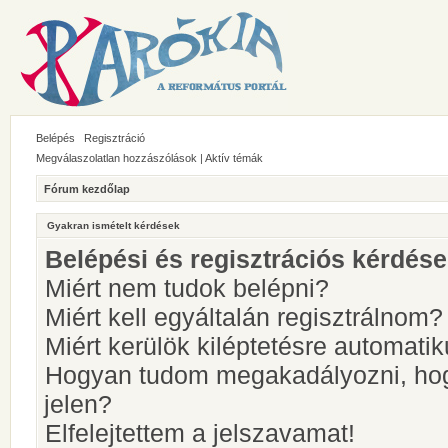
Belépés
Regisztráció
Megválaszolatlan hozzászólások
|
Aktív témák
Fórum kezdőlap
Gyakran ismételt kérdések
Belépési és regisztrációs kérdés
Miért nem tudok belépni?
Miért kell egyáltalán regisztrálnom?
Miért kerülök kiléptetésre automati
Hogyan tudom megakadályozni, hog
jelen?
Elfelejtettem a jelszavamat!