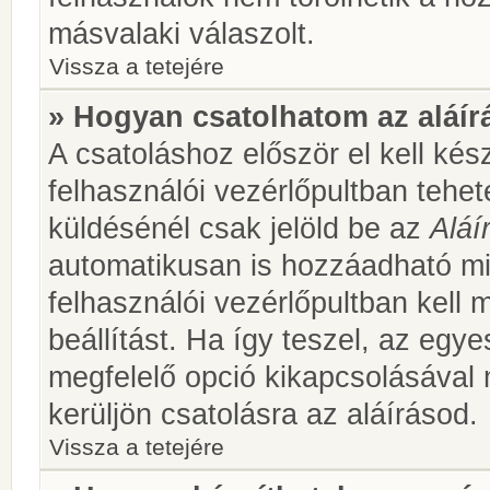
másvalaki válaszolt.
Vissza a tetejére
» Hogyan csatolhatom az aláí
A csatoláshoz először el kell kés
felhasználói vezérlőpultban teh
küldésénél csak jelöld be az
Aláí
automatikusan is hozzáadható m
felhasználói vezérlőpultban kell 
beállítást. Ha így teszel, az egy
megfelelő opció kikapcsolásával
kerüljön csatolásra az aláírásod.
Vissza a tetejére