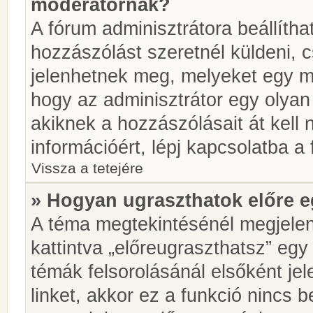
moderátornak?
A fórum adminisztrátora beállíth
hozzászólást szeretnél küldeni, 
jelenhetnek meg, melyeket egy mo
hogy az adminisztrátor egy olyan
akiknek a hozzászólásait át kell
információért, lépj kapcsolatba a
Vissza a tetejére
» Hogyan ugraszthatok előre e
A téma megtekintésénél megjelen
kattintva „előreugraszthatsz” egy
témák felsorolásánál elsőként je
linket, akkor ez a funkció nincs