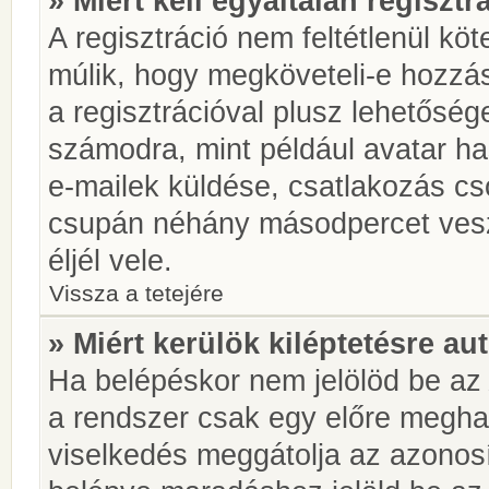
» Miért kell egyáltalán regiszt
A regisztráció nem feltétlenül kö
múlik, hogy megköveteli-e hozzá
a regisztrációval plusz lehetőség
számodra, mint például avatar has
e-mailek küldése, csatlakozás cs
csupán néhány másodpercet vesz 
éljél vele.
Vissza a tetejére
» Miért kerülök kiléptetésre a
Ha belépéskor nem jelölöd be a
a rendszer csak egy előre meghat
viselkedés meggátolja az azonosít