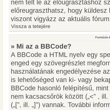
nem telt le az előugrasztáshoz s
előreugraszthatsz, hogy küldesz 
viszont vigyázz az aktuális fórum
Vissza a tetejére
Formázás é
» Mi az a BBCode?
A BBCode a HTML nyelv egy speci
enged egy szövegrészlet megfo
használatának engedélyezése az 
is lehetőséged van ki- vagy beka
BBCode hasonló felépítésű, min
nem kacsacsőrök között („<” , ill
(„[”, ill. „]”) vannak. További in