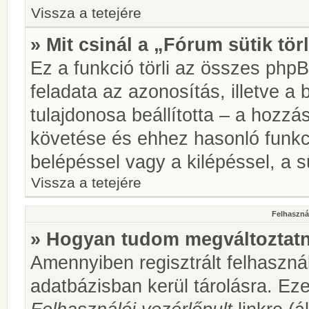
Vissza a tetejére
» Mit csinál a „Fórum sütik tör
Ez a funkció törli az összes phpBB
feladata az azonosítás, illetve a 
tulajdonosa beállította – a hozz
követése és ehhez hasonló funkc
belépéssel vagy a kilépéssel, a sü
Vissza a tetejére
Felhasznál
» Hogyan tudom megváltoztatni
Amennyiben regisztrált felhaszná
adatbázisban kerül tárolásra. Ez