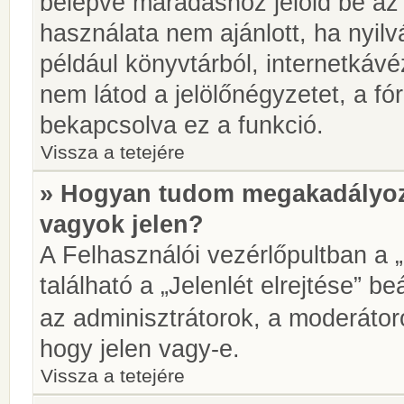
belépve maradáshoz jelöld be az 
használata nem ajánlott, ha nyilv
például könyvtárból, internetkáv
nem látod a jelölőnégyzetet, a f
bekapcsolva ez a funkció.
Vissza a tetejére
» Hogyan tudom megakadályoz
vagyok jelen?
A Felhasználói vezérlőpultban a 
található a „Jelenlét elrejtése” be
az adminisztrátorok, a moderátoro
hogy jelen vagy-e.
Vissza a tetejére