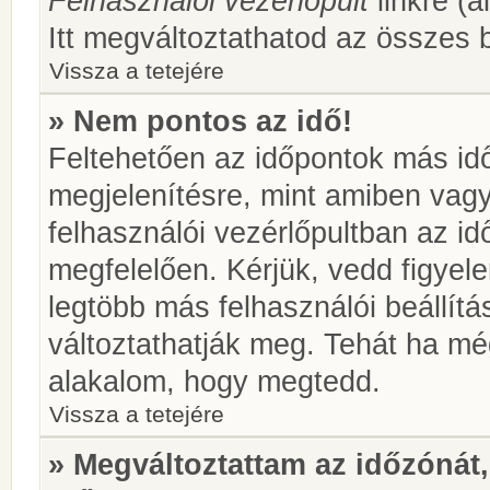
Felhasználói vezérlőpult
linkre (á
Itt megváltoztathatod az összes b
Vissza a tetejére
» Nem pontos az idő!
Feltehetően az időpontok más idő
megjelenítésre, mint amiben vag
felhasználói vezérlőpultban az i
megfelelően. Kérjük, vedd figyel
legtöbb más felhasználói beállítás
változtathatják meg. Tehát ha még
alakalom, hogy megtedd.
Vissza a tetejére
» Megváltoztattam az időzónát