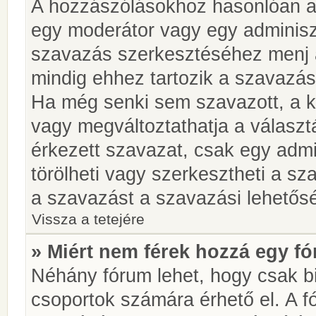
A hozzászólásokhoz hasonlóan a 
egy moderátor vagy egy adminiszt
szavazás szerkesztéséhez menj 
mindig ehhez tartozik a szavazás
Ha még senki sem szavazott, a ké
vagy megváltoztathatja a választ
érkezett szavazat, csak egy admi
törölheti vagy szerkesztheti a sz
a szavazást a szavazási lehetős
Vissza a tetejére
» Miért nem férek hozzá egy 
Néhány fórum lehet, hogy csak bi
csoportok számára érhető el. A 