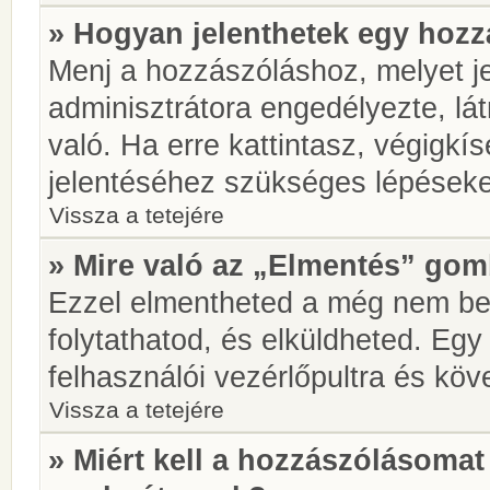
» Hogyan jelenthetek egy hoz
Menj a hozzászóláshoz, melyet je
adminisztrátora engedélyezte, lá
való. Ha erre kattintasz, végigkí
jelentéséhez szükséges lépések
Vissza a tetejére
» Mire való az „Elmentés” go
Ezzel elmentheted a még nem be
folytathatod, és elküldheted. Eg
felhasználói vezérlőpultra és kö
Vissza a tetejére
» Miért kell a hozzászólásoma