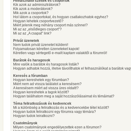
Felhasználói szintek és csoportok
Kik azok az adminisztrátorok?
Kik azok a moderátorok?
Mik azok a csoportok?
Hol látom a csoportokat, és hogyan csatlakozhatok egyhez?
Hogyan lehetek csoportvezető?
Miért jelenik meg néhány csoport más színnel?
Mi az az „elsődleges csoport”?
Mi az az „A csapat” link?
Privát üzenetek
Nem tudok privát üzenetet küldeni!
Folyamatosan kéretlen üzeneteket kapok!
Kéretlen vagy sértegető e-mailt kaptam valakitől a fórumról!
Barátok és haragosok
Mire valók a barátok és haragosok listák?
Hogyan adhatok hozzá, illetve távolíthatok el felhasználókat a barátok vag
Keresés a fórumban
Hogyan kereshetek egy fórumban?
Miért nem ad vissza találatot a keresésem?
A keresésem miért ad vissza üres oldalt!?
Hogyan kereshetek a tagok között?
Hogyan találhatom meg a saját hozzászólásaimat és témáimat?
Téma feliratkozások és kedvencek
Mi a különbség a feliratkozás és a kedvencekbe tétel között?
Hogyan tudok feliratkozni egy fórumra vagy témára?
Hogyan tudok leiratkozni?
Csatolmányok
Milyen csatolmányok engedélyezettek ezen a fórumon?