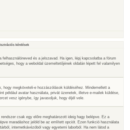
isztrációs kérdések
a felhasználóneved és a jelszavad. Ha igen, lépj kapcsolatba a fórum
ehetséges, hogy a weboldal üzemeltetőjének oldalán lépett fel valamilyen
lik, hogy megköveteli-e hozzászólások küldéséhez. Mindemellett a
nt például avatar használata, privát üzenetek, illetve e-mailek küldése,
et vesz igénybe, így javasoljuk, hogy éljél vele.
 rendszer csak egy előre meghatározott ideig hagy belépve. Ez a
lépve maradáshoz jelöld be az említett opciót. Ezen funkció használata
vtárból, internetkávézóból vagy egyetemi laborból. Ha nem látod a