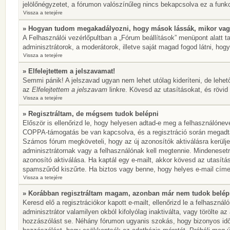
jelölőnégyzetet, a fórumon valószínűleg nincs bekapcsolva ez a funkc
Vissza a tetejére
» Hogyan tudom megakadályozni, hogy mások lássák, mikor vag
A Felhasználói vezérlőpultban a „Fórum beállítások” menüpont alatt tal
adminisztrátorok, a moderátorok, illetve saját magad fogod látni, hogy
Vissza a tetejére
» Elfelejtettem a jelszavamat!
Semmi pánik! A jelszavad ugyan nem lehet utólag kideríteni, de lehet
az
Elfelejtettem a jelszavam
linkre. Kövesd az utasításokat, és rövid 
Vissza a tetejére
» Regisztráltam, de mégsem tudok belépni
Először is ellenőrizd le, hogy helyesen adtad-e meg a felhasználónev
COPPA-támogatás be van kapcsolva, és a regisztráció során megadtad,
Számos fórum megköveteli, hogy az új azonosítók aktiválásra kerülje
adminisztrátornak vagy a felhasználónak kell megtennie. Mindenesetre
azonosító aktiválása. Ha kaptál egy e-mailt, akkor kövesd az utasítá
spamszűrőd kiszűrte. Ha biztos vagy benne, hogy helyes e-mail címet
Vissza a tetejére
» Korábban regisztráltam magam, azonban már nem tudok belép
Keresd elő a regisztrációkor kapott e-mailt, ellenőrizd le a felhaszn
adminisztrátor valamilyen okból kifolyólag inaktiválta, vagy törölte 
hozzászólást se. Néhány fórumon ugyanis szokás, hogy bizonyos idők