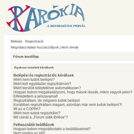
Belépés
Regisztráció
Megválaszolatlan hozzászólások
|
Aktív témák
Fórum kezdőlap
Gyakran ismételt kérdések
Belépési és regisztrációs kérdések
Miért nem tudok belépni?
Miért kell egyáltalán regisztrálnom?
Miért kerülök kiléptetésre automatikusan?
Hogyan tudom megakadályozni, hogy mások lássák, mikor vagyok jelen?
Elfelejtettem a jelszavamat!
Regisztráltam, de mégsem tudok belépni
Korábban regisztráltam magam, azonban már nem tudok belépni?!
Mi az a COPPA?
Miért nem tudok regisztrálni?
Mit csinál a „Fórum sütik törlése”?
Felhasználói beállítások
Hogyan tudom megváltoztatni a beállításaimat?
Nem pontos az idő!