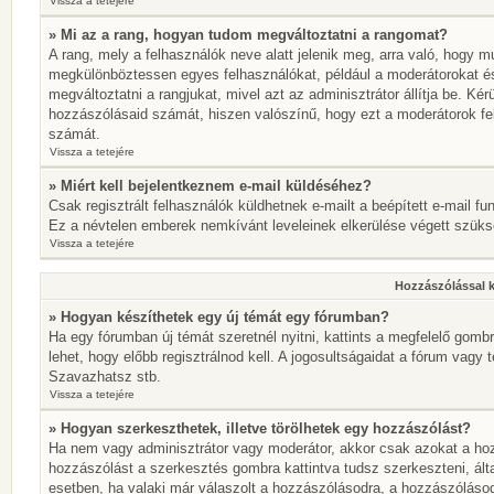
Vissza a tetejére
» Mi az a rang, hogyan tudom megváltoztatni a rangomat?
A rang, mely a felhasználók neve alatt jelenik meg, arra való, hogy 
megkülönböztessen egyes felhasználókat, például a moderátorokat és 
megváltoztatni a rangjukat, mivel azt az adminisztrátor állítja be. K
hozzászólásaid számát, hiszen valószínű, hogy ezt a moderátorok fe
számát.
Vissza a tetejére
» Miért kell bejelentkeznem e-mail küldéséhez?
Csak regisztrált felhasználók küldhetnek e-mailt a beépített e-mail fu
Ez a névtelen emberek nemkívánt leveleinek elkerülése végett szük
Vissza a tetejére
Hozzászólással 
» Hogyan készíthetek egy új témát egy fórumban?
Ha egy fórumban új témát szeretnél nyitni, kattints a megfelelő go
lehet, hogy előbb regisztrálnod kell. A jogosultságaidat a fórum vagy 
Szavazhatsz stb.
Vissza a tetejére
» Hogyan szerkeszthetek, illetve törölhetek egy hozzászólást?
Ha nem vagy adminisztrátor vagy moderátor, akkor csak azokat a hoz
hozzászólást a szerkesztés gombra kattintva tudsz szerkeszteni, ált
esetben, ha valaki már válaszolt a hozzászólásodra, a hozzászólásod