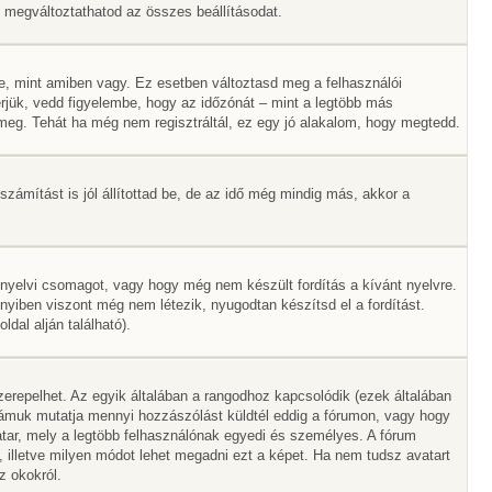
Itt megváltoztathatod az összes beállításodat.
e, mint amiben vagy. Ez esetben változtasd meg a felhasználói
rjük, vedd figyelembe, hogy az időzónát – mint a legtöbb más
ák meg. Tehát ha még nem regisztráltál, ez egy jó alakalom, hogy megtedd.
zámítást is jól állítottad be, de az idő még mindig más, akkor a
 nyelvi csomagot, vagy hogy még nem készült fordítás a kívánt nyelvre.
nyiben viszont még nem létezik, nyugodtan készítsd el a fordítást.
dal alján található).
erepelhet. Az egyik általában a rangodhoz kapcsolódik (ezek általában
ámuk mutatja mennyi hozzászólást küldtél eddig a fórumon, vagy hogy
tar, mely a legtöbb felhasználónak egyedi és személyes. A fórum
, illetve milyen módot lehet megadni ezt a képet. Ha nem tudsz avatart
z okokról.