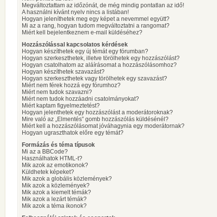
Megváltoztattam az időzónát, de még mindig pontatlan az idő!
A használni kívánt nyelv nincs a listában!
Hogyan jeleníthetek meg egy képet a nevemmel együtt?
Mi az a rang, hogyan tudom megváltoztatni a rangomat?
Miért kell bejelentkeznem e-mail küldéséhez?
Hozzászólással kapcsolatos kérdések
Hogyan készíthetek egy új témát egy fórumban?
Hogyan szerkeszthetek, illetve törölhetek egy hozzászólást?
Hogyan csatolhatom az aláírásomat a hozzászólásomhoz?
Hogyan készíthetek szavazást?
Hogyan szerkeszthetek vagy törölhetek egy szavazást?
Miért nem férek hozzá egy fórumhoz?
Miért nem tudok szavazni?
Miért nem tudok hozzáadni csatolmányokat?
Miért kaptam figyelmeztetést?
Hogyan jelenthetek egy hozzászólást a moderátoroknak?
Mire való az „Elmentés” gomb hozzászólás küldésénél?
Miért kell a hozzászólásomat jóváhagynia egy moderátornak?
Hogyan ugraszthatok előre egy témát?
Formázás és téma típusok
Mi az a BBCode?
Használhatok HTML-t?
Mik azok az emotikonok?
Küldhetek képeket?
Mik azok a globális közlemények?
Mik azok a közlemények?
Mik azok a kiemelt témák?
Mik azok a lezárt témák?
Mik azok a téma ikonok?