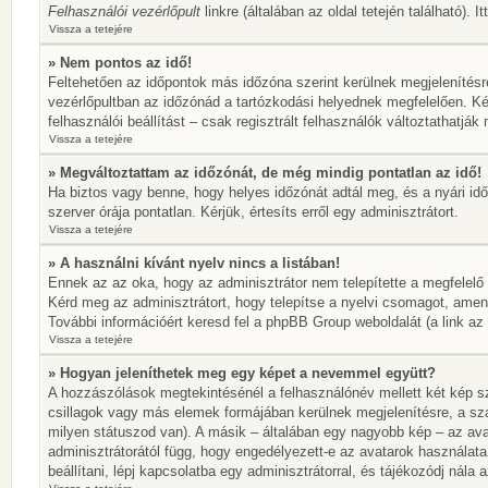
Felhasználói vezérlőpult
linkre (általában az oldal tetején található). 
Vissza a tetejére
» Nem pontos az idő!
Feltehetően az időpontok más időzóna szerint kerülnek megjelenítésr
vezérlőpultban az időzónád a tartózkodási helyednek megfelelően. Ké
felhasználói beállítást – csak regisztrált felhasználók változtathatj
Vissza a tetejére
» Megváltoztattam az időzónát, de még mindig pontatlan az idő!
Ha biztos vagy benne, hogy helyes időzónát adtál meg, és a nyári idős
szerver órája pontatlan. Kérjük, értesíts erről egy adminisztrátort.
Vissza a tetejére
» A használni kívánt nyelv nincs a listában!
Ennek az az oka, hogy az adminisztrátor nem telepítette a megfelelő
Kérd meg az adminisztrátort, hogy telepítse a nyelvi csomagot, amen
További információért keresd fel a phpBB Group weboldalát (a link az ol
Vissza a tetejére
» Hogyan jeleníthetek meg egy képet a nevemmel együtt?
A hozzászólások megtekintésénél a felhasználónév mellett két kép sz
csillagok vagy más elemek formájában kerülnek megjelenítésre, a sz
milyen státuszod van). A másik – általában egy nagyobb kép – az ava
adminisztrátorától függ, hogy engedélyezett-e az avatarok használata
beállítani, lépj kapcsolatba egy adminisztrátorral, és tájékozódj nála a