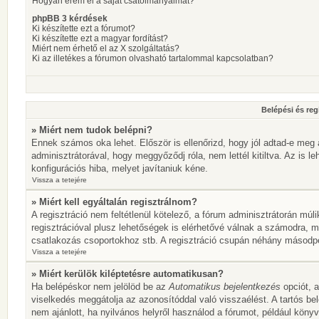
Hogyan érem el a saját csatolmányaimat?
phpBB 3 kérdések
Ki készítette ezt a fórumot?
Ki készítette ezt a magyar fordítást?
Miért nem érhető el az X szolgáltatás?
Ki az illetékes a fórumon olvasható tartalommal kapcsolatban?
Belépési és reg
» Miért nem tudok belépni?
Ennek számos oka lehet. Először is ellenőrizd, hogy jól adtad-e meg 
adminisztrátorával, hogy meggyőződj róla, nem lettél kitiltva. Az is l
konfigurációs hiba, melyet javítaniuk kéne.
Vissza a tetejére
» Miért kell egyáltalán regisztrálnom?
A regisztráció nem feltétlenül kötelező, a fórum adminisztrátorán mú
regisztrációval plusz lehetőségek is elérhetővé válnak a számodra, mi
csatlakozás csoportokhoz stb. A regisztráció csupán néhány másodperc
Vissza a tetejére
» Miért kerülök kiléptetésre automatikusan?
Ha belépéskor nem jelölöd be az
Automatikus bejelentkezés
opciót, a
viselkedés meggátolja az azonosítóddal való visszaélést. A tartós be
nem ajánlott, ha nyilvános helyről használod a fórumot, például köny