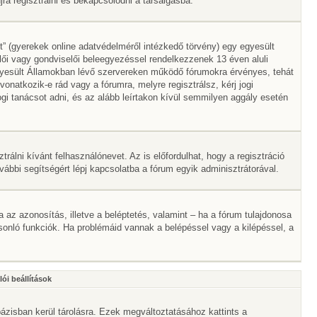
a regisztrálni és bekapcsolódni a társalgásba.
” (gyerekek online adatvédelméről intézkedő törvény) egy egyesült
lői vagy gondviselői beleegyezéssel rendelkezzenek 13 éven aluli
gyesült Államokban lévő szervereken működő fórumokra érvényes, tehát
atkozik-e rád vagy a fórumra, melyre regisztrálsz, kérj jogi
gi tanácsot adni, és az alább leírtakon kívül semmilyen aggály esetén
trálni kívánt felhasználónevet. Az is előfordulhat, hogy a regisztráció
ovábbi segítségért lépj kapcsolatba a fórum egyik adminisztrátorával.
ta az azonosítás, illetve a beléptetés, valamint – ha a fórum tulajdonosa
onló funkciók. Ha problémáid vannak a belépéssel vagy a kilépéssel, a
ói beállítások
ázisban kerül tárolásra. Ezek megváltoztatásához kattints a