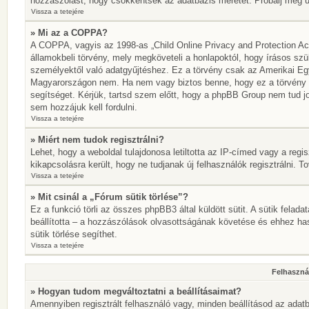
hozzászólást, hogy csökkentsék az adatbázis méretét. Próbálj meg újr
Vissza a tetejére
» Mi az a COPPA?
A COPPA, vagyis az 1998-as „Child Online Privacy and Protection Act
államokbeli törvény, mely megköveteli a honlapoktól, hogy írásos szü
személyektől való adatgyűjtéshez. Ez a törvény csak az Amerikai E
Magyarországon nem. Ha nem vagy biztos benne, hogy ez a törvény von
segítséget. Kérjük, tartsd szem előtt, hogy a phpBB Group nem tud jo
sem hozzájuk kell fordulni.
Vissza a tetejére
» Miért nem tudok regisztrálni?
Lehet, hogy a weboldal tulajdonosa letiltotta az IP-címed vagy a regisz
kikapcsolásra került, hogy ne tudjanak új felhasználók regisztrálni. T
Vissza a tetejére
» Mit csinál a „Fórum sütik törlése”?
Ez a funkció törli az összes phpBB3 által küldött sütit. A sütik felada
beállította – a hozzászólások olvasottságának követése és ehhez has
sütik törlése segíthet.
Vissza a tetejére
Felhasznál
» Hogyan tudom megváltoztatni a beállításaimat?
Amennyiben regisztrált felhasználó vagy, minden beállításod az adatb