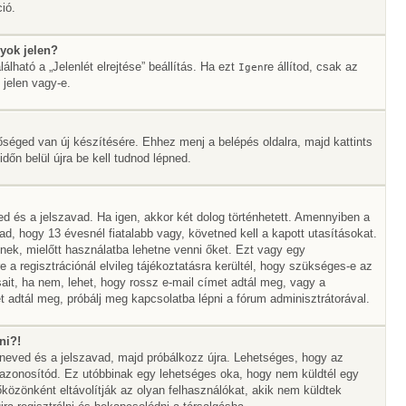
ió.
yok jelen?
álható a „Jelenlét elrejtése” beállítás. Ha ezt
re állítod, csak az
Igen
 jelen vagy-e.
őséged van új készítésére. Ehhez menj a belépés oldalra, majd kattints
időn belül újra be kell tudnod lépned.
ed és a jelszavad. Ha igen, akkor két dolog történhetett. Amennyiben a
 hogy 13 évesnél fiatalabb vagy, követned kell a kapott utasításokat.
nek, mielőtt használatba lehetne venni őket. Ezt vagy egy
 a regisztrációnál elvileg tájékoztatásra kerültél, hogy szükséges-e az
sait, ha nem, lehet, hogy rossz e-mail címet adtál meg, vagy a
 adtál meg, próbálj meg kapcsolatba lépni a fórum adminisztrátorával.
ni?!
álóneved és a jelszavad, majd próbálkozz újra. Lehetséges, hogy az
az azonosítód. Ez utóbbinak egy lehetséges oka, hogy nem küldtél egy
özönként eltávolítják az olyan felhasználókat, akik nem küldtek