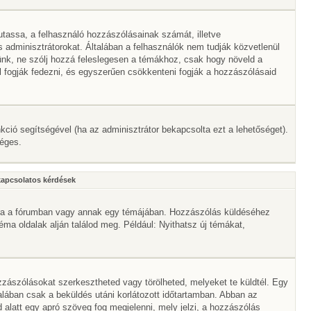
mutassa, a felhasználó hozzászólásainak számát, illetve
adminisztrátorokat. Általában a felhasználók nem tudják közvetlenül
érünk, ne szólj hozzá feleslegesen a témákhoz, csak hogy növeld a
l fogják fedezni, és egyszerűen csökkenteni fogják a hozzászólásaid
nkció segítségével (ha az adminisztrátor bekapcsolta ezt a lehetőséget).
séges.
kapcsolatos kérdések
mbra a fórumban vagy annak egy témájában. Hozzászólás küldéséhez
téma oldalak alján találod meg. Például: Nyithatsz új témákat,
zászólásokat szerkesztheted vagy törölheted, melyeket te küldtél. Egy
alában csak a beküldés utáni korlátozott időtartamban. Abban az
 alatt egy apró szöveg fog megjelenni, mely jelzi, a hozzászólás