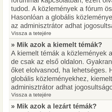
fórummal kapcsolatban, ezért olv
tudod. A közlemények a fórum öss
Hasonlóan a globális közlemény
az adminisztrátor adhat jogosults
Vissza a tetejére
» Mik azok a kiemelt témák?
A kiemelt témák a közlemények a
de csak az első oldalon. Gyakra
őket elolvasnod, ha lehetséges. 
globális közleményekhez, kiemel
adminisztrátor adhat jogosultságo
Vissza a tetejére
» Mik azok a lezárt témák?