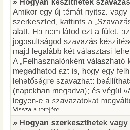
» Hogyan készíthetek szavazás
Amikor egy új témát nyitsz, vagy
szerkeszted, kattints a „Szavazá
alatt. Ha nem látod ezt a fület, az
jogosultságod szavazás készíté
majd legalább két választási lehe
A „Felhasználónként válaszható 
megadhatod azt is, hogy egy felh
lehetőségre szavazhat; beállítha
(napokban megadva); és végül vá
legyen-e a szavazatokat megválto
Vissza a tetejére
» Hogyan szerkeszthetek vagy 