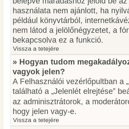
belépve maradáshoz jelöld be az 
használata nem ajánlott, ha nyilv
például könyvtárból, internetkáv
nem látod a jelölőnégyzetet, a f
bekapcsolva ez a funkció.
Vissza a tetejére
» Hogyan tudom megakadályoz
vagyok jelen?
A Felhasználói vezérlőpultban a 
található a „Jelenlét elrejtése” be
az adminisztrátorok, a moderátoro
hogy jelen vagy-e.
Vissza a tetejére