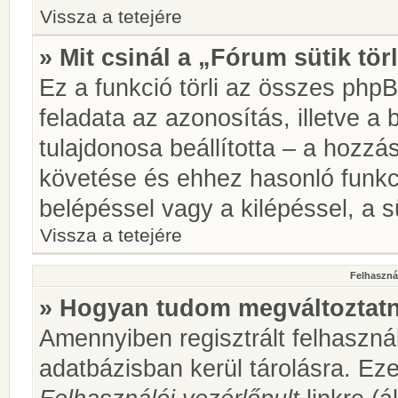
Vissza a tetejére
» Mit csinál a „Fórum sütik tör
Ez a funkció törli az összes phpBB
feladata az azonosítás, illetve a 
tulajdonosa beállította – a hozz
követése és ehhez hasonló funkc
belépéssel vagy a kilépéssel, a sü
Vissza a tetejére
Felhasznál
» Hogyan tudom megváltoztatni
Amennyiben regisztrált felhaszná
adatbázisban kerül tárolásra. Ez