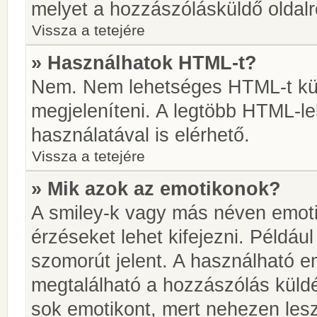
melyet a hozzászólásküldő oldalró
Vissza a tetejére
» Használhatok HTML-t?
Nem. Nem lehetséges HTML-t kül
megjeleníteni. A legtöbb HTML-l
használatával is elérhető.
Vissza a tetejére
» Mik azok az emotikonok?
A smiley-k vagy más néven emoti
érzéseket lehet kifejezni. Például
szomorút jelent. A használható em
megtalálható a hozzászólás küldé
sok emotikont, mert nehezen lesz