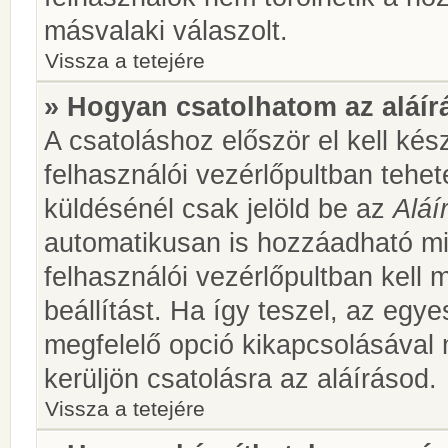
másvalaki válaszolt.
Vissza a tetejére
» Hogyan csatolhatom az aláí
A csatoláshoz először el kell kés
felhasználói vezérlőpultban teh
küldésénél csak jelöld be az
Aláí
automatikusan is hozzáadható m
felhasználói vezérlőpultban kell 
beállítást. Ha így teszel, az egy
megfelelő opció kikapcsolásával
kerüljön csatolásra az aláírásod.
Vissza a tetejére