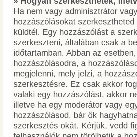
» Hogyan szerkeszthetek, illet
Ha nem vagy adminisztrátor vagy
hozzászólásokat szerkesztheted 
küldtél. Egy hozzászólást a szer
szerkeszteni, általában csak a be
időtartamban. Abban az esetben, 
hozzászólásodra, a hozzászóláso
megjelenni, mely jelzi, a hozzászó
szerkesztésre. Ez csak akkor fog
valaki egy hozzászólást, akkor n
illetve ha egy moderátor vagy egy
hozzászólásod, bár ők hagyhatna
szerkesztés okát. Kérjük, vedd f
felhasználók nem törölhetik a ho