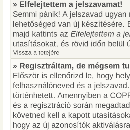
» Elfelejtettem a jelszavamat!
Semmi pánik! A jelszavad ugyan n
lehetőséged van új készítésére. 
majd kattints az
Elfelejtettem a 
utasításokat, és rövid időn belül 
Vissza a tetejére
» Regisztráltam, de mégsem tu
Először is ellenőrizd le, hogy he
felhasználóneved és a jelszavad.
történhetett. Amennyiben a COP
és a regisztráció során megadtad
követned kell a kapott utasításo
hogy az új azonosítók aktiválásra