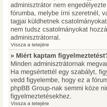
adminisztrátor nem engedélyezt
fórumba, melybe írni szeretnél, 
tagjai küldhetnek csatolmányokat
nem tudsz csatolmányokat hozzáa
adminisztrátorral.
Vissza a tetejére
» Miért kaptam figyelmeztetést
Minden adminisztrátornak megvan 
Ha megsértettél egy szabályt, fi
vedd figyelembe, hogy ez a fóru
phpBB Group-nak semmi köze nin
figyelmeztetésekhez.
Vissza a tetejére