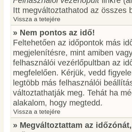
Felhasználói vezérlőpult
linkre (á
Itt megváltoztathatod az összes b
Vissza a tetejére
» Nem pontos az idő!
Feltehetően az időpontok más idő
megjelenítésre, mint amiben vag
felhasználói vezérlőpultban az i
megfelelően. Kérjük, vedd figyel
legtöbb más felhasználói beállítás
változtathatják meg. Tehát ha még
alakalom, hogy megtedd.
Vissza a tetejére
» Megváltoztattam az időzónát