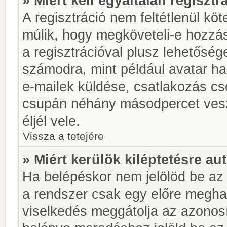
» Miért kell egyáltalán regiszt
A regisztráció nem feltétlenül kö
múlik, hogy megköveteli-e hozzá
a regisztrációval plusz lehetőség
számodra, mint például avatar has
e-mailek küldése, csatlakozás cs
csupán néhány másodpercet vesz 
éljél vele.
Vissza a tetejére
» Miért kerülök kiléptetésre a
Ha belépéskor nem jelölöd be a
a rendszer csak egy előre meghat
viselkedés meggátolja az azonosít