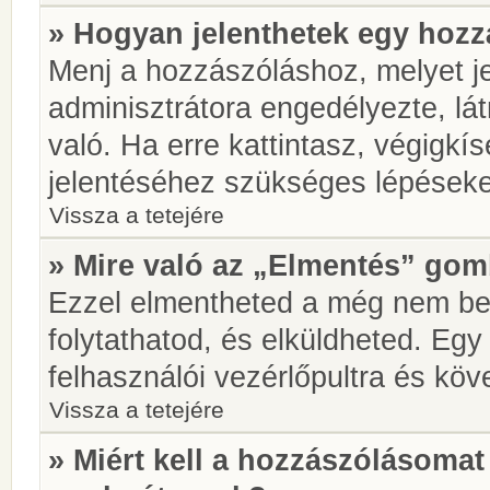
» Hogyan jelenthetek egy hoz
Menj a hozzászóláshoz, melyet je
adminisztrátora engedélyezte, lá
való. Ha erre kattintasz, végigkí
jelentéséhez szükséges lépések
Vissza a tetejére
» Mire való az „Elmentés” go
Ezzel elmentheted a még nem be
folytathatod, és elküldheted. Eg
felhasználói vezérlőpultra és kö
Vissza a tetejére
» Miért kell a hozzászólásoma