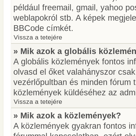
például freemail, gmail, yahoo pos
weblapokról stb. A képek megjel
BBCode címkét.
Vissza a tetejére
» Mik azok a globális közlemé
A globális közlemények fontos in
olvasd el őket valahányszor csak
vezérlőpultban és minden fórum t
közlemények küldéséhez az admin
Vissza a tetejére
» Mik azok a közlemények?
A közlemények gyakran fontos in