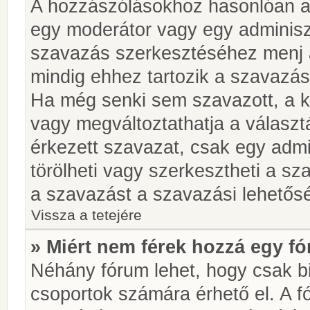
A hozzászólásokhoz hasonlóan a 
egy moderátor vagy egy adminiszt
szavazás szerkesztéséhez menj 
mindig ehhez tartozik a szavazás
Ha még senki sem szavazott, a ké
vagy megváltoztathatja a választ
érkezett szavazat, csak egy admi
törölheti vagy szerkesztheti a sz
a szavazást a szavazási lehetős
Vissza a tetejére
» Miért nem férek hozzá egy 
Néhány fórum lehet, hogy csak bi
csoportok számára érhető el. A 