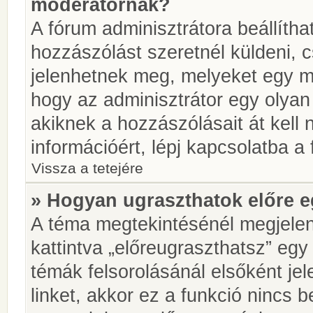
moderátornak?
A fórum adminisztrátora beállíth
hozzászólást szeretnél küldeni, 
jelenhetnek meg, melyeket egy mo
hogy az adminisztrátor egy olyan
akiknek a hozzászólásait át kell
információért, lépj kapcsolatba a
Vissza a tetejére
» Hogyan ugraszthatok előre e
A téma megtekintésénél megjelen
kattintva „előreugraszthatsz” egy
témák felsorolásánál elsőként je
linket, akkor ez a funkció nincs