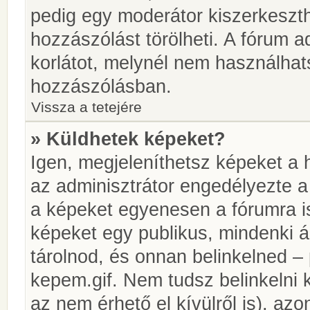
pedig egy moderátor kiszerkeszth
hozzászólást törölheti. A fórum ad
korlátot, melynél nem használhat
hozzászólásban.
Vissza a tetejére
» Küldhetek képeket?
Igen, megjeleníthetsz képeket a
az adminisztrátor engedélyezte 
a képeket egyenesen a fórumra is
képeket egy publikus, mindenki ál
tárolnod, és onnan belinkelned – 
kepem.gif. Nem tudsz belinkelni 
az nem érhető el kívülről is), azo