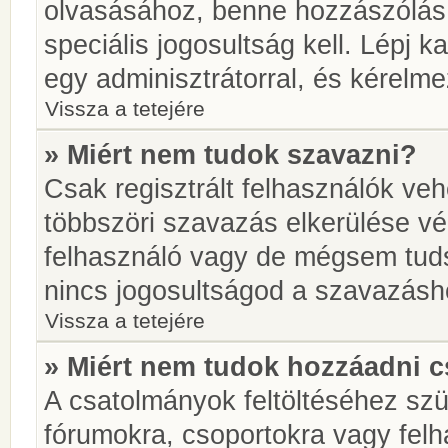
olvasásához, benne hozzászólás 
speciális jogosultság kell. Lépj 
egy adminisztrátorral, és kérelme
Vissza a tetejére
» Miért nem tudok szavazni?
Csak regisztrált felhasználók ve
többszöri szavazás elkerülése vé
felhasználó vagy de mégsem tuds
nincs jogosultságod a szavazásh
Vissza a tetejére
» Miért nem tudok hozzáadni 
A csatolmányok feltöltéséhez sz
fórumokra, csoportokra vagy felh