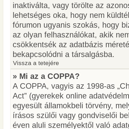
inaktiválta, vagy törölte az azon
lehetséges oka, hogy nem küldté
fórumon ugyanis szokás, hogy biz
az olyan felhasználókat, akik ne
csökkentsék az adatbázis méretét.
bekapcsolódni a társalgásba.
Vissza a tetejére
» Mi az a COPPA?
A COPPA, vagyis az 1998-as „Chi
Act” (gyerekek online adatvédelm
egyesült államokbeli törvény, me
írásos szülői vagy gondviselői 
éven aluli személyektől való ada