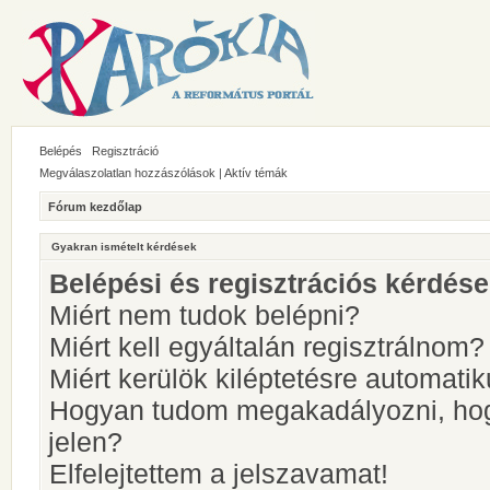
Belépés
Regisztráció
Megválaszolatlan hozzászólások
|
Aktív témák
Fórum kezdőlap
Gyakran ismételt kérdések
Belépési és regisztrációs kérdés
Miért nem tudok belépni?
Miért kell egyáltalán regisztrálnom?
Miért kerülök kiléptetésre automati
Hogyan tudom megakadályozni, hog
jelen?
Elfelejtettem a jelszavamat!