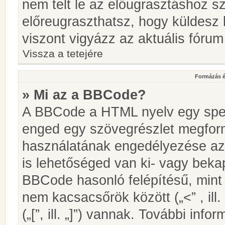
nem telt le az előugrasztáshoz s
előreugraszthatsz, hogy küldesz 
viszont vigyázz az aktuális fórum
Vissza a tetejére
Formázás é
» Mi az a BBCode?
A BBCode a HTML nyelv egy speci
enged egy szövegrészlet megfo
használatának engedélyezése az 
is lehetőséged van ki- vagy beka
BBCode hasonló felépítésű, min
nem kacsacsőrök között („<” , ill
(„[”, ill. „]”) vannak. További in