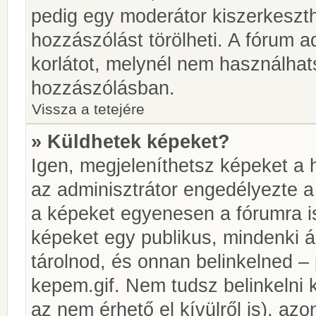
pedig egy moderátor kiszerkeszth
hozzászólást törölheti. A fórum ad
korlátot, melynél nem használhat
hozzászólásban.
Vissza a tetejére
» Küldhetek képeket?
Igen, megjeleníthetsz képeket a
az adminisztrátor engedélyezte 
a képeket egyenesen a fórumra is
képeket egy publikus, mindenki ál
tárolnod, és onnan belinkelned – 
kepem.gif. Nem tudsz belinkelni 
az nem érhető el kívülről is), azo