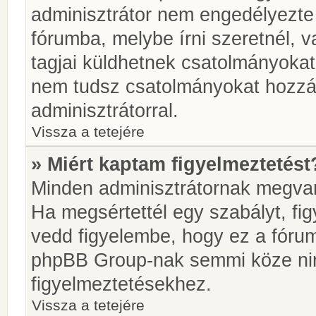
adminisztrátor nem engedélyezt
fórumba, melybe írni szeretnél, 
tagjai küldhetnek csatolmányokat
nem tudsz csatolmányokat hozzáa
adminisztrátorral.
Vissza a tetejére
» Miért kaptam figyelmeztetést
Minden adminisztrátornak megvan 
Ha megsértettél egy szabályt, fi
vedd figyelembe, hogy ez a fóru
phpBB Group-nak semmi köze nin
figyelmeztetésekhez.
Vissza a tetejére