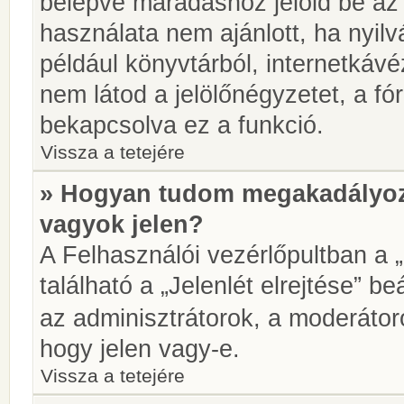
belépve maradáshoz jelöld be az 
használata nem ajánlott, ha nyilv
például könyvtárból, internetkáv
nem látod a jelölőnégyzetet, a f
bekapcsolva ez a funkció.
Vissza a tetejére
» Hogyan tudom megakadályoz
vagyok jelen?
A Felhasználói vezérlőpultban a 
található a „Jelenlét elrejtése” be
az adminisztrátorok, a moderátoro
hogy jelen vagy-e.
Vissza a tetejére