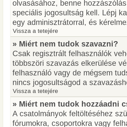
olvasásához, benne hozzászólás 
speciális jogosultság kell. Lépj 
egy adminisztrátorral, és kérelme
Vissza a tetejére
» Miért nem tudok szavazni?
Csak regisztrált felhasználók ve
többszöri szavazás elkerülése vé
felhasználó vagy de mégsem tuds
nincs jogosultságod a szavazásh
Vissza a tetejére
» Miért nem tudok hozzáadni 
A csatolmányok feltöltéséhez sz
fórumokra, csoportokra vagy felh