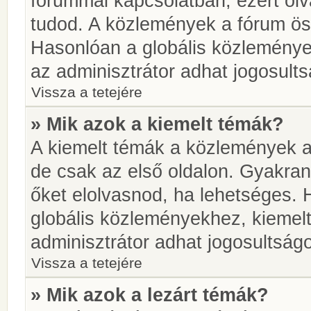
fórummal kapcsolatban, ezért olv
tudod. A közlemények a fórum öss
Hasonlóan a globális közlemény
az adminisztrátor adhat jogosults
Vissza a tetejére
» Mik azok a kiemelt témák?
A kiemelt témák a közlemények a
de csak az első oldalon. Gyakra
őket elolvasnod, ha lehetséges. 
globális közleményekhez, kiemel
adminisztrátor adhat jogosultságo
Vissza a tetejére
» Mik azok a lezárt témák?