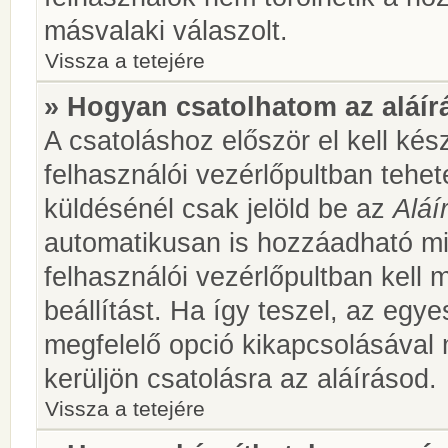
másvalaki válaszolt.
Vissza a tetejére
» Hogyan csatolhatom az aláí
A csatoláshoz először el kell kés
felhasználói vezérlőpultban teh
küldésénél csak jelöld be az
Aláí
automatikusan is hozzáadható m
felhasználói vezérlőpultban kell 
beállítást. Ha így teszel, az egy
megfelelő opció kikapcsolásával
kerüljön csatolásra az aláírásod.
Vissza a tetejére