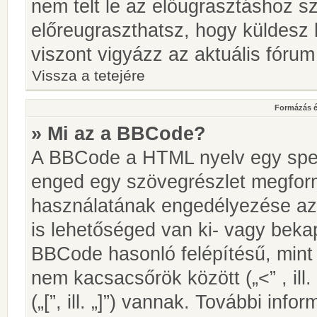
nem telt le az előugrasztáshoz s
előreugraszthatsz, hogy küldesz 
viszont vigyázz az aktuális fórum
Vissza a tetejére
Formázás é
» Mi az a BBCode?
A BBCode a HTML nyelv egy speci
enged egy szövegrészlet megfo
használatának engedélyezése az 
is lehetőséged van ki- vagy beka
BBCode hasonló felépítésű, min
nem kacsacsőrök között („<” , ill
(„[”, ill. „]”) vannak. További in