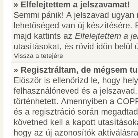
» Elfelejtettem a jelszavamat!
Semmi pánik! A jelszavad ugyan n
lehetőséged van új készítésére. 
majd kattints az
Elfelejtettem a 
utasításokat, és rövid időn belül 
Vissza a tetejére
» Regisztráltam, de mégsem tu
Először is ellenőrizd le, hogy he
felhasználóneved és a jelszavad.
történhetett. Amennyiben a COP
és a regisztráció során megadtad
követned kell a kapott utasításo
hogy az új azonosítók aktiválásra