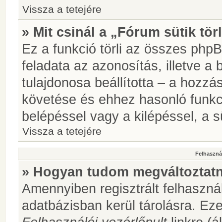
Vissza a tetejére
» Mit csinál a „Fórum sütik tör
Ez a funkció törli az összes phpBB
feladata az azonosítás, illetve a 
tulajdonosa beállította – a hozz
követése és ehhez hasonló funkc
belépéssel vagy a kilépéssel, a sü
Vissza a tetejére
Felhasznál
» Hogyan tudom megváltoztatni
Amennyiben regisztrált felhaszná
adatbázisban kerül tárolásra. Ez