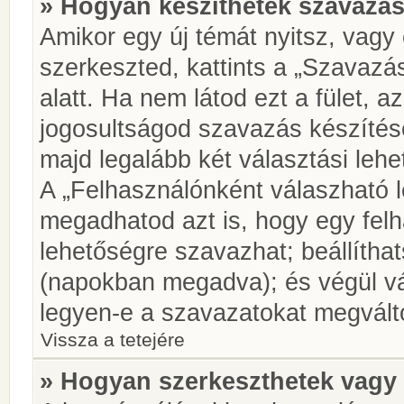
» Hogyan készíthetek szavazás
Amikor egy új témát nyitsz, vagy
szerkeszted, kattints a „Szavazá
alatt. Ha nem látod ezt a fület, az
jogosultságod szavazás készíté
majd legalább két választási lehe
A „Felhasználónként válaszható 
megadhatod azt is, hogy egy felh
lehetőségre szavazhat; beállítha
(napokban megadva); és végül vá
legyen-e a szavazatokat megválto
Vissza a tetejére
» Hogyan szerkeszthetek vagy 