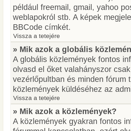
például freemail, gmail, yahoo pos
weblapokról stb. A képek megjel
BBCode címkét.
Vissza a tetejére
» Mik azok a globális közlemé
A globális közlemények fontos in
olvasd el őket valahányszor csak
vezérlőpultban és minden fórum t
közlemények küldéséhez az admin
Vissza a tetejére
» Mik azok a közlemények?
A közlemények gyakran fontos in