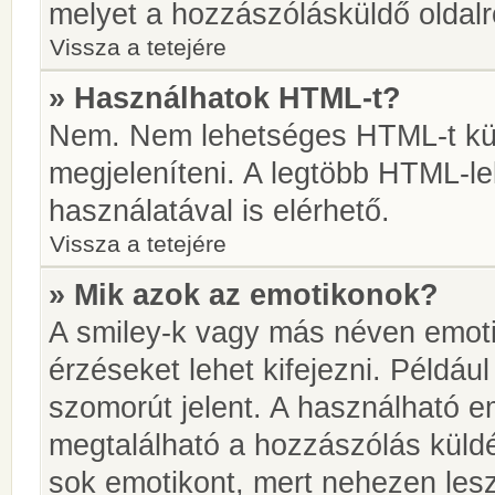
melyet a hozzászólásküldő oldalró
Vissza a tetejére
» Használhatok HTML-t?
Nem. Nem lehetséges HTML-t kül
megjeleníteni. A legtöbb HTML-l
használatával is elérhető.
Vissza a tetejére
» Mik azok az emotikonok?
A smiley-k vagy más néven emoti
érzéseket lehet kifejezni. Például
szomorút jelent. A használható em
megtalálható a hozzászólás küldé
sok emotikont, mert nehezen lesz