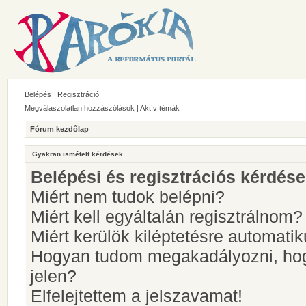
Belépés
Regisztráció
Megválaszolatlan hozzászólások
|
Aktív témák
Fórum kezdőlap
Gyakran ismételt kérdések
Belépési és regisztrációs kérdés
Miért nem tudok belépni?
Miért kell egyáltalán regisztrálnom?
Miért kerülök kiléptetésre automati
Hogyan tudom megakadályozni, hog
jelen?
Elfelejtettem a jelszavamat!