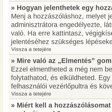
» Hogyan jelenthetek egy hoz
Menj a hozzászóláshoz, melyet je
adminisztrátora engedélyezte, lá
való. Ha erre kattintasz, végigkí
jelentéséhez szükséges lépések
Vissza a tetejére
» Mire való az „Elmentés” go
Ezzel elmentheted a még nem be
folytathatod, és elküldheted. Eg
felhasználói vezérlőpultra és kö
Vissza a tetejére
» Miért kell a hozzászólásoma