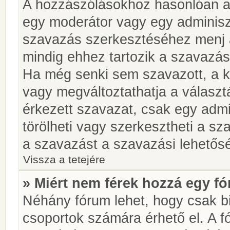
A hozzászólásokhoz hasonlóan a 
egy moderátor vagy egy adminiszt
szavazás szerkesztéséhez menj 
mindig ehhez tartozik a szavazás
Ha még senki sem szavazott, a ké
vagy megváltoztathatja a választ
érkezett szavazat, csak egy admi
törölheti vagy szerkesztheti a sz
a szavazást a szavazási lehetős
Vissza a tetejére
» Miért nem férek hozzá egy 
Néhány fórum lehet, hogy csak bi
csoportok számára érhető el. A 