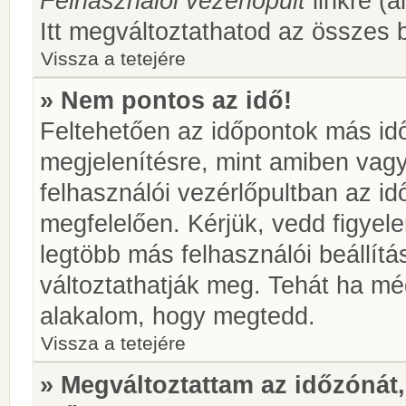
Felhasználói vezérlőpult
linkre (á
Itt megváltoztathatod az összes b
Vissza a tetejére
» Nem pontos az idő!
Feltehetően az időpontok más idő
megjelenítésre, mint amiben vag
felhasználói vezérlőpultban az i
megfelelően. Kérjük, vedd figyel
legtöbb más felhasználói beállítás
változtathatják meg. Tehát ha még
alakalom, hogy megtedd.
Vissza a tetejére
» Megváltoztattam az időzónát