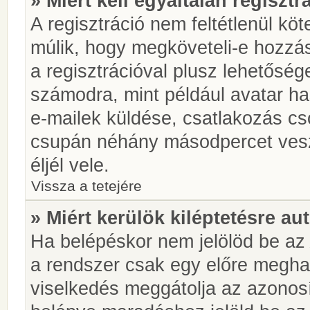
» Miért kell egyáltalán regiszt
A regisztráció nem feltétlenül kö
múlik, hogy megköveteli-e hozzá
a regisztrációval plusz lehetőség
számodra, mint például avatar has
e-mailek küldése, csatlakozás cs
csupán néhány másodpercet vesz 
éljél vele.
Vissza a tetejére
» Miért kerülök kiléptetésre a
Ha belépéskor nem jelölöd be a
a rendszer csak egy előre meghat
viselkedés meggátolja az azonosít