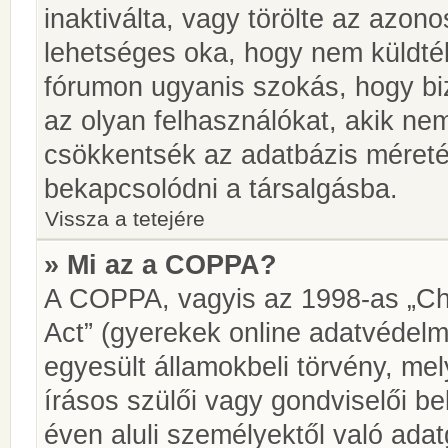
inaktiválta, vagy törölte az azon
lehetséges oka, hogy nem küldté
fórumon ugyanis szokás, hogy biz
az olyan felhasználókat, akik ne
csökkentsék az adatbázis méretét.
bekapcsolódni a társalgásba.
Vissza a tetejére
» Mi az a COPPA?
A COPPA, vagyis az 1998-as „Chi
Act” (gyerekek online adatvédelm
egyesült államokbeli törvény, me
írásos szülői vagy gondviselői 
éven aluli személyektől való ada