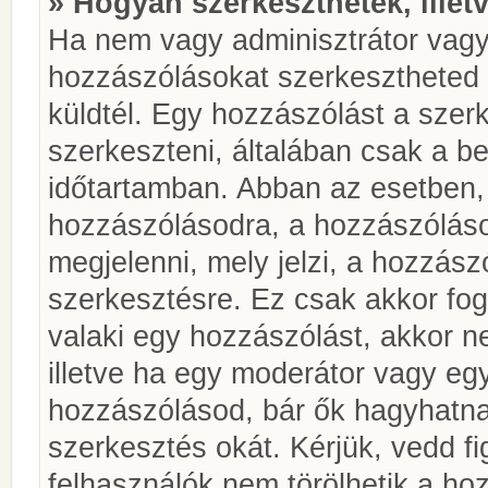
» Hogyan szerkeszthetek, illet
Ha nem vagy adminisztrátor vagy
hozzászólásokat szerkesztheted 
küldtél. Egy hozzászólást a szer
szerkeszteni, általában csak a be
időtartamban. Abban az esetben, 
hozzászólásodra, a hozzászóláso
megjelenni, mely jelzi, a hozzászó
szerkesztésre. Ez csak akkor fog
valaki egy hozzászólást, akkor n
illetve ha egy moderátor vagy egy
hozzászólásod, bár ők hagyhatna
szerkesztés okát. Kérjük, vedd f
felhasználók nem törölhetik a ho