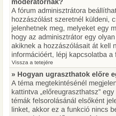
moderátornak?
A fórum adminisztrátora beállíth
hozzászólást szeretnél küldeni, 
jelenhetnek meg, melyeket egy mo
hogy az adminisztrátor egy olyan
akiknek a hozzászólásait át kell
információért, lépj kapcsolatba a
Vissza a tetejére
» Hogyan ugraszthatok előre e
A téma megtekintésénél megjelen
kattintva „előreugraszthatsz” egy
témák felsorolásánál elsőként je
linket, akkor ez a funkció nincs