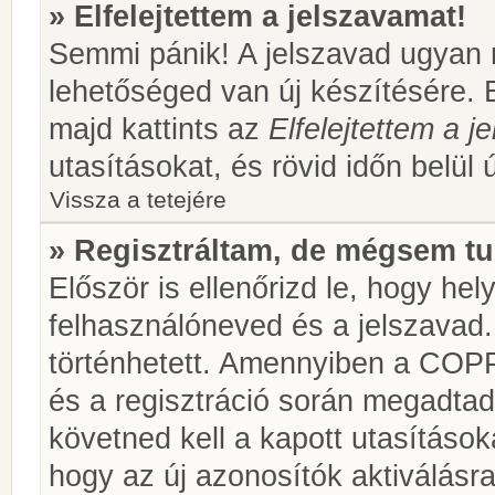
» Elfelejtettem a jelszavamat!
Semmi pánik! A jelszavad ugyan n
lehetőséged van új készítésére. 
majd kattints az
Elfelejtettem a 
utasításokat, és rövid időn belül 
Vissza a tetejére
» Regisztráltam, de mégsem tu
Először is ellenőrizd le, hogy he
felhasználóneved és a jelszavad.
történhetett. Amennyiben a COP
és a regisztráció során megadtad
követned kell a kapott utasításo
hogy az új azonosítók aktiválásra