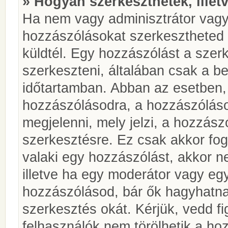
» Hogyan szerkeszthetek, illet
Ha nem vagy adminisztrátor vagy
hozzászólásokat szerkesztheted 
küldtél. Egy hozzászólást a szer
szerkeszteni, általában csak a be
időtartamban. Abban az esetben, 
hozzászólásodra, a hozzászóláso
megjelenni, mely jelzi, a hozzászó
szerkesztésre. Ez csak akkor fog
valaki egy hozzászólást, akkor n
illetve ha egy moderátor vagy egy
hozzászólásod, bár ők hagyhatna
szerkesztés okát. Kérjük, vedd f
felhasználók nem törölhetik a ho