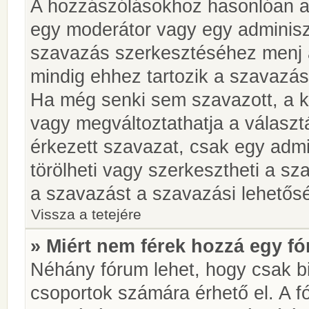
A hozzászólásokhoz hasonlóan a 
egy moderátor vagy egy adminiszt
szavazás szerkesztéséhez menj 
mindig ehhez tartozik a szavazás
Ha még senki sem szavazott, a ké
vagy megváltoztathatja a választ
érkezett szavazat, csak egy admi
törölheti vagy szerkesztheti a sz
a szavazást a szavazási lehetős
Vissza a tetejére
» Miért nem férek hozzá egy 
Néhány fórum lehet, hogy csak bi
csoportok számára érhető el. A 