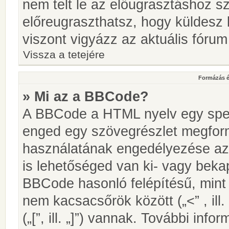
nem telt le az előugrasztáshoz s
előreugraszthatsz, hogy küldesz 
viszont vigyázz az aktuális fórum
Vissza a tetejére
Formázás é
» Mi az a BBCode?
A BBCode a HTML nyelv egy speci
enged egy szövegrészlet megfo
használatának engedélyezése az 
is lehetőséged van ki- vagy beka
BBCode hasonló felépítésű, min
nem kacsacsőrök között („<” , ill
(„[”, ill. „]”) vannak. További in