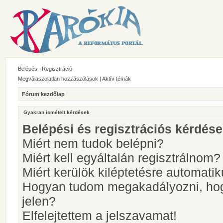
Belépés
Regisztráció
Megválaszolatlan hozzászólások
|
Aktív témák
Fórum kezdőlap
Gyakran ismételt kérdések
Belépési és regisztrációs kérdés
Miért nem tudok belépni?
Miért kell egyáltalán regisztrálnom?
Miért kerülök kiléptetésre automati
Hogyan tudom megakadályozni, hog
jelen?
Elfelejtettem a jelszavamat!