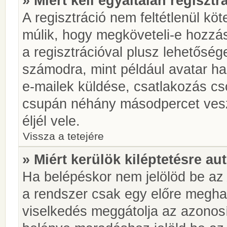
» Miért kell egyáltalán regiszt
A regisztráció nem feltétlenül kö
múlik, hogy megköveteli-e hozzá
a regisztrációval plusz lehetőség
számodra, mint például avatar has
e-mailek küldése, csatlakozás cs
csupán néhány másodpercet vesz 
éljél vele.
Vissza a tetejére
» Miért kerülök kiléptetésre a
Ha belépéskor nem jelölöd be a
a rendszer csak egy előre meghat
viselkedés meggátolja az azonosít