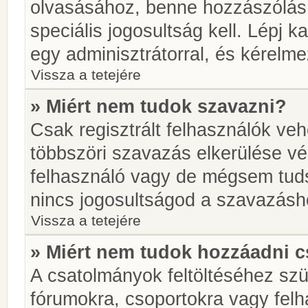
olvasásához, benne hozzászólás 
speciális jogosultság kell. Lépj 
egy adminisztrátorral, és kérelme
Vissza a tetejére
» Miért nem tudok szavazni?
Csak regisztrált felhasználók ve
többszöri szavazás elkerülése vé
felhasználó vagy de mégsem tuds
nincs jogosultságod a szavazásh
Vissza a tetejére
» Miért nem tudok hozzáadni 
A csatolmányok feltöltéséhez sz
fórumokra, csoportokra vagy felh