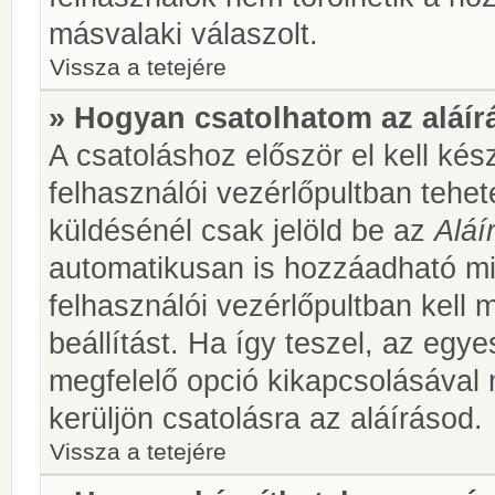
másvalaki válaszolt.
Vissza a tetejére
» Hogyan csatolhatom az aláí
A csatoláshoz először el kell kés
felhasználói vezérlőpultban teh
küldésénél csak jelöld be az
Aláí
automatikusan is hozzáadható m
felhasználói vezérlőpultban kell 
beállítást. Ha így teszel, az egy
megfelelő opció kikapcsolásával
kerüljön csatolásra az aláírásod.
Vissza a tetejére