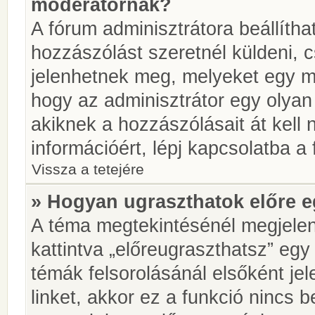
moderátornak?
A fórum adminisztrátora beállíth
hozzászólást szeretnél küldeni, 
jelenhetnek meg, melyeket egy mo
hogy az adminisztrátor egy olyan
akiknek a hozzászólásait át kell
információért, lépj kapcsolatba a
Vissza a tetejére
» Hogyan ugraszthatok előre e
A téma megtekintésénél megjelen
kattintva „előreugraszthatsz” egy
témák felsorolásánál elsőként je
linket, akkor ez a funkció nincs