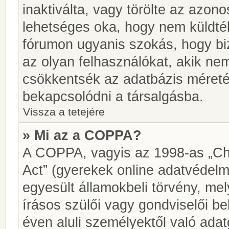
inaktiválta, vagy törölte az azon
lehetséges oka, hogy nem küldté
fórumon ugyanis szokás, hogy biz
az olyan felhasználókat, akik ne
csökkentsék az adatbázis méretét.
bekapcsolódni a társalgásba.
Vissza a tetejére
» Mi az a COPPA?
A COPPA, vagyis az 1998-as „Chi
Act” (gyerekek online adatvédelm
egyesült államokbeli törvény, me
írásos szülői vagy gondviselői 
éven aluli személyektől való ada