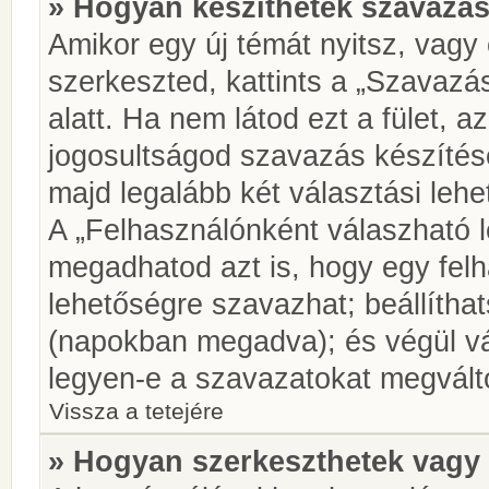
» Hogyan készíthetek szavazás
Amikor egy új témát nyitsz, vagy
szerkeszted, kattints a „Szavazá
alatt. Ha nem látod ezt a fület, az
jogosultságod szavazás készíté
majd legalább két választási lehe
A „Felhasználónként válaszható 
megadhatod azt is, hogy egy felh
lehetőségre szavazhat; beállítha
(napokban megadva); és végül vá
legyen-e a szavazatokat megválto
Vissza a tetejére
» Hogyan szerkeszthetek vagy 