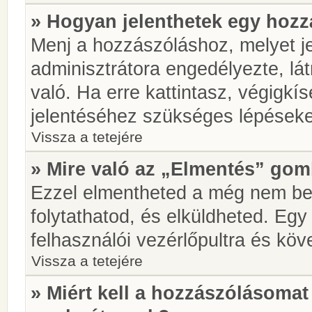
» Hogyan jelenthetek egy hoz
Menj a hozzászóláshoz, melyet je
adminisztrátora engedélyezte, lá
való. Ha erre kattintasz, végigkí
jelentéséhez szükséges lépések
Vissza a tetejére
» Mire való az „Elmentés” go
Ezzel elmentheted a még nem be
folytathatod, és elküldheted. Eg
felhasználói vezérlőpultra és kö
Vissza a tetejére
» Miért kell a hozzászólásoma