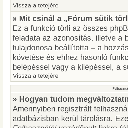
Vissza a tetejére
» Mit csinál a „Fórum sütik tör
Ez a funkció törli az összes phpBB
feladata az azonosítás, illetve a 
tulajdonosa beállította – a hozz
követése és ehhez hasonló funkc
belépéssel vagy a kilépéssel, a sü
Vissza a tetejére
Felhasznál
» Hogyan tudom megváltoztatni
Amennyiben regisztrált felhaszná
adatbázisban kerül tárolásra. Ez