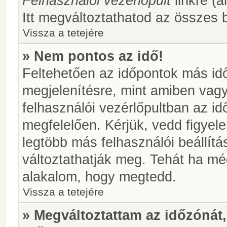
Felhasználói vezérlőpult
linkre (á
Itt megváltoztathatod az összes b
Vissza a tetejére
» Nem pontos az idő!
Feltehetően az időpontok más idő
megjelenítésre, mint amiben vag
felhasználói vezérlőpultban az i
megfelelően. Kérjük, vedd figyel
legtöbb más felhasználói beállítás
változtathatják meg. Tehát ha még
alakalom, hogy megtedd.
Vissza a tetejére
» Megváltoztattam az időzónát