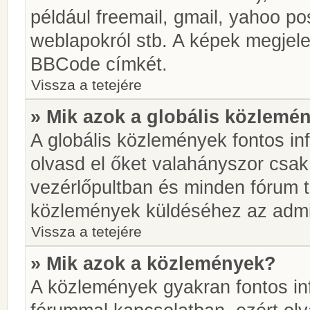
például freemail, gmail, yahoo pos
weblapokról stb. A képek megjel
BBCode címkét.
Vissza a tetejére
» Mik azok a globális közlemé
A globális közlemények fontos in
olvasd el őket valahányszor csak
vezérlőpultban és minden fórum t
közlemények küldéséhez az admin
Vissza a tetejére
» Mik azok a közlemények?
A közlemények gyakran fontos in