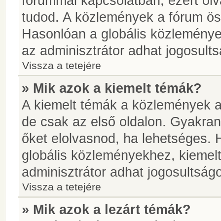
fórummal kapcsolatban, ezért olv
tudod. A közlemények a fórum öss
Hasonlóan a globális közlemény
az adminisztrátor adhat jogosults
Vissza a tetejére
» Mik azok a kiemelt témák?
A kiemelt témák a közlemények a
de csak az első oldalon. Gyakra
őket elolvasnod, ha lehetséges. 
globális közleményekhez, kiemel
adminisztrátor adhat jogosultságo
Vissza a tetejére
» Mik azok a lezárt témák?