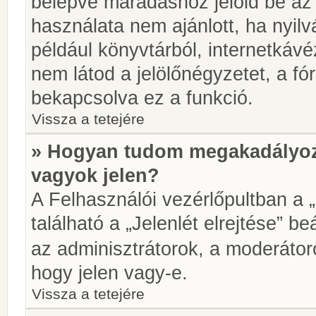
belépve maradáshoz jelöld be az 
használata nem ajánlott, ha nyilv
például könyvtárból, internetkáv
nem látod a jelölőnégyzetet, a f
bekapcsolva ez a funkció.
Vissza a tetejére
» Hogyan tudom megakadályoz
vagyok jelen?
A Felhasználói vezérlőpultban a 
található a „Jelenlét elrejtése” be
az adminisztrátorok, a moderátoro
hogy jelen vagy-e.
Vissza a tetejére