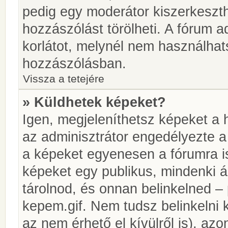
pedig egy moderátor kiszerkeszth
hozzászólást törölheti. A fórum ad
korlátot, melynél nem használhat
hozzászólásban.
Vissza a tetejére
» Küldhetek képeket?
Igen, megjeleníthetsz képeket a
az adminisztrátor engedélyezte 
a képeket egyenesen a fórumra is
képeket egy publikus, mindenki ál
tárolnod, és onnan belinkelned – 
kepem.gif. Nem tudsz belinkelni 
az nem érhető el kívülről is), azo