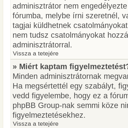
adminisztrátor nem engedélyezt
fórumba, melybe írni szeretnél, 
tagjai küldhetnek csatolmányokat
nem tudsz csatolmányokat hozzáa
adminisztrátorral.
Vissza a tetejére
» Miért kaptam figyelmeztetést
Minden adminisztrátornak megvan 
Ha megsértettél egy szabályt, fi
vedd figyelembe, hogy ez a fóru
phpBB Group-nak semmi köze nin
figyelmeztetésekhez.
Vissza a tetejére