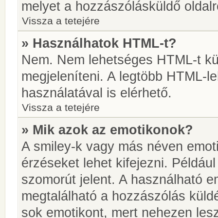
melyet a hozzászólásküldő oldalró
Vissza a tetejére
» Használhatok HTML-t?
Nem. Nem lehetséges HTML-t kül
megjeleníteni. A legtöbb HTML-l
használatával is elérhető.
Vissza a tetejére
» Mik azok az emotikonok?
A smiley-k vagy más néven emoti
érzéseket lehet kifejezni. Például
szomorút jelent. A használható em
megtalálható a hozzászólás küldé
sok emotikont, mert nehezen lesz