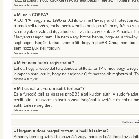
hozzászólást, hogy csökkentsék az adatbázis méretét. Próbálj meg újr
Vissza a tetejére
» Mi az a COPPA?
A COPPA, vagyis az 1998-as „Child Online Privacy and Protection Act
államokbeli törvény, mely megköveteli a honlapoktól, hogy írásos szü
személyektől való adatgyűjtéshez. Ez a törvény csak az Amerikai E
Magyarországon nem. Ha nem vagy biztos benne, hogy ez a törvény von
segítséget. Kérjük, tartsd szem előtt, hogy a phpBB Group nem tud jo
sem hozzájuk kell fordulni.
Vissza a tetejére
» Miért nem tudok regisztrálni?
Lehet, hogy a weboldal tulajdonosa letiltotta az IP-címed vagy a regisz
kikapcsolásra került, hogy ne tudjanak új felhasználók regisztrálni. T
Vissza a tetejére
» Mit csinál a „Fórum sütik törlése”?
Ez a funkció törli az összes phpBB3 által küldött sütit. A sütik felada
beállította – a hozzászólások olvasottságának követése és ehhez has
sütik törlése segíthet.
Vissza a tetejére
Felhasznál
» Hogyan tudom megváltoztatni a beállításaimat?
Amennyiben regisztrált felhasználó vagy, minden beállításod az adatb