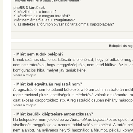
Hogyan érem el a saját csatolmányaimat?
phpBB 3 kérdések
Ki készítette ezt a fórumot?
Ki készítette ezt a magyar fordítást?
Miért nem érhető el az X szolgáltatás?
Ki az illetékes a fórumon olvasható tartalommal kapcsolatban?
Belépési és reg
» Miért nem tudok belépni?
Ennek számos oka lehet. Először is ellenőrizd, hogy jól adtad-e meg 
adminisztrátorával, hogy meggyőződj róla, nem lettél kitiltva. Az is l
konfigurációs hiba, melyet javítaniuk kéne.
Vissza a tetejére
» Miért kell egyáltalán regisztrálnom?
A regisztráció nem feltétlenül kötelező, a fórum adminisztrátorán mú
regisztrációval plusz lehetőségek is elérhetővé válnak a számodra, mi
csatlakozás csoportokhoz stb. A regisztráció csupán néhány másodperc
Vissza a tetejére
» Miért kerülök kiléptetésre automatikusan?
Ha belépéskor nem jelölöd be az
Automatikus bejelentkezés
opciót, a
viselkedés meggátolja az azonosítóddal való visszaélést. A tartós be
nem ajánlott, ha nyilvános helyről használod a fórumot, például köny