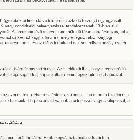
a regisztrálni és bekapcsolódni a társalgásba.
” (gyerekek online adatvédelméről intézkedő törvény) egy egyesült
lői vagy gondviselői beleegyezéssel rendelkezzenek 13 éven aluli
gyesült Államokban lévő szervereken működő fórumokra érvényes, tehát
atkozik-e rád vagy a fórumra, melyre regisztrálsz, kérj jogi
gi tanácsot adni, és az alább leírtakon kívül semmilyen aggály esetén
trálni kívánt felhasználónevet. Az is előfordulhat, hogy a regisztráció
ovábbi segítségért lépj kapcsolatba a fórum egyik adminisztrátorával.
ta az azonosítás, illetve a beléptetés, valamint – ha a fórum tulajdonosa
onló funkciók. Ha problémáid vannak a belépéssel vagy a kilépéssel, a
ói beállítások
ázisban kerül tárolásra. Ezek megváltoztatásához kattints a