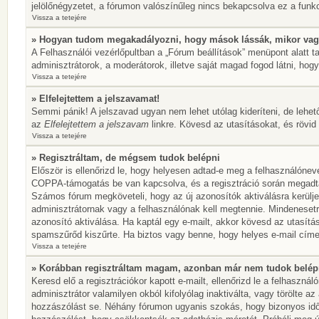
jelölőnégyzetet, a fórumon valószínűleg nincs bekapcsolva ez a funkc
Vissza a tetejére
» Hogyan tudom megakadályozni, hogy mások lássák, mikor vag
A Felhasználói vezérlőpultban a „Fórum beállítások” menüpont alatt tal
adminisztrátorok, a moderátorok, illetve saját magad fogod látni, hogy
Vissza a tetejére
» Elfelejtettem a jelszavamat!
Semmi pánik! A jelszavad ugyan nem lehet utólag kideríteni, de lehet
az
Elfelejtettem a jelszavam
linkre. Kövesd az utasításokat, és rövid 
Vissza a tetejére
» Regisztráltam, de mégsem tudok belépni
Először is ellenőrizd le, hogy helyesen adtad-e meg a felhasználónev
COPPA-támogatás be van kapcsolva, és a regisztráció során megadtad,
Számos fórum megköveteli, hogy az új azonosítók aktiválásra kerülje
adminisztrátornak vagy a felhasználónak kell megtennie. Mindenesetre
azonosító aktiválása. Ha kaptál egy e-mailt, akkor kövesd az utasítá
spamszűrőd kiszűrte. Ha biztos vagy benne, hogy helyes e-mail címet
Vissza a tetejére
» Korábban regisztráltam magam, azonban már nem tudok belép
Keresd elő a regisztrációkor kapott e-mailt, ellenőrizd le a felhaszn
adminisztrátor valamilyen okból kifolyólag inaktiválta, vagy törölte 
hozzászólást se. Néhány fórumon ugyanis szokás, hogy bizonyos idők