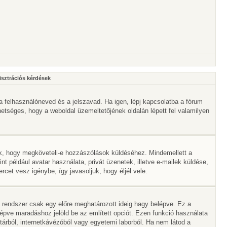
isztrációs kérdések
a felhasználóneved és a jelszavad. Ha igen, lépj kapcsolatba a fórum
ehetséges, hogy a weboldal üzemeltetőjének oldalán lépett fel valamilyen
lik, hogy megköveteli-e hozzászólások küldéséhez. Mindemellett a
nt például avatar használata, privát üzenetek, illetve e-mailek küldése,
et vesz igénybe, így javasoljuk, hogy éljél vele.
 rendszer csak egy előre meghatározott ideig hagy belépve. Ez a
lépve maradáshoz jelöld be az említett opciót. Ezen funkció használata
vtárból, internetkávézóból vagy egyetemi laborból. Ha nem látod a