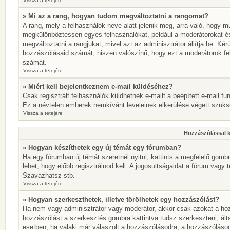
Vissza a tetejére
» Mi az a rang, hogyan tudom megváltoztatni a rangomat?
A rang, mely a felhasználók neve alatt jelenik meg, arra való, hogy 
megkülönböztessen egyes felhasználókat, például a moderátorokat és 
megváltoztatni a rangjukat, mivel azt az adminisztrátor állítja be. K
hozzászólásaid számát, hiszen valószínű, hogy ezt a moderátorok fe
számát.
Vissza a tetejére
» Miért kell bejelentkeznem e-mail küldéséhez?
Csak regisztrált felhasználók küldhetnek e-mailt a beépített e-mail fu
Ez a névtelen emberek nemkívánt leveleinek elkerülése végett szük
Vissza a tetejére
Hozzászólással 
» Hogyan készíthetek egy új témát egy fórumban?
Ha egy fórumban új témát szeretnél nyitni, kattints a megfelelő go
lehet, hogy előbb regisztrálnod kell. A jogosultságaidat a fórum vagy 
Szavazhatsz stb.
Vissza a tetejére
» Hogyan szerkeszthetek, illetve törölhetek egy hozzászólást?
Ha nem vagy adminisztrátor vagy moderátor, akkor csak azokat a hoz
hozzászólást a szerkesztés gombra kattintva tudsz szerkeszteni, ált
esetben, ha valaki már válaszolt a hozzászólásodra, a hozzászólásod