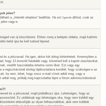
ió.
yok jelen?
álható a „Jelenlét elrejtése” beállítás. Ha ezt
re állítod, csak az
Igen
 jelen vagy-e.
őséged van új készítésére. Ehhez menj a belépés oldalra, majd kattints
időn belül újra be kell tudnod lépned.
ed és a jelszavad. Ha igen, akkor két dolog történhetett. Amennyiben a
 hogy 13 évesnél fiatalabb vagy, követned kell a kapott utasításokat.
nek, mielőtt használatba lehetne venni őket. Ezt vagy egy
 a regisztrációnál elvileg tájékoztatásra kerültél, hogy szükséges-e az
sait, ha nem, lehet, hogy rossz e-mail címet adtál meg, vagy a
 adtál meg, próbálj meg kapcsolatba lépni a fórum adminisztrátorával.
ni?!
álóneved és a jelszavad, majd próbálkozz újra. Lehetséges, hogy az
az azonosítód. Ez utóbbinak egy lehetséges oka, hogy nem küldtél egy
özönként eltávolítják az olyan felhasználókat, akik nem küldtek