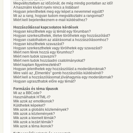
Megváltoztattam az időzónát, de még mindig pontatlan az idő!
A használni kívánt nyelv nincs a listában!
Hogyan jeleníthetek meg egy képet a nevemmel együtt?
Mi az a rang, hogyan tudom megváltoztatni a rangomat?
Miért kell bejelentkeznem e-mail küldéséhez?
Hozzászólással kapcsolatos kérdések
Hogyan készíthetek egy új témát egy fórumban?
Hogyan szerkeszthetek, illetve törölhetek egy hozzászólást?
Hogyan csatolhatom az aláírásomat a hozzászólásomhoz?
Hogyan készíthetek szavazást?
Hogyan szerkeszthetek vagy törölhetek egy szavazást?
Miért nem férek hozzá egy fórumhoz?
Miért nem tudok szavazni?
Miért nem tudok hozzáadni csatolmányokat?
Miért kaptam figyelmeztetést?
Hogyan jelenthetek egy hozzászólást a moderátoroknak?
Mire való az „Elmentés” gomb hozzászólás küldésénél?
Miért kell a hozzászólásomat jóváhagynia egy moderátornak?
Hogyan ugraszthatok előre egy témát?
Formázás és téma típusok
Mi az a BBCode?
Használhatok HTML-t?
Mik azok az emotikonok?
Küldhetek képeket?
Mik azok a globális közlemények?
Mik azok a közlemények?
Mik azok a kiemelt témák?
Mik azok a lezárt témák?
Mik azok a téma ikonok?