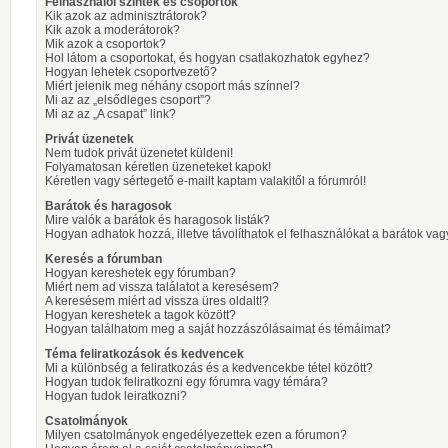
Felhasználói szintek és csoportok
Kik azok az adminisztrátorok?
Kik azok a moderátorok?
Mik azok a csoportok?
Hol látom a csoportokat, és hogyan csatlakozhatok egyhez?
Hogyan lehetek csoportvezető?
Miért jelenik meg néhány csoport más színnel?
Mi az az „elsődleges csoport”?
Mi az az „A csapat” link?
Privát üzenetek
Nem tudok privát üzenetet küldeni!
Folyamatosan kéretlen üzeneteket kapok!
Kéretlen vagy sértegető e-mailt kaptam valakitől a fórumról!
Barátok és haragosok
Mire valók a barátok és haragosok listák?
Hogyan adhatok hozzá, illetve távolíthatok el felhasználókat a barátok vag
Keresés a fórumban
Hogyan kereshetek egy fórumban?
Miért nem ad vissza találatot a keresésem?
A keresésem miért ad vissza üres oldalt!?
Hogyan kereshetek a tagok között?
Hogyan találhatom meg a saját hozzászólásaimat és témáimat?
Téma feliratkozások és kedvencek
Mi a különbség a feliratkozás és a kedvencekbe tétel között?
Hogyan tudok feliratkozni egy fórumra vagy témára?
Hogyan tudok leiratkozni?
Csatolmányok
Milyen csatolmányok engedélyezettek ezen a fórumon?