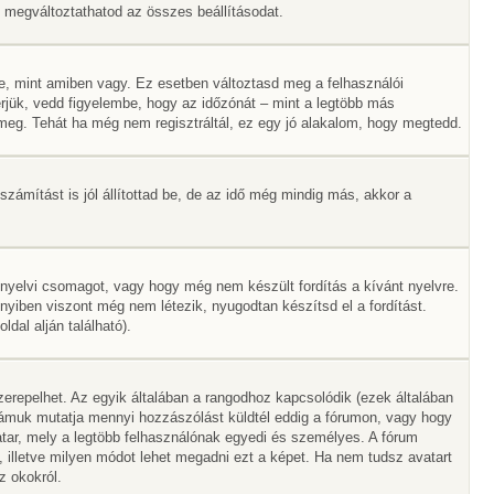
Itt megváltoztathatod az összes beállításodat.
e, mint amiben vagy. Ez esetben változtasd meg a felhasználói
rjük, vedd figyelembe, hogy az időzónát – mint a legtöbb más
ák meg. Tehát ha még nem regisztráltál, ez egy jó alakalom, hogy megtedd.
zámítást is jól állítottad be, de az idő még mindig más, akkor a
 nyelvi csomagot, vagy hogy még nem készült fordítás a kívánt nyelvre.
nyiben viszont még nem létezik, nyugodtan készítsd el a fordítást.
dal alján található).
erepelhet. Az egyik általában a rangodhoz kapcsolódik (ezek általában
ámuk mutatja mennyi hozzászólást küldtél eddig a fórumon, vagy hogy
tar, mely a legtöbb felhasználónak egyedi és személyes. A fórum
, illetve milyen módot lehet megadni ezt a képet. Ha nem tudsz avatart
z okokról.