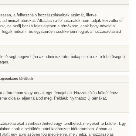
mutassa, a felhasználó hozzászólásainak számát, illetve
adminisztrátorokat. Általában a felhasználók nem tudják közvetlenül
érünk, ne szólj hozzá feleslegesen a témákhoz, csak hogy növeld a
l fogják fedezni, és egyszerűen csökkenteni fogják a hozzászólásaid
nkció segítségével (ha az adminisztrátor bekapcsolta ezt a lehetőséget).
séges.
kapcsolatos kérdések
mbra a fórumban vagy annak egy témájában. Hozzászólás küldéséhez
téma oldalak alján találod meg. Például: Nyithatsz új témákat,
zászólásokat szerkesztheted vagy törölheted, melyeket te küldtél. Egy
alában csak a beküldés utáni korlátozott időtartamban. Abban az
 alatt egy apró szöveg fog megjelenni, mely jelzi, a hozzászólás