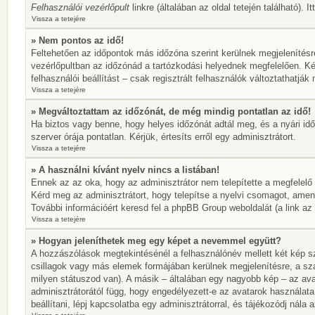
Felhasználói vezérlőpult
linkre (általában az oldal tetején található). 
Vissza a tetejére
» Nem pontos az idő!
Feltehetően az időpontok más időzóna szerint kerülnek megjelenítésr
vezérlőpultban az időzónád a tartózkodási helyednek megfelelően. Ké
felhasználói beállítást – csak regisztrált felhasználók változtathatj
Vissza a tetejére
» Megváltoztattam az időzónát, de még mindig pontatlan az idő!
Ha biztos vagy benne, hogy helyes időzónát adtál meg, és a nyári idős
szerver órája pontatlan. Kérjük, értesíts erről egy adminisztrátort.
Vissza a tetejére
» A használni kívánt nyelv nincs a listában!
Ennek az az oka, hogy az adminisztrátor nem telepítette a megfelelő
Kérd meg az adminisztrátort, hogy telepítse a nyelvi csomagot, amen
További információért keresd fel a phpBB Group weboldalát (a link az ol
Vissza a tetejére
» Hogyan jeleníthetek meg egy képet a nevemmel együtt?
A hozzászólások megtekintésénél a felhasználónév mellett két kép sz
csillagok vagy más elemek formájában kerülnek megjelenítésre, a sz
milyen státuszod van). A másik – általában egy nagyobb kép – az ava
adminisztrátorától függ, hogy engedélyezett-e az avatarok használata
beállítani, lépj kapcsolatba egy adminisztrátorral, és tájékozódj nála a