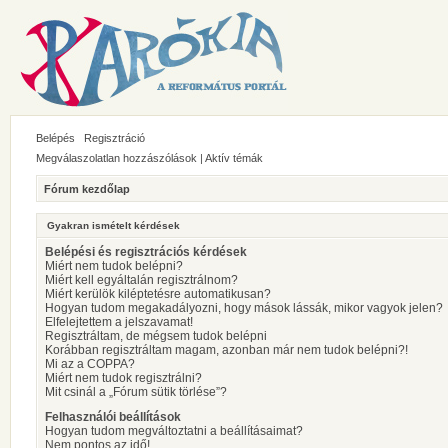
Belépés
Regisztráció
Megválaszolatlan hozzászólások
|
Aktív témák
Fórum kezdőlap
Gyakran ismételt kérdések
Belépési és regisztrációs kérdések
Miért nem tudok belépni?
Miért kell egyáltalán regisztrálnom?
Miért kerülök kiléptetésre automatikusan?
Hogyan tudom megakadályozni, hogy mások lássák, mikor vagyok jelen?
Elfelejtettem a jelszavamat!
Regisztráltam, de mégsem tudok belépni
Korábban regisztráltam magam, azonban már nem tudok belépni?!
Mi az a COPPA?
Miért nem tudok regisztrálni?
Mit csinál a „Fórum sütik törlése”?
Felhasználói beállítások
Hogyan tudom megváltoztatni a beállításaimat?
Nem pontos az idő!