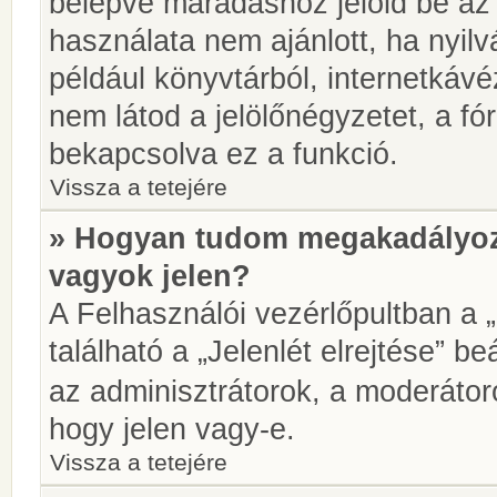
belépve maradáshoz jelöld be az 
használata nem ajánlott, ha nyilv
például könyvtárból, internetkáv
nem látod a jelölőnégyzetet, a f
bekapcsolva ez a funkció.
Vissza a tetejére
» Hogyan tudom megakadályoz
vagyok jelen?
A Felhasználói vezérlőpultban a 
található a „Jelenlét elrejtése” be
az adminisztrátorok, a moderátoro
hogy jelen vagy-e.
Vissza a tetejére