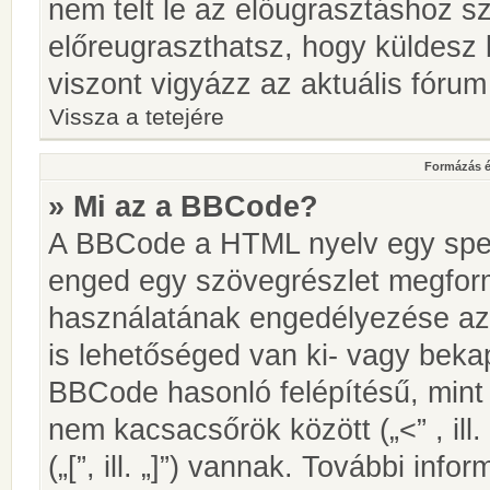
nem telt le az előugrasztáshoz s
előreugraszthatsz, hogy küldesz 
viszont vigyázz az aktuális fórum
Vissza a tetejére
Formázás é
» Mi az a BBCode?
A BBCode a HTML nyelv egy speci
enged egy szövegrészlet megfo
használatának engedélyezése az 
is lehetőséged van ki- vagy beka
BBCode hasonló felépítésű, min
nem kacsacsőrök között („<” , ill
(„[”, ill. „]”) vannak. További in