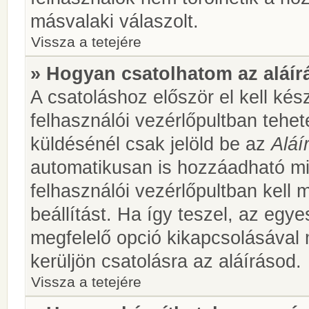
másvalaki válaszolt.
Vissza a tetejére
» Hogyan csatolhatom az aláí
A csatoláshoz először el kell kés
felhasználói vezérlőpultban teh
küldésénél csak jelöld be az
Aláí
automatikusan is hozzáadható m
felhasználói vezérlőpultban kell 
beállítást. Ha így teszel, az egy
megfelelő opció kikapcsolásával
kerüljön csatolásra az aláírásod.
Vissza a tetejére