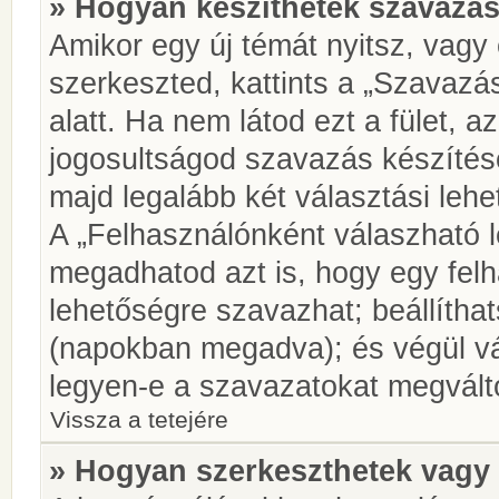
» Hogyan készíthetek szavazás
Amikor egy új témát nyitsz, vagy
szerkeszted, kattints a „Szavazá
alatt. Ha nem látod ezt a fület, az
jogosultságod szavazás készíté
majd legalább két választási lehe
A „Felhasználónként válaszható 
megadhatod azt is, hogy egy felh
lehetőségre szavazhat; beállítha
(napokban megadva); és végül vá
legyen-e a szavazatokat megválto
Vissza a tetejére
» Hogyan szerkeszthetek vagy 