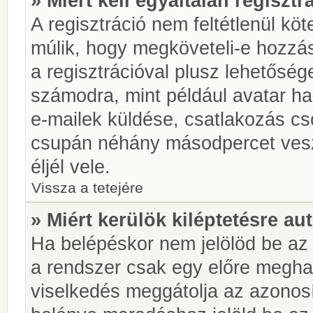
» Miért kell egyáltalán regiszt
A regisztráció nem feltétlenül kö
múlik, hogy megköveteli-e hozzá
a regisztrációval plusz lehetőség
számodra, mint például avatar has
e-mailek küldése, csatlakozás cs
csupán néhány másodpercet vesz 
éljél vele.
Vissza a tetejére
» Miért kerülök kiléptetésre a
Ha belépéskor nem jelölöd be a
a rendszer csak egy előre meghat
viselkedés meggátolja az azonosít