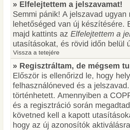
» Elfelejtettem a jelszavamat!
Semmi pánik! A jelszavad ugyan n
lehetőséged van új készítésére. 
majd kattints az
Elfelejtettem a 
utasításokat, és rövid időn belül 
Vissza a tetejére
» Regisztráltam, de mégsem tu
Először is ellenőrizd le, hogy he
felhasználóneved és a jelszavad.
történhetett. Amennyiben a COP
és a regisztráció során megadtad
követned kell a kapott utasításo
hogy az új azonosítók aktiválásra