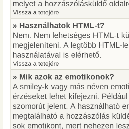
melyet a hozzászólásküldő oldalró
Vissza a tetejére
» Használhatok HTML-t?
Nem. Nem lehetséges HTML-t kül
megjeleníteni. A legtöbb HTML-l
használatával is elérhető.
Vissza a tetejére
» Mik azok az emotikonok?
A smiley-k vagy más néven emoti
érzéseket lehet kifejezni. Például
szomorút jelent. A használható em
megtalálható a hozzászólás küldé
sok emotikont, mert nehezen lesz