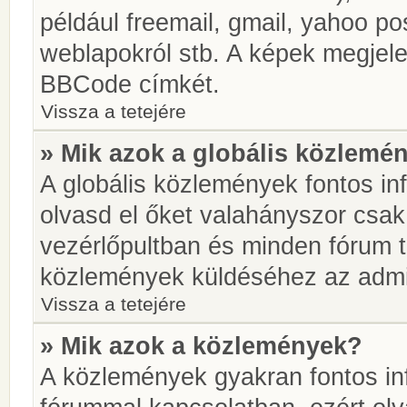
például freemail, gmail, yahoo pos
weblapokról stb. A képek megjel
BBCode címkét.
Vissza a tetejére
» Mik azok a globális közlemé
A globális közlemények fontos in
olvasd el őket valahányszor csak
vezérlőpultban és minden fórum t
közlemények küldéséhez az admin
Vissza a tetejére
» Mik azok a közlemények?
A közlemények gyakran fontos in