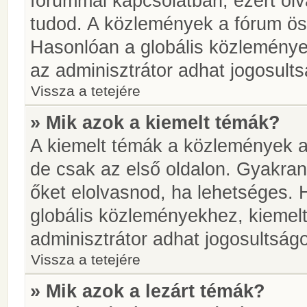
fórummal kapcsolatban, ezért olv
tudod. A közlemények a fórum öss
Hasonlóan a globális közlemény
az adminisztrátor adhat jogosults
Vissza a tetejére
» Mik azok a kiemelt témák?
A kiemelt témák a közlemények a
de csak az első oldalon. Gyakra
őket elolvasnod, ha lehetséges. 
globális közleményekhez, kiemel
adminisztrátor adhat jogosultságo
Vissza a tetejére
» Mik azok a lezárt témák?