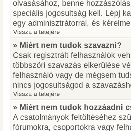
olvasásához, benne hozzászólás 
speciális jogosultság kell. Lépj 
egy adminisztrátorral, és kérelme
Vissza a tetejére
» Miért nem tudok szavazni?
Csak regisztrált felhasználók ve
többszöri szavazás elkerülése vé
felhasználó vagy de mégsem tuds
nincs jogosultságod a szavazásh
Vissza a tetejére
» Miért nem tudok hozzáadni 
A csatolmányok feltöltéséhez sz
fórumokra, csoportokra vagy felh