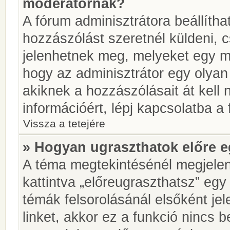
moderátornak?
A fórum adminisztrátora beállíth
hozzászólást szeretnél küldeni, 
jelenhetnek meg, melyeket egy mo
hogy az adminisztrátor egy olyan
akiknek a hozzászólásait át kell
információért, lépj kapcsolatba a
Vissza a tetejére
» Hogyan ugraszthatok előre e
A téma megtekintésénél megjelen
kattintva „előreugraszthatsz” egy
témák felsorolásánál elsőként je
linket, akkor ez a funkció nincs