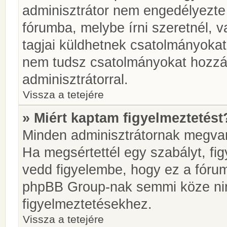
adminisztrátor nem engedélyezt
fórumba, melybe írni szeretnél, 
tagjai küldhetnek csatolmányokat
nem tudsz csatolmányokat hozzáa
adminisztrátorral.
Vissza a tetejére
» Miért kaptam figyelmeztetést
Minden adminisztrátornak megvan 
Ha megsértettél egy szabályt, fi
vedd figyelembe, hogy ez a fóru
phpBB Group-nak semmi köze nin
figyelmeztetésekhez.
Vissza a tetejére