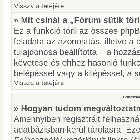
Vissza a tetejére
» Mit csinál a „Fórum sütik tör
Ez a funkció törli az összes phpBB
feladata az azonosítás, illetve a 
tulajdonosa beállította – a hozz
követése és ehhez hasonló funkc
belépéssel vagy a kilépéssel, a sü
Vissza a tetejére
Felhasznál
» Hogyan tudom megváltoztatni
Amennyiben regisztrált felhaszná
adatbázisban kerül tárolásra. Ez