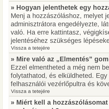
» Hogyan jelenthetek egy hoz
Menj a hozzászóláshoz, melyet je
adminisztrátora engedélyezte, lá
való. Ha erre kattintasz, végigkí
jelentéséhez szükséges lépések
Vissza a tetejére
» Mire való az „Elmentés” go
Ezzel elmentheted a még nem be
folytathatod, és elküldheted. Eg
felhasználói vezérlőpultra és kö
Vissza a tetejére
» Miért kell a hozzászólásoma