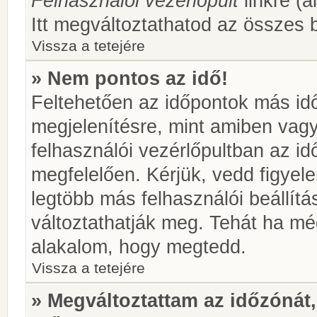
Felhasználói vezérlőpult
linkre (á
Itt megváltoztathatod az összes b
Vissza a tetejére
» Nem pontos az idő!
Feltehetően az időpontok más idő
megjelenítésre, mint amiben vag
felhasználói vezérlőpultban az i
megfelelően. Kérjük, vedd figyel
legtöbb más felhasználói beállítás
változtathatják meg. Tehát ha még
alakalom, hogy megtedd.
Vissza a tetejére
» Megváltoztattam az időzónát