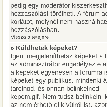
pedig egy moderátor kiszerkeszth
hozzászólást törölheti. A fórum ad
korlátot, melynél nem használhat
hozzászólásban.
Vissza a tetejére
» Küldhetek képeket?
Igen, megjeleníthetsz képeket a
az adminisztrátor engedélyezte 
a képeket egyenesen a fórumra is
képeket egy publikus, mindenki ál
tárolnod, és onnan belinkelned – 
kepem.gif. Nem tudsz belinkelni 
az nem érhető el kívülről is), azo