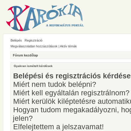
Belépés
Regisztráció
Megválaszolatlan hozzászólások
|
Aktív témák
Fórum kezdőlap
Gyakran ismételt kérdések
Belépési és regisztrációs kérdés
Miért nem tudok belépni?
Miért kell egyáltalán regisztrálnom?
Miért kerülök kiléptetésre automati
Hogyan tudom megakadályozni, hog
jelen?
Elfelejtettem a jelszavamat!