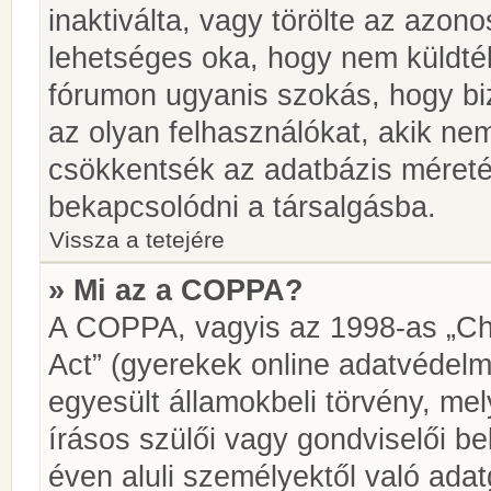
inaktiválta, vagy törölte az azon
lehetséges oka, hogy nem küldté
fórumon ugyanis szokás, hogy biz
az olyan felhasználókat, akik ne
csökkentsék az adatbázis méretét.
bekapcsolódni a társalgásba.
Vissza a tetejére
» Mi az a COPPA?
A COPPA, vagyis az 1998-as „Chi
Act” (gyerekek online adatvédelm
egyesült államokbeli törvény, me
írásos szülői vagy gondviselői 
éven aluli személyektől való ada