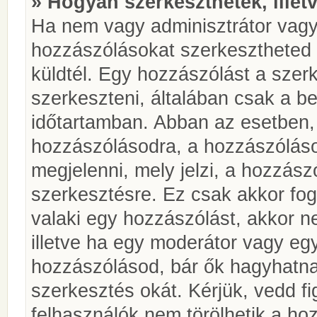
» Hogyan szerkeszthetek, illet
Ha nem vagy adminisztrátor vagy
hozzászólásokat szerkesztheted 
küldtél. Egy hozzászólást a szer
szerkeszteni, általában csak a be
időtartamban. Abban az esetben, 
hozzászólásodra, a hozzászóláso
megjelenni, mely jelzi, a hozzászó
szerkesztésre. Ez csak akkor fog
valaki egy hozzászólást, akkor n
illetve ha egy moderátor vagy egy
hozzászólásod, bár ők hagyhatna
szerkesztés okát. Kérjük, vedd f
felhasználók nem törölhetik a ho