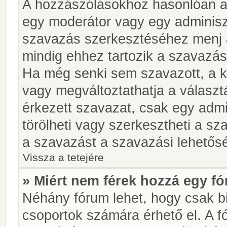
A hozzászólásokhoz hasonlóan a 
egy moderátor vagy egy adminiszt
szavazás szerkesztéséhez menj 
mindig ehhez tartozik a szavazás
Ha még senki sem szavazott, a ké
vagy megváltoztathatja a választ
érkezett szavazat, csak egy admi
törölheti vagy szerkesztheti a sz
a szavazást a szavazási lehetős
Vissza a tetejére
» Miért nem férek hozzá egy 
Néhány fórum lehet, hogy csak bi
csoportok számára érhető el. A 