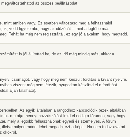
Itt megváltoztathatod az összes beállításodat.
e, mint amiben vagy. Ez esetben változtasd meg a felhasználói
rjük, vedd figyelembe, hogy az időzónát – mint a legtöbb más
ák meg. Tehát ha még nem regisztráltál, ez egy jó alakalom, hogy megtedd.
zámítást is jól állítottad be, de az idő még mindig más, akkor a
 nyelvi csomagot, vagy hogy még nem készült fordítás a kívánt nyelvre.
nyiben viszont még nem létezik, nyugodtan készítsd el a fordítást.
dal alján található).
erepelhet. Az egyik általában a rangodhoz kapcsolódik (ezek általában
ámuk mutatja mennyi hozzászólást küldtél eddig a fórumon, vagy hogy
tar, mely a legtöbb felhasználónak egyedi és személyes. A fórum
, illetve milyen módot lehet megadni ezt a képet. Ha nem tudsz avatart
z okokról.