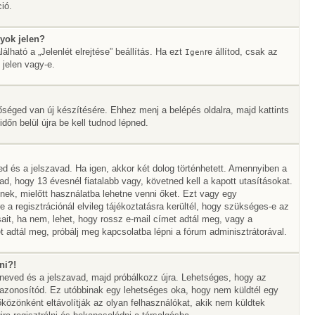
ió.
yok jelen?
álható a „Jelenlét elrejtése” beállítás. Ha ezt
re állítod, csak az
Igen
 jelen vagy-e.
őséged van új készítésére. Ehhez menj a belépés oldalra, majd kattints
időn belül újra be kell tudnod lépned.
ed és a jelszavad. Ha igen, akkor két dolog történhetett. Amennyiben a
 hogy 13 évesnél fiatalabb vagy, követned kell a kapott utasításokat.
nek, mielőtt használatba lehetne venni őket. Ezt vagy egy
 a regisztrációnál elvileg tájékoztatásra kerültél, hogy szükséges-e az
sait, ha nem, lehet, hogy rossz e-mail címet adtál meg, vagy a
 adtál meg, próbálj meg kapcsolatba lépni a fórum adminisztrátorával.
ni?!
álóneved és a jelszavad, majd próbálkozz újra. Lehetséges, hogy az
az azonosítód. Ez utóbbinak egy lehetséges oka, hogy nem küldtél egy
özönként eltávolítják az olyan felhasználókat, akik nem küldtek