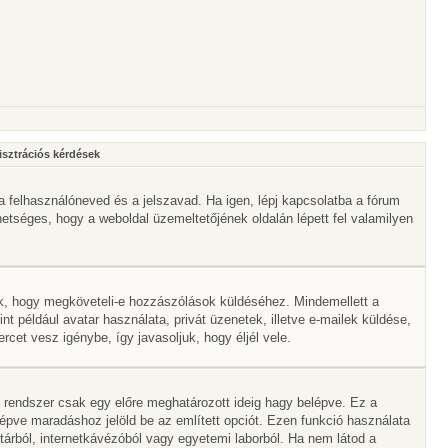
isztrációs kérdések
a felhasználóneved és a jelszavad. Ha igen, lépj kapcsolatba a fórum
ehetséges, hogy a weboldal üzemeltetőjének oldalán lépett fel valamilyen
lik, hogy megköveteli-e hozzászólások küldéséhez. Mindemellett a
nt például avatar használata, privát üzenetek, illetve e-mailek küldése,
et vesz igénybe, így javasoljuk, hogy éljél vele.
 rendszer csak egy előre meghatározott ideig hagy belépve. Ez a
lépve maradáshoz jelöld be az említett opciót. Ezen funkció használata
vtárból, internetkávézóból vagy egyetemi laborból. Ha nem látod a