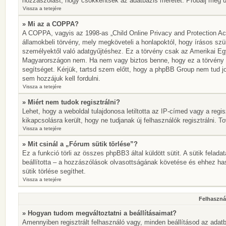
hozzászólást, hogy csökkentsék az adatbázis méretét. Próbálj meg újr
Vissza a tetejére
» Mi az a COPPA?
A COPPA, vagyis az 1998-as „Child Online Privacy and Protection Act
államokbeli törvény, mely megköveteli a honlapoktól, hogy írásos szü
személyektől való adatgyűjtéshez. Ez a törvény csak az Amerikai E
Magyarországon nem. Ha nem vagy biztos benne, hogy ez a törvény von
segítséget. Kérjük, tartsd szem előtt, hogy a phpBB Group nem tud jo
sem hozzájuk kell fordulni.
Vissza a tetejére
» Miért nem tudok regisztrálni?
Lehet, hogy a weboldal tulajdonosa letiltotta az IP-címed vagy a regisz
kikapcsolásra került, hogy ne tudjanak új felhasználók regisztrálni. T
Vissza a tetejére
» Mit csinál a „Fórum sütik törlése”?
Ez a funkció törli az összes phpBB3 által küldött sütit. A sütik felada
beállította – a hozzászólások olvasottságának követése és ehhez has
sütik törlése segíthet.
Vissza a tetejére
Felhasznál
» Hogyan tudom megváltoztatni a beállításaimat?
Amennyiben regisztrált felhasználó vagy, minden beállításod az adatb