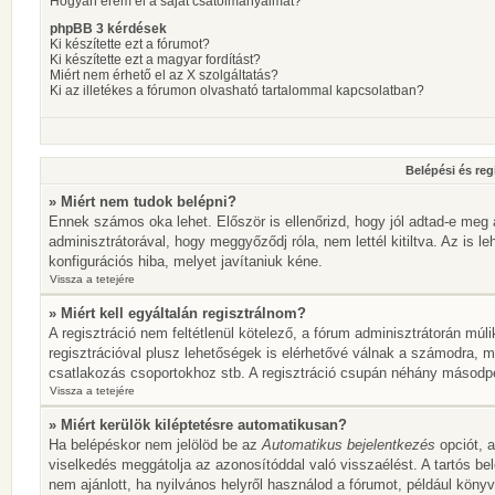
Hogyan érem el a saját csatolmányaimat?
phpBB 3 kérdések
Ki készítette ezt a fórumot?
Ki készítette ezt a magyar fordítást?
Miért nem érhető el az X szolgáltatás?
Ki az illetékes a fórumon olvasható tartalommal kapcsolatban?
Belépési és reg
» Miért nem tudok belépni?
Ennek számos oka lehet. Először is ellenőrizd, hogy jól adtad-e meg 
adminisztrátorával, hogy meggyőződj róla, nem lettél kitiltva. Az is l
konfigurációs hiba, melyet javítaniuk kéne.
Vissza a tetejére
» Miért kell egyáltalán regisztrálnom?
A regisztráció nem feltétlenül kötelező, a fórum adminisztrátorán mú
regisztrációval plusz lehetőségek is elérhetővé válnak a számodra, mi
csatlakozás csoportokhoz stb. A regisztráció csupán néhány másodperc
Vissza a tetejére
» Miért kerülök kiléptetésre automatikusan?
Ha belépéskor nem jelölöd be az
Automatikus bejelentkezés
opciót, a
viselkedés meggátolja az azonosítóddal való visszaélést. A tartós be
nem ajánlott, ha nyilvános helyről használod a fórumot, például köny