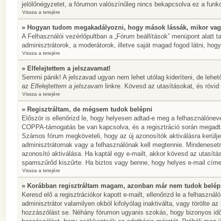
jelölőnégyzetet, a fórumon valószínűleg nincs bekapcsolva ez a funkc
Vissza a tetejére
» Hogyan tudom megakadályozni, hogy mások lássák, mikor vag
A Felhasználói vezérlőpultban a „Fórum beállítások” menüpont alatt tal
adminisztrátorok, a moderátorok, illetve saját magad fogod látni, hogy
Vissza a tetejére
» Elfelejtettem a jelszavamat!
Semmi pánik! A jelszavad ugyan nem lehet utólag kideríteni, de lehet
az
Elfelejtettem a jelszavam
linkre. Kövesd az utasításokat, és rövid 
Vissza a tetejére
» Regisztráltam, de mégsem tudok belépni
Először is ellenőrizd le, hogy helyesen adtad-e meg a felhasználónev
COPPA-támogatás be van kapcsolva, és a regisztráció során megadtad,
Számos fórum megköveteli, hogy az új azonosítók aktiválásra kerülje
adminisztrátornak vagy a felhasználónak kell megtennie. Mindenesetre
azonosító aktiválása. Ha kaptál egy e-mailt, akkor kövesd az utasítá
spamszűrőd kiszűrte. Ha biztos vagy benne, hogy helyes e-mail címet
Vissza a tetejére
» Korábban regisztráltam magam, azonban már nem tudok belép
Keresd elő a regisztrációkor kapott e-mailt, ellenőrizd le a felhaszn
adminisztrátor valamilyen okból kifolyólag inaktiválta, vagy törölte 
hozzászólást se. Néhány fórumon ugyanis szokás, hogy bizonyos idők