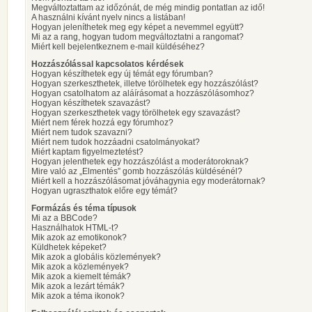
Megváltoztattam az időzónát, de még mindig pontatlan az idő!
A használni kívánt nyelv nincs a listában!
Hogyan jeleníthetek meg egy képet a nevemmel együtt?
Mi az a rang, hogyan tudom megváltoztatni a rangomat?
Miért kell bejelentkeznem e-mail küldéséhez?
Hozzászólással kapcsolatos kérdések
Hogyan készíthetek egy új témát egy fórumban?
Hogyan szerkeszthetek, illetve törölhetek egy hozzászólást?
Hogyan csatolhatom az aláírásomat a hozzászólásomhoz?
Hogyan készíthetek szavazást?
Hogyan szerkeszthetek vagy törölhetek egy szavazást?
Miért nem férek hozzá egy fórumhoz?
Miért nem tudok szavazni?
Miért nem tudok hozzáadni csatolmányokat?
Miért kaptam figyelmeztetést?
Hogyan jelenthetek egy hozzászólást a moderátoroknak?
Mire való az „Elmentés” gomb hozzászólás küldésénél?
Miért kell a hozzászólásomat jóváhagynia egy moderátornak?
Hogyan ugraszthatok előre egy témát?
Formázás és téma típusok
Mi az a BBCode?
Használhatok HTML-t?
Mik azok az emotikonok?
Küldhetek képeket?
Mik azok a globális közlemények?
Mik azok a közlemények?
Mik azok a kiemelt témák?
Mik azok a lezárt témák?
Mik azok a téma ikonok?