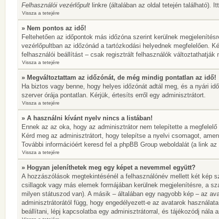
Felhasználói vezérlőpult
linkre (általában az oldal tetején található). 
Vissza a tetejére
» Nem pontos az idő!
Feltehetően az időpontok más időzóna szerint kerülnek megjelenítésr
vezérlőpultban az időzónád a tartózkodási helyednek megfelelően. Ké
felhasználói beállítást – csak regisztrált felhasználók változtathatj
Vissza a tetejére
» Megváltoztattam az időzónát, de még mindig pontatlan az idő!
Ha biztos vagy benne, hogy helyes időzónát adtál meg, és a nyári idős
szerver órája pontatlan. Kérjük, értesíts erről egy adminisztrátort.
Vissza a tetejére
» A használni kívánt nyelv nincs a listában!
Ennek az az oka, hogy az adminisztrátor nem telepítette a megfelelő
Kérd meg az adminisztrátort, hogy telepítse a nyelvi csomagot, amen
További információért keresd fel a phpBB Group weboldalát (a link az ol
Vissza a tetejére
» Hogyan jeleníthetek meg egy képet a nevemmel együtt?
A hozzászólások megtekintésénél a felhasználónév mellett két kép sz
csillagok vagy más elemek formájában kerülnek megjelenítésre, a sz
milyen státuszod van). A másik – általában egy nagyobb kép – az ava
adminisztrátorától függ, hogy engedélyezett-e az avatarok használata
beállítani, lépj kapcsolatba egy adminisztrátorral, és tájékozódj nála a