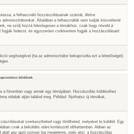
mutassa, a felhasználó hozzászólásainak számát, illetve
adminisztrátorokat. Általában a felhasználók nem tudják közvetlenül
érünk, ne szólj hozzá feleslegesen a témákhoz, csak hogy növeld a
l fogják fedezni, és egyszerűen csökkenteni fogják a hozzászólásaid
nkció segítségével (ha az adminisztrátor bekapcsolta ezt a lehetőséget).
séges.
kapcsolatos kérdések
mbra a fórumban vagy annak egy témájában. Hozzászólás küldéséhez
téma oldalak alján találod meg. Például: Nyithatsz új témákat,
zászólásokat szerkesztheted vagy törölheted, melyeket te küldtél. Egy
alában csak a beküldés utáni korlátozott időtartamban. Abban az
 alatt egy apró szöveg fog megjelenni, mely jelzi, a hozzászólás