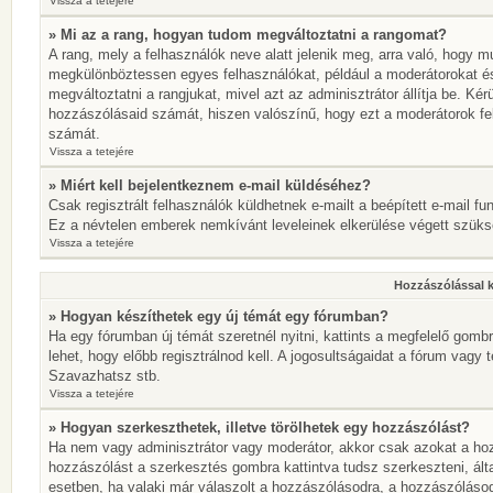
Vissza a tetejére
» Mi az a rang, hogyan tudom megváltoztatni a rangomat?
A rang, mely a felhasználók neve alatt jelenik meg, arra való, hogy 
megkülönböztessen egyes felhasználókat, például a moderátorokat és 
megváltoztatni a rangjukat, mivel azt az adminisztrátor állítja be. K
hozzászólásaid számát, hiszen valószínű, hogy ezt a moderátorok fe
számát.
Vissza a tetejére
» Miért kell bejelentkeznem e-mail küldéséhez?
Csak regisztrált felhasználók küldhetnek e-mailt a beépített e-mail fu
Ez a névtelen emberek nemkívánt leveleinek elkerülése végett szük
Vissza a tetejére
Hozzászólással 
» Hogyan készíthetek egy új témát egy fórumban?
Ha egy fórumban új témát szeretnél nyitni, kattints a megfelelő go
lehet, hogy előbb regisztrálnod kell. A jogosultságaidat a fórum vagy 
Szavazhatsz stb.
Vissza a tetejére
» Hogyan szerkeszthetek, illetve törölhetek egy hozzászólást?
Ha nem vagy adminisztrátor vagy moderátor, akkor csak azokat a hoz
hozzászólást a szerkesztés gombra kattintva tudsz szerkeszteni, ált
esetben, ha valaki már válaszolt a hozzászólásodra, a hozzászólásod