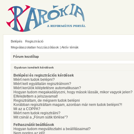
Belépés
Regisztráció
Megválaszolatlan hozzászólások
|
Aktív témák
Fórum kezdőlap
Gyakran ismételt kérdések
Belépési és regisztrációs kérdések
Miért nem tudok belépni?
Miért kell egyáltalán regisztrálnom?
Miért kerülök kiléptetésre automatikusan?
Hogyan tudom megakadályozni, hogy mások lássák, mikor vagyok jelen?
Elfelejtettem a jelszavamat!
Regisztráltam, de mégsem tudok belépni
Korábban regisztráltam magam, azonban már nem tudok belépni?!
Mi az a COPPA?
Miért nem tudok regisztrálni?
Mit csinál a „Fórum sütik törlése”?
Felhasználói beállítások
Hogyan tudom megváltoztatni a beállításaimat?
Nem pontos az idő!