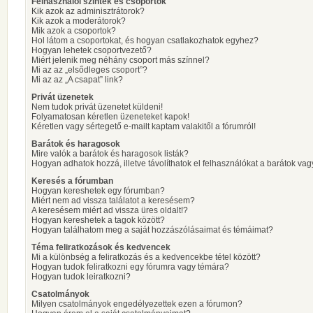
Felhasználói szintek és csoportok
Kik azok az adminisztrátorok?
Kik azok a moderátorok?
Mik azok a csoportok?
Hol látom a csoportokat, és hogyan csatlakozhatok egyhez?
Hogyan lehetek csoportvezető?
Miért jelenik meg néhány csoport más színnel?
Mi az az „elsődleges csoport”?
Mi az az „A csapat” link?
Privát üzenetek
Nem tudok privát üzenetet küldeni!
Folyamatosan kéretlen üzeneteket kapok!
Kéretlen vagy sértegető e-mailt kaptam valakitől a fórumról!
Barátok és haragosok
Mire valók a barátok és haragosok listák?
Hogyan adhatok hozzá, illetve távolíthatok el felhasználókat a barátok vag
Keresés a fórumban
Hogyan kereshetek egy fórumban?
Miért nem ad vissza találatot a keresésem?
A keresésem miért ad vissza üres oldalt!?
Hogyan kereshetek a tagok között?
Hogyan találhatom meg a saját hozzászólásaimat és témáimat?
Téma feliratkozások és kedvencek
Mi a különbség a feliratkozás és a kedvencekbe tétel között?
Hogyan tudok feliratkozni egy fórumra vagy témára?
Hogyan tudok leiratkozni?
Csatolmányok
Milyen csatolmányok engedélyezettek ezen a fórumon?