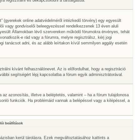
a regisztrálni és bekapcsolódni a társalgásba.
” (gyerekek online adatvédelméről intézkedő törvény) egy egyesült
lői vagy gondviselői beleegyezéssel rendelkezzenek 13 éven aluli
gyesült Államokban lévő szervereken működő fórumokra érvényes, tehát
atkozik-e rád vagy a fórumra, melyre regisztrálsz, kérj jogi
gi tanácsot adni, és az alább leírtakon kívül semmilyen aggály esetén
trálni kívánt felhasználónevet. Az is előfordulhat, hogy a regisztráció
ovábbi segítségért lépj kapcsolatba a fórum egyik adminisztrátorával.
ta az azonosítás, illetve a beléptetés, valamint – ha a fórum tulajdonosa
onló funkciók. Ha problémáid vannak a belépéssel vagy a kilépéssel, a
ói beállítások
ázisban kerül tárolásra. Ezek megváltoztatásához kattints a