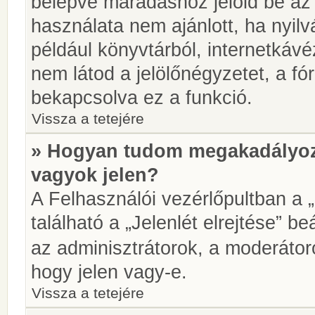
belépve maradáshoz jelöld be az 
használata nem ajánlott, ha nyilv
például könyvtárból, internetkáv
nem látod a jelölőnégyzetet, a f
bekapcsolva ez a funkció.
Vissza a tetejére
» Hogyan tudom megakadályoz
vagyok jelen?
A Felhasználói vezérlőpultban a 
található a „Jelenlét elrejtése” be
az adminisztrátorok, a moderátoro
hogy jelen vagy-e.
Vissza a tetejére