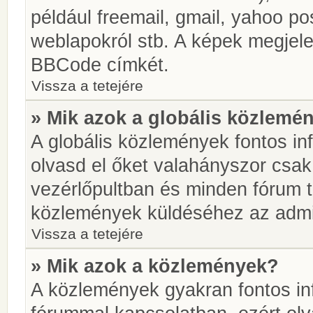
például freemail, gmail, yahoo pos
weblapokról stb. A képek megjel
BBCode címkét.
Vissza a tetejére
» Mik azok a globális közlemé
A globális közlemények fontos in
olvasd el őket valahányszor csak
vezérlőpultban és minden fórum t
közlemények küldéséhez az admin
Vissza a tetejére
» Mik azok a közlemények?
A közlemények gyakran fontos in