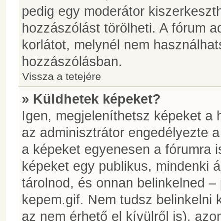
pedig egy moderátor kiszerkeszth
hozzászólást törölheti. A fórum ad
korlátot, melynél nem használhat
hozzászólásban.
Vissza a tetejére
» Küldhetek képeket?
Igen, megjeleníthetsz képeket a
az adminisztrátor engedélyezte 
a képeket egyenesen a fórumra is
képeket egy publikus, mindenki ál
tárolnod, és onnan belinkelned – 
kepem.gif. Nem tudsz belinkelni 
az nem érhető el kívülről is), azo