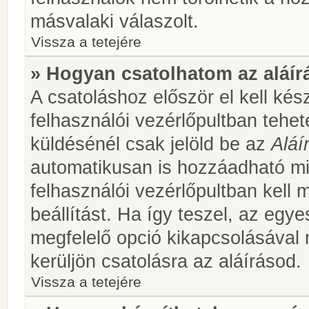
másvalaki válaszolt.
Vissza a tetejére
» Hogyan csatolhatom az aláí
A csatoláshoz először el kell kés
felhasználói vezérlőpultban teh
küldésénél csak jelöld be az
Aláí
automatikusan is hozzáadható m
felhasználói vezérlőpultban kell 
beállítást. Ha így teszel, az egy
megfelelő opció kikapcsolásával
kerüljön csatolásra az aláírásod.
Vissza a tetejére