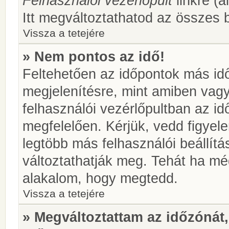
Felhasználói vezérlőpult
linkre (á
Itt megváltoztathatod az összes b
Vissza a tetejére
» Nem pontos az idő!
Feltehetően az időpontok más idő
megjelenítésre, mint amiben vag
felhasználói vezérlőpultban az i
megfelelően. Kérjük, vedd figyel
legtöbb más felhasználói beállítás
változtathatják meg. Tehát ha még
alakalom, hogy megtedd.
Vissza a tetejére
» Megváltoztattam az időzónát