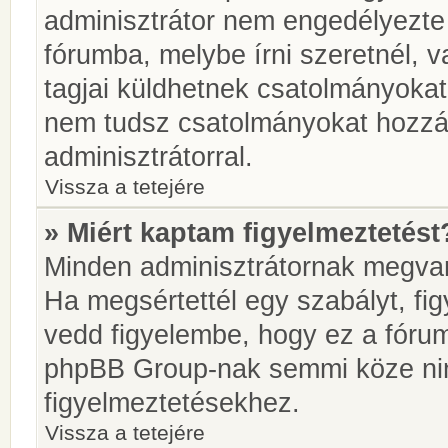
adminisztrátor nem engedélyezt
fórumba, melybe írni szeretnél, 
tagjai küldhetnek csatolmányokat
nem tudsz csatolmányokat hozzáa
adminisztrátorral.
Vissza a tetejére
» Miért kaptam figyelmeztetést
Minden adminisztrátornak megvan 
Ha megsértettél egy szabályt, fi
vedd figyelembe, hogy ez a fóru
phpBB Group-nak semmi köze nin
figyelmeztetésekhez.
Vissza a tetejére