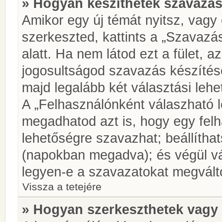
» Hogyan készíthetek szavazás
Amikor egy új témát nyitsz, vagy
szerkeszted, kattints a „Szavazá
alatt. Ha nem látod ezt a fület, az
jogosultságod szavazás készíté
majd legalább két választási lehe
A „Felhasználónként válaszható 
megadhatod azt is, hogy egy felh
lehetőségre szavazhat; beállítha
(napokban megadva); és végül vá
legyen-e a szavazatokat megválto
Vissza a tetejére
» Hogyan szerkeszthetek vagy 