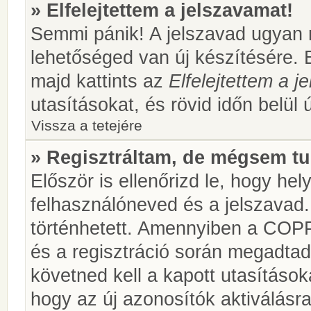
» Elfelejtettem a jelszavamat!
Semmi pánik! A jelszavad ugyan n
lehetőséged van új készítésére. 
majd kattints az
Elfelejtettem a 
utasításokat, és rövid időn belül 
Vissza a tetejére
» Regisztráltam, de mégsem tu
Először is ellenőrizd le, hogy he
felhasználóneved és a jelszavad.
történhetett. Amennyiben a COP
és a regisztráció során megadtad
követned kell a kapott utasításo
hogy az új azonosítók aktiválásra