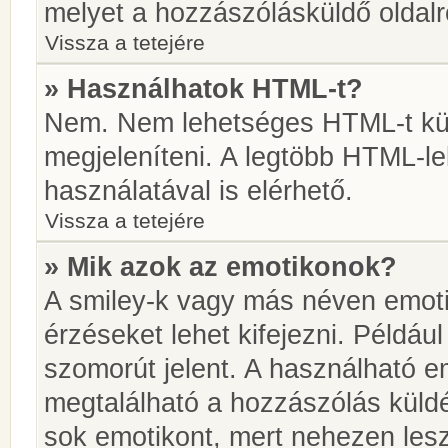
melyet a hozzászólásküldő oldalró
Vissza a tetejére
» Használhatok HTML-t?
Nem. Nem lehetséges HTML-t kül
megjeleníteni. A legtöbb HTML-l
használatával is elérhető.
Vissza a tetejére
» Mik azok az emotikonok?
A smiley-k vagy más néven emoti
érzéseket lehet kifejezni. Például
szomorút jelent. A használható em
megtalálható a hozzászólás küldé
sok emotikont, mert nehezen lesz