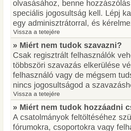
olvasásához, benne hozzászólás 
speciális jogosultság kell. Lépj 
egy adminisztrátorral, és kérelme
Vissza a tetejére
» Miért nem tudok szavazni?
Csak regisztrált felhasználók ve
többszöri szavazás elkerülése vé
felhasználó vagy de mégsem tuds
nincs jogosultságod a szavazásh
Vissza a tetejére
» Miért nem tudok hozzáadni 
A csatolmányok feltöltéséhez sz
fórumokra, csoportokra vagy felh