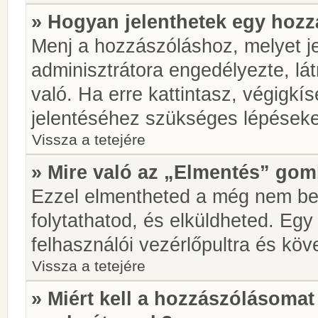
» Hogyan jelenthetek egy hoz
Menj a hozzászóláshoz, melyet je
adminisztrátora engedélyezte, lá
való. Ha erre kattintasz, végigkí
jelentéséhez szükséges lépések
Vissza a tetejére
» Mire való az „Elmentés” go
Ezzel elmentheted a még nem be
folytathatod, és elküldheted. Eg
felhasználói vezérlőpultra és kö
Vissza a tetejére
» Miért kell a hozzászólásoma