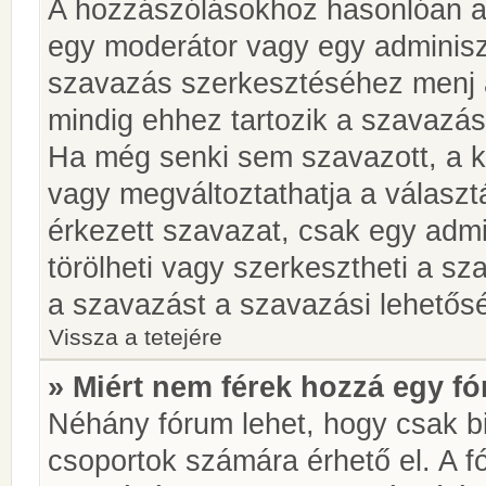
A hozzászólásokhoz hasonlóan a 
egy moderátor vagy egy adminiszt
szavazás szerkesztéséhez menj 
mindig ehhez tartozik a szavazás
Ha még senki sem szavazott, a ké
vagy megváltoztathatja a választ
érkezett szavazat, csak egy admi
törölheti vagy szerkesztheti a sz
a szavazást a szavazási lehetős
Vissza a tetejére
» Miért nem férek hozzá egy 
Néhány fórum lehet, hogy csak bi
csoportok számára érhető el. A 