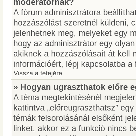
moderátornak?
A fórum adminisztrátora beállíth
hozzászólást szeretnél küldeni, 
jelenhetnek meg, melyeket egy mo
hogy az adminisztrátor egy olyan
akiknek a hozzászólásait át kell
információért, lépj kapcsolatba a
Vissza a tetejére
» Hogyan ugraszthatok előre e
A téma megtekintésénél megjelen
kattintva „előreugraszthatsz” egy
témák felsorolásánál elsőként je
linket, akkor ez a funkció nincs