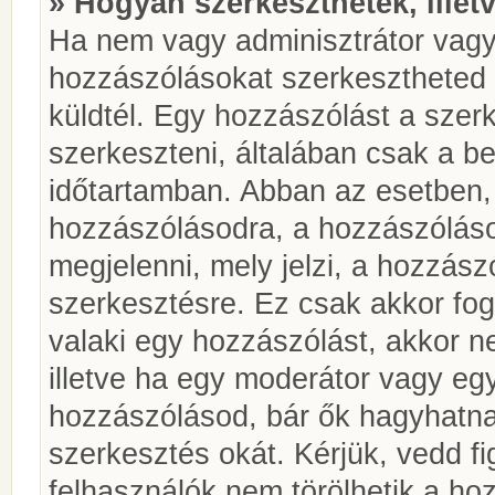
» Hogyan szerkeszthetek, illet
Ha nem vagy adminisztrátor vagy
hozzászólásokat szerkesztheted 
küldtél. Egy hozzászólást a szer
szerkeszteni, általában csak a be
időtartamban. Abban az esetben, 
hozzászólásodra, a hozzászóláso
megjelenni, mely jelzi, a hozzászó
szerkesztésre. Ez csak akkor fog
valaki egy hozzászólást, akkor n
illetve ha egy moderátor vagy egy
hozzászólásod, bár ők hagyhatna
szerkesztés okát. Kérjük, vedd f
felhasználók nem törölhetik a ho