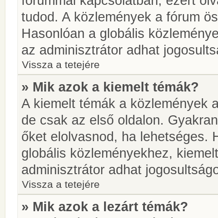
fórummal kapcsolatban, ezért olv
tudod. A közlemények a fórum öss
Hasonlóan a globális közlemény
az adminisztrátor adhat jogosults
Vissza a tetejére
» Mik azok a kiemelt témák?
A kiemelt témák a közlemények a
de csak az első oldalon. Gyakra
őket elolvasnod, ha lehetséges. 
globális közleményekhez, kiemel
adminisztrátor adhat jogosultságo
Vissza a tetejére
» Mik azok a lezárt témák?