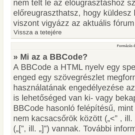
nem telt le az előugrasztáshoz s
előreugraszthatsz, hogy küldesz 
viszont vigyázz az aktuális fórum
Vissza a tetejére
Formázás é
» Mi az a BBCode?
A BBCode a HTML nyelv egy speci
enged egy szövegrészlet megfo
használatának engedélyezése az 
is lehetőséged van ki- vagy beka
BBCode hasonló felépítésű, min
nem kacsacsőrök között („<” , ill
(„[”, ill. „]”) vannak. További in