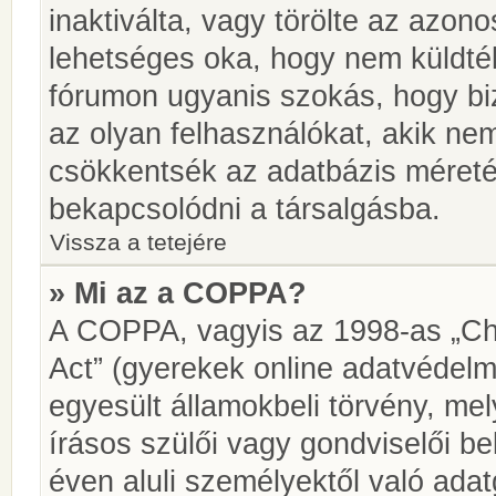
inaktiválta, vagy törölte az azon
lehetséges oka, hogy nem küldté
fórumon ugyanis szokás, hogy biz
az olyan felhasználókat, akik ne
csökkentsék az adatbázis méretét.
bekapcsolódni a társalgásba.
Vissza a tetejére
» Mi az a COPPA?
A COPPA, vagyis az 1998-as „Chi
Act” (gyerekek online adatvédelm
egyesült államokbeli törvény, me
írásos szülői vagy gondviselői 
éven aluli személyektől való ada