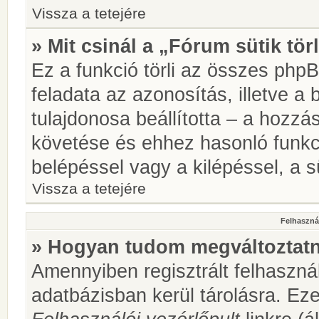
Vissza a tetejére
» Mit csinál a „Fórum sütik tör
Ez a funkció törli az összes phpBB
feladata az azonosítás, illetve a 
tulajdonosa beállította – a hozz
követése és ehhez hasonló funkc
belépéssel vagy a kilépéssel, a sü
Vissza a tetejére
Felhasznál
» Hogyan tudom megváltoztatni
Amennyiben regisztrált felhaszná
adatbázisban kerül tárolásra. Ez