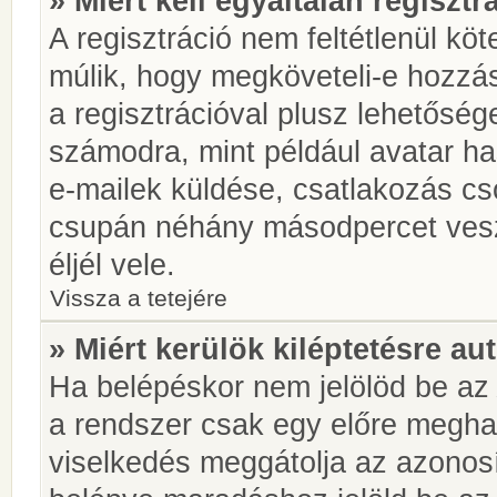
» Miért kell egyáltalán regiszt
A regisztráció nem feltétlenül kö
múlik, hogy megköveteli-e hozzá
a regisztrációval plusz lehetőség
számodra, mint például avatar has
e-mailek küldése, csatlakozás cs
csupán néhány másodpercet vesz 
éljél vele.
Vissza a tetejére
» Miért kerülök kiléptetésre a
Ha belépéskor nem jelölöd be a
a rendszer csak egy előre meghat
viselkedés meggátolja az azonosít