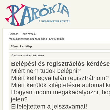
Belépés
Regisztráció
Megválaszolatlan hozzászólások
|
Aktív témák
Fórum kezdőlap
Gyakran ismételt kérdések
Belépési és regisztrációs kérdés
Miért nem tudok belépni?
Miért kell egyáltalán regisztrálnom?
Miért kerülök kiléptetésre automati
Hogyan tudom megakadályozni, hog
jelen?
Elfelejtettem a jelszavamat!