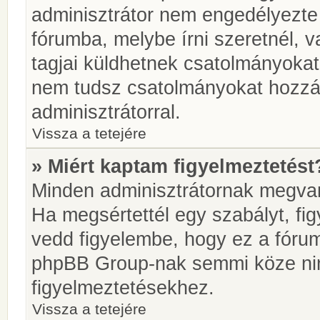
adminisztrátor nem engedélyezt
fórumba, melybe írni szeretnél, 
tagjai küldhetnek csatolmányokat
nem tudsz csatolmányokat hozzáa
adminisztrátorral.
Vissza a tetejére
» Miért kaptam figyelmeztetést
Minden adminisztrátornak megvan 
Ha megsértettél egy szabályt, fi
vedd figyelembe, hogy ez a fóru
phpBB Group-nak semmi köze nin
figyelmeztetésekhez.
Vissza a tetejére