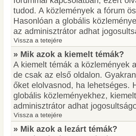
fórummal kapcsolatban, ezért olv
tudod. A közlemények a fórum öss
Hasonlóan a globális közlemény
az adminisztrátor adhat jogosults
Vissza a tetejére
» Mik azok a kiemelt témák?
A kiemelt témák a közlemények a
de csak az első oldalon. Gyakra
őket elolvasnod, ha lehetséges. 
globális közleményekhez, kiemel
adminisztrátor adhat jogosultságo
Vissza a tetejére
» Mik azok a lezárt témák?