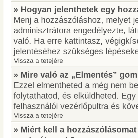
» Hogyan jelenthetek egy hoz
Menj a hozzászóláshoz, melyet je
adminisztrátora engedélyezte, lá
való. Ha erre kattintasz, végigkí
jelentéséhez szükséges lépések
Vissza a tetejére
» Mire való az „Elmentés” go
Ezzel elmentheted a még nem be
folytathatod, és elküldheted. Eg
felhasználói vezérlőpultra és kö
Vissza a tetejére
» Miért kell a hozzászólásoma