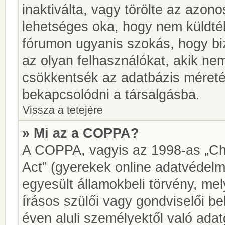
inaktiválta, vagy törölte az azon
lehetséges oka, hogy nem küldté
fórumon ugyanis szokás, hogy biz
az olyan felhasználókat, akik ne
csökkentsék az adatbázis méretét.
bekapcsolódni a társalgásba.
Vissza a tetejére
» Mi az a COPPA?
A COPPA, vagyis az 1998-as „Chi
Act” (gyerekek online adatvédelm
egyesült államokbeli törvény, me
írásos szülői vagy gondviselői 
éven aluli személyektől való ada