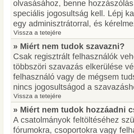
olvasásához, benne hozzászólás 
speciális jogosultság kell. Lépj 
egy adminisztrátorral, és kérelme
Vissza a tetejére
» Miért nem tudok szavazni?
Csak regisztrált felhasználók ve
többszöri szavazás elkerülése vé
felhasználó vagy de mégsem tuds
nincs jogosultságod a szavazásh
Vissza a tetejére
» Miért nem tudok hozzáadni 
A csatolmányok feltöltéséhez sz
fórumokra, csoportokra vagy felh