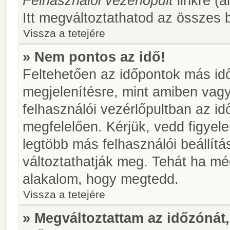
Felhasználói vezérlőpult
linkre (á
Itt megváltoztathatod az összes b
Vissza a tetejére
» Nem pontos az idő!
Feltehetően az időpontok más idő
megjelenítésre, mint amiben vag
felhasználói vezérlőpultban az i
megfelelően. Kérjük, vedd figyel
legtöbb más felhasználói beállítás
változtathatják meg. Tehát ha még
alakalom, hogy megtedd.
Vissza a tetejére
» Megváltoztattam az időzónát