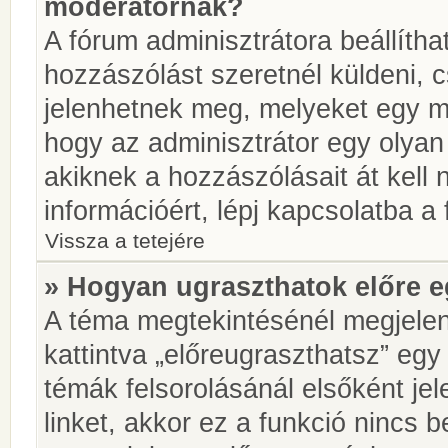
moderátornak?
A fórum adminisztrátora beállíth
hozzászólást szeretnél küldeni, 
jelenhetnek meg, melyeket egy mo
hogy az adminisztrátor egy olyan
akiknek a hozzászólásait át kell
információért, lépj kapcsolatba a
Vissza a tetejére
» Hogyan ugraszthatok előre e
A téma megtekintésénél megjelen
kattintva „előreugraszthatsz” egy
témák felsorolásánál elsőként je
linket, akkor ez a funkció nincs