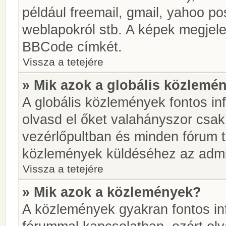
például freemail, gmail, yahoo pos
weblapokról stb. A képek megjel
BBCode címkét.
Vissza a tetejére
» Mik azok a globális közlemé
A globális közlemények fontos in
olvasd el őket valahányszor csak
vezérlőpultban és minden fórum t
közlemények küldéséhez az admin
Vissza a tetejére
» Mik azok a közlemények?
A közlemények gyakran fontos in