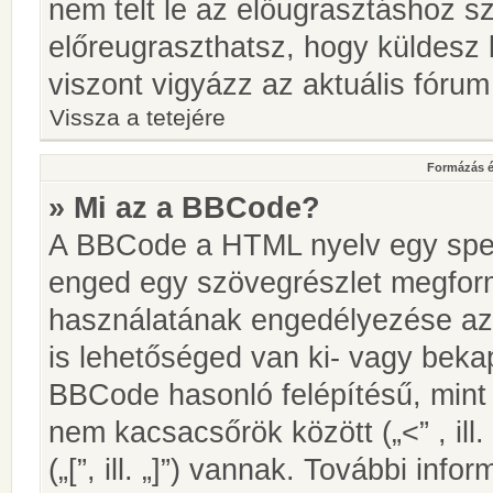
nem telt le az előugrasztáshoz s
előreugraszthatsz, hogy küldesz 
viszont vigyázz az aktuális fórum
Vissza a tetejére
Formázás é
» Mi az a BBCode?
A BBCode a HTML nyelv egy speci
enged egy szövegrészlet megfo
használatának engedélyezése az 
is lehetőséged van ki- vagy beka
BBCode hasonló felépítésű, min
nem kacsacsőrök között („<” , ill
(„[”, ill. „]”) vannak. További in