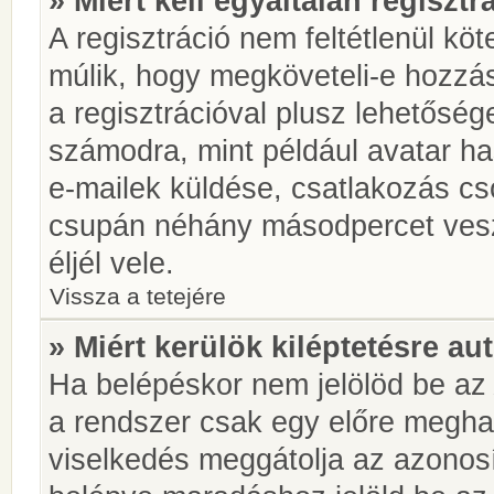
» Miért kell egyáltalán regiszt
A regisztráció nem feltétlenül kö
múlik, hogy megköveteli-e hozzá
a regisztrációval plusz lehetőség
számodra, mint például avatar has
e-mailek küldése, csatlakozás cs
csupán néhány másodpercet vesz 
éljél vele.
Vissza a tetejére
» Miért kerülök kiléptetésre a
Ha belépéskor nem jelölöd be a
a rendszer csak egy előre meghat
viselkedés meggátolja az azonosít