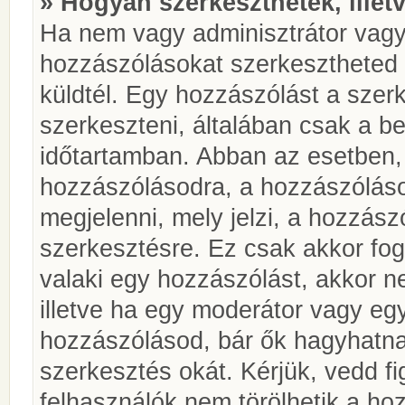
» Hogyan szerkeszthetek, illet
Ha nem vagy adminisztrátor vagy
hozzászólásokat szerkesztheted 
küldtél. Egy hozzászólást a szer
szerkeszteni, általában csak a be
időtartamban. Abban az esetben, 
hozzászólásodra, a hozzászóláso
megjelenni, mely jelzi, a hozzászó
szerkesztésre. Ez csak akkor fog
valaki egy hozzászólást, akkor n
illetve ha egy moderátor vagy egy
hozzászólásod, bár ők hagyhatna
szerkesztés okát. Kérjük, vedd f
felhasználók nem törölhetik a ho