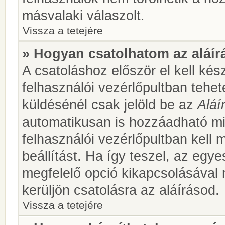
másvalaki válaszolt.
Vissza a tetejére
» Hogyan csatolhatom az aláí
A csatoláshoz először el kell kés
felhasználói vezérlőpultban teh
küldésénél csak jelöld be az
Aláí
automatikusan is hozzáadható m
felhasználói vezérlőpultban kell 
beállítást. Ha így teszel, az egy
megfelelő opció kikapcsolásával
kerüljön csatolásra az aláírásod.
Vissza a tetejére