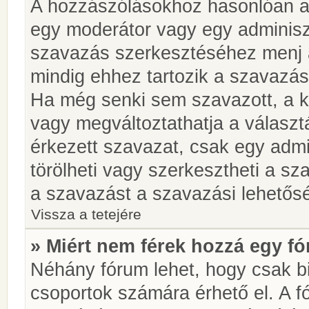
A hozzászólásokhoz hasonlóan a 
egy moderátor vagy egy adminiszt
szavazás szerkesztéséhez menj 
mindig ehhez tartozik a szavazás
Ha még senki sem szavazott, a ké
vagy megváltoztathatja a választ
érkezett szavazat, csak egy admi
törölheti vagy szerkesztheti a sz
a szavazást a szavazási lehetős
Vissza a tetejére
» Miért nem férek hozzá egy 
Néhány fórum lehet, hogy csak bi
csoportok számára érhető el. A 