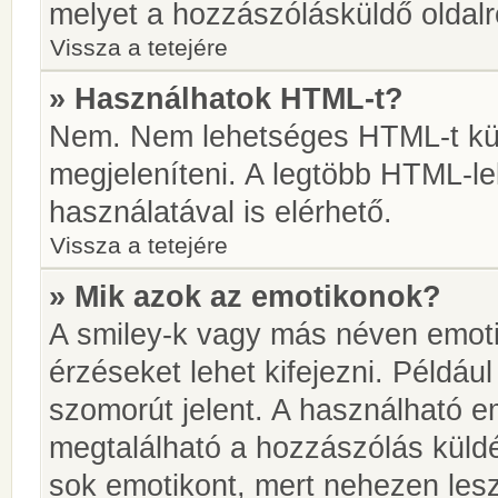
melyet a hozzászólásküldő oldalró
Vissza a tetejére
» Használhatok HTML-t?
Nem. Nem lehetséges HTML-t kül
megjeleníteni. A legtöbb HTML-l
használatával is elérhető.
Vissza a tetejére
» Mik azok az emotikonok?
A smiley-k vagy más néven emoti
érzéseket lehet kifejezni. Például
szomorút jelent. A használható em
megtalálható a hozzászólás küldé
sok emotikont, mert nehezen lesz