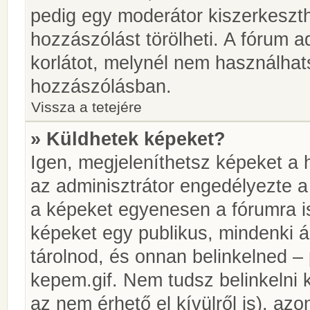
pedig egy moderátor kiszerkeszth
hozzászólást törölheti. A fórum ad
korlátot, melynél nem használhat
hozzászólásban.
Vissza a tetejére
» Küldhetek képeket?
Igen, megjeleníthetsz képeket a
az adminisztrátor engedélyezte 
a képeket egyenesen a fórumra is
képeket egy publikus, mindenki ál
tárolnod, és onnan belinkelned – 
kepem.gif. Nem tudsz belinkelni 
az nem érhető el kívülről is), azo