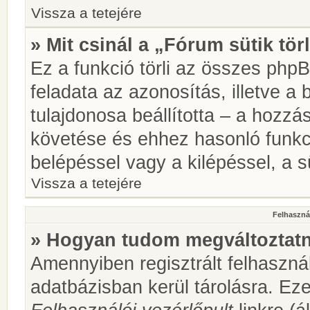
Vissza a tetejére
» Mit csinál a „Fórum sütik tör
Ez a funkció törli az összes phpBB
feladata az azonosítás, illetve a 
tulajdonosa beállította – a hozz
követése és ehhez hasonló funkc
belépéssel vagy a kilépéssel, a sü
Vissza a tetejére
Felhasznál
» Hogyan tudom megváltoztatni
Amennyiben regisztrált felhaszná
adatbázisban kerül tárolásra. Ez