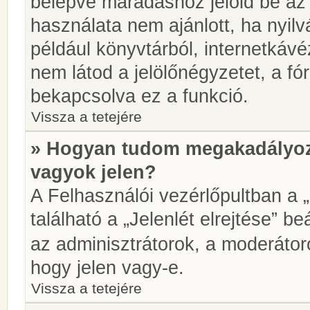
belépve maradáshoz jelöld be az 
használata nem ajánlott, ha nyilv
például könyvtárból, internetkáv
nem látod a jelölőnégyzetet, a f
bekapcsolva ez a funkció.
Vissza a tetejére
» Hogyan tudom megakadályoz
vagyok jelen?
A Felhasználói vezérlőpultban a 
található a „Jelenlét elrejtése” be
az adminisztrátorok, a moderátoro
hogy jelen vagy-e.
Vissza a tetejére