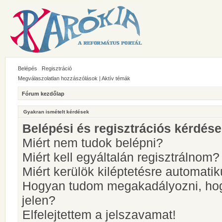
Belépés
Regisztráció
Megválaszolatlan hozzászólások
|
Aktív témák
Fórum kezdőlap
Gyakran ismételt kérdések
Belépési és regisztrációs kérdés
Miért nem tudok belépni?
Miért kell egyáltalán regisztrálnom?
Miért kerülök kiléptetésre automati
Hogyan tudom megakadályozni, hog
jelen?
Elfelejtettem a jelszavamat!