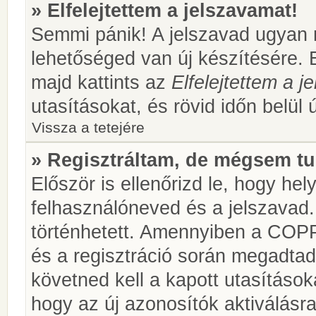
» Elfelejtettem a jelszavamat!
Semmi pánik! A jelszavad ugyan n
lehetőséged van új készítésére. 
majd kattints az
Elfelejtettem a 
utasításokat, és rövid időn belül 
Vissza a tetejére
» Regisztráltam, de mégsem tu
Először is ellenőrizd le, hogy he
felhasználóneved és a jelszavad.
történhetett. Amennyiben a COP
és a regisztráció során megadtad
követned kell a kapott utasításo
hogy az új azonosítók aktiválásra