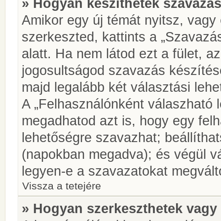
» Hogyan készíthetek szavazás
Amikor egy új témát nyitsz, vagy
szerkeszted, kattints a „Szavazá
alatt. Ha nem látod ezt a fület, az
jogosultságod szavazás készíté
majd legalább két választási lehe
A „Felhasználónként válaszható 
megadhatod azt is, hogy egy felh
lehetőségre szavazhat; beállítha
(napokban megadva); és végül vá
legyen-e a szavazatokat megválto
Vissza a tetejére
» Hogyan szerkeszthetek vagy 