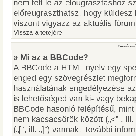
nem telt le az előugrasztáshoz s
előreugraszthatsz, hogy küldesz 
viszont vigyázz az aktuális fórum
Vissza a tetejére
Formázás é
» Mi az a BBCode?
A BBCode a HTML nyelv egy speci
enged egy szövegrészlet megfo
használatának engedélyezése az 
is lehetőséged van ki- vagy beka
BBCode hasonló felépítésű, min
nem kacsacsőrök között („<” , ill
(„[”, ill. „]”) vannak. További in