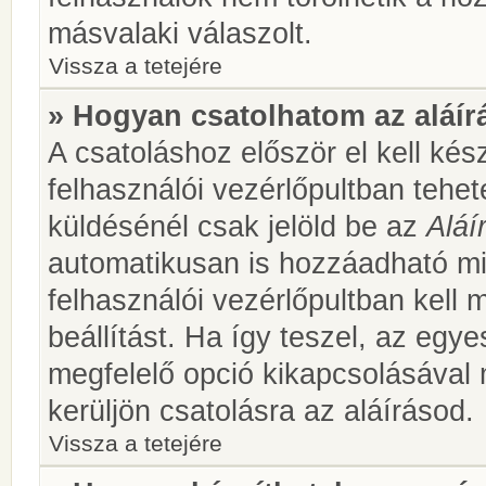
másvalaki válaszolt.
Vissza a tetejére
» Hogyan csatolhatom az aláí
A csatoláshoz először el kell kés
felhasználói vezérlőpultban teh
küldésénél csak jelöld be az
Aláí
automatikusan is hozzáadható m
felhasználói vezérlőpultban kell 
beállítást. Ha így teszel, az egy
megfelelő opció kikapcsolásával
kerüljön csatolásra az aláírásod.
Vissza a tetejére