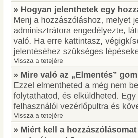
» Hogyan jelenthetek egy hoz
Menj a hozzászóláshoz, melyet je
adminisztrátora engedélyezte, lá
való. Ha erre kattintasz, végigkí
jelentéséhez szükséges lépések
Vissza a tetejére
» Mire való az „Elmentés” go
Ezzel elmentheted a még nem be
folytathatod, és elküldheted. Eg
felhasználói vezérlőpultra és kö
Vissza a tetejére
» Miért kell a hozzászólásoma