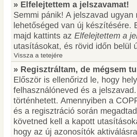
» Elfelejtettem a jelszavamat!
Semmi pánik! A jelszavad ugyan n
lehetőséged van új készítésére. 
majd kattints az
Elfelejtettem a 
utasításokat, és rövid időn belül 
Vissza a tetejére
» Regisztráltam, de mégsem tu
Először is ellenőrizd le, hogy he
felhasználóneved és a jelszavad.
történhetett. Amennyiben a COP
és a regisztráció során megadtad
követned kell a kapott utasításo
hogy az új azonosítók aktiválásra