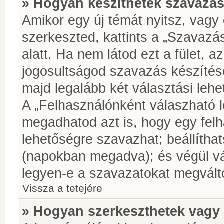
» Hogyan készíthetek szavazás
Amikor egy új témát nyitsz, vagy
szerkeszted, kattints a „Szavazá
alatt. Ha nem látod ezt a fület, az
jogosultságod szavazás készíté
majd legalább két választási lehe
A „Felhasználónként válaszható 
megadhatod azt is, hogy egy felh
lehetőségre szavazhat; beállítha
(napokban megadva); és végül vá
legyen-e a szavazatokat megválto
Vissza a tetejére
» Hogyan szerkeszthetek vagy 