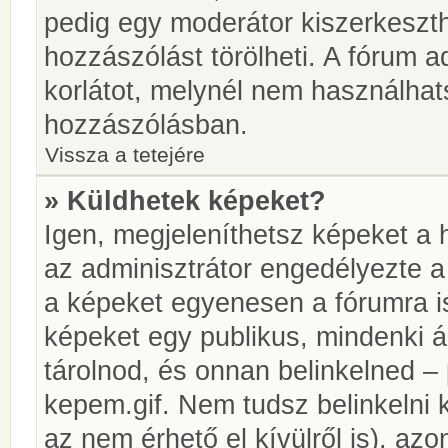
pedig egy moderátor kiszerkeszth
hozzászólást törölheti. A fórum ad
korlátot, melynél nem használhat
hozzászólásban.
Vissza a tetejére
» Küldhetek képeket?
Igen, megjeleníthetsz képeket a
az adminisztrátor engedélyezte 
a képeket egyenesen a fórumra is
képeket egy publikus, mindenki ál
tárolnod, és onnan belinkelned – 
kepem.gif. Nem tudsz belinkelni 
az nem érhető el kívülről is), azo