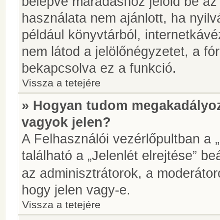
belépve maradáshoz jelöld be az 
használata nem ajánlott, ha nyilv
például könyvtárból, internetkáv
nem látod a jelölőnégyzetet, a f
bekapcsolva ez a funkció.
Vissza a tetejére
» Hogyan tudom megakadályoz
vagyok jelen?
A Felhasználói vezérlőpultban a 
található a „Jelenlét elrejtése” be
az adminisztrátorok, a moderátoro
hogy jelen vagy-e.
Vissza a tetejére