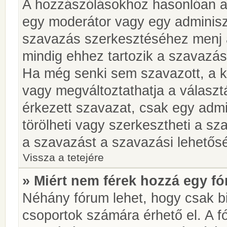
A hozzászólásokhoz hasonlóan a 
egy moderátor vagy egy adminiszt
szavazás szerkesztéséhez menj 
mindig ehhez tartozik a szavazás
Ha még senki sem szavazott, a ké
vagy megváltoztathatja a választ
érkezett szavazat, csak egy admi
törölheti vagy szerkesztheti a sz
a szavazást a szavazási lehetős
Vissza a tetejére
» Miért nem férek hozzá egy 
Néhány fórum lehet, hogy csak bi
csoportok számára érhető el. A 