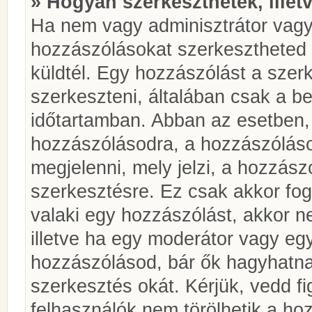
» Hogyan szerkeszthetek, illet
Ha nem vagy adminisztrátor vagy
hozzászólásokat szerkesztheted 
küldtél. Egy hozzászólást a szer
szerkeszteni, általában csak a be
időtartamban. Abban az esetben, 
hozzászólásodra, a hozzászóláso
megjelenni, mely jelzi, a hozzászó
szerkesztésre. Ez csak akkor fog
valaki egy hozzászólást, akkor n
illetve ha egy moderátor vagy egy
hozzászólásod, bár ők hagyhatna
szerkesztés okát. Kérjük, vedd f
felhasználók nem törölhetik a ho