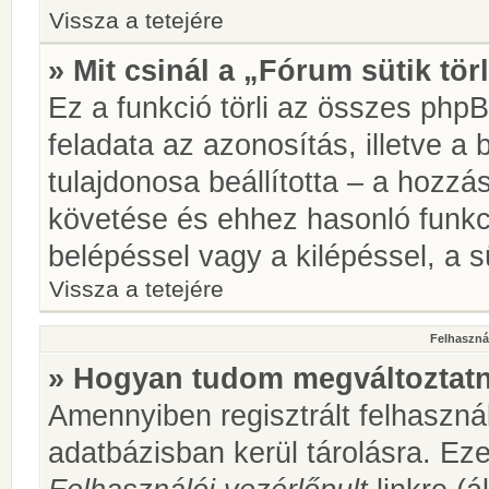
Vissza a tetejére
» Mit csinál a „Fórum sütik tör
Ez a funkció törli az összes phpBB
feladata az azonosítás, illetve a 
tulajdonosa beállította – a hozz
követése és ehhez hasonló funkc
belépéssel vagy a kilépéssel, a sü
Vissza a tetejére
Felhasznál
» Hogyan tudom megváltoztatni
Amennyiben regisztrált felhaszná
adatbázisban kerül tárolásra. Ez