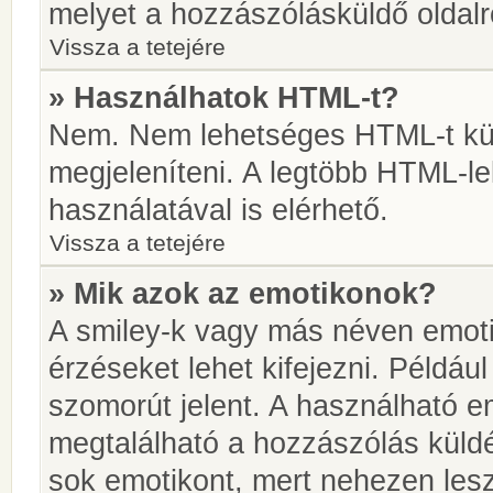
melyet a hozzászólásküldő oldalró
Vissza a tetejére
» Használhatok HTML-t?
Nem. Nem lehetséges HTML-t kül
megjeleníteni. A legtöbb HTML-l
használatával is elérhető.
Vissza a tetejére
» Mik azok az emotikonok?
A smiley-k vagy más néven emoti
érzéseket lehet kifejezni. Például
szomorút jelent. A használható em
megtalálható a hozzászólás küldé
sok emotikont, mert nehezen lesz