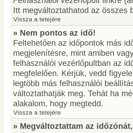
Felhasználói vezérlőpult
linkre (á
Itt megváltoztathatod az összes b
Vissza a tetejére
» Nem pontos az idő!
Feltehetően az időpontok más idő
megjelenítésre, mint amiben vag
felhasználói vezérlőpultban az i
megfelelően. Kérjük, vedd figyel
legtöbb más felhasználói beállítás
változtathatják meg. Tehát ha még
alakalom, hogy megtedd.
Vissza a tetejére
» Megváltoztattam az időzónát