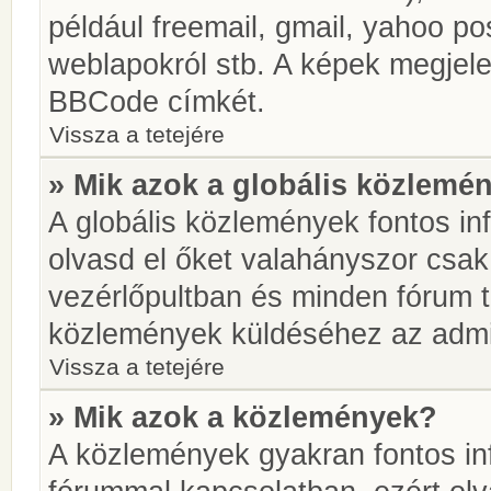
például freemail, gmail, yahoo pos
weblapokról stb. A képek megjel
BBCode címkét.
Vissza a tetejére
» Mik azok a globális közlemé
A globális közlemények fontos in
olvasd el őket valahányszor csak
vezérlőpultban és minden fórum t
közlemények küldéséhez az admin
Vissza a tetejére
» Mik azok a közlemények?
A közlemények gyakran fontos in