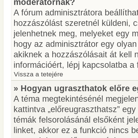
moderátornak?
A fórum adminisztrátora beállíth
hozzászólást szeretnél küldeni, 
jelenhetnek meg, melyeket egy mo
hogy az adminisztrátor egy olyan
akiknek a hozzászólásait át kell
információért, lépj kapcsolatba a
Vissza a tetejére
» Hogyan ugraszthatok előre e
A téma megtekintésénél megjelen
kattintva „előreugraszthatsz” egy
témák felsorolásánál elsőként je
linket, akkor ez a funkció nincs