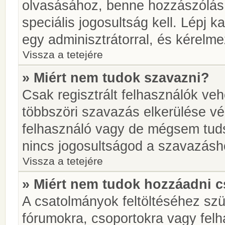
olvasásához, benne hozzászólás 
speciális jogosultság kell. Lépj 
egy adminisztrátorral, és kérelme
Vissza a tetejére
» Miért nem tudok szavazni?
Csak regisztrált felhasználók ve
többszöri szavazás elkerülése vé
felhasználó vagy de mégsem tuds
nincs jogosultságod a szavazásh
Vissza a tetejére
» Miért nem tudok hozzáadni 
A csatolmányok feltöltéséhez sz
fórumokra, csoportokra vagy felh