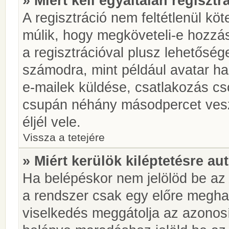
» Miért kell egyáltalán regiszt
A regisztráció nem feltétlenül kö
múlik, hogy megköveteli-e hozzá
a regisztrációval plusz lehetőség
számodra, mint például avatar has
e-mailek küldése, csatlakozás cs
csupán néhány másodpercet vesz 
éljél vele.
Vissza a tetejére
» Miért kerülök kiléptetésre a
Ha belépéskor nem jelölöd be a
a rendszer csak egy előre meghat
viselkedés meggátolja az azonosít