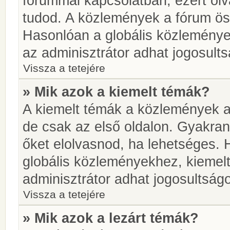
fórummal kapcsolatban, ezért olv
tudod. A közlemények a fórum öss
Hasonlóan a globális közlemény
az adminisztrátor adhat jogosults
Vissza a tetejére
» Mik azok a kiemelt témák?
A kiemelt témák a közlemények a
de csak az első oldalon. Gyakra
őket elolvasnod, ha lehetséges. 
globális közleményekhez, kiemel
adminisztrátor adhat jogosultságo
Vissza a tetejére
» Mik azok a lezárt témák?