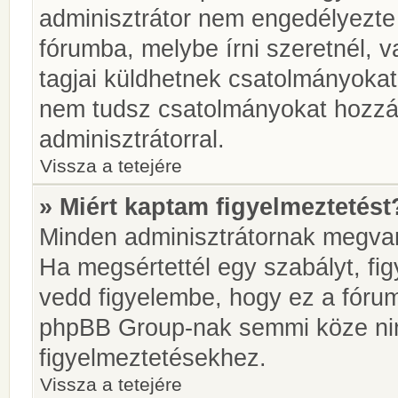
adminisztrátor nem engedélyezt
fórumba, melybe írni szeretnél, 
tagjai küldhetnek csatolmányokat
nem tudsz csatolmányokat hozzáa
adminisztrátorral.
Vissza a tetejére
» Miért kaptam figyelmeztetést
Minden adminisztrátornak megvan 
Ha megsértettél egy szabályt, fi
vedd figyelembe, hogy ez a fóru
phpBB Group-nak semmi köze nin
figyelmeztetésekhez.
Vissza a tetejére