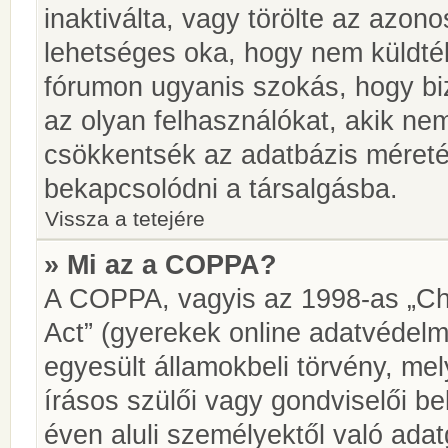
inaktiválta, vagy törölte az azon
lehetséges oka, hogy nem küldté
fórumon ugyanis szokás, hogy biz
az olyan felhasználókat, akik ne
csökkentsék az adatbázis méretét.
bekapcsolódni a társalgásba.
Vissza a tetejére
» Mi az a COPPA?
A COPPA, vagyis az 1998-as „Chi
Act” (gyerekek online adatvédelm
egyesült államokbeli törvény, me
írásos szülői vagy gondviselői 
éven aluli személyektől való ada