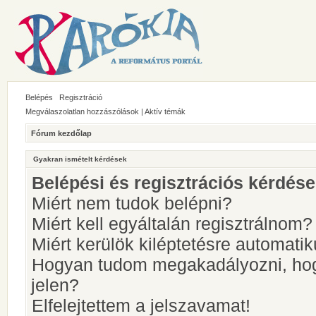
Belépés
Regisztráció
Megválaszolatlan hozzászólások
|
Aktív témák
Fórum kezdőlap
Gyakran ismételt kérdések
Belépési és regisztrációs kérdés
Miért nem tudok belépni?
Miért kell egyáltalán regisztrálnom?
Miért kerülök kiléptetésre automati
Hogyan tudom megakadályozni, hog
jelen?
Elfelejtettem a jelszavamat!