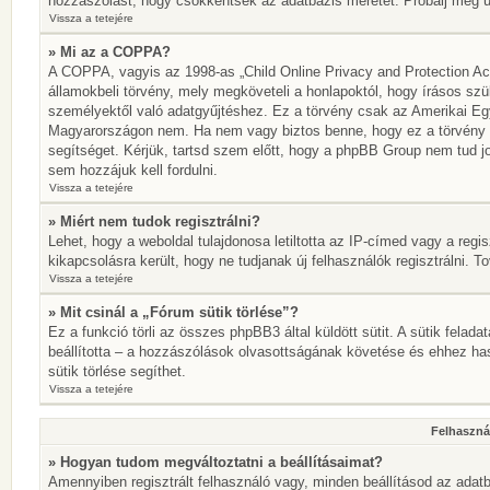
hozzászólást, hogy csökkentsék az adatbázis méretét. Próbálj meg újr
Vissza a tetejére
» Mi az a COPPA?
A COPPA, vagyis az 1998-as „Child Online Privacy and Protection Act
államokbeli törvény, mely megköveteli a honlapoktól, hogy írásos szü
személyektől való adatgyűjtéshez. Ez a törvény csak az Amerikai E
Magyarországon nem. Ha nem vagy biztos benne, hogy ez a törvény von
segítséget. Kérjük, tartsd szem előtt, hogy a phpBB Group nem tud jo
sem hozzájuk kell fordulni.
Vissza a tetejére
» Miért nem tudok regisztrálni?
Lehet, hogy a weboldal tulajdonosa letiltotta az IP-címed vagy a regisz
kikapcsolásra került, hogy ne tudjanak új felhasználók regisztrálni. T
Vissza a tetejére
» Mit csinál a „Fórum sütik törlése”?
Ez a funkció törli az összes phpBB3 által küldött sütit. A sütik felada
beállította – a hozzászólások olvasottságának követése és ehhez has
sütik törlése segíthet.
Vissza a tetejére
Felhasznál
» Hogyan tudom megváltoztatni a beállításaimat?
Amennyiben regisztrált felhasználó vagy, minden beállításod az adatb