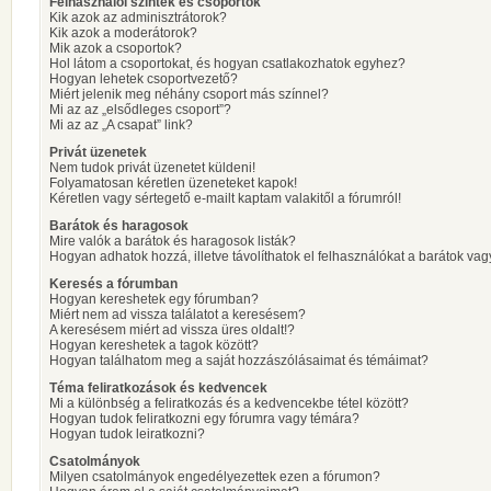
Felhasználói szintek és csoportok
Kik azok az adminisztrátorok?
Kik azok a moderátorok?
Mik azok a csoportok?
Hol látom a csoportokat, és hogyan csatlakozhatok egyhez?
Hogyan lehetek csoportvezető?
Miért jelenik meg néhány csoport más színnel?
Mi az az „elsődleges csoport”?
Mi az az „A csapat” link?
Privát üzenetek
Nem tudok privát üzenetet küldeni!
Folyamatosan kéretlen üzeneteket kapok!
Kéretlen vagy sértegető e-mailt kaptam valakitől a fórumról!
Barátok és haragosok
Mire valók a barátok és haragosok listák?
Hogyan adhatok hozzá, illetve távolíthatok el felhasználókat a barátok vag
Keresés a fórumban
Hogyan kereshetek egy fórumban?
Miért nem ad vissza találatot a keresésem?
A keresésem miért ad vissza üres oldalt!?
Hogyan kereshetek a tagok között?
Hogyan találhatom meg a saját hozzászólásaimat és témáimat?
Téma feliratkozások és kedvencek
Mi a különbség a feliratkozás és a kedvencekbe tétel között?
Hogyan tudok feliratkozni egy fórumra vagy témára?
Hogyan tudok leiratkozni?
Csatolmányok
Milyen csatolmányok engedélyezettek ezen a fórumon?