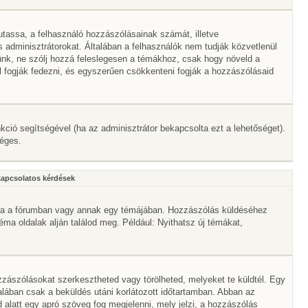
mutassa, a felhasználó hozzászólásainak számát, illetve
adminisztrátorokat. Általában a felhasználók nem tudják közvetlenül
érünk, ne szólj hozzá feleslegesen a témákhoz, csak hogy növeld a
l fogják fedezni, és egyszerűen csökkenteni fogják a hozzászólásaid
nkció segítségével (ha az adminisztrátor bekapcsolta ezt a lehetőséget).
séges.
kapcsolatos kérdések
mbra a fórumban vagy annak egy témájában. Hozzászólás küldéséhez
téma oldalak alján találod meg. Például: Nyithatsz új témákat,
zászólásokat szerkesztheted vagy törölheted, melyeket te küldtél. Egy
alában csak a beküldés utáni korlátozott időtartamban. Abban az
 alatt egy apró szöveg fog megjelenni, mely jelzi, a hozzászólás