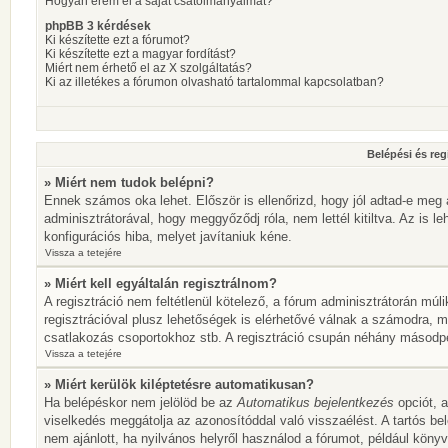
Hogyan érem el a saját csatolmányaimat?
phpBB 3 kérdések
Ki készítette ezt a fórumot?
Ki készítette ezt a magyar fordítást?
Miért nem érhető el az X szolgáltatás?
Ki az illetékes a fórumon olvasható tartalommal kapcsolatban?
Belépési és reg
» Miért nem tudok belépni?
Ennek számos oka lehet. Először is ellenőrizd, hogy jól adtad-e meg 
adminisztrátorával, hogy meggyőződj róla, nem lettél kitiltva. Az is l
konfigurációs hiba, melyet javítaniuk kéne.
Vissza a tetejére
» Miért kell egyáltalán regisztrálnom?
A regisztráció nem feltétlenül kötelező, a fórum adminisztrátorán mú
regisztrációval plusz lehetőségek is elérhetővé válnak a számodra, mi
csatlakozás csoportokhoz stb. A regisztráció csupán néhány másodperc
Vissza a tetejére
» Miért kerülök kiléptetésre automatikusan?
Ha belépéskor nem jelölöd be az
Automatikus bejelentkezés
opciót, a
viselkedés meggátolja az azonosítóddal való visszaélést. A tartós be
nem ajánlott, ha nyilvános helyről használod a fórumot, például köny