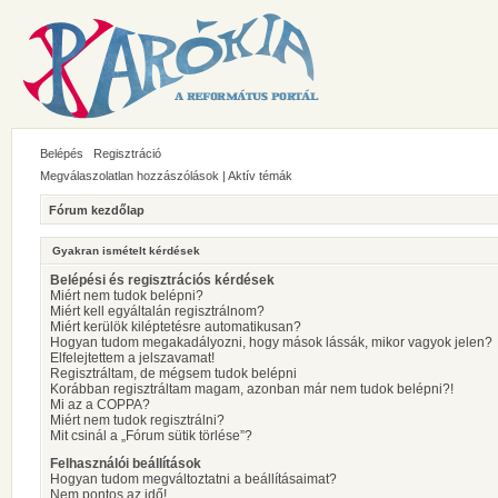
Belépés
Regisztráció
Megválaszolatlan hozzászólások
|
Aktív témák
Fórum kezdőlap
Gyakran ismételt kérdések
Belépési és regisztrációs kérdések
Miért nem tudok belépni?
Miért kell egyáltalán regisztrálnom?
Miért kerülök kiléptetésre automatikusan?
Hogyan tudom megakadályozni, hogy mások lássák, mikor vagyok jelen?
Elfelejtettem a jelszavamat!
Regisztráltam, de mégsem tudok belépni
Korábban regisztráltam magam, azonban már nem tudok belépni?!
Mi az a COPPA?
Miért nem tudok regisztrálni?
Mit csinál a „Fórum sütik törlése”?
Felhasználói beállítások
Hogyan tudom megváltoztatni a beállításaimat?
Nem pontos az idő!