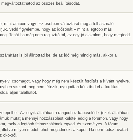
Itt megváltoztathatod az összes beállításodat.
e, mint amiben vagy. Ez esetben változtasd meg a felhasználói
rjük, vedd figyelembe, hogy az időzónát – mint a legtöbb más
ák meg. Tehát ha még nem regisztráltál, ez egy jó alakalom, hogy megtedd.
zámítást is jól állítottad be, de az idő még mindig más, akkor a
 nyelvi csomagot, vagy hogy még nem készült fordítás a kívánt nyelvre.
nyiben viszont még nem létezik, nyugodtan készítsd el a fordítást.
dal alján található).
erepelhet. Az egyik általában a rangodhoz kapcsolódik (ezek általában
ámuk mutatja mennyi hozzászólást küldtél eddig a fórumon, vagy hogy
tar, mely a legtöbb felhasználónak egyedi és személyes. A fórum
, illetve milyen módot lehet megadni ezt a képet. Ha nem tudsz avatart
z okokról.