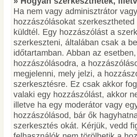
» Hogyan szerkeszthetek, illet
Ha nem vagy adminisztrátor vagy
hozzászólásokat szerkesztheted 
küldtél. Egy hozzászólást a szer
szerkeszteni, általában csak a be
időtartamban. Abban az esetben, 
hozzászólásodra, a hozzászóláso
megjelenni, mely jelzi, a hozzászó
szerkesztésre. Ez csak akkor fog
valaki egy hozzászólást, akkor n
illetve ha egy moderátor vagy egy
hozzászólásod, bár ők hagyhatna
szerkesztés okát. Kérjük, vedd f
felhasználók nem törölhetik a ho