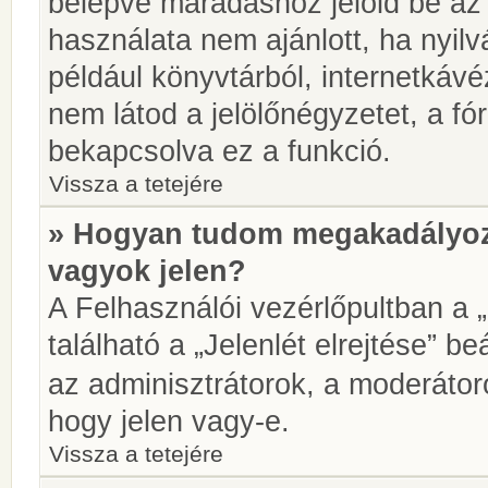
belépve maradáshoz jelöld be az 
használata nem ajánlott, ha nyilv
például könyvtárból, internetkáv
nem látod a jelölőnégyzetet, a f
bekapcsolva ez a funkció.
Vissza a tetejére
» Hogyan tudom megakadályoz
vagyok jelen?
A Felhasználói vezérlőpultban a 
található a „Jelenlét elrejtése” be
az adminisztrátorok, a moderátoro
hogy jelen vagy-e.
Vissza a tetejére