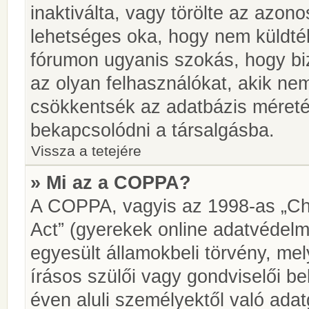
inaktiválta, vagy törölte az azon
lehetséges oka, hogy nem küldté
fórumon ugyanis szokás, hogy biz
az olyan felhasználókat, akik ne
csökkentsék az adatbázis méretét.
bekapcsolódni a társalgásba.
Vissza a tetejére
» Mi az a COPPA?
A COPPA, vagyis az 1998-as „Chi
Act” (gyerekek online adatvédelm
egyesült államokbeli törvény, me
írásos szülői vagy gondviselői 
éven aluli személyektől való ada