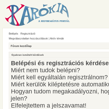
Belépés
Regisztráció
Megválaszolatlan hozzászólások
|
Aktív témák
Fórum kezdőlap
Gyakran ismételt kérdések
Belépési és regisztrációs kérdés
Miért nem tudok belépni?
Miért kell egyáltalán regisztrálnom?
Miért kerülök kiléptetésre automati
Hogyan tudom megakadályozni, hog
jelen?
Elfelejtettem a jelszavamat!