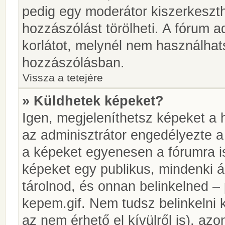
pedig egy moderátor kiszerkeszth
hozzászólást törölheti. A fórum ad
korlátot, melynél nem használhat
hozzászólásban.
Vissza a tetejére
» Küldhetek képeket?
Igen, megjeleníthetsz képeket a
az adminisztrátor engedélyezte 
a képeket egyenesen a fórumra is
képeket egy publikus, mindenki ál
tárolnod, és onnan belinkelned – 
kepem.gif. Nem tudsz belinkelni 
az nem érhető el kívülről is), azo