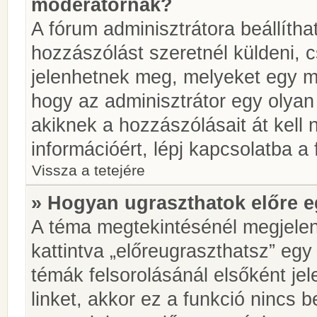
moderátornak?
A fórum adminisztrátora beállíth
hozzászólást szeretnél küldeni, 
jelenhetnek meg, melyeket egy mo
hogy az adminisztrátor egy olyan
akiknek a hozzászólásait át kell
információért, lépj kapcsolatba a
Vissza a tetejére
» Hogyan ugraszthatok előre e
A téma megtekintésénél megjelen
kattintva „előreugraszthatsz” egy
témák felsorolásánál elsőként je
linket, akkor ez a funkció nincs