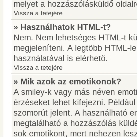
melyet a hozzászólásküldő oldalró
Vissza a tetejére
» Használhatok HTML-t?
Nem. Nem lehetséges HTML-t kül
megjeleníteni. A legtöbb HTML-l
használatával is elérhető.
Vissza a tetejére
» Mik azok az emotikonok?
A smiley-k vagy más néven emoti
érzéseket lehet kifejezni. Például
szomorút jelent. A használható em
megtalálható a hozzászólás küldé
sok emotikont, mert nehezen lesz