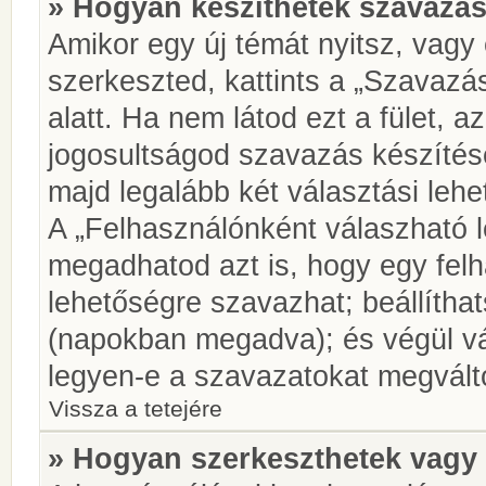
» Hogyan készíthetek szavazás
Amikor egy új témát nyitsz, vagy
szerkeszted, kattints a „Szavazá
alatt. Ha nem látod ezt a fület, az
jogosultságod szavazás készíté
majd legalább két választási lehe
A „Felhasználónként válaszható 
megadhatod azt is, hogy egy felh
lehetőségre szavazhat; beállítha
(napokban megadva); és végül vá
legyen-e a szavazatokat megválto
Vissza a tetejére
» Hogyan szerkeszthetek vagy 