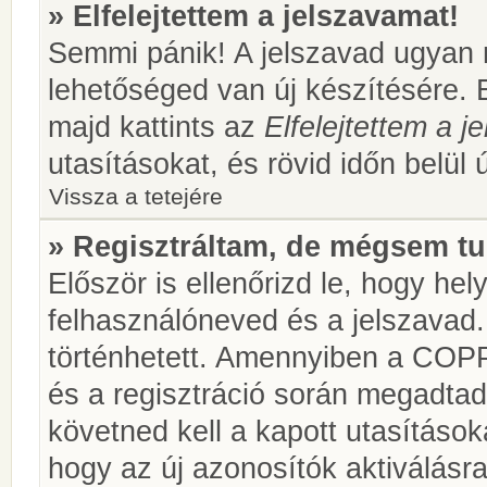
» Elfelejtettem a jelszavamat!
Semmi pánik! A jelszavad ugyan n
lehetőséged van új készítésére. 
majd kattints az
Elfelejtettem a 
utasításokat, és rövid időn belül 
Vissza a tetejére
» Regisztráltam, de mégsem tu
Először is ellenőrizd le, hogy he
felhasználóneved és a jelszavad.
történhetett. Amennyiben a COP
és a regisztráció során megadtad
követned kell a kapott utasításo
hogy az új azonosítók aktiválásra