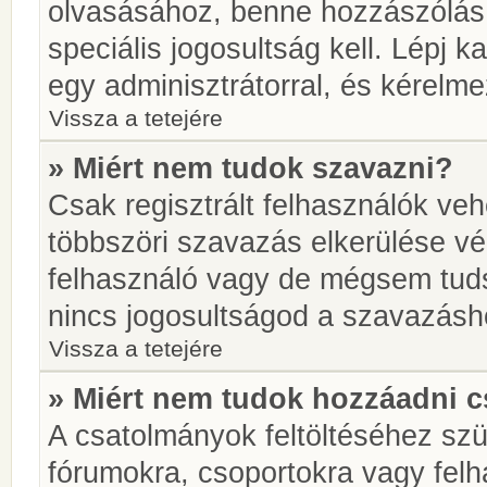
olvasásához, benne hozzászólás 
speciális jogosultság kell. Lépj 
egy adminisztrátorral, és kérelme
Vissza a tetejére
» Miért nem tudok szavazni?
Csak regisztrált felhasználók ve
többszöri szavazás elkerülése vé
felhasználó vagy de mégsem tuds
nincs jogosultságod a szavazásh
Vissza a tetejére
» Miért nem tudok hozzáadni 
A csatolmányok feltöltéséhez sz
fórumokra, csoportokra vagy felh