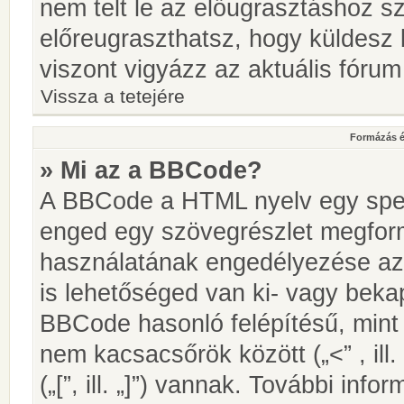
nem telt le az előugrasztáshoz s
előreugraszthatsz, hogy küldesz 
viszont vigyázz az aktuális fórum
Vissza a tetejére
Formázás é
» Mi az a BBCode?
A BBCode a HTML nyelv egy speci
enged egy szövegrészlet megfo
használatának engedélyezése az 
is lehetőséged van ki- vagy beka
BBCode hasonló felépítésű, min
nem kacsacsőrök között („<” , ill
(„[”, ill. „]”) vannak. További in