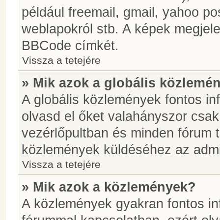
például freemail, gmail, yahoo pos
weblapokról stb. A képek megjel
BBCode címkét.
Vissza a tetejére
» Mik azok a globális közlemé
A globális közlemények fontos in
olvasd el őket valahányszor csak
vezérlőpultban és minden fórum t
közlemények küldéséhez az admin
Vissza a tetejére
» Mik azok a közlemények?
A közlemények gyakran fontos in