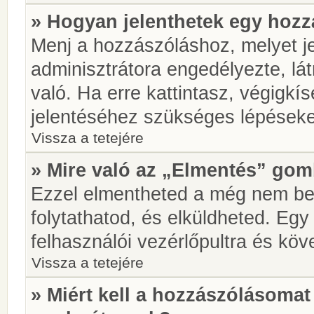
» Hogyan jelenthetek egy hoz
Menj a hozzászóláshoz, melyet je
adminisztrátora engedélyezte, lá
való. Ha erre kattintasz, végigkí
jelentéséhez szükséges lépések
Vissza a tetejére
» Mire való az „Elmentés” go
Ezzel elmentheted a még nem be
folytathatod, és elküldheted. Eg
felhasználói vezérlőpultra és kö
Vissza a tetejére
» Miért kell a hozzászólásoma