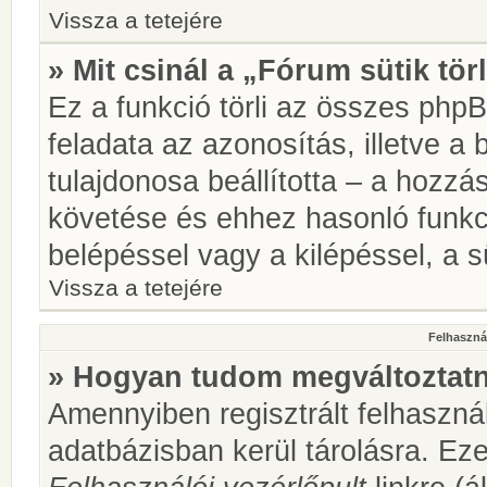
Vissza a tetejére
» Mit csinál a „Fórum sütik tör
Ez a funkció törli az összes phpBB
feladata az azonosítás, illetve a 
tulajdonosa beállította – a hozz
követése és ehhez hasonló funkc
belépéssel vagy a kilépéssel, a sü
Vissza a tetejére
Felhasznál
» Hogyan tudom megváltoztatni
Amennyiben regisztrált felhaszná
adatbázisban kerül tárolásra. Ez