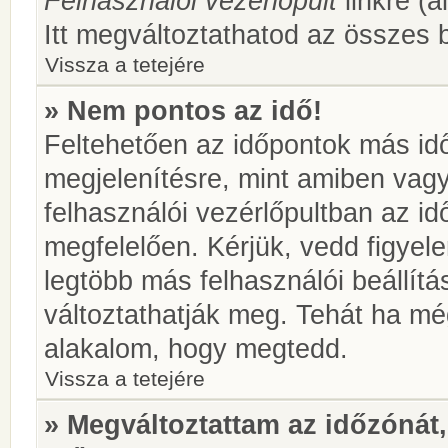
Felhasználói vezérlőpult
linkre (á
Itt megváltoztathatod az összes b
Vissza a tetejére
» Nem pontos az idő!
Feltehetően az időpontok más idő
megjelenítésre, mint amiben vag
felhasználói vezérlőpultban az i
megfelelően. Kérjük, vedd figyel
legtöbb más felhasználói beállítás
változtathatják meg. Tehát ha még
alakalom, hogy megtedd.
Vissza a tetejére
» Megváltoztattam az időzónát