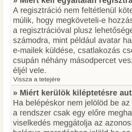
» Miért kell egyáltalán regiszt
A regisztráció nem feltétlenül kö
múlik, hogy megköveteli-e hozzá
a regisztrációval plusz lehetőség
számodra, mint például avatar has
e-mailek küldése, csatlakozás cs
csupán néhány másodpercet vesz 
éljél vele.
Vissza a tetejére
» Miért kerülök kiléptetésre a
Ha belépéskor nem jelölöd be a
a rendszer csak egy előre meghat
viselkedés meggátolja az azonosít