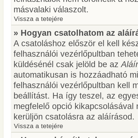
másvalaki válaszolt.
Vissza a tetejére
» Hogyan csatolhatom az aláí
A csatoláshoz először el kell kés
felhasználói vezérlőpultban teh
küldésénél csak jelöld be az
Aláí
automatikusan is hozzáadható m
felhasználói vezérlőpultban kell 
beállítást. Ha így teszel, az egy
megfelelő opció kikapcsolásával
kerüljön csatolásra az aláírásod.
Vissza a tetejére