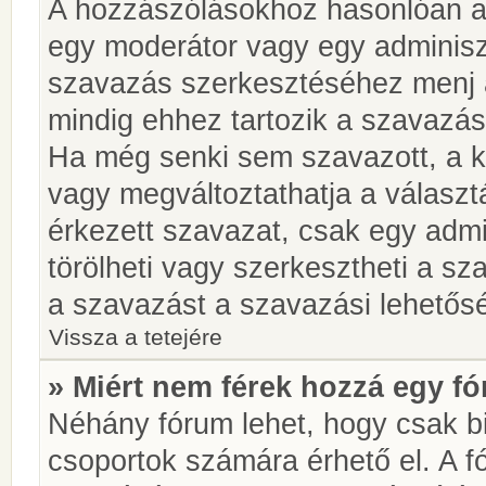
A hozzászólásokhoz hasonlóan a 
egy moderátor vagy egy adminiszt
szavazás szerkesztéséhez menj 
mindig ehhez tartozik a szavazás
Ha még senki sem szavazott, a ké
vagy megváltoztathatja a választ
érkezett szavazat, csak egy admi
törölheti vagy szerkesztheti a sz
a szavazást a szavazási lehetős
Vissza a tetejére
» Miért nem férek hozzá egy 
Néhány fórum lehet, hogy csak bi
csoportok számára érhető el. A 