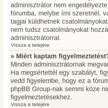
adminisztrátor nem engedélyezt
fórumba, melybe írni szeretnél, 
tagjai küldhetnek csatolmányokat
nem tudsz csatolmányokat hozzáa
adminisztrátorral.
Vissza a tetejére
» Miért kaptam figyelmeztetést
Minden adminisztrátornak megvan 
Ha megsértettél egy szabályt, fi
vedd figyelembe, hogy ez a fóru
phpBB Group-nak semmi köze nin
figyelmeztetésekhez.
Vissza a tetejére