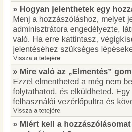
» Hogyan jelenthetek egy hoz
Menj a hozzászóláshoz, melyet je
adminisztrátora engedélyezte, lá
való. Ha erre kattintasz, végigkí
jelentéséhez szükséges lépések
Vissza a tetejére
» Mire való az „Elmentés” go
Ezzel elmentheted a még nem be
folytathatod, és elküldheted. Eg
felhasználói vezérlőpultra és kö
Vissza a tetejére
» Miért kell a hozzászólásoma