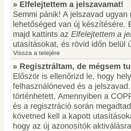
» Elfelejtettem a jelszavamat!
Semmi pánik! A jelszavad ugyan n
lehetőséged van új készítésére. 
majd kattints az
Elfelejtettem a 
utasításokat, és rövid időn belül 
Vissza a tetejére
» Regisztráltam, de mégsem tu
Először is ellenőrizd le, hogy he
felhasználóneved és a jelszavad.
történhetett. Amennyiben a COP
és a regisztráció során megadtad
követned kell a kapott utasításo
hogy az új azonosítók aktiválásra