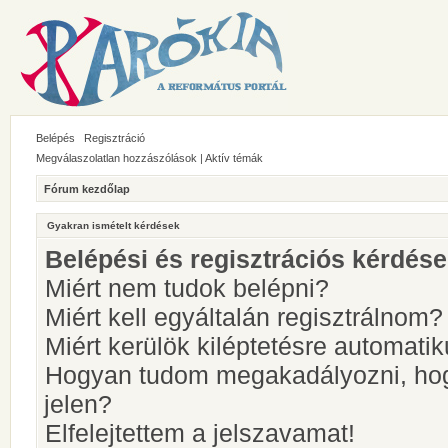
Belépés
Regisztráció
Megválaszolatlan hozzászólások
|
Aktív témák
Fórum kezdőlap
Gyakran ismételt kérdések
Belépési és regisztrációs kérdés
Miért nem tudok belépni?
Miért kell egyáltalán regisztrálnom?
Miért kerülök kiléptetésre automati
Hogyan tudom megakadályozni, hog
jelen?
Elfelejtettem a jelszavamat!