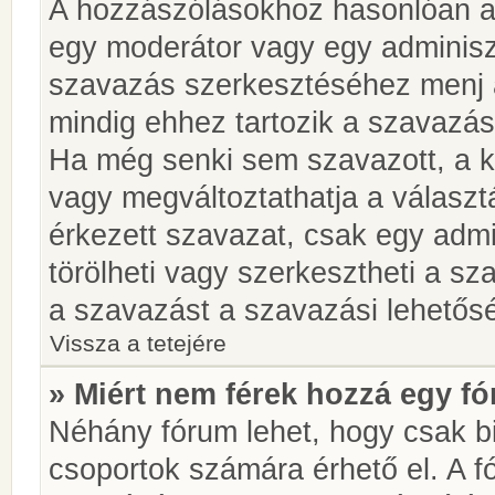
A hozzászólásokhoz hasonlóan a 
egy moderátor vagy egy adminiszt
szavazás szerkesztéséhez menj 
mindig ehhez tartozik a szavazás
Ha még senki sem szavazott, a ké
vagy megváltoztathatja a választ
érkezett szavazat, csak egy admi
törölheti vagy szerkesztheti a sz
a szavazást a szavazási lehetős
Vissza a tetejére
» Miért nem férek hozzá egy 
Néhány fórum lehet, hogy csak bi
csoportok számára érhető el. A 