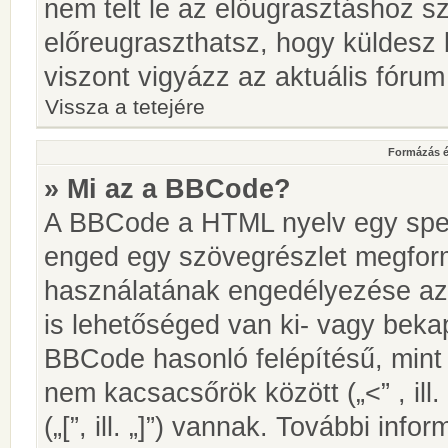
nem telt le az előugrasztáshoz s
előreugraszthatsz, hogy küldesz 
viszont vigyázz az aktuális fórum
Vissza a tetejére
Formázás é
» Mi az a BBCode?
A BBCode a HTML nyelv egy speci
enged egy szövegrészlet megfo
használatának engedélyezése az 
is lehetőséged van ki- vagy beka
BBCode hasonló felépítésű, min
nem kacsacsőrök között („<” , ill
(„[”, ill. „]”) vannak. További in