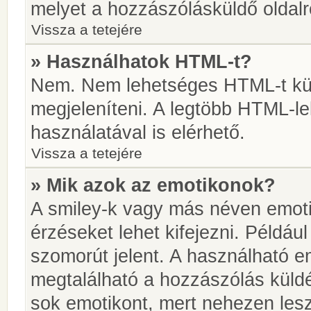
melyet a hozzászólásküldő oldalró
Vissza a tetejére
» Használhatok HTML-t?
Nem. Nem lehetséges HTML-t kül
megjeleníteni. A legtöbb HTML-l
használatával is elérhető.
Vissza a tetejére
» Mik azok az emotikonok?
A smiley-k vagy más néven emoti
érzéseket lehet kifejezni. Például
szomorút jelent. A használható em
megtalálható a hozzászólás küldé
sok emotikont, mert nehezen lesz