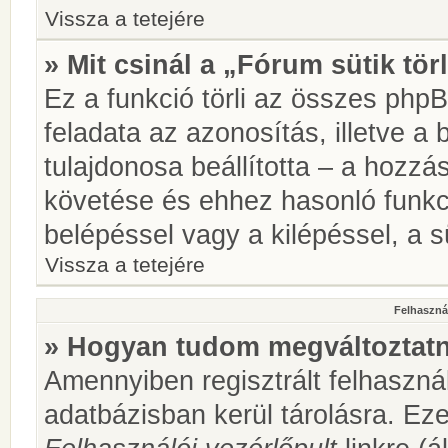
Vissza a tetejére
» Mit csinál a „Fórum sütik tör
Ez a funkció törli az összes phpBB
feladata az azonosítás, illetve a 
tulajdonosa beállította – a hozz
követése és ehhez hasonló funkc
belépéssel vagy a kilépéssel, a sü
Vissza a tetejére
Felhasznál
» Hogyan tudom megváltoztatni
Amennyiben regisztrált felhaszná
adatbázisban kerül tárolásra. Ez