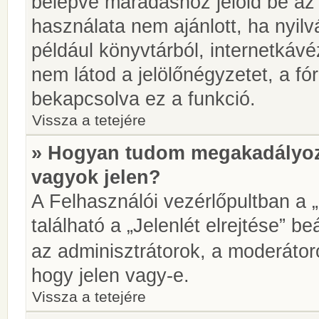
belépve maradáshoz jelöld be az 
használata nem ajánlott, ha nyilv
például könyvtárból, internetkáv
nem látod a jelölőnégyzetet, a f
bekapcsolva ez a funkció.
Vissza a tetejére
» Hogyan tudom megakadályoz
vagyok jelen?
A Felhasználói vezérlőpultban a 
található a „Jelenlét elrejtése” be
az adminisztrátorok, a moderátoro
hogy jelen vagy-e.
Vissza a tetejére