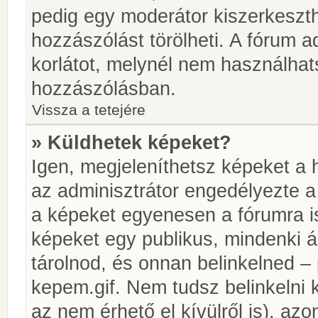
pedig egy moderátor kiszerkeszth
hozzászólást törölheti. A fórum ad
korlátot, melynél nem használhat
hozzászólásban.
Vissza a tetejére
» Küldhetek képeket?
Igen, megjeleníthetsz képeket a
az adminisztrátor engedélyezte 
a képeket egyenesen a fórumra is
képeket egy publikus, mindenki ál
tárolnod, és onnan belinkelned – 
kepem.gif. Nem tudsz belinkelni 
az nem érhető el kívülről is), azo