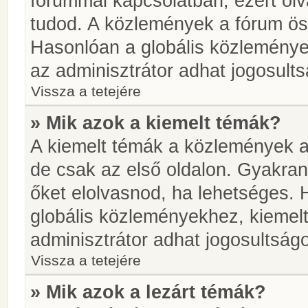
fórummal kapcsolatban, ezért olv
tudod. A közlemények a fórum öss
Hasonlóan a globális közlemény
az adminisztrátor adhat jogosults
Vissza a tetejére
» Mik azok a kiemelt témák?
A kiemelt témák a közlemények a
de csak az első oldalon. Gyakra
őket elolvasnod, ha lehetséges. 
globális közleményekhez, kiemel
adminisztrátor adhat jogosultságo
Vissza a tetejére
» Mik azok a lezárt témák?