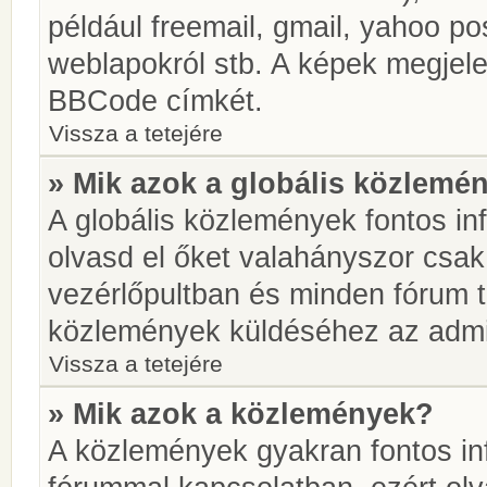
például freemail, gmail, yahoo pos
weblapokról stb. A képek megjel
BBCode címkét.
Vissza a tetejére
» Mik azok a globális közlemé
A globális közlemények fontos in
olvasd el őket valahányszor csak
vezérlőpultban és minden fórum t
közlemények küldéséhez az admin
Vissza a tetejére
» Mik azok a közlemények?
A közlemények gyakran fontos in