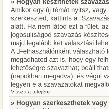
» Hogyan készíthetek szavazás
Amikor egy új témát nyitsz, vagy
szerkeszted, kattints a „Szavazá
alatt. Ha nem látod ezt a fület, az
jogosultságod szavazás készíté
majd legalább két választási lehe
A „Felhasználónként válaszható 
megadhatod azt is, hogy egy felh
lehetőségre szavazhat; beállítha
(napokban megadva); és végül vá
legyen-e a szavazatokat megválto
Vissza a tetejére
» Hogyan szerkeszthetek vagy 