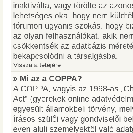
inaktiválta, vagy törölte az azon
lehetséges oka, hogy nem küldté
fórumon ugyanis szokás, hogy biz
az olyan felhasználókat, akik ne
csökkentsék az adatbázis méretét.
bekapcsolódni a társalgásba.
Vissza a tetejére
» Mi az a COPPA?
A COPPA, vagyis az 1998-as „Chi
Act” (gyerekek online adatvédelm
egyesült államokbeli törvény, me
írásos szülői vagy gondviselői 
éven aluli személyektől való ada