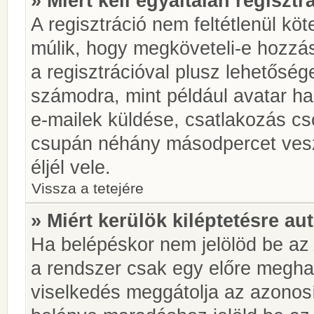
» Miért kell egyáltalán regiszt
A regisztráció nem feltétlenül kö
múlik, hogy megköveteli-e hozzá
a regisztrációval plusz lehetőség
számodra, mint például avatar has
e-mailek küldése, csatlakozás cs
csupán néhány másodpercet vesz 
éljél vele.
Vissza a tetejére
» Miért kerülök kiléptetésre a
Ha belépéskor nem jelölöd be a
a rendszer csak egy előre meghat
viselkedés meggátolja az azonosít