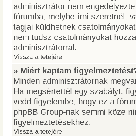
adminisztrátor nem engedélyezt
fórumba, melybe írni szeretnél, 
tagjai küldhetnek csatolmányokat
nem tudsz csatolmányokat hozzáa
adminisztrátorral.
Vissza a tetejére
» Miért kaptam figyelmeztetést
Minden adminisztrátornak megvan 
Ha megsértettél egy szabályt, fi
vedd figyelembe, hogy ez a fóru
phpBB Group-nak semmi köze nin
figyelmeztetésekhez.
Vissza a tetejére