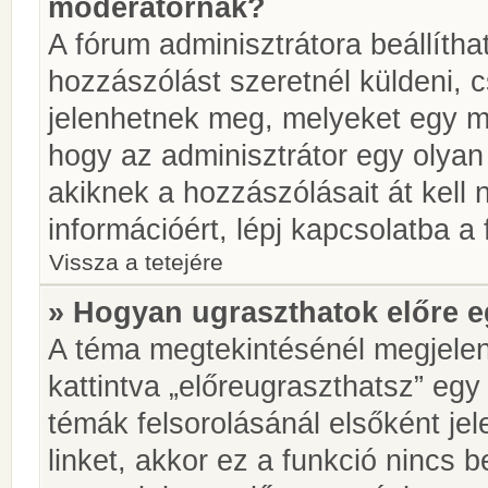
moderátornak?
A fórum adminisztrátora beállíth
hozzászólást szeretnél küldeni, 
jelenhetnek meg, melyeket egy mo
hogy az adminisztrátor egy olyan
akiknek a hozzászólásait át kell
információért, lépj kapcsolatba a
Vissza a tetejére
» Hogyan ugraszthatok előre e
A téma megtekintésénél megjelen
kattintva „előreugraszthatsz” egy
témák felsorolásánál elsőként je
linket, akkor ez a funkció nincs