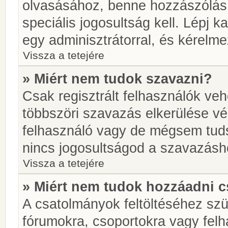
olvasásához, benne hozzászólás 
speciális jogosultság kell. Lépj 
egy adminisztrátorral, és kérelme
Vissza a tetejére
» Miért nem tudok szavazni?
Csak regisztrált felhasználók ve
többszöri szavazás elkerülése vé
felhasználó vagy de mégsem tuds
nincs jogosultságod a szavazásh
Vissza a tetejére
» Miért nem tudok hozzáadni 
A csatolmányok feltöltéséhez sz
fórumokra, csoportokra vagy felh