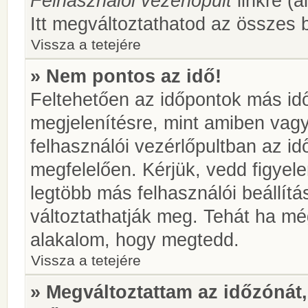
Felhasználói vezérlőpult
linkre (á
Itt megváltoztathatod az összes b
Vissza a tetejére
» Nem pontos az idő!
Feltehetően az időpontok más idő
megjelenítésre, mint amiben vag
felhasználói vezérlőpultban az i
megfelelően. Kérjük, vedd figyel
legtöbb más felhasználói beállítás
változtathatják meg. Tehát ha még
alakalom, hogy megtedd.
Vissza a tetejére
» Megváltoztattam az időzónát