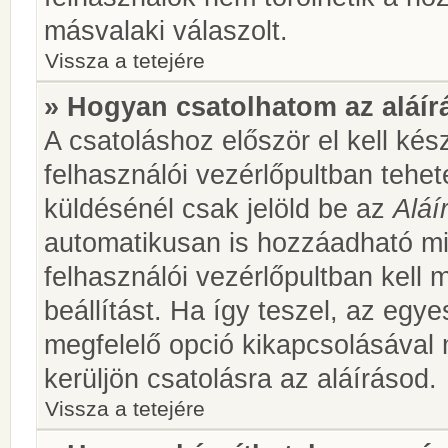
másvalaki válaszolt.
Vissza a tetejére
» Hogyan csatolhatom az aláí
A csatoláshoz először el kell kés
felhasználói vezérlőpultban teh
küldésénél csak jelöld be az
Aláí
automatikusan is hozzáadható m
felhasználói vezérlőpultban kell 
beállítást. Ha így teszel, az egy
megfelelő opció kikapcsolásával
kerüljön csatolásra az aláírásod.
Vissza a tetejére