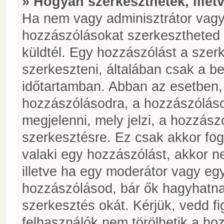
» Hogyan szerkeszthetek, illet
Ha nem vagy adminisztrátor vagy
hozzászólásokat szerkesztheted 
küldtél. Egy hozzászólást a szer
szerkeszteni, általában csak a be
időtartamban. Abban az esetben, 
hozzászólásodra, a hozzászóláso
megjelenni, mely jelzi, a hozzászó
szerkesztésre. Ez csak akkor fog
valaki egy hozzászólást, akkor n
illetve ha egy moderátor vagy egy
hozzászólásod, bár ők hagyhatna
szerkesztés okát. Kérjük, vedd f
felhasználók nem törölhetik a ho