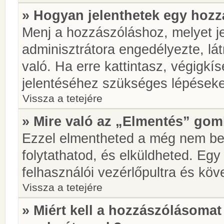
» Hogyan jelenthetek egy hoz
Menj a hozzászóláshoz, melyet je
adminisztrátora engedélyezte, lá
való. Ha erre kattintasz, végigkí
jelentéséhez szükséges lépések
Vissza a tetejére
» Mire való az „Elmentés” go
Ezzel elmentheted a még nem be
folytathatod, és elküldheted. Eg
felhasználói vezérlőpultra és kö
Vissza a tetejére
» Miért kell a hozzászólásoma