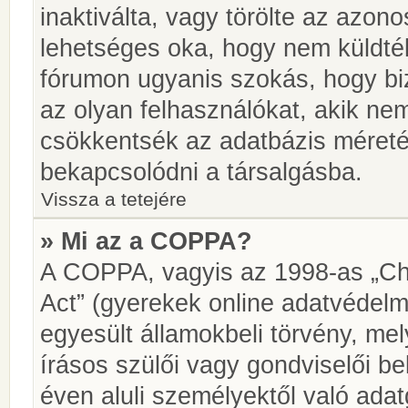
inaktiválta, vagy törölte az azon
lehetséges oka, hogy nem küldté
fórumon ugyanis szokás, hogy biz
az olyan felhasználókat, akik ne
csökkentsék az adatbázis méretét.
bekapcsolódni a társalgásba.
Vissza a tetejére
» Mi az a COPPA?
A COPPA, vagyis az 1998-as „Chi
Act” (gyerekek online adatvédelm
egyesült államokbeli törvény, me
írásos szülői vagy gondviselői 
éven aluli személyektől való ada