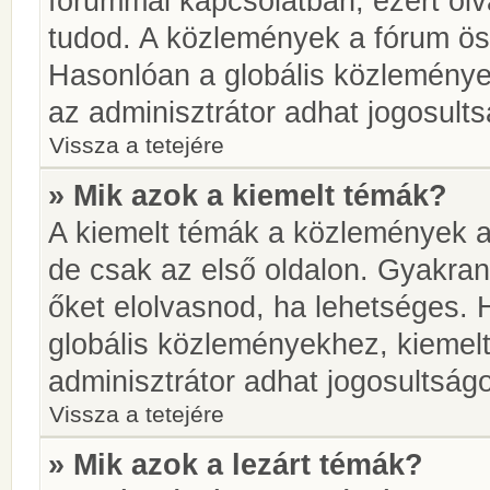
fórummal kapcsolatban, ezért olv
tudod. A közlemények a fórum öss
Hasonlóan a globális közlemény
az adminisztrátor adhat jogosults
Vissza a tetejére
» Mik azok a kiemelt témák?
A kiemelt témák a közlemények a
de csak az első oldalon. Gyakra
őket elolvasnod, ha lehetséges. 
globális közleményekhez, kiemel
adminisztrátor adhat jogosultságo
Vissza a tetejére
» Mik azok a lezárt témák?