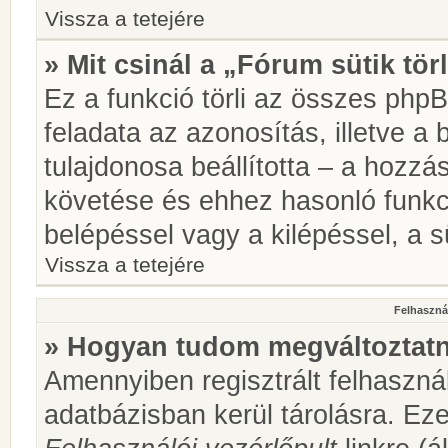
Vissza a tetejére
» Mit csinál a „Fórum sütik tör
Ez a funkció törli az összes phpBB
feladata az azonosítás, illetve a 
tulajdonosa beállította – a hozz
követése és ehhez hasonló funkc
belépéssel vagy a kilépéssel, a sü
Vissza a tetejére
Felhasznál
» Hogyan tudom megváltoztatni
Amennyiben regisztrált felhaszná
adatbázisban kerül tárolásra. Ez