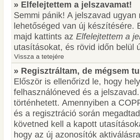
» Elfelejtettem a jelszavamat!
Semmi pánik! A jelszavad ugyan n
lehetőséged van új készítésére. 
majd kattints az
Elfelejtettem a 
utasításokat, és rövid időn belül 
Vissza a tetejére
» Regisztráltam, de mégsem tu
Először is ellenőrizd le, hogy he
felhasználóneved és a jelszavad.
történhetett. Amennyiben a COP
és a regisztráció során megadtad
követned kell a kapott utasításo
hogy az új azonosítók aktiválásra