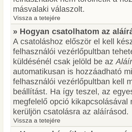
másvalaki válaszolt.
Vissza a tetejére
» Hogyan csatolhatom az aláí
A csatoláshoz először el kell kés
felhasználói vezérlőpultban teh
küldésénél csak jelöld be az
Aláí
automatikusan is hozzáadható m
felhasználói vezérlőpultban kell 
beállítást. Ha így teszel, az egy
megfelelő opció kikapcsolásával
kerüljön csatolásra az aláírásod.
Vissza a tetejére