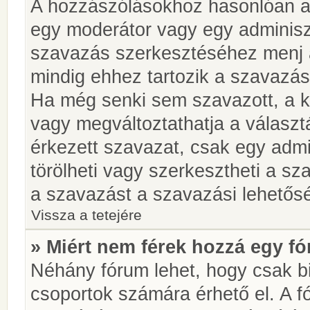
A hozzászólásokhoz hasonlóan a 
egy moderátor vagy egy adminiszt
szavazás szerkesztéséhez menj 
mindig ehhez tartozik a szavazás
Ha még senki sem szavazott, a ké
vagy megváltoztathatja a választ
érkezett szavazat, csak egy admi
törölheti vagy szerkesztheti a sz
a szavazást a szavazási lehetős
Vissza a tetejére
» Miért nem férek hozzá egy 
Néhány fórum lehet, hogy csak bi
csoportok számára érhető el. A 