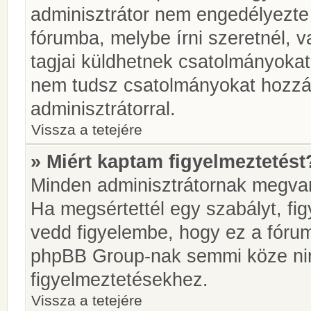
adminisztrátor nem engedélyezt
fórumba, melybe írni szeretnél, 
tagjai küldhetnek csatolmányokat
nem tudsz csatolmányokat hozzáa
adminisztrátorral.
Vissza a tetejére
» Miért kaptam figyelmeztetést
Minden adminisztrátornak megvan 
Ha megsértettél egy szabályt, fi
vedd figyelembe, hogy ez a fóru
phpBB Group-nak semmi köze nin
figyelmeztetésekhez.
Vissza a tetejére