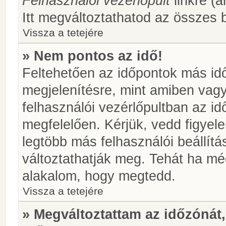
Felhasználói vezérlőpult
linkre (á
Itt megváltoztathatod az összes b
Vissza a tetejére
» Nem pontos az idő!
Feltehetően az időpontok más idő
megjelenítésre, mint amiben vag
felhasználói vezérlőpultban az i
megfelelően. Kérjük, vedd figyel
legtöbb más felhasználói beállítás
változtathatják meg. Tehát ha még
alakalom, hogy megtedd.
Vissza a tetejére
» Megváltoztattam az időzónát