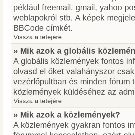
például freemail, gmail, yahoo pos
weblapokról stb. A képek megjel
BBCode címkét.
Vissza a tetejére
» Mik azok a globális közlemé
A globális közlemények fontos in
olvasd el őket valahányszor csak
vezérlőpultban és minden fórum t
közlemények küldéséhez az admin
Vissza a tetejére
» Mik azok a közlemények?
A közlemények gyakran fontos in