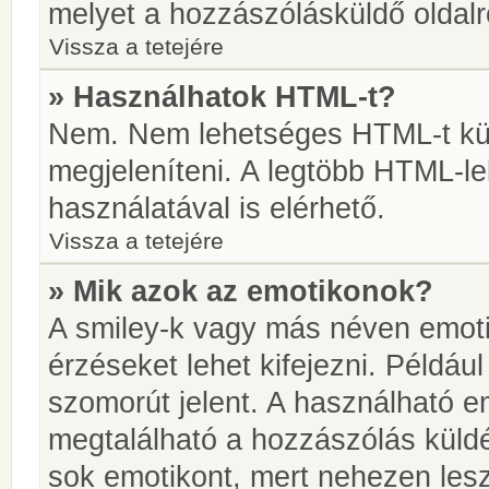
melyet a hozzászólásküldő oldalró
Vissza a tetejére
» Használhatok HTML-t?
Nem. Nem lehetséges HTML-t kül
megjeleníteni. A legtöbb HTML-l
használatával is elérhető.
Vissza a tetejére
» Mik azok az emotikonok?
A smiley-k vagy más néven emoti
érzéseket lehet kifejezni. Például
szomorút jelent. A használható em
megtalálható a hozzászólás küldé
sok emotikont, mert nehezen lesz