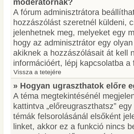
moderátornak?
A fórum adminisztrátora beállíth
hozzászólást szeretnél küldeni, 
jelenhetnek meg, melyeket egy mo
hogy az adminisztrátor egy olyan
akiknek a hozzászólásait át kell
információért, lépj kapcsolatba a
Vissza a tetejére
» Hogyan ugraszthatok előre e
A téma megtekintésénél megjelen
kattintva „előreugraszthatsz” egy
témák felsorolásánál elsőként je
linket, akkor ez a funkció nincs