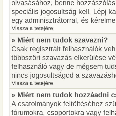
olvasásához, benne hozzászólás 
speciális jogosultság kell. Lépj 
egy adminisztrátorral, és kérelme
Vissza a tetejére
» Miért nem tudok szavazni?
Csak regisztrált felhasználók ve
többszöri szavazás elkerülése vé
felhasználó vagy de mégsem tuds
nincs jogosultságod a szavazásh
Vissza a tetejére
» Miért nem tudok hozzáadni 
A csatolmányok feltöltéséhez sz
fórumokra, csoportokra vagy felh