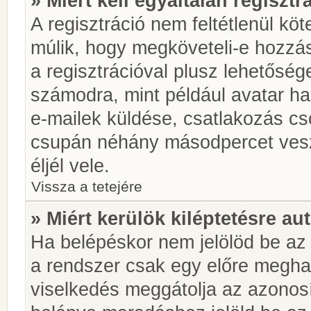
» Miért kell egyáltalán regiszt
A regisztráció nem feltétlenül kö
múlik, hogy megköveteli-e hozzá
a regisztrációval plusz lehetőség
számodra, mint például avatar has
e-mailek küldése, csatlakozás cs
csupán néhány másodpercet vesz 
éljél vele.
Vissza a tetejére
» Miért kerülök kiléptetésre a
Ha belépéskor nem jelölöd be a
a rendszer csak egy előre meghat
viselkedés meggátolja az azonosít