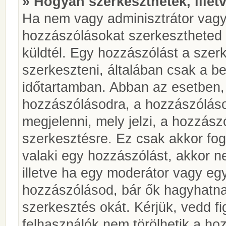
» Hogyan szerkeszthetek, illet
Ha nem vagy adminisztrátor vagy
hozzászólásokat szerkesztheted 
küldtél. Egy hozzászólást a szer
szerkeszteni, általában csak a be
időtartamban. Abban az esetben, 
hozzászólásodra, a hozzászóláso
megjelenni, mely jelzi, a hozzászó
szerkesztésre. Ez csak akkor fog
valaki egy hozzászólást, akkor n
illetve ha egy moderátor vagy egy
hozzászólásod, bár ők hagyhatna
szerkesztés okát. Kérjük, vedd f
felhasználók nem törölhetik a ho