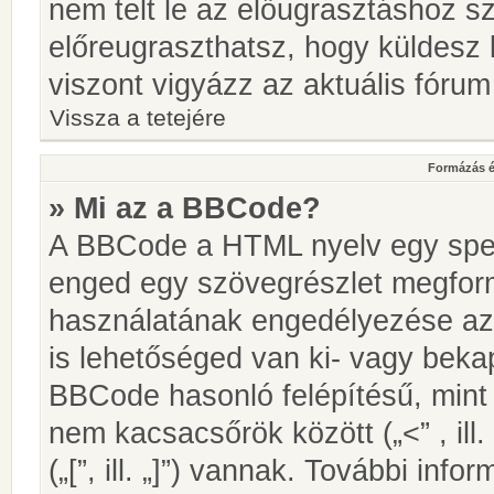
nem telt le az előugrasztáshoz s
előreugraszthatsz, hogy küldesz 
viszont vigyázz az aktuális fórum
Vissza a tetejére
Formázás é
» Mi az a BBCode?
A BBCode a HTML nyelv egy speci
enged egy szövegrészlet megfo
használatának engedélyezése az 
is lehetőséged van ki- vagy beka
BBCode hasonló felépítésű, min
nem kacsacsőrök között („<” , ill
(„[”, ill. „]”) vannak. További in