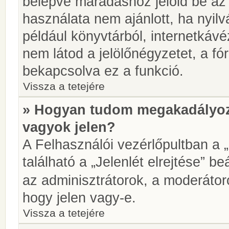
belépve maradáshoz jelöld be az 
használata nem ajánlott, ha nyilv
például könyvtárból, internetkáv
nem látod a jelölőnégyzetet, a f
bekapcsolva ez a funkció.
Vissza a tetejére
» Hogyan tudom megakadályoz
vagyok jelen?
A Felhasználói vezérlőpultban a 
található a „Jelenlét elrejtése” be
az adminisztrátorok, a moderátoro
hogy jelen vagy-e.
Vissza a tetejére