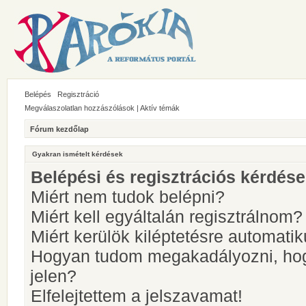
Belépés
Regisztráció
Megválaszolatlan hozzászólások
|
Aktív témák
Fórum kezdőlap
Gyakran ismételt kérdések
Belépési és regisztrációs kérdés
Miért nem tudok belépni?
Miért kell egyáltalán regisztrálnom?
Miért kerülök kiléptetésre automati
Hogyan tudom megakadályozni, hog
jelen?
Elfelejtettem a jelszavamat!