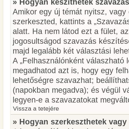
» Hogyan készíthetek szavazás
Amikor egy új témát nyitsz, vagy
szerkeszted, kattints a „Szavazá
alatt. Ha nem látod ezt a fület, az
jogosultságod szavazás készíté
majd legalább két választási lehe
A „Felhasználónként válaszható 
megadhatod azt is, hogy egy felh
lehetőségre szavazhat; beállítha
(napokban megadva); és végül vá
legyen-e a szavazatokat megválto
Vissza a tetejére
» Hogyan szerkeszthetek vagy 