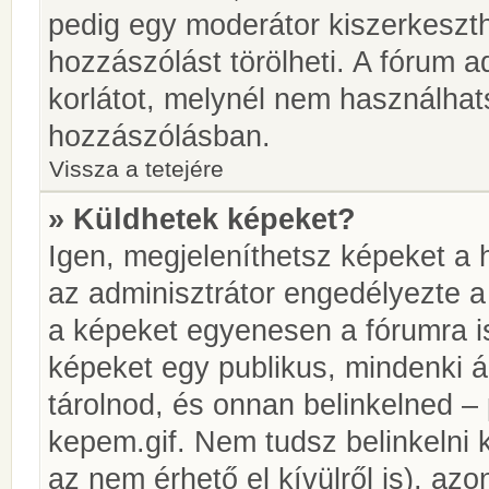
pedig egy moderátor kiszerkeszth
hozzászólást törölheti. A fórum ad
korlátot, melynél nem használhat
hozzászólásban.
Vissza a tetejére
» Küldhetek képeket?
Igen, megjeleníthetsz képeket a
az adminisztrátor engedélyezte 
a képeket egyenesen a fórumra is
képeket egy publikus, mindenki ál
tárolnod, és onnan belinkelned – 
kepem.gif. Nem tudsz belinkelni 
az nem érhető el kívülről is), azo