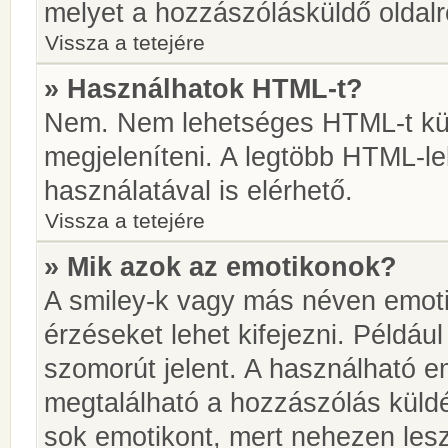
melyet a hozzászólásküldő oldalró
Vissza a tetejére
» Használhatok HTML-t?
Nem. Nem lehetséges HTML-t kül
megjeleníteni. A legtöbb HTML-l
használatával is elérhető.
Vissza a tetejére
» Mik azok az emotikonok?
A smiley-k vagy más néven emoti
érzéseket lehet kifejezni. Például
szomorút jelent. A használható em
megtalálható a hozzászólás küldé
sok emotikont, mert nehezen lesz