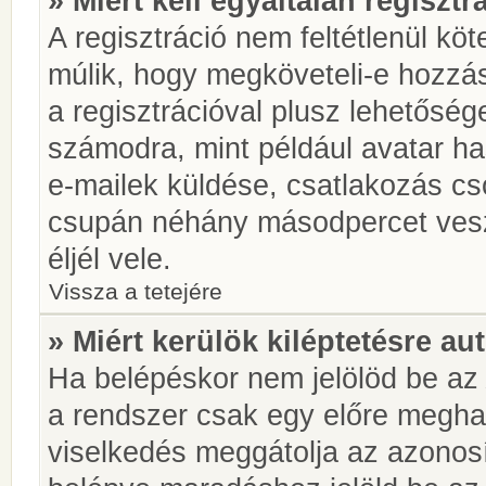
» Miért kell egyáltalán regiszt
A regisztráció nem feltétlenül kö
múlik, hogy megköveteli-e hozzá
a regisztrációval plusz lehetőség
számodra, mint például avatar has
e-mailek küldése, csatlakozás cs
csupán néhány másodpercet vesz 
éljél vele.
Vissza a tetejére
» Miért kerülök kiléptetésre a
Ha belépéskor nem jelölöd be a
a rendszer csak egy előre meghat
viselkedés meggátolja az azonosít