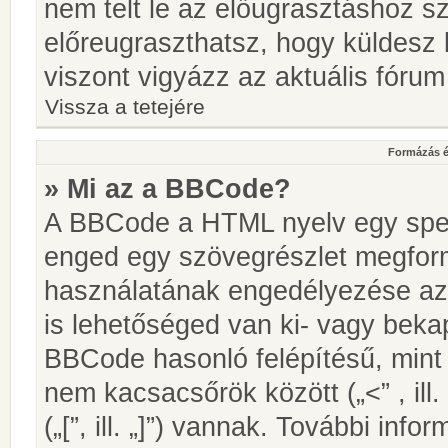
nem telt le az előugrasztáshoz s
előreugraszthatsz, hogy küldesz 
viszont vigyázz az aktuális fórum
Vissza a tetejére
Formázás é
» Mi az a BBCode?
A BBCode a HTML nyelv egy speci
enged egy szövegrészlet megfo
használatának engedélyezése az 
is lehetőséged van ki- vagy beka
BBCode hasonló felépítésű, min
nem kacsacsőrök között („<” , ill
(„[”, ill. „]”) vannak. További in