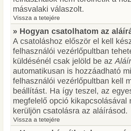
másvalaki válaszolt.
Vissza a tetejére
» Hogyan csatolhatom az aláí
A csatoláshoz először el kell kés
felhasználói vezérlőpultban teh
küldésénél csak jelöld be az
Aláí
automatikusan is hozzáadható m
felhasználói vezérlőpultban kell 
beállítást. Ha így teszel, az egy
megfelelő opció kikapcsolásával
kerüljön csatolásra az aláírásod.
Vissza a tetejére