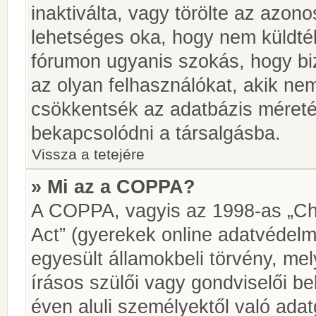
inaktiválta, vagy törölte az azon
lehetséges oka, hogy nem küldté
fórumon ugyanis szokás, hogy biz
az olyan felhasználókat, akik ne
csökkentsék az adatbázis méretét.
bekapcsolódni a társalgásba.
Vissza a tetejére
» Mi az a COPPA?
A COPPA, vagyis az 1998-as „Chi
Act” (gyerekek online adatvédelm
egyesült államokbeli törvény, me
írásos szülői vagy gondviselői 
éven aluli személyektől való ada