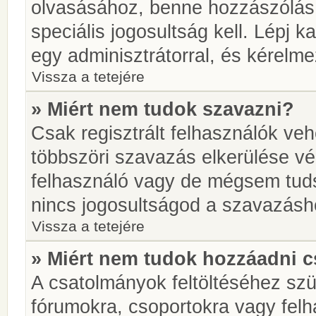
olvasásához, benne hozzászólás 
speciális jogosultság kell. Lépj 
egy adminisztrátorral, és kérelme
Vissza a tetejére
» Miért nem tudok szavazni?
Csak regisztrált felhasználók ve
többszöri szavazás elkerülése vé
felhasználó vagy de mégsem tuds
nincs jogosultságod a szavazásh
Vissza a tetejére
» Miért nem tudok hozzáadni 
A csatolmányok feltöltéséhez sz
fórumokra, csoportokra vagy felh