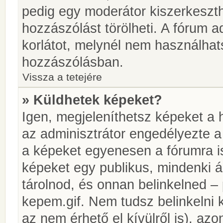
pedig egy moderátor kiszerkeszth
hozzászólást törölheti. A fórum ad
korlátot, melynél nem használhat
hozzászólásban.
Vissza a tetejére
» Küldhetek képeket?
Igen, megjeleníthetsz képeket a
az adminisztrátor engedélyezte 
a képeket egyenesen a fórumra is
képeket egy publikus, mindenki ál
tárolnod, és onnan belinkelned – 
kepem.gif. Nem tudsz belinkelni 
az nem érhető el kívülről is), azo