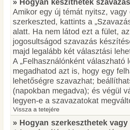
» Hogyan készíthetek szavazás
Amikor egy új témát nyitsz, vagy
szerkeszted, kattints a „Szavazá
alatt. Ha nem látod ezt a fület, az
jogosultságod szavazás készíté
majd legalább két választási lehe
A „Felhasználónként válaszható 
megadhatod azt is, hogy egy felh
lehetőségre szavazhat; beállítha
(napokban megadva); és végül vá
legyen-e a szavazatokat megválto
Vissza a tetejére
» Hogyan szerkeszthetek vagy 