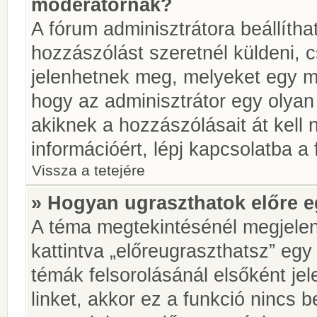
moderátornak?
A fórum adminisztrátora beállíth
hozzászólást szeretnél küldeni, 
jelenhetnek meg, melyeket egy mo
hogy az adminisztrátor egy olyan
akiknek a hozzászólásait át kell
információért, lépj kapcsolatba a
Vissza a tetejére
» Hogyan ugraszthatok előre e
A téma megtekintésénél megjelen
kattintva „előreugraszthatsz” egy
témák felsorolásánál elsőként je
linket, akkor ez a funkció nincs