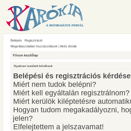
Belépés
Regisztráció
Megválaszolatlan hozzászólások
|
Aktív témák
Fórum kezdőlap
Gyakran ismételt kérdések
Belépési és regisztrációs kérdés
Miért nem tudok belépni?
Miért kell egyáltalán regisztrálnom?
Miért kerülök kiléptetésre automati
Hogyan tudom megakadályozni, hog
jelen?
Elfelejtettem a jelszavamat!