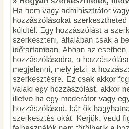
» Hogyan szerkeszthetek, illet
Ha nem vagy adminisztrátor vagy
hozzászólásokat szerkesztheted 
küldtél. Egy hozzászólást a szer
szerkeszteni, általában csak a be
időtartamban. Abban az esetben, 
hozzászólásodra, a hozzászóláso
megjelenni, mely jelzi, a hozzászó
szerkesztésre. Ez csak akkor fog
valaki egy hozzászólást, akkor n
illetve ha egy moderátor vagy egy
hozzászólásod, bár ők hagyhatna
szerkesztés okát. Kérjük, vedd f
felhasználók nem törölhetik a ho