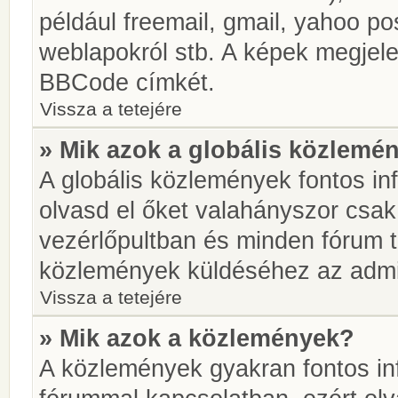
például freemail, gmail, yahoo pos
weblapokról stb. A képek megjel
BBCode címkét.
Vissza a tetejére
» Mik azok a globális közlemé
A globális közlemények fontos in
olvasd el őket valahányszor csak
vezérlőpultban és minden fórum t
közlemények küldéséhez az admin
Vissza a tetejére
» Mik azok a közlemények?
A közlemények gyakran fontos in