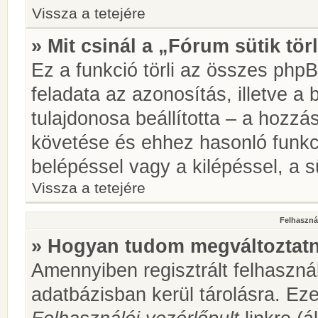
Vissza a tetejére
» Mit csinál a „Fórum sütik tör
Ez a funkció törli az összes phpBB
feladata az azonosítás, illetve a 
tulajdonosa beállította – a hozz
követése és ehhez hasonló funkc
belépéssel vagy a kilépéssel, a sü
Vissza a tetejére
Felhasznál
» Hogyan tudom megváltoztatni
Amennyiben regisztrált felhaszná
adatbázisban kerül tárolásra. Ez