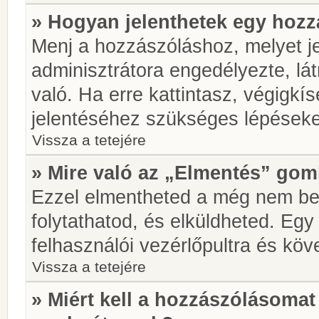
» Hogyan jelenthetek egy hoz
Menj a hozzászóláshoz, melyet je
adminisztrátora engedélyezte, lá
való. Ha erre kattintasz, végigkí
jelentéséhez szükséges lépések
Vissza a tetejére
» Mire való az „Elmentés” go
Ezzel elmentheted a még nem be
folytathatod, és elküldheted. Eg
felhasználói vezérlőpultra és kö
Vissza a tetejére
» Miért kell a hozzászólásoma