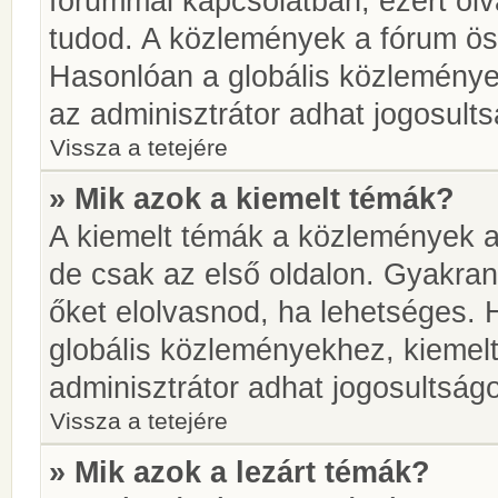
fórummal kapcsolatban, ezért olv
tudod. A közlemények a fórum öss
Hasonlóan a globális közlemény
az adminisztrátor adhat jogosults
Vissza a tetejére
» Mik azok a kiemelt témák?
A kiemelt témák a közlemények a
de csak az első oldalon. Gyakra
őket elolvasnod, ha lehetséges. 
globális közleményekhez, kiemel
adminisztrátor adhat jogosultságo
Vissza a tetejére
» Mik azok a lezárt témák?