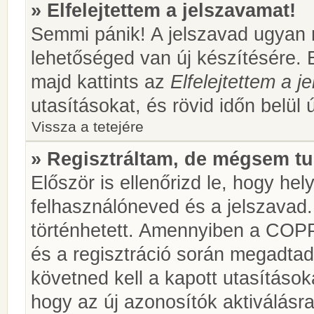
» Elfelejtettem a jelszavamat!
Semmi pánik! A jelszavad ugyan n
lehetőséged van új készítésére. 
majd kattints az
Elfelejtettem a 
utasításokat, és rövid időn belül 
Vissza a tetejére
» Regisztráltam, de mégsem tu
Először is ellenőrizd le, hogy he
felhasználóneved és a jelszavad.
történhetett. Amennyiben a COP
és a regisztráció során megadtad
követned kell a kapott utasításo
hogy az új azonosítók aktiválásra