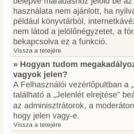
belépve maradáshoz jelöld be az 
használata nem ajánlott, ha nyilv
például könyvtárból, internetkáv
nem látod a jelölőnégyzetet, a f
bekapcsolva ez a funkció.
Vissza a tetejére
» Hogyan tudom megakadályoz
vagyok jelen?
A Felhasználói vezérlőpultban a 
található a „Jelenlét elrejtése” be
az adminisztrátorok, a moderátoro
hogy jelen vagy-e.
Vissza a tetejére