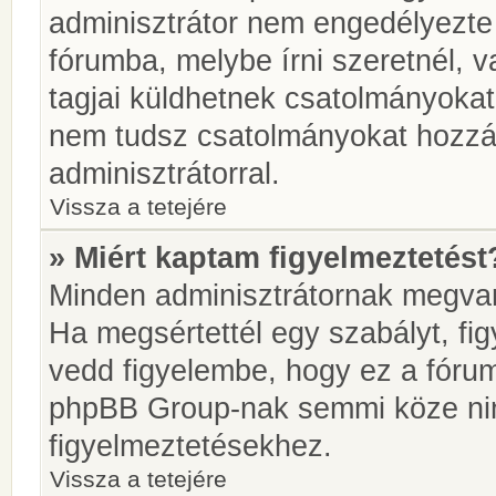
adminisztrátor nem engedélyezt
fórumba, melybe írni szeretnél, 
tagjai küldhetnek csatolmányokat
nem tudsz csatolmányokat hozzáa
adminisztrátorral.
Vissza a tetejére
» Miért kaptam figyelmeztetést
Minden adminisztrátornak megvan 
Ha megsértettél egy szabályt, fi
vedd figyelembe, hogy ez a fóru
phpBB Group-nak semmi köze nin
figyelmeztetésekhez.
Vissza a tetejére