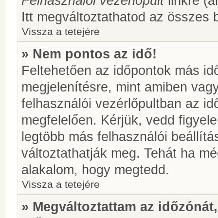
Felhasználói vezérlőpult
linkre (á
Itt megváltoztathatod az összes b
Vissza a tetejére
» Nem pontos az idő!
Feltehetően az időpontok más idő
megjelenítésre, mint amiben vag
felhasználói vezérlőpultban az i
megfelelően. Kérjük, vedd figyel
legtöbb más felhasználói beállítás
változtathatják meg. Tehát ha még
alakalom, hogy megtedd.
Vissza a tetejére
» Megváltoztattam az időzónát