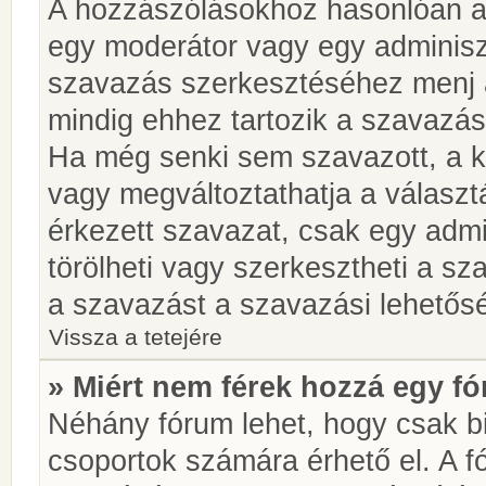
A hozzászólásokhoz hasonlóan a 
egy moderátor vagy egy adminiszt
szavazás szerkesztéséhez menj 
mindig ehhez tartozik a szavazás
Ha még senki sem szavazott, a ké
vagy megváltoztathatja a választ
érkezett szavazat, csak egy admi
törölheti vagy szerkesztheti a sz
a szavazást a szavazási lehetős
Vissza a tetejére
» Miért nem férek hozzá egy 
Néhány fórum lehet, hogy csak bi
csoportok számára érhető el. A 