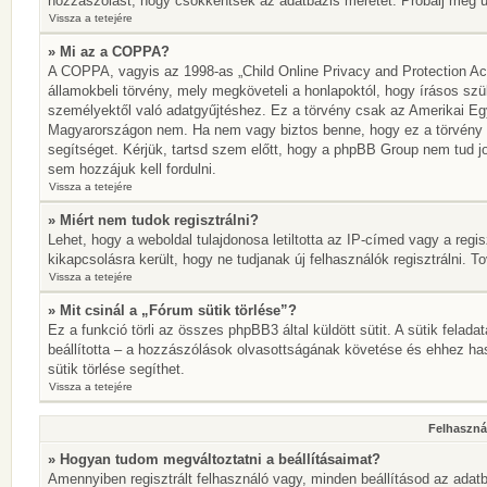
hozzászólást, hogy csökkentsék az adatbázis méretét. Próbálj meg újr
Vissza a tetejére
» Mi az a COPPA?
A COPPA, vagyis az 1998-as „Child Online Privacy and Protection Act
államokbeli törvény, mely megköveteli a honlapoktól, hogy írásos szü
személyektől való adatgyűjtéshez. Ez a törvény csak az Amerikai E
Magyarországon nem. Ha nem vagy biztos benne, hogy ez a törvény von
segítséget. Kérjük, tartsd szem előtt, hogy a phpBB Group nem tud jo
sem hozzájuk kell fordulni.
Vissza a tetejére
» Miért nem tudok regisztrálni?
Lehet, hogy a weboldal tulajdonosa letiltotta az IP-címed vagy a regisz
kikapcsolásra került, hogy ne tudjanak új felhasználók regisztrálni. T
Vissza a tetejére
» Mit csinál a „Fórum sütik törlése”?
Ez a funkció törli az összes phpBB3 által küldött sütit. A sütik felada
beállította – a hozzászólások olvasottságának követése és ehhez has
sütik törlése segíthet.
Vissza a tetejére
Felhasznál
» Hogyan tudom megváltoztatni a beállításaimat?
Amennyiben regisztrált felhasználó vagy, minden beállításod az adatb