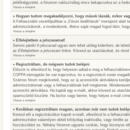
jelölőnégyzetet, a fórumon valószínűleg nincs bekapcsolva ez a funkc
Vissza a tetejére
» Hogyan tudom megakadályozni, hogy mások lássák, mikor vag
A Felhasználói vezérlőpultban a „Fórum beállítások” menüpont alatt tal
adminisztrátorok, a moderátorok, illetve saját magad fogod látni, hogy
Vissza a tetejére
» Elfelejtettem a jelszavamat!
Semmi pánik! A jelszavad ugyan nem lehet utólag kideríteni, de lehet
az
Elfelejtettem a jelszavam
linkre. Kövesd az utasításokat, és rövid 
Vissza a tetejére
» Regisztráltam, de mégsem tudok belépni
Először is ellenőrizd le, hogy helyesen adtad-e meg a felhasználónev
COPPA-támogatás be van kapcsolva, és a regisztráció során megadtad,
Számos fórum megköveteli, hogy az új azonosítók aktiválásra kerülje
adminisztrátornak vagy a felhasználónak kell megtennie. Mindenesetre
azonosító aktiválása. Ha kaptál egy e-mailt, akkor kövesd az utasítá
spamszűrőd kiszűrte. Ha biztos vagy benne, hogy helyes e-mail címet
Vissza a tetejére
» Korábban regisztráltam magam, azonban már nem tudok belép
Keresd elő a regisztrációkor kapott e-mailt, ellenőrizd le a felhaszn
adminisztrátor valamilyen okból kifolyólag inaktiválta, vagy törölte 
hozzászólást se. Néhány fórumon ugyanis szokás, hogy bizonyos idők