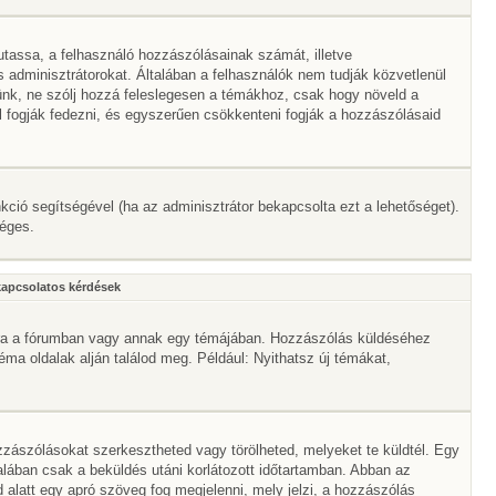
mutassa, a felhasználó hozzászólásainak számát, illetve
adminisztrátorokat. Általában a felhasználók nem tudják közvetlenül
érünk, ne szólj hozzá feleslegesen a témákhoz, csak hogy növeld a
l fogják fedezni, és egyszerűen csökkenteni fogják a hozzászólásaid
nkció segítségével (ha az adminisztrátor bekapcsolta ezt a lehetőséget).
séges.
kapcsolatos kérdések
mbra a fórumban vagy annak egy témájában. Hozzászólás küldéséhez
téma oldalak alján találod meg. Például: Nyithatsz új témákat,
zászólásokat szerkesztheted vagy törölheted, melyeket te küldtél. Egy
alában csak a beküldés utáni korlátozott időtartamban. Abban az
 alatt egy apró szöveg fog megjelenni, mely jelzi, a hozzászólás