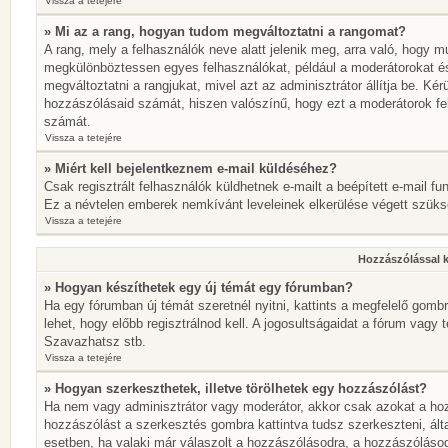
Vissza a tetejére
» Mi az a rang, hogyan tudom megváltoztatni a rangomat?
A rang, mely a felhasználók neve alatt jelenik meg, arra való, hogy 
megkülönböztessen egyes felhasználókat, például a moderátorokat és 
megváltoztatni a rangjukat, mivel azt az adminisztrátor állítja be. K
hozzászólásaid számát, hiszen valószínű, hogy ezt a moderátorok fe
számát.
Vissza a tetejére
» Miért kell bejelentkeznem e-mail küldéséhez?
Csak regisztrált felhasználók küldhetnek e-mailt a beépített e-mail fu
Ez a névtelen emberek nemkívánt leveleinek elkerülése végett szük
Vissza a tetejére
Hozzászólással 
» Hogyan készíthetek egy új témát egy fórumban?
Ha egy fórumban új témát szeretnél nyitni, kattints a megfelelő go
lehet, hogy előbb regisztrálnod kell. A jogosultságaidat a fórum vagy 
Szavazhatsz stb.
Vissza a tetejére
» Hogyan szerkeszthetek, illetve törölhetek egy hozzászólást?
Ha nem vagy adminisztrátor vagy moderátor, akkor csak azokat a hoz
hozzászólást a szerkesztés gombra kattintva tudsz szerkeszteni, ált
esetben, ha valaki már válaszolt a hozzászólásodra, a hozzászólásod