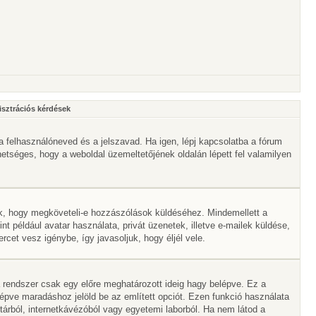
isztrációs kérdések
a felhasználóneved és a jelszavad. Ha igen, lépj kapcsolatba a fórum
ehetséges, hogy a weboldal üzemeltetőjének oldalán lépett fel valamilyen
lik, hogy megköveteli-e hozzászólások küldéséhez. Mindemellett a
nt például avatar használata, privát üzenetek, illetve e-mailek küldése,
et vesz igénybe, így javasoljuk, hogy éljél vele.
 rendszer csak egy előre meghatározott ideig hagy belépve. Ez a
lépve maradáshoz jelöld be az említett opciót. Ezen funkció használata
vtárból, internetkávézóból vagy egyetemi laborból. Ha nem látod a