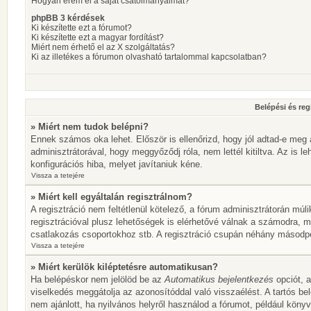
Hogyan érem el a saját csatolmányaimat?
phpBB 3 kérdések
Ki készítette ezt a fórumot?
Ki készítette ezt a magyar fordítást?
Miért nem érhető el az X szolgáltatás?
Ki az illetékes a fórumon olvasható tartalommal kapcsolatban?
Belépési és reg
» Miért nem tudok belépni?
Ennek számos oka lehet. Először is ellenőrizd, hogy jól adtad-e meg 
adminisztrátorával, hogy meggyőződj róla, nem lettél kitiltva. Az is l
konfigurációs hiba, melyet javítaniuk kéne.
Vissza a tetejére
» Miért kell egyáltalán regisztrálnom?
A regisztráció nem feltétlenül kötelező, a fórum adminisztrátorán mú
regisztrációval plusz lehetőségek is elérhetővé válnak a számodra, mi
csatlakozás csoportokhoz stb. A regisztráció csupán néhány másodperc
Vissza a tetejére
» Miért kerülök kiléptetésre automatikusan?
Ha belépéskor nem jelölöd be az
Automatikus bejelentkezés
opciót, a
viselkedés meggátolja az azonosítóddal való visszaélést. A tartós be
nem ajánlott, ha nyilvános helyről használod a fórumot, például köny