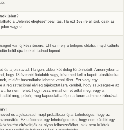
ió.
yok jelen?
álható a „Jelenlét elrejtése” beállítás. Ha ezt
re állítod, csak az
Igen
 jelen vagy-e.
őséged van új készítésére. Ehhez menj a belépés oldalra, majd kattints
időn belül újra be kell tudnod lépned.
ed és a jelszavad. Ha igen, akkor két dolog történhetett. Amennyiben a
 hogy 13 évesnél fiatalabb vagy, követned kell a kapott utasításokat.
nek, mielőtt használatba lehetne venni őket. Ezt vagy egy
 a regisztrációnál elvileg tájékoztatásra kerültél, hogy szükséges-e az
sait, ha nem, lehet, hogy rossz e-mail címet adtál meg, vagy a
 adtál meg, próbálj meg kapcsolatba lépni a fórum adminisztrátorával.
ni?!
álóneved és a jelszavad, majd próbálkozz újra. Lehetséges, hogy az
az azonosítód. Ez utóbbinak egy lehetséges oka, hogy nem küldtél egy
özönként eltávolítják az olyan felhasználókat, akik nem küldtek