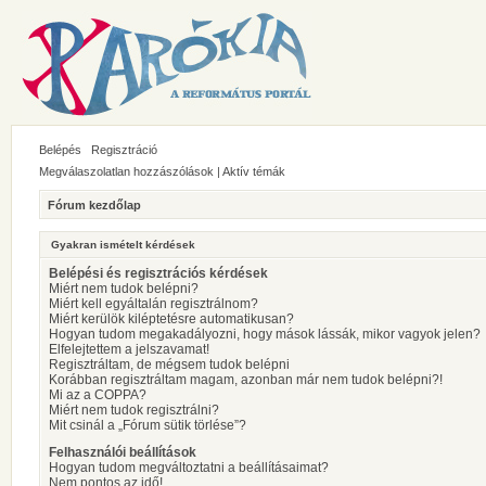
Belépés
Regisztráció
Megválaszolatlan hozzászólások
|
Aktív témák
Fórum kezdőlap
Gyakran ismételt kérdések
Belépési és regisztrációs kérdések
Miért nem tudok belépni?
Miért kell egyáltalán regisztrálnom?
Miért kerülök kiléptetésre automatikusan?
Hogyan tudom megakadályozni, hogy mások lássák, mikor vagyok jelen?
Elfelejtettem a jelszavamat!
Regisztráltam, de mégsem tudok belépni
Korábban regisztráltam magam, azonban már nem tudok belépni?!
Mi az a COPPA?
Miért nem tudok regisztrálni?
Mit csinál a „Fórum sütik törlése”?
Felhasználói beállítások
Hogyan tudom megváltoztatni a beállításaimat?
Nem pontos az idő!