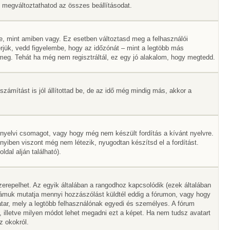
Itt megváltoztathatod az összes beállításodat.
e, mint amiben vagy. Ez esetben változtasd meg a felhasználói
rjük, vedd figyelembe, hogy az időzónát – mint a legtöbb más
ák meg. Tehát ha még nem regisztráltál, ez egy jó alakalom, hogy megtedd.
zámítást is jól állítottad be, de az idő még mindig más, akkor a
 nyelvi csomagot, vagy hogy még nem készült fordítás a kívánt nyelvre.
nyiben viszont még nem létezik, nyugodtan készítsd el a fordítást.
dal alján található).
erepelhet. Az egyik általában a rangodhoz kapcsolódik (ezek általában
ámuk mutatja mennyi hozzászólást küldtél eddig a fórumon, vagy hogy
tar, mely a legtöbb felhasználónak egyedi és személyes. A fórum
, illetve milyen módot lehet megadni ezt a képet. Ha nem tudsz avatart
z okokról.