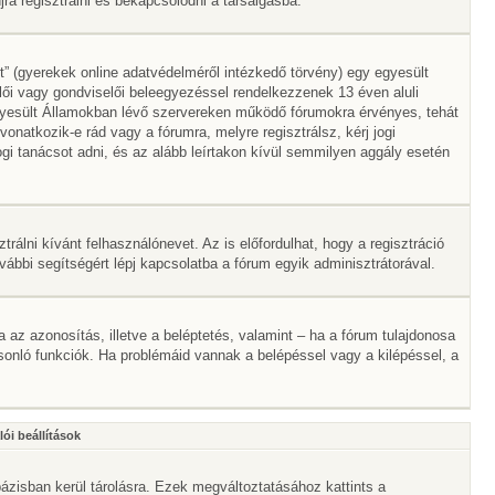
a regisztrálni és bekapcsolódni a társalgásba.
” (gyerekek online adatvédelméről intézkedő törvény) egy egyesült
lői vagy gondviselői beleegyezéssel rendelkezzenek 13 éven aluli
gyesült Államokban lévő szervereken működő fórumokra érvényes, tehát
atkozik-e rád vagy a fórumra, melyre regisztrálsz, kérj jogi
gi tanácsot adni, és az alább leírtakon kívül semmilyen aggály esetén
trálni kívánt felhasználónevet. Az is előfordulhat, hogy a regisztráció
ovábbi segítségért lépj kapcsolatba a fórum egyik adminisztrátorával.
ta az azonosítás, illetve a beléptetés, valamint – ha a fórum tulajdonosa
onló funkciók. Ha problémáid vannak a belépéssel vagy a kilépéssel, a
ói beállítások
ázisban kerül tárolásra. Ezek megváltoztatásához kattints a