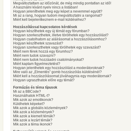
Megváltoztattam az időzónát, de még mindig pontatlan az idő!
A használni kívánt nyelv nincs a listában!
Hogyan jeleníthetek meg egy képet a nevemmel együtt?
Mi az a rang, hogyan tudom megváltoztatni a rangomat?
Miért kell bejelentkeznem e-mail küldéséhez?
Hozzászólással kapcsolatos kérdések
Hogyan készíthetek egy új témát egy fórumban?
Hogyan szerkeszthetek, illetve törölhetek egy hozzászólást?
Hogyan csatolhatom az aláírásomat a hozzászólásomhoz?
Hogyan készíthetek szavazást?
Hogyan szerkeszthetek vagy törölhetek egy szavazást?
Miért nem férek hozzá egy fórumhoz?
Miért nem tudok szavazni?
Miért nem tudok hozzáadni csatolmányokat?
Miért kaptam figyelmeztetést?
Hogyan jelenthetek egy hozzászólást a moderátoroknak?
Mire való az „Elmentés” gomb hozzászólás küldésénél?
Miért kell a hozzászólásomat jóváhagynia egy moderátornak?
Hogyan ugraszthatok előre egy témát?
Formázás és téma típusok
Mi az a BBCode?
Használhatok HTML-t?
Mik azok az emotikonok?
Küldhetek képeket?
Mik azok a globális közlemények?
Mik azok a közlemények?
Mik azok a kiemelt témák?
Mik azok a lezárt témák?
Mik azok a téma ikonok?