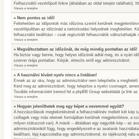
Felhasználói vezérlőpult
linkre (általában az oldal tetején található). 
Vissza a tetejére
» Nem pontos az idő!
Feltehetően az időpontok más időzóna szerint kerülnek megjelenítésr
vezérlőpultban az időzónád a tartózkodási helyednek megfelelően. Ké
felhasználói beállítást – csak regisztrált felhasználók változtathatj
Vissza a tetejére
» Megváltoztattam az időzónát, de még mindig pontatlan az idő!
Ha biztos vagy benne, hogy helyes időzónát adtál meg, és a nyári idős
szerver órája pontatlan. Kérjük, értesíts erről egy adminisztrátort.
Vissza a tetejére
» A használni kívánt nyelv nincs a listában!
Ennek az az oka, hogy az adminisztrátor nem telepítette a megfelelő
Kérd meg az adminisztrátort, hogy telepítse a nyelvi csomagot, amen
További információért keresd fel a phpBB Group weboldalát (a link az ol
Vissza a tetejére
» Hogyan jeleníthetek meg egy képet a nevemmel együtt?
A hozzászólások megtekintésénél a felhasználónév mellett két kép sz
csillagok vagy más elemek formájában kerülnek megjelenítésre, a sz
milyen státuszod van). A másik – általában egy nagyobb kép – az ava
adminisztrátorától függ, hogy engedélyezett-e az avatarok használata
beállítani, lépj kapcsolatba egy adminisztrátorral, és tájékozódj nála a