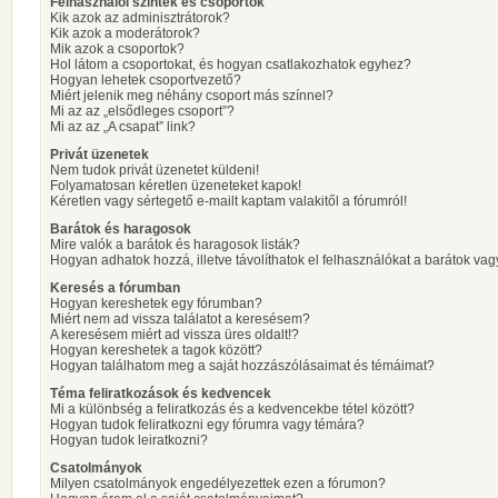
Felhasználói szintek és csoportok
Kik azok az adminisztrátorok?
Kik azok a moderátorok?
Mik azok a csoportok?
Hol látom a csoportokat, és hogyan csatlakozhatok egyhez?
Hogyan lehetek csoportvezető?
Miért jelenik meg néhány csoport más színnel?
Mi az az „elsődleges csoport”?
Mi az az „A csapat” link?
Privát üzenetek
Nem tudok privát üzenetet küldeni!
Folyamatosan kéretlen üzeneteket kapok!
Kéretlen vagy sértegető e-mailt kaptam valakitől a fórumról!
Barátok és haragosok
Mire valók a barátok és haragosok listák?
Hogyan adhatok hozzá, illetve távolíthatok el felhasználókat a barátok vag
Keresés a fórumban
Hogyan kereshetek egy fórumban?
Miért nem ad vissza találatot a keresésem?
A keresésem miért ad vissza üres oldalt!?
Hogyan kereshetek a tagok között?
Hogyan találhatom meg a saját hozzászólásaimat és témáimat?
Téma feliratkozások és kedvencek
Mi a különbség a feliratkozás és a kedvencekbe tétel között?
Hogyan tudok feliratkozni egy fórumra vagy témára?
Hogyan tudok leiratkozni?
Csatolmányok
Milyen csatolmányok engedélyezettek ezen a fórumon?