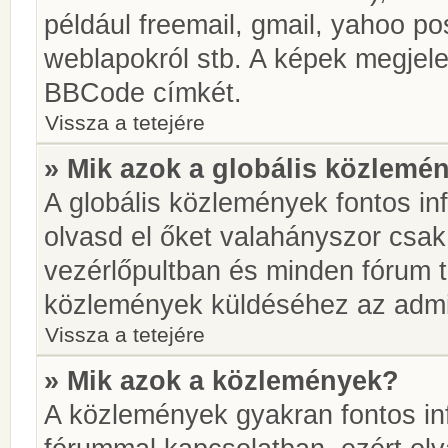
például freemail, gmail, yahoo pos
weblapokról stb. A képek megjel
BBCode címkét.
Vissza a tetejére
» Mik azok a globális közlemé
A globális közlemények fontos in
olvasd el őket valahányszor csak
vezérlőpultban és minden fórum t
közlemények küldéséhez az admin
Vissza a tetejére
» Mik azok a közlemények?
A közlemények gyakran fontos in