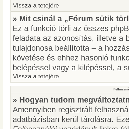
Vissza a tetejére
» Mit csinál a „Fórum sütik tör
Ez a funkció törli az összes phpBB
feladata az azonosítás, illetve a 
tulajdonosa beállította – a hozz
követése és ehhez hasonló funkc
belépéssel vagy a kilépéssel, a sü
Vissza a tetejére
Felhasznál
» Hogyan tudom megváltoztatni
Amennyiben regisztrált felhaszná
adatbázisban kerül tárolásra. Ez