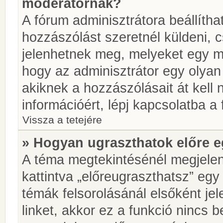
moderátornak?
A fórum adminisztrátora beállíth
hozzászólást szeretnél küldeni, 
jelenhetnek meg, melyeket egy mo
hogy az adminisztrátor egy olyan
akiknek a hozzászólásait át kell
információért, lépj kapcsolatba a
Vissza a tetejére
» Hogyan ugraszthatok előre e
A téma megtekintésénél megjelen
kattintva „előreugraszthatsz” egy
témák felsorolásánál elsőként je
linket, akkor ez a funkció nincs