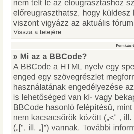
nem telt le az előugrasztáshoz s
előreugraszthatsz, hogy küldesz 
viszont vigyázz az aktuális fórum
Vissza a tetejére
Formázás é
» Mi az a BBCode?
A BBCode a HTML nyelv egy speci
enged egy szövegrészlet megfo
használatának engedélyezése az 
is lehetőséged van ki- vagy beka
BBCode hasonló felépítésű, min
nem kacsacsőrök között („<” , ill
(„[”, ill. „]”) vannak. További in