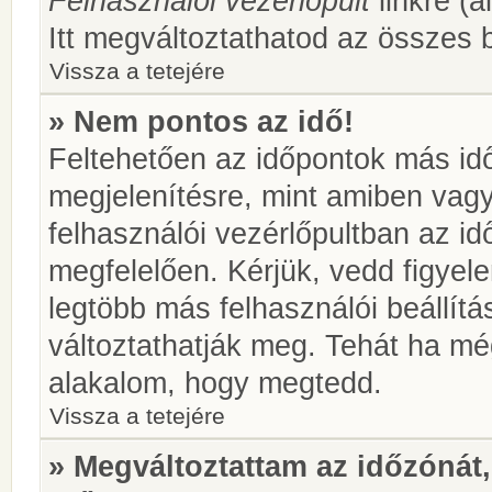
Felhasználói vezérlőpult
linkre (á
Itt megváltoztathatod az összes b
Vissza a tetejére
» Nem pontos az idő!
Feltehetően az időpontok más idő
megjelenítésre, mint amiben vag
felhasználói vezérlőpultban az i
megfelelően. Kérjük, vedd figyel
legtöbb más felhasználói beállítás
változtathatják meg. Tehát ha még
alakalom, hogy megtedd.
Vissza a tetejére
» Megváltoztattam az időzónát