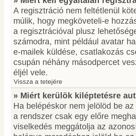
» Miért kell egyáltalán regiszt
A regisztráció nem feltétlenül kö
múlik, hogy megköveteli-e hozzá
a regisztrációval plusz lehetőség
számodra, mint például avatar has
e-mailek küldése, csatlakozás cs
csupán néhány másodpercet vesz 
éljél vele.
Vissza a tetejére
» Miért kerülök kiléptetésre a
Ha belépéskor nem jelölöd be a
a rendszer csak egy előre meghat
viselkedés meggátolja az azonosít