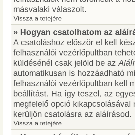
másvalaki válaszolt.
Vissza a tetejére
» Hogyan csatolhatom az aláí
A csatoláshoz először el kell kés
felhasználói vezérlőpultban teh
küldésénél csak jelöld be az
Aláí
automatikusan is hozzáadható m
felhasználói vezérlőpultban kell 
beállítást. Ha így teszel, az egy
megfelelő opció kikapcsolásával
kerüljön csatolásra az aláírásod.
Vissza a tetejére