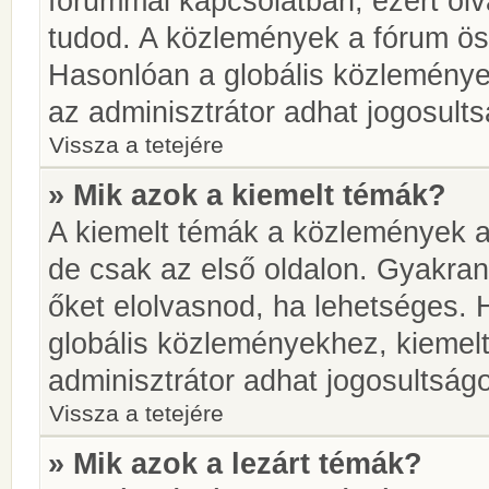
fórummal kapcsolatban, ezért olv
tudod. A közlemények a fórum öss
Hasonlóan a globális közlemény
az adminisztrátor adhat jogosults
Vissza a tetejére
» Mik azok a kiemelt témák?
A kiemelt témák a közlemények a
de csak az első oldalon. Gyakra
őket elolvasnod, ha lehetséges. 
globális közleményekhez, kiemel
adminisztrátor adhat jogosultságo
Vissza a tetejére
» Mik azok a lezárt témák?