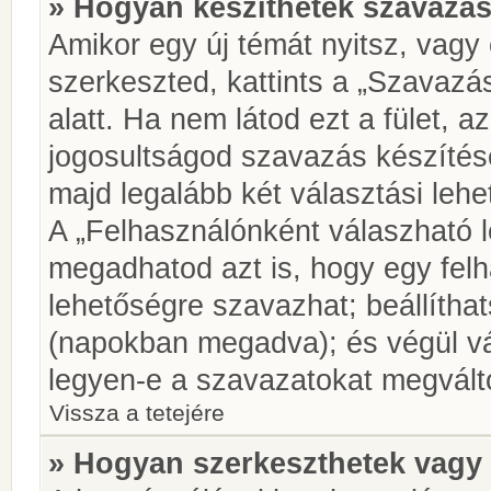
» Hogyan készíthetek szavazás
Amikor egy új témát nyitsz, vagy
szerkeszted, kattints a „Szavazá
alatt. Ha nem látod ezt a fület, az
jogosultságod szavazás készíté
majd legalább két választási lehe
A „Felhasználónként válaszható 
megadhatod azt is, hogy egy felh
lehetőségre szavazhat; beállítha
(napokban megadva); és végül vá
legyen-e a szavazatokat megválto
Vissza a tetejére
» Hogyan szerkeszthetek vagy 