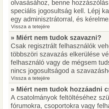
olvasásához, benne hozzászólás 
speciális jogosultság kell. Lépj 
egy adminisztrátorral, és kérelme
Vissza a tetejére
» Miért nem tudok szavazni?
Csak regisztrált felhasználók ve
többszöri szavazás elkerülése vé
felhasználó vagy de mégsem tuds
nincs jogosultságod a szavazásh
Vissza a tetejére
» Miért nem tudok hozzáadni 
A csatolmányok feltöltéséhez sz
fórumokra, csoportokra vagy felh