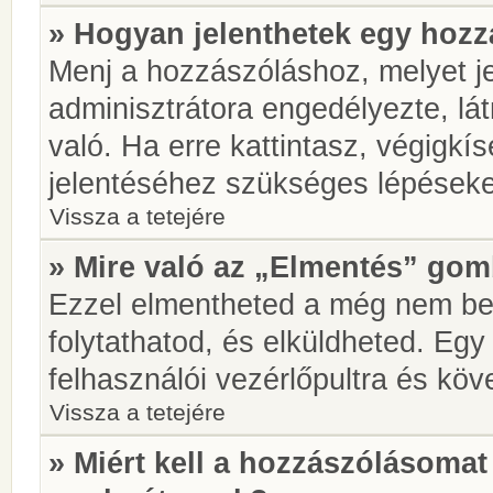
» Hogyan jelenthetek egy hoz
Menj a hozzászóláshoz, melyet je
adminisztrátora engedélyezte, lá
való. Ha erre kattintasz, végigkí
jelentéséhez szükséges lépések
Vissza a tetejére
» Mire való az „Elmentés” go
Ezzel elmentheted a még nem be
folytathatod, és elküldheted. Eg
felhasználói vezérlőpultra és kö
Vissza a tetejére
» Miért kell a hozzászólásoma