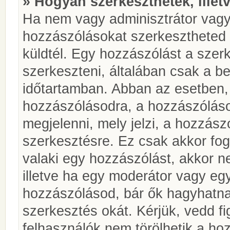
» Hogyan szerkeszthetek, illet
Ha nem vagy adminisztrátor vagy
hozzászólásokat szerkesztheted 
küldtél. Egy hozzászólást a szer
szerkeszteni, általában csak a be
időtartamban. Abban az esetben, 
hozzászólásodra, a hozzászóláso
megjelenni, mely jelzi, a hozzászó
szerkesztésre. Ez csak akkor fog
valaki egy hozzászólást, akkor n
illetve ha egy moderátor vagy egy
hozzászólásod, bár ők hagyhatna
szerkesztés okát. Kérjük, vedd f
felhasználók nem törölhetik a ho