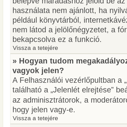
belépve maradáshoz jelöld be az 
használata nem ajánlott, ha nyilv
például könyvtárból, internetkáv
nem látod a jelölőnégyzetet, a f
bekapcsolva ez a funkció.
Vissza a tetejére
» Hogyan tudom megakadályoz
vagyok jelen?
A Felhasználói vezérlőpultban a 
található a „Jelenlét elrejtése” be
az adminisztrátorok, a moderátoro
hogy jelen vagy-e.
Vissza a tetejére