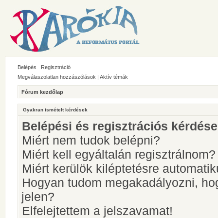
Belépés
Regisztráció
Megválaszolatlan hozzászólások
|
Aktív témák
Fórum kezdőlap
Gyakran ismételt kérdések
Belépési és regisztrációs kérdés
Miért nem tudok belépni?
Miért kell egyáltalán regisztrálnom?
Miért kerülök kiléptetésre automati
Hogyan tudom megakadályozni, hog
jelen?
Elfelejtettem a jelszavamat!