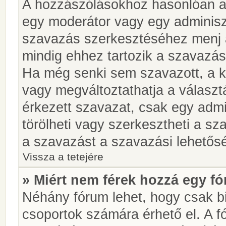
A hozzászólásokhoz hasonlóan a 
egy moderátor vagy egy adminiszt
szavazás szerkesztéséhez menj 
mindig ehhez tartozik a szavazás
Ha még senki sem szavazott, a ké
vagy megváltoztathatja a választ
érkezett szavazat, csak egy admi
törölheti vagy szerkesztheti a sz
a szavazást a szavazási lehetős
Vissza a tetejére
» Miért nem férek hozzá egy 
Néhány fórum lehet, hogy csak bi
csoportok számára érhető el. A 