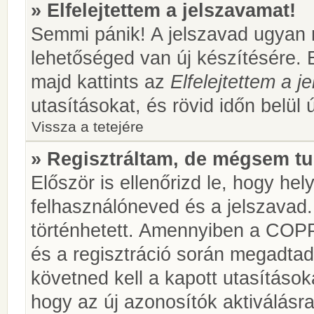
» Elfelejtettem a jelszavamat!
Semmi pánik! A jelszavad ugyan n
lehetőséged van új készítésére. 
majd kattints az
Elfelejtettem a 
utasításokat, és rövid időn belül 
Vissza a tetejére
» Regisztráltam, de mégsem tu
Először is ellenőrizd le, hogy he
felhasználóneved és a jelszavad.
történhetett. Amennyiben a COP
és a regisztráció során megadtad
követned kell a kapott utasításo
hogy az új azonosítók aktiválásra