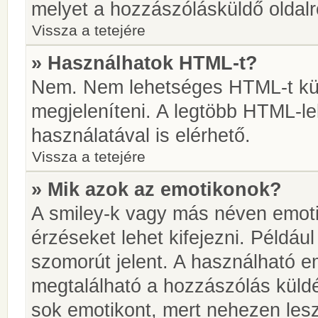
melyet a hozzászólásküldő oldalró
Vissza a tetejére
» Használhatok HTML-t?
Nem. Nem lehetséges HTML-t kül
megjeleníteni. A legtöbb HTML-l
használatával is elérhető.
Vissza a tetejére
» Mik azok az emotikonok?
A smiley-k vagy más néven emoti
érzéseket lehet kifejezni. Például
szomorút jelent. A használható em
megtalálható a hozzászólás küldé
sok emotikont, mert nehezen lesz