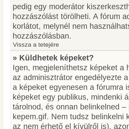
pedig egy moderátor kiszerkeszth
hozzászólást törölheti. A fórum ad
korlátot, melynél nem használhat
hozzászólásban.
Vissza a tetejére
» Küldhetek képeket?
Igen, megjeleníthetsz képeket a
az adminisztrátor engedélyezte 
a képeket egyenesen a fórumra is
képeket egy publikus, mindenki ál
tárolnod, és onnan belinkelned – 
kepem.gif. Nem tudsz belinkelni 
az nem érhető el kívülről is), azo