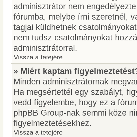
adminisztrátor nem engedélyezt
fórumba, melybe írni szeretnél, 
tagjai küldhetnek csatolmányokat
nem tudsz csatolmányokat hozzáa
adminisztrátorral.
Vissza a tetejére
» Miért kaptam figyelmeztetést
Minden adminisztrátornak megvan 
Ha megsértettél egy szabályt, fi
vedd figyelembe, hogy ez a fóru
phpBB Group-nak semmi köze nin
figyelmeztetésekhez.
Vissza a tetejére