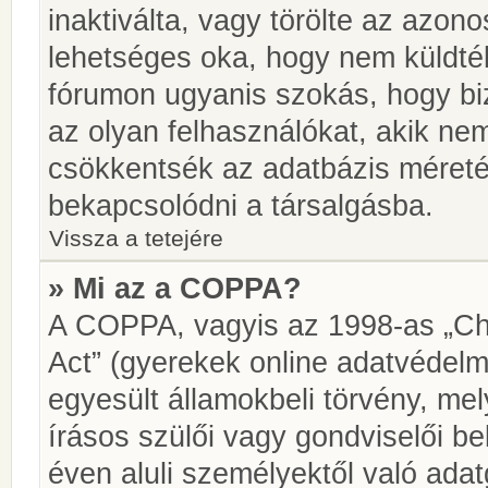
inaktiválta, vagy törölte az azon
lehetséges oka, hogy nem küldté
fórumon ugyanis szokás, hogy biz
az olyan felhasználókat, akik ne
csökkentsék az adatbázis méretét.
bekapcsolódni a társalgásba.
Vissza a tetejére
» Mi az a COPPA?
A COPPA, vagyis az 1998-as „Chi
Act” (gyerekek online adatvédelm
egyesült államokbeli törvény, me
írásos szülői vagy gondviselői 
éven aluli személyektől való ada