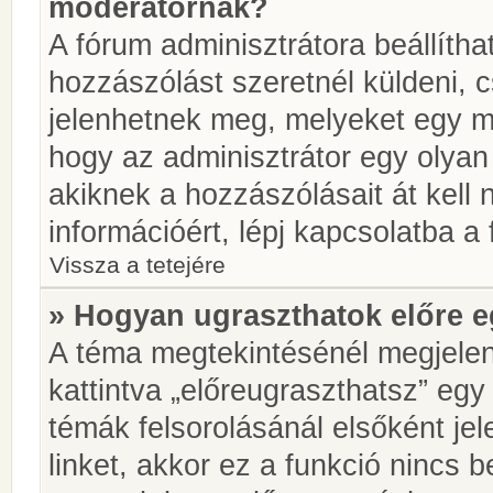
moderátornak?
A fórum adminisztrátora beállíth
hozzászólást szeretnél küldeni, 
jelenhetnek meg, melyeket egy mo
hogy az adminisztrátor egy olyan
akiknek a hozzászólásait át kell
információért, lépj kapcsolatba a
Vissza a tetejére
» Hogyan ugraszthatok előre e
A téma megtekintésénél megjelen
kattintva „előreugraszthatsz” egy
témák felsorolásánál elsőként je
linket, akkor ez a funkció nincs