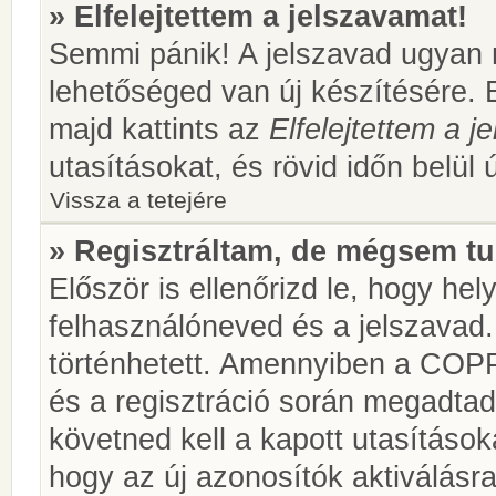
» Elfelejtettem a jelszavamat!
Semmi pánik! A jelszavad ugyan n
lehetőséged van új készítésére. 
majd kattints az
Elfelejtettem a 
utasításokat, és rövid időn belül 
Vissza a tetejére
» Regisztráltam, de mégsem tu
Először is ellenőrizd le, hogy he
felhasználóneved és a jelszavad.
történhetett. Amennyiben a COP
és a regisztráció során megadtad
követned kell a kapott utasításo
hogy az új azonosítók aktiválásra