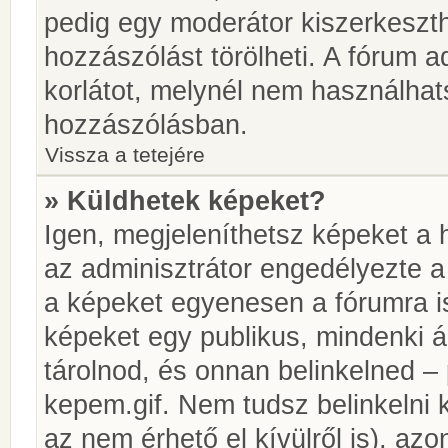
pedig egy moderátor kiszerkeszth
hozzászólást törölheti. A fórum ad
korlátot, melynél nem használhat
hozzászólásban.
Vissza a tetejére
» Küldhetek képeket?
Igen, megjeleníthetsz képeket a
az adminisztrátor engedélyezte 
a képeket egyenesen a fórumra is
képeket egy publikus, mindenki ál
tárolnod, és onnan belinkelned – 
kepem.gif. Nem tudsz belinkelni 
az nem érhető el kívülről is), azo