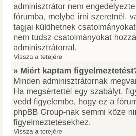
adminisztrátor nem engedélyezt
fórumba, melybe írni szeretnél, 
tagjai küldhetnek csatolmányokat
nem tudsz csatolmányokat hozzáa
adminisztrátorral.
Vissza a tetejére
» Miért kaptam figyelmeztetést
Minden adminisztrátornak megvan 
Ha megsértettél egy szabályt, fi
vedd figyelembe, hogy ez a fóru
phpBB Group-nak semmi köze nin
figyelmeztetésekhez.
Vissza a tetejére