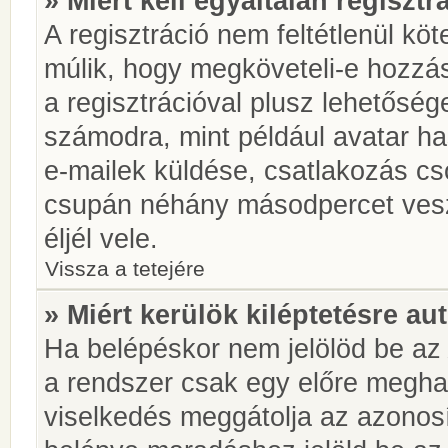
» Miért kell egyáltalán regiszt
A regisztráció nem feltétlenül kö
múlik, hogy megköveteli-e hozzá
a regisztrációval plusz lehetőség
számodra, mint például avatar has
e-mailek küldése, csatlakozás cs
csupán néhány másodpercet vesz 
éljél vele.
Vissza a tetejére
» Miért kerülök kiléptetésre a
Ha belépéskor nem jelölöd be a
a rendszer csak egy előre meghat
viselkedés meggátolja az azonosít