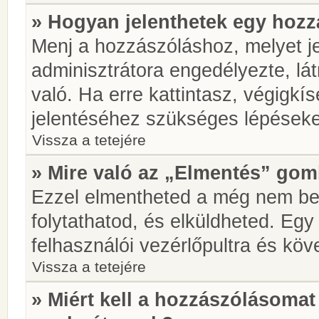
» Hogyan jelenthetek egy hoz
Menj a hozzászóláshoz, melyet je
adminisztrátora engedélyezte, lá
való. Ha erre kattintasz, végigkí
jelentéséhez szükséges lépések
Vissza a tetejére
» Mire való az „Elmentés” go
Ezzel elmentheted a még nem be
folytathatod, és elküldheted. Eg
felhasználói vezérlőpultra és kö
Vissza a tetejére
» Miért kell a hozzászólásoma