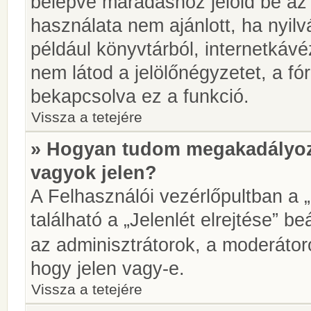
belépve maradáshoz jelöld be az 
használata nem ajánlott, ha nyilv
például könyvtárból, internetkáv
nem látod a jelölőnégyzetet, a f
bekapcsolva ez a funkció.
Vissza a tetejére
» Hogyan tudom megakadályoz
vagyok jelen?
A Felhasználói vezérlőpultban a 
található a „Jelenlét elrejtése” be
az adminisztrátorok, a moderátoro
hogy jelen vagy-e.
Vissza a tetejére