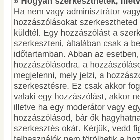
» Hogyan szerkeszthetek, illet
Ha nem vagy adminisztrátor vagy
hozzászólásokat szerkesztheted 
küldtél. Egy hozzászólást a szer
szerkeszteni, általában csak a be
időtartamban. Abban az esetben, 
hozzászólásodra, a hozzászóláso
megjelenni, mely jelzi, a hozzászó
szerkesztésre. Ez csak akkor fog
valaki egy hozzászólást, akkor n
illetve ha egy moderátor vagy egy
hozzászólásod, bár ők hagyhatna
szerkesztés okát. Kérjük, vedd f
felhasználók nem törölhetik a ho