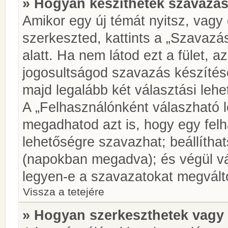
» Hogyan készíthetek szavazás
Amikor egy új témát nyitsz, vagy
szerkeszted, kattints a „Szavazá
alatt. Ha nem látod ezt a fület, az
jogosultságod szavazás készíté
majd legalább két választási lehe
A „Felhasználónként válaszható 
megadhatod azt is, hogy egy felh
lehetőségre szavazhat; beállítha
(napokban megadva); és végül vá
legyen-e a szavazatokat megválto
Vissza a tetejére
» Hogyan szerkeszthetek vagy 