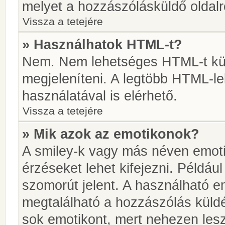
melyet a hozzászólásküldő oldalró
Vissza a tetejére
» Használhatok HTML-t?
Nem. Nem lehetséges HTML-t kül
megjeleníteni. A legtöbb HTML-l
használatával is elérhető.
Vissza a tetejére
» Mik azok az emotikonok?
A smiley-k vagy más néven emoti
érzéseket lehet kifejezni. Például
szomorút jelent. A használható em
megtalálható a hozzászólás küldé
sok emotikont, mert nehezen lesz