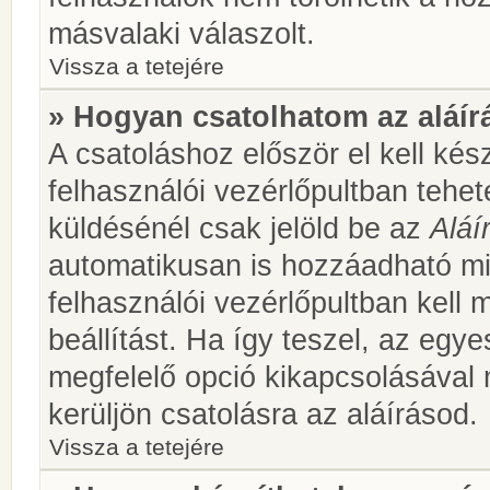
másvalaki válaszolt.
Vissza a tetejére
» Hogyan csatolhatom az aláí
A csatoláshoz először el kell kés
felhasználói vezérlőpultban teh
küldésénél csak jelöld be az
Aláí
automatikusan is hozzáadható m
felhasználói vezérlőpultban kell 
beállítást. Ha így teszel, az egy
megfelelő opció kikapcsolásával
kerüljön csatolásra az aláírásod.
Vissza a tetejére