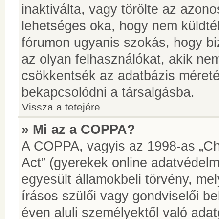
inaktiválta, vagy törölte az azon
lehetséges oka, hogy nem küldté
fórumon ugyanis szokás, hogy biz
az olyan felhasználókat, akik ne
csökkentsék az adatbázis méretét.
bekapcsolódni a társalgásba.
Vissza a tetejére
» Mi az a COPPA?
A COPPA, vagyis az 1998-as „Chi
Act” (gyerekek online adatvédelm
egyesült államokbeli törvény, me
írásos szülői vagy gondviselői 
éven aluli személyektől való ada