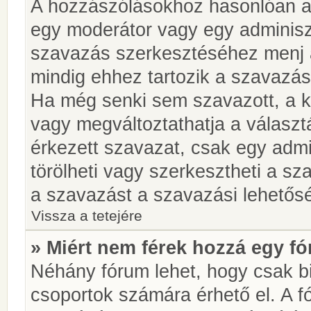
A hozzászólásokhoz hasonlóan a 
egy moderátor vagy egy adminiszt
szavazás szerkesztéséhez menj 
mindig ehhez tartozik a szavazás
Ha még senki sem szavazott, a ké
vagy megváltoztathatja a választ
érkezett szavazat, csak egy admi
törölheti vagy szerkesztheti a sz
a szavazást a szavazási lehetős
Vissza a tetejére
» Miért nem férek hozzá egy 
Néhány fórum lehet, hogy csak bi
csoportok számára érhető el. A 