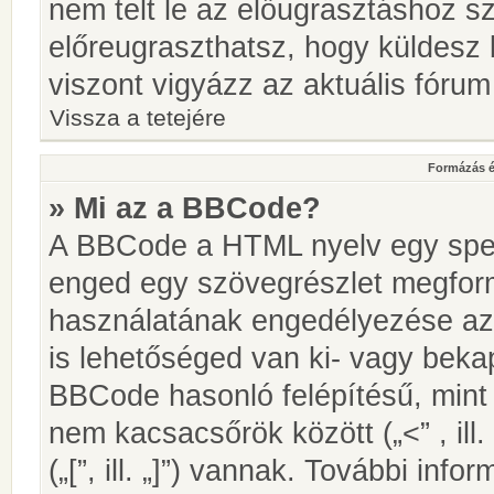
nem telt le az előugrasztáshoz s
előreugraszthatsz, hogy küldesz 
viszont vigyázz az aktuális fórum
Vissza a tetejére
Formázás é
» Mi az a BBCode?
A BBCode a HTML nyelv egy speci
enged egy szövegrészlet megfo
használatának engedélyezése az 
is lehetőséged van ki- vagy beka
BBCode hasonló felépítésű, min
nem kacsacsőrök között („<” , ill
(„[”, ill. „]”) vannak. További in