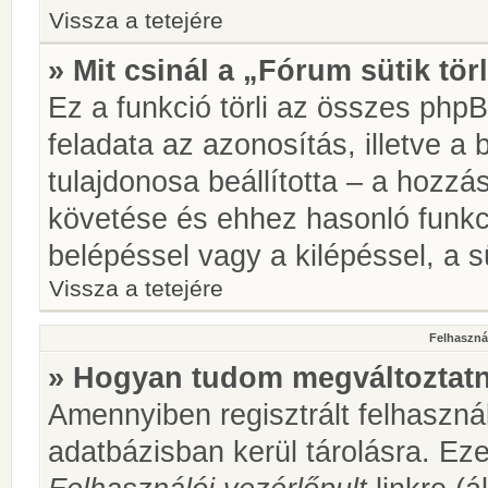
Vissza a tetejére
» Mit csinál a „Fórum sütik tör
Ez a funkció törli az összes phpBB
feladata az azonosítás, illetve a 
tulajdonosa beállította – a hozz
követése és ehhez hasonló funkc
belépéssel vagy a kilépéssel, a sü
Vissza a tetejére
Felhasznál
» Hogyan tudom megváltoztatni
Amennyiben regisztrált felhaszná
adatbázisban kerül tárolásra. Ez