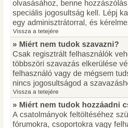
olvasásához, benne hozzászólás 
speciális jogosultság kell. Lépj 
egy adminisztrátorral, és kérelme
Vissza a tetejére
» Miért nem tudok szavazni?
Csak regisztrált felhasználók ve
többszöri szavazás elkerülése vé
felhasználó vagy de mégsem tuds
nincs jogosultságod a szavazásh
Vissza a tetejére
» Miért nem tudok hozzáadni 
A csatolmányok feltöltéséhez sz
fórumokra, csoportokra vagy felh