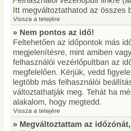
Felhasználói vezérlőpult
linkre (á
Itt megváltoztathatod az összes b
Vissza a tetejére
» Nem pontos az idő!
Feltehetően az időpontok más idő
megjelenítésre, mint amiben vag
felhasználói vezérlőpultban az i
megfelelően. Kérjük, vedd figyel
legtöbb más felhasználói beállítás
változtathatják meg. Tehát ha még
alakalom, hogy megtedd.
Vissza a tetejére
» Megváltoztattam az időzónát