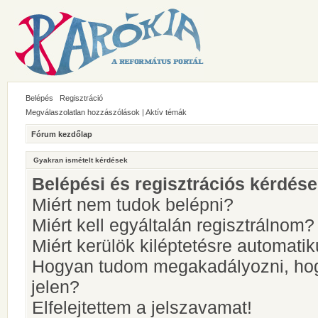
Belépés
Regisztráció
Megválaszolatlan hozzászólások
|
Aktív témák
Fórum kezdőlap
Gyakran ismételt kérdések
Belépési és regisztrációs kérdés
Miért nem tudok belépni?
Miért kell egyáltalán regisztrálnom?
Miért kerülök kiléptetésre automati
Hogyan tudom megakadályozni, hog
jelen?
Elfelejtettem a jelszavamat!