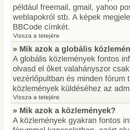
például freemail, gmail, yahoo pos
weblapokról stb. A képek megjel
BBCode címkét.
Vissza a tetejére
» Mik azok a globális közlemé
A globális közlemények fontos in
olvasd el őket valahányszor csak
vezérlőpultban és minden fórum t
közlemények küldéséhez az admin
Vissza a tetejére
» Mik azok a közlemények?
A közlemények gyakran fontos in