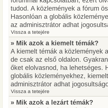
fórummal kapcsolatban, ezért olv
tudod. A közlemények a fórum öss
Hasonlóan a globális közlemény
az adminisztrátor adhat jogosults
Vissza a tetejére
» Mik azok a kiemelt témák?
A kiemelt témák a közlemények a
de csak az első oldalon. Gyakra
őket elolvasnod, ha lehetséges. 
globális közleményekhez, kiemel
adminisztrátor adhat jogosultságo
Vissza a tetejére
» Mik azok a lezárt témák?