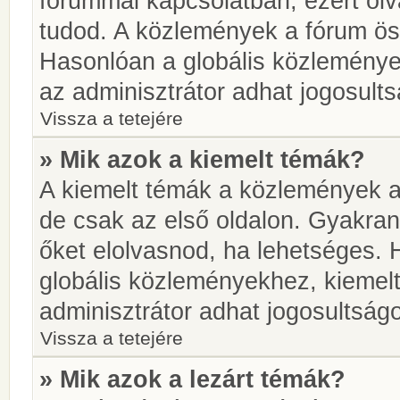
fórummal kapcsolatban, ezért olv
tudod. A közlemények a fórum öss
Hasonlóan a globális közlemény
az adminisztrátor adhat jogosults
Vissza a tetejére
» Mik azok a kiemelt témák?
A kiemelt témák a közlemények a
de csak az első oldalon. Gyakra
őket elolvasnod, ha lehetséges. 
globális közleményekhez, kiemel
adminisztrátor adhat jogosultságo
Vissza a tetejére
» Mik azok a lezárt témák?