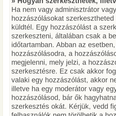
» Hogyan szerkeszthetek, illet
Ha nem vagy adminisztrátor vagy
hozzászólásokat szerkesztheted 
küldtél. Egy hozzászólást a szer
szerkeszteni, általában csak a be
időtartamban. Abban az esetben, 
hozzászólásodra, a hozzászóláso
megjelenni, mely jelzi, a hozzászó
szerkesztésre. Ez csak akkor fog
valaki egy hozzászólást, akkor n
illetve ha egy moderátor vagy egy
hozzászólásod, bár ők hagyhatna
szerkesztés okát. Kérjük, vedd f
felhasználók nem törölhetik a ho