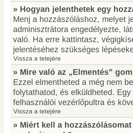
» Hogyan jelenthetek egy hoz
Menj a hozzászóláshoz, melyet je
adminisztrátora engedélyezte, lá
való. Ha erre kattintasz, végigkí
jelentéséhez szükséges lépések
Vissza a tetejére
» Mire való az „Elmentés” go
Ezzel elmentheted a még nem be
folytathatod, és elküldheted. Eg
felhasználói vezérlőpultra és kö
Vissza a tetejére
» Miért kell a hozzászólásoma