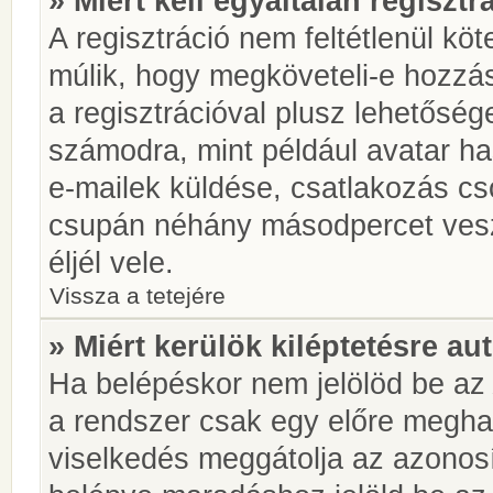
» Miért kell egyáltalán regiszt
A regisztráció nem feltétlenül kö
múlik, hogy megköveteli-e hozzá
a regisztrációval plusz lehetőség
számodra, mint például avatar has
e-mailek küldése, csatlakozás cs
csupán néhány másodpercet vesz 
éljél vele.
Vissza a tetejére
» Miért kerülök kiléptetésre a
Ha belépéskor nem jelölöd be a
a rendszer csak egy előre meghat
viselkedés meggátolja az azonosít