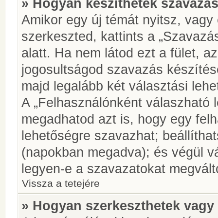
» Hogyan készíthetek szavazás
Amikor egy új témát nyitsz, vagy
szerkeszted, kattints a „Szavazá
alatt. Ha nem látod ezt a fület, az
jogosultságod szavazás készíté
majd legalább két választási lehe
A „Felhasználónként válaszható 
megadhatod azt is, hogy egy felh
lehetőségre szavazhat; beállítha
(napokban megadva); és végül vá
legyen-e a szavazatokat megválto
Vissza a tetejére
» Hogyan szerkeszthetek vagy 