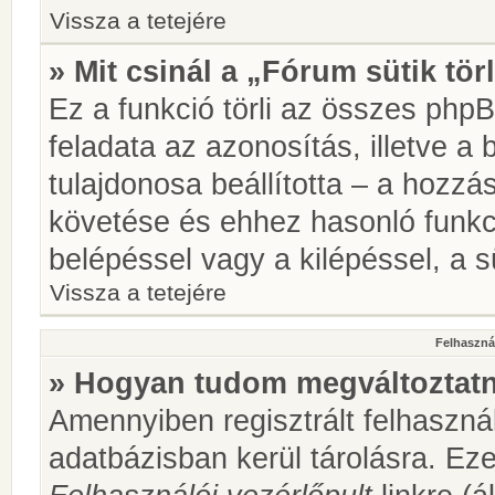
Vissza a tetejére
» Mit csinál a „Fórum sütik tör
Ez a funkció törli az összes phpBB
feladata az azonosítás, illetve a 
tulajdonosa beállította – a hozz
követése és ehhez hasonló funkc
belépéssel vagy a kilépéssel, a sü
Vissza a tetejére
Felhasznál
» Hogyan tudom megváltoztatni
Amennyiben regisztrált felhaszná
adatbázisban kerül tárolásra. Ez