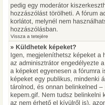
pedig egy moderátor kiszerkeszth
hozzászólást törölheti. A fórum ad
korlátot, melynél nem használhat
hozzászólásban.
Vissza a tetejére
» Küldhetek képeket?
Igen, megjeleníthetsz képeket a
az adminisztrátor engedélyezte 
a képeket egyenesen a fórumra is
képeket egy publikus, mindenki ál
tárolnod, és onnan belinkelned – 
kepem.gif. Nem tudsz belinkelni 
az nem érhető el kívülről is), azo