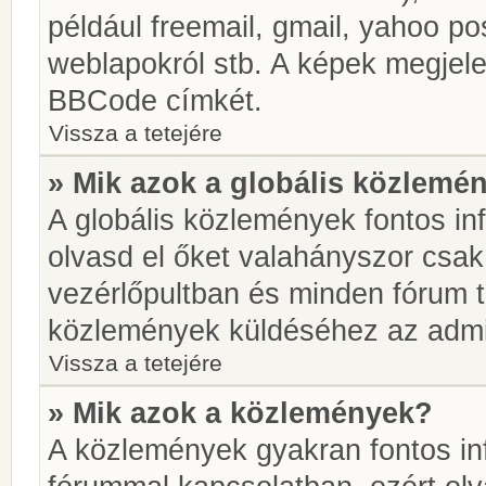
például freemail, gmail, yahoo pos
weblapokról stb. A képek megjel
BBCode címkét.
Vissza a tetejére
» Mik azok a globális közlemé
A globális közlemények fontos in
olvasd el őket valahányszor csak
vezérlőpultban és minden fórum t
közlemények küldéséhez az admin
Vissza a tetejére
» Mik azok a közlemények?
A közlemények gyakran fontos in