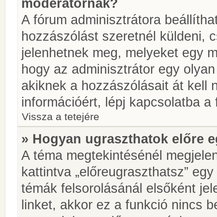
moderátornak?
A fórum adminisztrátora beállíth
hozzászólást szeretnél küldeni, 
jelenhetnek meg, melyeket egy mo
hogy az adminisztrátor egy olyan
akiknek a hozzászólásait át kell
információért, lépj kapcsolatba a
Vissza a tetejére
» Hogyan ugraszthatok előre e
A téma megtekintésénél megjelen
kattintva „előreugraszthatsz” egy
témák felsorolásánál elsőként je
linket, akkor ez a funkció nincs