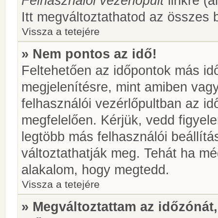
Felhasználói vezérlőpult
linkre (á
Itt megváltoztathatod az összes b
Vissza a tetejére
» Nem pontos az idő!
Feltehetően az időpontok más idő
megjelenítésre, mint amiben vag
felhasználói vezérlőpultban az i
megfelelően. Kérjük, vedd figyel
legtöbb más felhasználói beállítás
változtathatják meg. Tehát ha még
alakalom, hogy megtedd.
Vissza a tetejére
» Megváltoztattam az időzónát