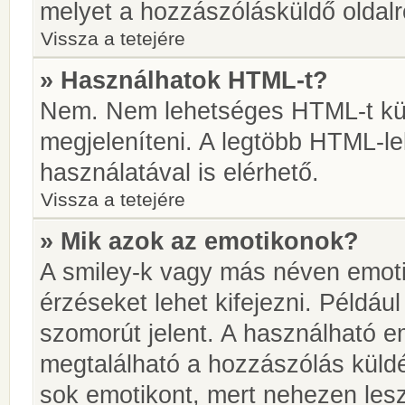
melyet a hozzászólásküldő oldalró
Vissza a tetejére
» Használhatok HTML-t?
Nem. Nem lehetséges HTML-t kül
megjeleníteni. A legtöbb HTML-l
használatával is elérhető.
Vissza a tetejére
» Mik azok az emotikonok?
A smiley-k vagy más néven emoti
érzéseket lehet kifejezni. Például
szomorút jelent. A használható em
megtalálható a hozzászólás küldé
sok emotikont, mert nehezen lesz