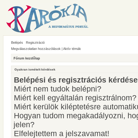
Belépés
Regisztráció
Megválaszolatlan hozzászólások
|
Aktív témák
Fórum kezdőlap
Gyakran ismételt kérdések
Belépési és regisztrációs kérdés
Miért nem tudok belépni?
Miért kell egyáltalán regisztrálnom?
Miért kerülök kiléptetésre automati
Hogyan tudom megakadályozni, hog
jelen?
Elfelejtettem a jelszavamat!