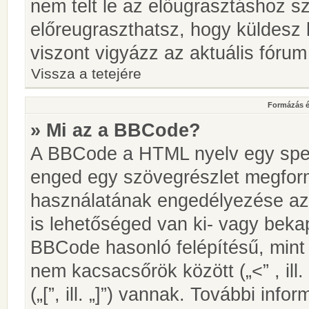
nem telt le az előugrasztáshoz s
előreugraszthatsz, hogy küldesz 
viszont vigyázz az aktuális fórum
Vissza a tetejére
Formázás é
» Mi az a BBCode?
A BBCode a HTML nyelv egy speci
enged egy szövegrészlet megfo
használatának engedélyezése az 
is lehetőséged van ki- vagy beka
BBCode hasonló felépítésű, min
nem kacsacsőrök között („<” , ill
(„[”, ill. „]”) vannak. További in