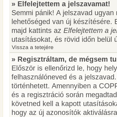
» Elfelejtettem a jelszavamat!
Semmi pánik! A jelszavad ugyan n
lehetőséged van új készítésére. 
majd kattints az
Elfelejtettem a 
utasításokat, és rövid időn belül 
Vissza a tetejére
» Regisztráltam, de mégsem tu
Először is ellenőrizd le, hogy he
felhasználóneved és a jelszavad.
történhetett. Amennyiben a COP
és a regisztráció során megadtad
követned kell a kapott utasításo
hogy az új azonosítók aktiválásra