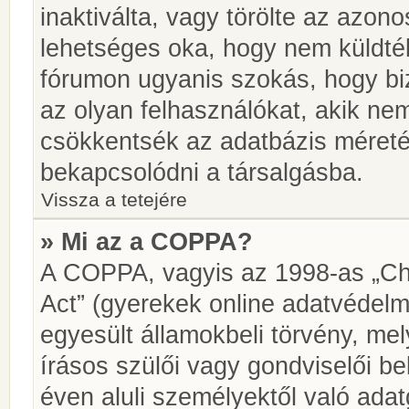
inaktiválta, vagy törölte az azon
lehetséges oka, hogy nem küldté
fórumon ugyanis szokás, hogy biz
az olyan felhasználókat, akik ne
csökkentsék az adatbázis méretét.
bekapcsolódni a társalgásba.
Vissza a tetejére
» Mi az a COPPA?
A COPPA, vagyis az 1998-as „Chi
Act” (gyerekek online adatvédelm
egyesült államokbeli törvény, me
írásos szülői vagy gondviselői 
éven aluli személyektől való ada