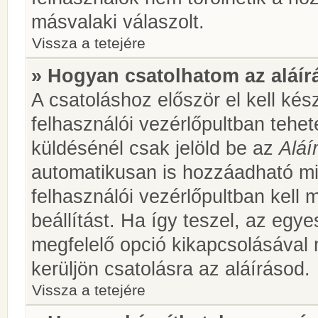
másvalaki válaszolt.
Vissza a tetejére
» Hogyan csatolhatom az aláí
A csatoláshoz először el kell kés
felhasználói vezérlőpultban teh
küldésénél csak jelöld be az
Aláí
automatikusan is hozzáadható m
felhasználói vezérlőpultban kell 
beállítást. Ha így teszel, az egy
megfelelő opció kikapcsolásával
kerüljön csatolásra az aláírásod.
Vissza a tetejére