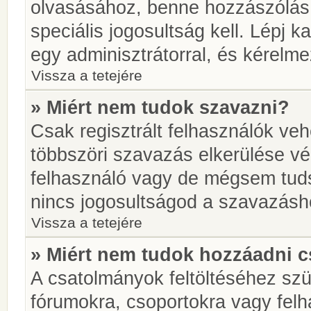
olvasásához, benne hozzászólás 
speciális jogosultság kell. Lépj 
egy adminisztrátorral, és kérelme
Vissza a tetejére
» Miért nem tudok szavazni?
Csak regisztrált felhasználók ve
többszöri szavazás elkerülése vé
felhasználó vagy de mégsem tuds
nincs jogosultságod a szavazásh
Vissza a tetejére
» Miért nem tudok hozzáadni 
A csatolmányok feltöltéséhez sz
fórumokra, csoportokra vagy felh