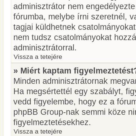
adminisztrátor nem engedélyezt
fórumba, melybe írni szeretnél, 
tagjai küldhetnek csatolmányokat
nem tudsz csatolmányokat hozzáa
adminisztrátorral.
Vissza a tetejére
» Miért kaptam figyelmeztetést
Minden adminisztrátornak megvan 
Ha megsértettél egy szabályt, fi
vedd figyelembe, hogy ez a fóru
phpBB Group-nak semmi köze nin
figyelmeztetésekhez.
Vissza a tetejére