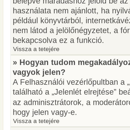
belépve maradáshoz jelöld be az 
használata nem ajánlott, ha nyilv
például könyvtárból, internetkáv
nem látod a jelölőnégyzetet, a f
bekapcsolva ez a funkció.
Vissza a tetejére
» Hogyan tudom megakadályoz
vagyok jelen?
A Felhasználói vezérlőpultban a 
található a „Jelenlét elrejtése” be
az adminisztrátorok, a moderátoro
hogy jelen vagy-e.
Vissza a tetejére