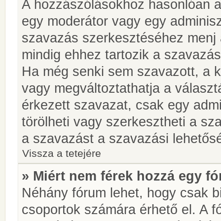
A hozzászólásokhoz hasonlóan a 
egy moderátor vagy egy adminiszt
szavazás szerkesztéséhez menj 
mindig ehhez tartozik a szavazás
Ha még senki sem szavazott, a ké
vagy megváltoztathatja a választ
érkezett szavazat, csak egy admi
törölheti vagy szerkesztheti a sz
a szavazást a szavazási lehetős
Vissza a tetejére
» Miért nem férek hozzá egy 
Néhány fórum lehet, hogy csak bi
csoportok számára érhető el. A 