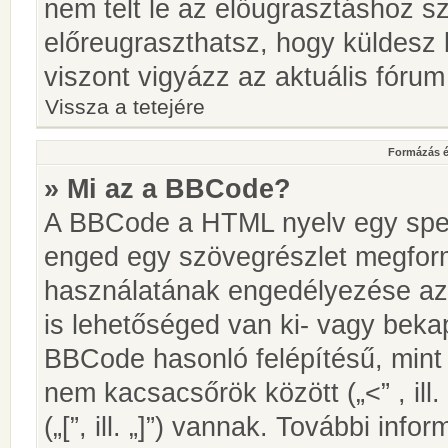
nem telt le az előugrasztáshoz s
előreugraszthatsz, hogy küldesz 
viszont vigyázz az aktuális fórum
Vissza a tetejére
Formázás é
» Mi az a BBCode?
A BBCode a HTML nyelv egy speci
enged egy szövegrészlet megfo
használatának engedélyezése az 
is lehetőséged van ki- vagy beka
BBCode hasonló felépítésű, min
nem kacsacsőrök között („<” , ill
(„[”, ill. „]”) vannak. További in