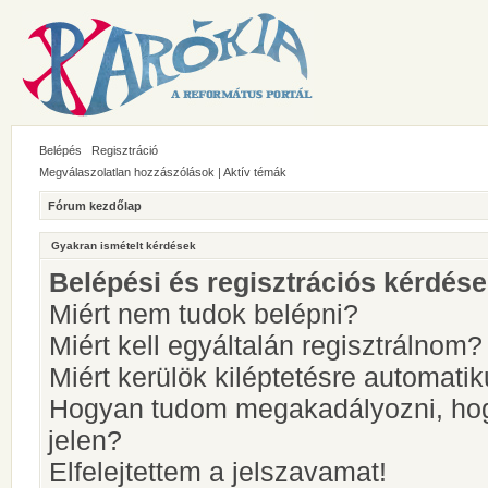
Belépés
Regisztráció
Megválaszolatlan hozzászólások
|
Aktív témák
Fórum kezdőlap
Gyakran ismételt kérdések
Belépési és regisztrációs kérdés
Miért nem tudok belépni?
Miért kell egyáltalán regisztrálnom?
Miért kerülök kiléptetésre automati
Hogyan tudom megakadályozni, hog
jelen?
Elfelejtettem a jelszavamat!