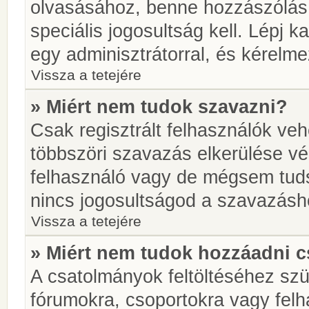
olvasásához, benne hozzászólás 
speciális jogosultság kell. Lépj 
egy adminisztrátorral, és kérelme
Vissza a tetejére
» Miért nem tudok szavazni?
Csak regisztrált felhasználók ve
többszöri szavazás elkerülése vé
felhasználó vagy de mégsem tuds
nincs jogosultságod a szavazásh
Vissza a tetejére
» Miért nem tudok hozzáadni 
A csatolmányok feltöltéséhez sz
fórumokra, csoportokra vagy felh