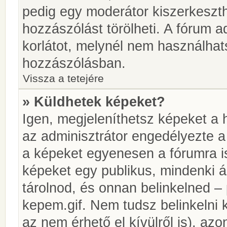
pedig egy moderátor kiszerkeszth
hozzászólást törölheti. A fórum ad
korlátot, melynél nem használhat
hozzászólásban.
Vissza a tetejére
» Küldhetek képeket?
Igen, megjeleníthetsz képeket a
az adminisztrátor engedélyezte 
a képeket egyenesen a fórumra is
képeket egy publikus, mindenki ál
tárolnod, és onnan belinkelned – 
kepem.gif. Nem tudsz belinkelni 
az nem érhető el kívülről is), azo