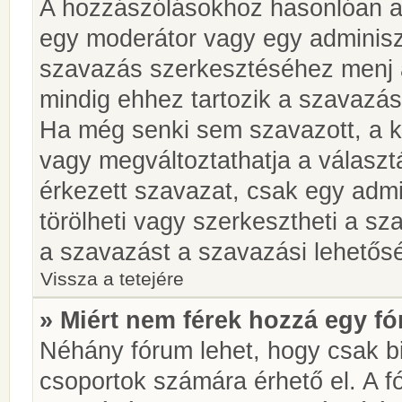
A hozzászólásokhoz hasonlóan a 
egy moderátor vagy egy adminiszt
szavazás szerkesztéséhez menj 
mindig ehhez tartozik a szavazás
Ha még senki sem szavazott, a ké
vagy megváltoztathatja a választ
érkezett szavazat, csak egy admi
törölheti vagy szerkesztheti a sz
a szavazást a szavazási lehetős
Vissza a tetejére
» Miért nem férek hozzá egy 
Néhány fórum lehet, hogy csak bi
csoportok számára érhető el. A 