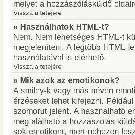
melyet a hozzászólásküldő oldalró
Vissza a tetejére
» Használhatok HTML-t?
Nem. Nem lehetséges HTML-t kül
megjeleníteni. A legtöbb HTML-l
használatával is elérhető.
Vissza a tetejére
» Mik azok az emotikonok?
A smiley-k vagy más néven emoti
érzéseket lehet kifejezni. Például
szomorút jelent. A használható em
megtalálható a hozzászólás küldé
sok emotikont, mert nehezen lesz