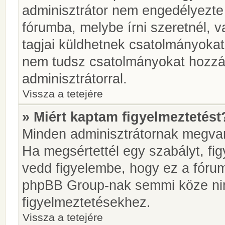
adminisztrátor nem engedélyezt
fórumba, melybe írni szeretnél, 
tagjai küldhetnek csatolmányokat
nem tudsz csatolmányokat hozzáa
adminisztrátorral.
Vissza a tetejére
» Miért kaptam figyelmeztetést
Minden adminisztrátornak megvan 
Ha megsértettél egy szabályt, fi
vedd figyelembe, hogy ez a fóru
phpBB Group-nak semmi köze nin
figyelmeztetésekhez.
Vissza a tetejére