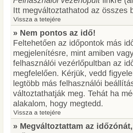
Felhasználói vezérlőpult
linkre (á
Itt megváltoztathatod az összes b
Vissza a tetejére
» Nem pontos az idő!
Feltehetően az időpontok más idő
megjelenítésre, mint amiben vag
felhasználói vezérlőpultban az i
megfelelően. Kérjük, vedd figyel
legtöbb más felhasználói beállítás
változtathatják meg. Tehát ha még
alakalom, hogy megtedd.
Vissza a tetejére
» Megváltoztattam az időzónát