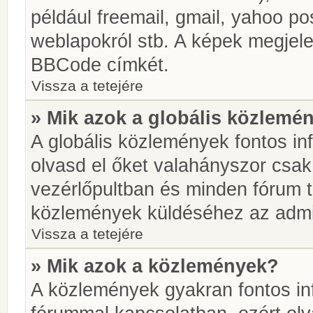
például freemail, gmail, yahoo pos
weblapokról stb. A képek megjel
BBCode címkét.
Vissza a tetejére
» Mik azok a globális közlemé
A globális közlemények fontos in
olvasd el őket valahányszor csak
vezérlőpultban és minden fórum t
közlemények küldéséhez az admin
Vissza a tetejére
» Mik azok a közlemények?
A közlemények gyakran fontos in