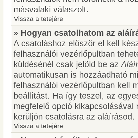
másvalaki válaszolt.
Vissza a tetejére
» Hogyan csatolhatom az aláí
A csatoláshoz először el kell kés
felhasználói vezérlőpultban teh
küldésénél csak jelöld be az
Aláí
automatikusan is hozzáadható m
felhasználói vezérlőpultban kell 
beállítást. Ha így teszel, az egy
megfelelő opció kikapcsolásával
kerüljön csatolásra az aláírásod.
Vissza a tetejére