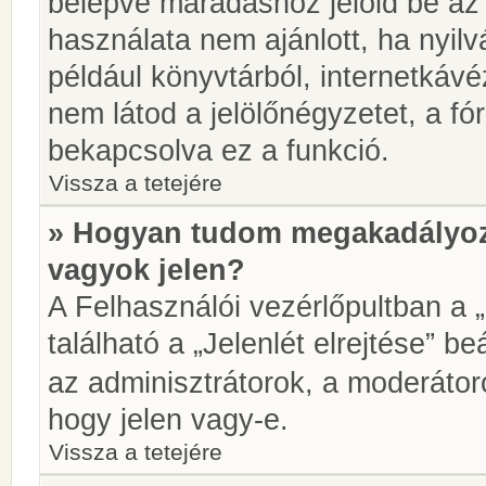
belépve maradáshoz jelöld be az 
használata nem ajánlott, ha nyilv
például könyvtárból, internetkáv
nem látod a jelölőnégyzetet, a f
bekapcsolva ez a funkció.
Vissza a tetejére
» Hogyan tudom megakadályoz
vagyok jelen?
A Felhasználói vezérlőpultban a 
található a „Jelenlét elrejtése” be
az adminisztrátorok, a moderátoro
hogy jelen vagy-e.
Vissza a tetejére