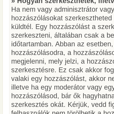
» Hogyan szerkeszthetek, illet
Ha nem vagy adminisztrátor vagy
hozzászólásokat szerkesztheted 
küldtél. Egy hozzászólást a szer
szerkeszteni, általában csak a be
időtartamban. Abban az esetben, 
hozzászólásodra, a hozzászóláso
megjelenni, mely jelzi, a hozzászó
szerkesztésre. Ez csak akkor fog
valaki egy hozzászólást, akkor n
illetve ha egy moderátor vagy egy
hozzászólásod, bár ők hagyhatna
szerkesztés okát. Kérjük, vedd f
felhasználók nem törölhetik a ho