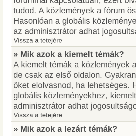
fórummal kapcsolatban, ezért olv
tudod. A közlemények a fórum öss
Hasonlóan a globális közlemény
az adminisztrátor adhat jogosults
Vissza a tetejére
» Mik azok a kiemelt témák?
A kiemelt témák a közlemények a
de csak az első oldalon. Gyakra
őket elolvasnod, ha lehetséges. 
globális közleményekhez, kiemel
adminisztrátor adhat jogosultságo
Vissza a tetejére
» Mik azok a lezárt témák?