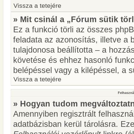
Vissza a tetejére
» Mit csinál a „Fórum sütik tör
Ez a funkció törli az összes phpBB
feladata az azonosítás, illetve a 
tulajdonosa beállította – a hozz
követése és ehhez hasonló funkc
belépéssel vagy a kilépéssel, a sü
Vissza a tetejére
Felhasznál
» Hogyan tudom megváltoztatni
Amennyiben regisztrált felhaszná
adatbázisban kerül tárolásra. Ez