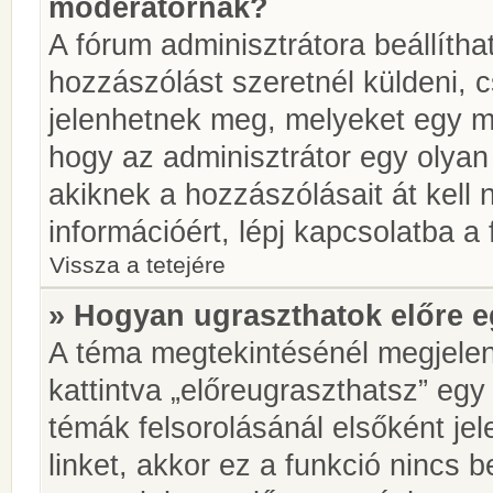
moderátornak?
A fórum adminisztrátora beállíth
hozzászólást szeretnél küldeni, 
jelenhetnek meg, melyeket egy mo
hogy az adminisztrátor egy olyan
akiknek a hozzászólásait át kell
információért, lépj kapcsolatba a
Vissza a tetejére
» Hogyan ugraszthatok előre e
A téma megtekintésénél megjelen
kattintva „előreugraszthatsz” egy
témák felsorolásánál elsőként je
linket, akkor ez a funkció nincs