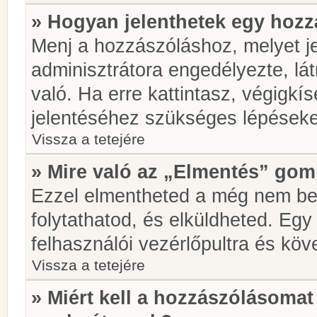
» Hogyan jelenthetek egy hoz
Menj a hozzászóláshoz, melyet je
adminisztrátora engedélyezte, lá
való. Ha erre kattintasz, végigkí
jelentéséhez szükséges lépések
Vissza a tetejére
» Mire való az „Elmentés” go
Ezzel elmentheted a még nem be
folytathatod, és elküldheted. Eg
felhasználói vezérlőpultra és kö
Vissza a tetejére
» Miért kell a hozzászólásoma