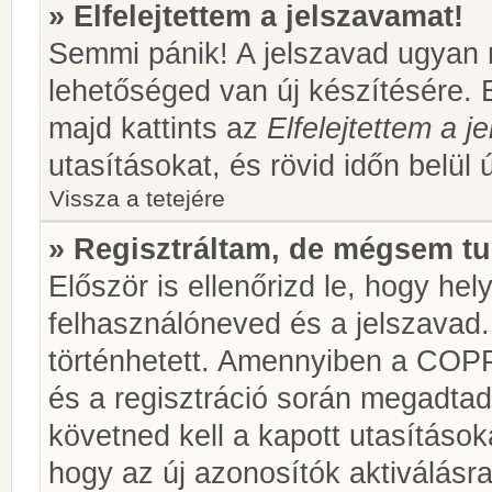
» Elfelejtettem a jelszavamat!
Semmi pánik! A jelszavad ugyan n
lehetőséged van új készítésére. 
majd kattints az
Elfelejtettem a 
utasításokat, és rövid időn belül 
Vissza a tetejére
» Regisztráltam, de mégsem tu
Először is ellenőrizd le, hogy he
felhasználóneved és a jelszavad.
történhetett. Amennyiben a COP
és a regisztráció során megadtad
követned kell a kapott utasításo
hogy az új azonosítók aktiválásra