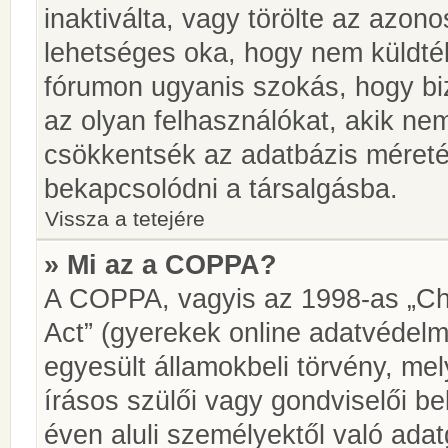
inaktiválta, vagy törölte az azon
lehetséges oka, hogy nem küldté
fórumon ugyanis szokás, hogy biz
az olyan felhasználókat, akik ne
csökkentsék az adatbázis méretét.
bekapcsolódni a társalgásba.
Vissza a tetejére
» Mi az a COPPA?
A COPPA, vagyis az 1998-as „Chi
Act” (gyerekek online adatvédelm
egyesült államokbeli törvény, me
írásos szülői vagy gondviselői 
éven aluli személyektől való ada