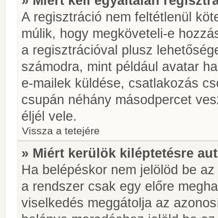
» Miért kell egyáltalán regiszt
A regisztráció nem feltétlenül kö
múlik, hogy megköveteli-e hozzá
a regisztrációval plusz lehetőség
számodra, mint például avatar has
e-mailek küldése, csatlakozás cs
csupán néhány másodpercet vesz 
éljél vele.
Vissza a tetejére
» Miért kerülök kiléptetésre a
Ha belépéskor nem jelölöd be a
a rendszer csak egy előre meghat
viselkedés meggátolja az azonosít