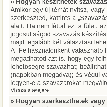
» Hogyan készíthetek szavazás
Amikor egy új témát nyitsz, vagy
szerkeszted, kattints a „Szavazá
alatt. Ha nem látod ezt a fület, az
jogosultságod szavazás készíté
majd legalább két választási lehe
A „Felhasználónként válaszható 
megadhatod azt is, hogy egy felh
lehetőségre szavazhat; beállítha
(napokban megadva); és végül vá
legyen-e a szavazatokat megválto
Vissza a tetejére
» Hogyan szerkeszthetek vagy 